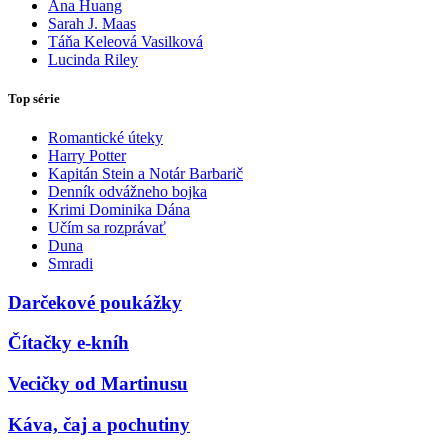
Ana Huang
Sarah J. Maas
Táňa Keleová Vasilková
Lucinda Riley
Top série
Romantické úteky
Harry Potter
Kapitán Stein a Notár Barbarič
Denník odvážneho bojka
Krimi Dominika Dána
Učím sa rozprávať
Duna
Smradi
Darčekové poukážky
Čítačky e-kníh
Vecičky od Martinusu
Káva, čaj a pochutiny