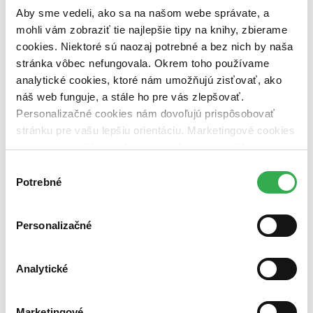
dostupná (bez vypredaných) (0 titulov)
dostupná (bez
Aby sme vedeli, ako sa na našom webe správate, a
vypredaných)
mohli vám zobraziť tie najlepšie tipy na knihy, zbierame
Nové / čítané
cookies. Niektoré sú naozaj potrebné a bez nich by naša
nová (0 titulov)
nová
stránka vôbec nefungovala. Okrem toho používame
čítaná (0 titulov)
čítaná
analytické cookies, ktoré nám umožňujú zisťovať, ako
čítaná - výborný stav (0 titulov)
čítaná - výborný stav
náš web funguje, a stále ho pre vás zlepšovať.
čítaná - mierne opotrebovaná (0 titulov)
čítaná - mierne
opotrebovaná
Personalizačné cookies nám dovoľujú prispôsobovať
čítané verzie vypredaných kníh (0 titulov)
čítané verzie
stránku pre vašu lepšiu orientáciu. Marketingové cookies
vypredaných kníh
nám zas umožňujú zobrazenie relevantnej reklamy.
Niektoré údaje zdieľame aj s tretími stranami. Veľmi by
Zúžiť výber
Výber
nám pomohlo, keby sme mohli používať všetky tieto
Potrebné
súhlasu
Zoradiť
cookies. Ďakujeme!
Personalizačné
Bestsellery
Analytické
Top hodnotené
Novinky
Najdrahšie
Najlacnejšie
Marketingové