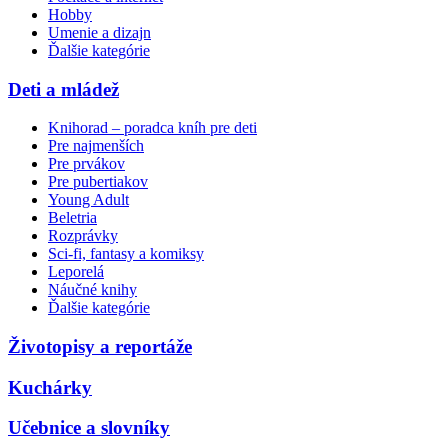
Hobby
Umenie a dizajn
Ďalšie kategórie
Deti a mládež
Knihorad – poradca kníh pre deti
Pre najmenších
Pre prvákov
Pre pubertiakov
Young Adult
Beletria
Rozprávky
Sci-fi, fantasy a komiksy
Leporelá
Náučné knihy
Ďalšie kategórie
Životopisy a reportáže
Kuchárky
Učebnice a slovníky