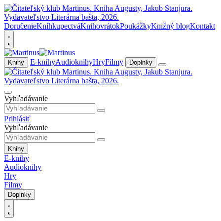
Doručenie
Kníhkupectvá
Knihovrátok
Poukážky
Knižný blog
Kontakt
E-knihy
Audioknihy
Hry
Filmy
Knihy
Doplnky
Vyhľadávanie
Prihlásiť
Vyhľadávanie
Knihy
E-knihy
Audioknihy
Hry
Filmy
Doplnky