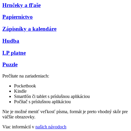
Hrnčeky a fľaše
Papiernictvo
Zápisníky a kalendáre
Hudba
LP platne
Puzzle
Prečítate na zariadeniach:
Pocketbook
Kindle
Smartfón či tablet s príslušnou aplikáciou
Počítač s príslušnou aplikáciou
Nie je možné meniť veľkosť písma, formát je preto vhodný skôr pre
väčšie obrazovky.
Viac informácií v
našich návodoch