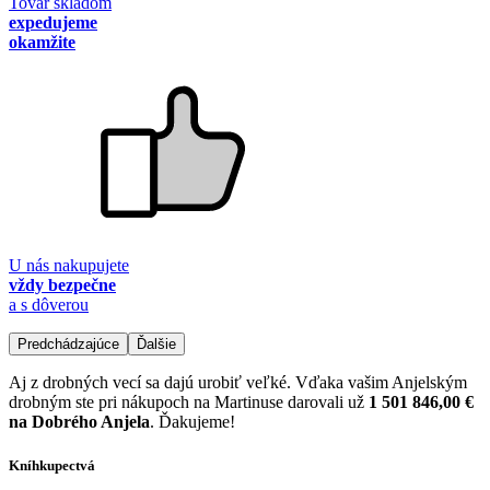
Tovar skladom
expedujeme
okamžite
U nás nakupujete
vždy bezpečne
a s dôverou
Predchádzajúce
Ďalšie
Aj z drobných vecí sa dajú urobiť veľké. Vďaka vašim Anjelským
drobným ste pri nákupoch na Martinuse darovali už
1 501 846,00 €
na Dobrého Anjela
. Ďakujeme!
Kníhkupectvá