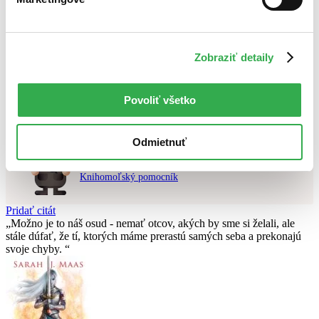
Najvyššia zľava
Použité filtre
Zobraziť detaily
Zrušiť filtre
pripravované
Nebol nájdený
žiadny titul
vyhovujúci zadaným podmienkam.
Skúste prosím zmeniť vyhľadávaný výraz.
Povoliť všetko
Odmietnuť
Chcete poradiť knihu?
Náš pomocník Sherlock vám ju s radosťou vypátra!
Knihomoľský pomocník
Pridať citát
Možno je to náš osud - nemať otcov, akých by sme si želali, ale
stále dúfať, že tí­, ktorých máme prerastú samých seba a prekonajú
svoje chyby.