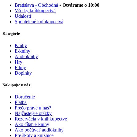
Bratislava - Obchodná
• Otvárame o 10:00
Všetky kníhkupectvá
Udalosti
Spriatelené kníhkupectvá
Kategórie
Knihy
E-knihy
Audioknihy
Hry
Filmy
Doplnky
Nakupujte u nás
Doručenie
Platba
Prečo práve u nás?
Najčastejšie otázky
Rezervácia v kníhkupectve
Ako čítať e-knihy
Ako počúvať audioknihy
Pre školy a knižnice