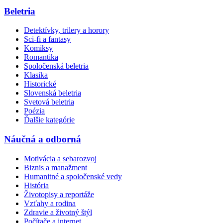
Beletria
Detektívky, trilery a horory
Sci-fi a fantasy
Komiksy
Romantika
Spoločenská beletria
Klasika
Historické
Slovenská beletria
Svetová beletria
Poézia
Ďalšie kategórie
Náučná a odborná
Motivácia a sebarozvoj
Biznis a manažment
Humanitné a spoločenské vedy
História
Životopisy a reportáže
Vzťahy a rodina
Zdravie a životný štýl
Počítače a internet