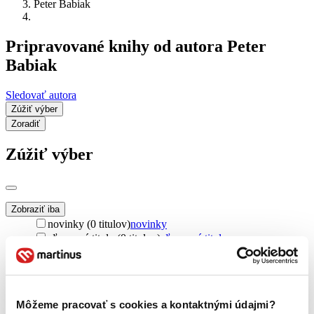
Peter Babiak
Pripravované knihy od autora Peter
Babiak
Sledovať autora
Zúžiť výber
Zoradiť
Zúžiť výber
Zobraziť iba
novinky (0 titulov)
novinky
zľavnené tituly (0 titulov)
zľavnené tituly
Dostupnosť
na centrálnom sklade (0 titulov)
na centrálnom sklade
predpredaj (0 titulov)
predpredaj
Môžeme pracovať s cookies a kontaktnými údajmi?
pripravujeme (0 titulov)
pripravujeme