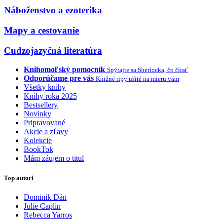
Náboženstvo a ezoterika
Mapy a cestovanie
Cudzojazyčná literatúra
Knihomoľský pomocník
Spýtajte sa Sherlocka, čo čítať
Odporúčame pre vás
Knižné tipy ušité na mieru vám
Všetky knihy
Knihy roka 2025
Bestsellery
Novinky
Pripravované
Akcie a zľavy
Kolekcie
BookTok
Mám záujem o titul
Top autori
Dominik Dán
Julie Caplin
Rebecca Yarros