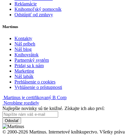
Reklamácie
Knihomoľský pomocník
Odstúpiť od zmluvy
Martinus
Kontakty
Náš príbeh
Náš blog
Knihovrátok
Partnerský systém
Pridaj sa k nám
Marketing
Náš labák
Prehlásenie o cookies
Vyhlásenie o prístupnosti
Martinus je certifikovaný B Corp
Nerobíme rozdiely
Najlepšie novinky sú tie knižné. Získajte ich ako prví:
Odoslať
© 2000-2026 Martinus. Internetové kníhkupectvo. Všetky práva