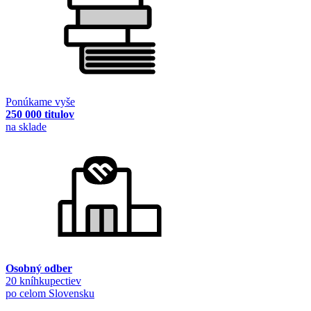
Ponúkame vyše
250 000 titulov
na sklade
Osobný odber
20 kníhkupectiev
po celom Slovensku