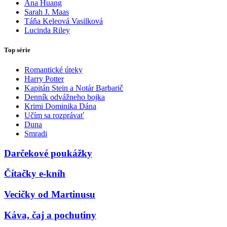
Ana Huang
Sarah J. Maas
Táňa Keleová Vasilková
Lucinda Riley
Top série
Romantické úteky
Harry Potter
Kapitán Stein a Notár Barbarič
Denník odvážneho bojka
Krimi Dominika Dána
Učím sa rozprávať
Duna
Smradi
Darčekové poukážky
Čítačky e-kníh
Vecičky od Martinusu
Káva, čaj a pochutiny