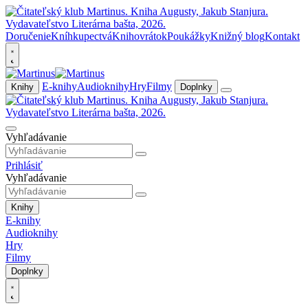
Doručenie
Kníhkupectvá
Knihovrátok
Poukážky
Knižný blog
Kontakt
E-knihy
Audioknihy
Hry
Filmy
Knihy
Doplnky
Vyhľadávanie
Prihlásiť
Vyhľadávanie
Knihy
E-knihy
Audioknihy
Hry
Filmy
Doplnky