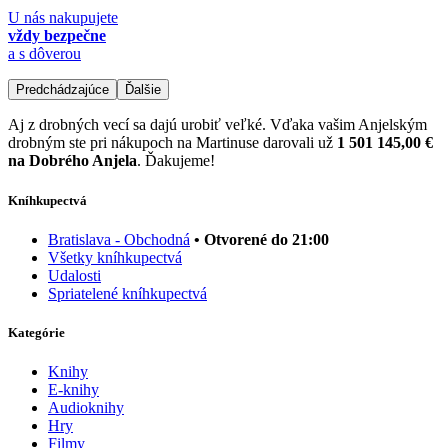
U nás nakupujete
vždy bezpečne
a s dôverou
Predchádzajúce
Ďalšie
Aj z drobných vecí sa dajú urobiť veľké. Vďaka vašim Anjelským
drobným ste pri nákupoch na Martinuse darovali už
1 501 145,00 €
na Dobrého Anjela
. Ďakujeme!
Kníhkupectvá
Bratislava - Obchodná
• Otvorené do 21:00
Všetky kníhkupectvá
Udalosti
Spriatelené kníhkupectvá
Kategórie
Knihy
E-knihy
Audioknihy
Hry
Filmy