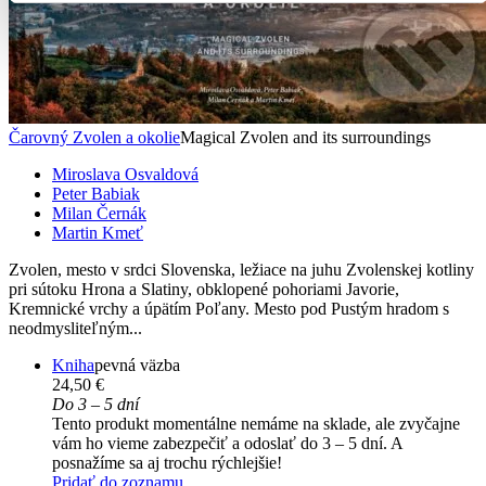
Čarovný Zvolen a okolie
Magical Zvolen and its surroundings
Miroslava Osvaldová
Peter Babiak
Milan Černák
Martin Kmeť
Zvolen, mesto v srdci Slovenska, ležiace na juhu Zvolenskej kotliny
pri sútoku Hrona a Slatiny, obklopené pohoriami Javorie,
Kremnické vrchy a úpätím Poľany. Mesto pod Pustým hradom s
neodmysliteľným...
Kniha
pevná väzba
24,50 €
Do 3 – 5 dní
Tento produkt momentálne nemáme na sklade, ale zvyčajne
vám ho vieme zabezpečiť a odoslať do 3 – 5 dní. A
posnažíme sa aj trochu rýchlejšie!
Pridať do zoznamu