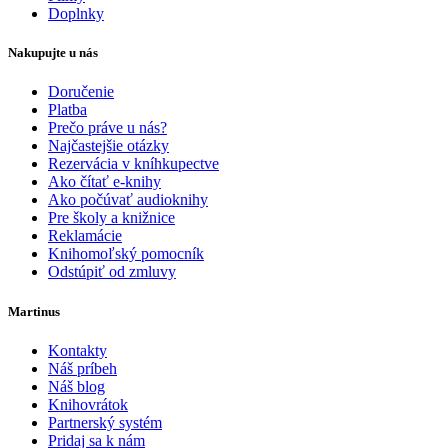
Doplnky
Nakupujte u nás
Doručenie
Platba
Prečo práve u nás?
Najčastejšie otázky
Rezervácia v kníhkupectve
Ako čítať e-knihy
Ako počúvať audioknihy
Pre školy a knižnice
Reklamácie
Knihomoľský pomocník
Odstúpiť od zmluvy
Martinus
Kontakty
Náš príbeh
Náš blog
Knihovrátok
Partnerský systém
Pridaj sa k nám