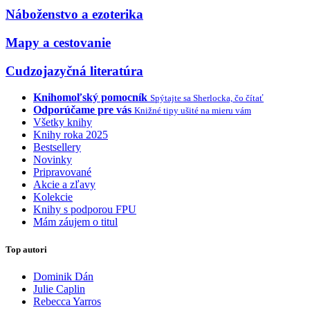
Náboženstvo a ezoterika
Mapy a cestovanie
Cudzojazyčná literatúra
Knihomoľský pomocník
Spýtajte sa Sherlocka, čo čítať
Odporúčame pre vás
Knižné tipy ušité na mieru vám
Všetky knihy
Knihy roka 2025
Bestsellery
Novinky
Pripravované
Akcie a zľavy
Kolekcie
Knihy s podporou FPU
Mám záujem o titul
Top autori
Dominik Dán
Julie Caplin
Rebecca Yarros