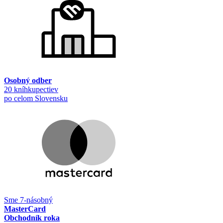
Osobný odber
20 kníhkupectiev
po celom Slovensku
Sme 7-násobný
MasterCard
Obchodník roka