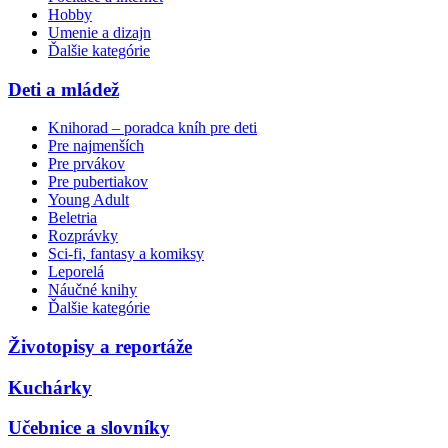
Hobby
Umenie a dizajn
Ďalšie kategórie
Deti a mládež
Knihorad – poradca kníh pre deti
Pre najmenších
Pre prvákov
Pre pubertiakov
Young Adult
Beletria
Rozprávky
Sci-fi, fantasy a komiksy
Leporelá
Náučné knihy
Ďalšie kategórie
Životopisy a reportáže
Kuchárky
Učebnice a slovníky