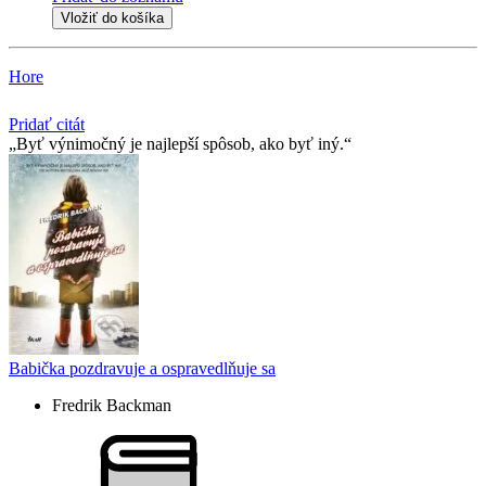
Vložiť do košíka
Hore
Pridať citát
Byť výnimočný je najlepší spôsob, ako byť iný.
Babička pozdravuje a ospravedlňuje sa
Fredrik Backman