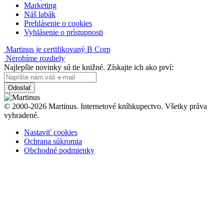
Marketing
Náš labák
Prehlásenie o cookies
Vyhlásenie o prístupnosti
Martinus je certifikovaný B Corp
Nerobíme rozdiely
Najlepšie novinky sú tie knižné. Získajte ich ako prví:
Odoslať
© 2000-2026 Martinus. Internetové kníhkupectvo. Všetky práva
vyhradené.
Nastaviť cookies
Ochrana súkromia
Obchodné podmienky