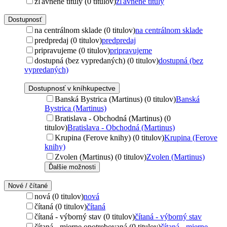
zľavnené tituly (0 titulov)
zľavnené tituly
Dostupnosť
na centrálnom sklade (0 titulov)
na centrálnom sklade
predpredaj (0 titulov)
predpredaj
pripravujeme (0 titulov)
pripravujeme
dostupná (bez vypredaných) (0 titulov)
dostupná (bez
vypredaných)
Dostupnosť v kníhkupectve
Banská Bystrica (Martinus) (0 titulov)
Banská
Bystrica (Martinus)
Bratislava - Obchodná (Martinus) (0
titulov)
Bratislava - Obchodná (Martinus)
Krupina (Ferove knihy) (0 titulov)
Krupina (Ferove
knihy)
Zvolen (Martinus) (0 titulov)
Zvolen (Martinus)
Ďalšie možnosti
Nové / čítané
nová (0 titulov)
nová
čítaná (0 titulov)
čítaná
čítaná - výborný stav (0 titulov)
čítaná - výborný stav
čítaná - mierne opotrebovaná (0 titulov)
čítaná - mierne