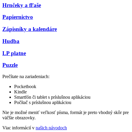
Hrnčeky a fľaše
Papiernictvo
Zápisníky a kalendáre
Hudba
LP platne
Puzzle
Prečítate na zariadeniach:
Pocketbook
Kindle
Smartfón či tablet s príslušnou aplikáciou
Počítač s príslušnou aplikáciou
Nie je možné meniť veľkosť písma, formát je preto vhodný skôr pre
väčšie obrazovky.
Viac informácií v
našich návodoch