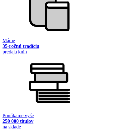
Máme
35-ročnú tradíciu
predaja kníh
Ponúkame vyše
250 000 titulov
na sklade