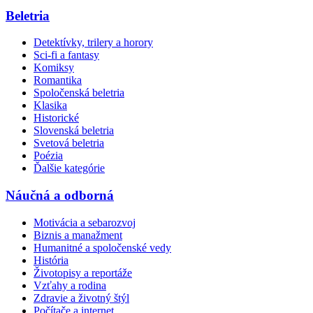
Beletria
Detektívky, trilery a horory
Sci-fi a fantasy
Komiksy
Romantika
Spoločenská beletria
Klasika
Historické
Slovenská beletria
Svetová beletria
Poézia
Ďalšie kategórie
Náučná a odborná
Motivácia a sebarozvoj
Biznis a manažment
Humanitné a spoločenské vedy
História
Životopisy a reportáže
Vzťahy a rodina
Zdravie a životný štýl
Počítače a internet