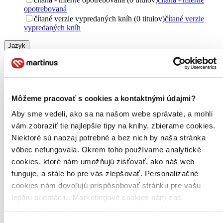
opotrebovaná
čítané verzie vypredaných kníh (0 titulov)
čítané verzie
vypredaných kníh
Jazyk
angličtina (2 tituly)
angličtina
2
slovenčina (2 tituly)
slovenčina
2
cudzí jazyk (2 tituly)
cudzí jazyk
2
Téma
Môžeme pracovať s cookies a kontaktnými údajmi?
fotografia (2 tituly)
fotografia
2
Aby sme vedeli, ako sa na našom webe správate, a mohli
Slovensko (2 tituly)
Slovensko
2
vám zobraziť tie najlepšie tipy na knihy, zbierame cookies.
Vydavateľstvo
Niektoré sú naozaj potrebné a bez nich by naša stránka
CBS (2 tituly)
CBS
2
vôbec nefungovala. Okrem toho používame analytické
Väzba
cookies, ktoré nám umožňujú zisťovať, ako náš web
pevná väzba (2 tituly)
pevná väzba
2
funguje, a stále ho pre vás zlepšovať. Personalizačné
cookies nám dovoľujú prispôsobovať stránku pre vašu
Zúžiť výber
lepšiu orientáciu. Marketingové cookies nám zas
Zoradiť
umožňujú zobrazenie relevantnej reklamy. Niektoré údaje
zdieľame aj s tretími stranami. Veľmi by nám pomohlo,