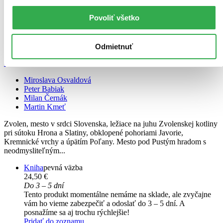
Povoliť všetko
Odmietnuť
Čarovný Zvolen a okolie
Magical Zvolen and its surroundings
Miroslava Osvaldová
Peter Babiak
Milan Černák
Martin Kmeť
Zvolen, mesto v srdci Slovenska, ležiace na juhu Zvolenskej kotliny
pri sútoku Hrona a Slatiny, obklopené pohoriami Javorie,
Kremnické vrchy a úpätím Poľany. Mesto pod Pustým hradom s
neodmysliteľným...
Kniha
pevná väzba
24,50 €
Do 3 – 5 dní
Tento produkt momentálne nemáme na sklade, ale zvyčajne
vám ho vieme zabezpečiť a odoslať do 3 – 5 dní. A
posnažíme sa aj trochu rýchlejšie!
Pridať do zoznamu