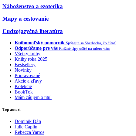
Náboženstvo a ezoterika
Mapy a cestovanie
Cudzojazyčná literatúra
Knihomoľský pomocník
Spýtajte sa Sherlocka, čo čítať
Odporúčame pre vás
Knižné tipy ušité na mieru vám
Všetky knihy
Knihy roka 2025
Bestsellery
Novinky
Pripravované
Akcie a zľavy
Kolekcie
BookTok
Mám záujem o titul
Top autori
Dominik Dán
Julie Caplin
Rebecca Yarros