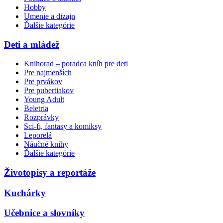
Hobby
Umenie a dizajn
Ďalšie kategórie
Deti a mládež
Knihorad – poradca kníh pre deti
Pre najmenších
Pre prvákov
Pre pubertiakov
Young Adult
Beletria
Rozprávky
Sci-fi, fantasy a komiksy
Leporelá
Náučné knihy
Ďalšie kategórie
Životopisy a reportáže
Kuchárky
Učebnice a slovníky