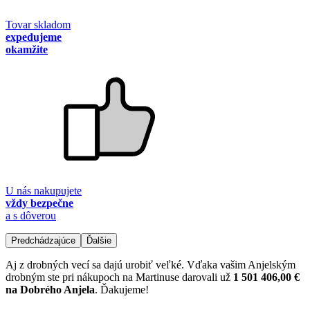
Tovar skladom
expedujeme
okamžite
U nás nakupujete
vždy bezpečne
a s dôverou
Predchádzajúce
Ďalšie
Aj z drobných vecí sa dajú urobiť veľké. Vďaka vašim Anjelským
drobným ste pri nákupoch na Martinuse darovali už
1 501 406,00 €
na Dobrého Anjela
. Ďakujeme!