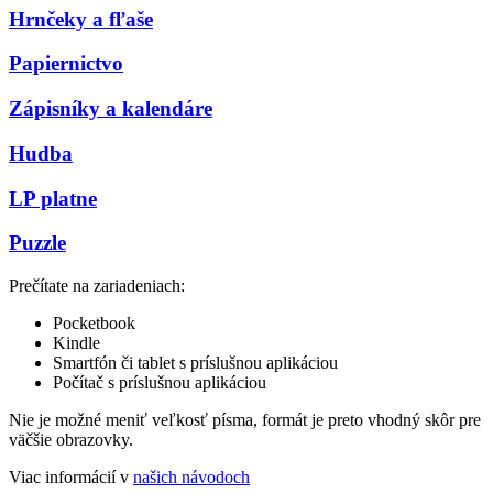
Hrnčeky a fľaše
Papiernictvo
Zápisníky a kalendáre
Hudba
LP platne
Puzzle
Prečítate na zariadeniach:
Pocketbook
Kindle
Smartfón či tablet s príslušnou aplikáciou
Počítač s príslušnou aplikáciou
Nie je možné meniť veľkosť písma, formát je preto vhodný skôr pre
väčšie obrazovky.
Viac informácií v
našich návodoch