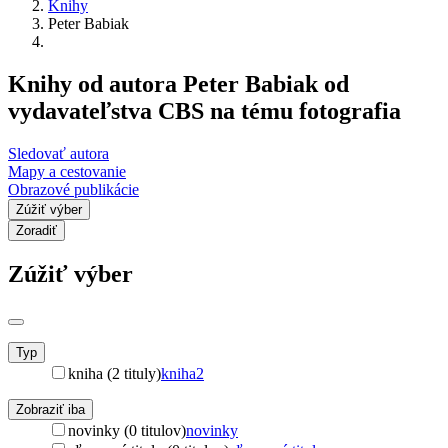
Knihy
Peter Babiak
Knihy od autora Peter Babiak od
vydavateľstva CBS na tému fotografia
Sledovať autora
Mapy a cestovanie
Obrazové publikácie
Zúžiť výber
Zoradiť
Zúžiť výber
Typ
kniha (2 tituly)
kniha
2
Zobraziť iba
novinky (0 titulov)
novinky