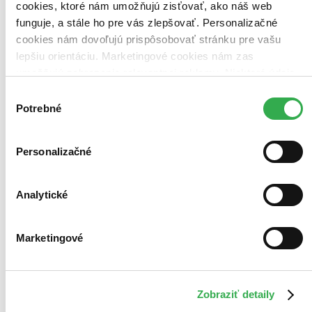
cookies, ktoré nám umožňujú zisťovať, ako náš web
funguje, a stále ho pre vás zlepšovať. Personalizačné
cookies nám dovoľujú prispôsobovať stránku pre vašu
Bestsellery
lepšiu orientáciu. Marketingové cookies nám zas
Top hodnotené
umožňujú zobrazenie relevantnej reklamy. Niektoré údaje
Novinky
Najdrahšie
zdieľame aj s tretími stranami. Veľmi by nám pomohlo,
Výber
Najlacnejšie
keby sme mohli používať všetky tieto cookies. Ďakujeme!
Potrebné
Najvyššia zľava
súhlasu
Použité filtre
Personalizačné
Zrušiť filtre
Vydavateľstvo CBS
Na tému fotografia
Analytické
Marketingové
Zobraziť detaily