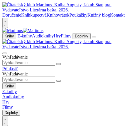
Doručenie
Kníhkupectvá
Knihovrátok
Poukážky
Knižný blog
Kontakt
E-knihy
Audioknihy
Hry
Filmy
Knihy
Doplnky
Vyhľadávanie
Prihlásiť
Vyhľadávanie
Knihy
E-knihy
Audioknihy
Hry
Filmy
Doplnky