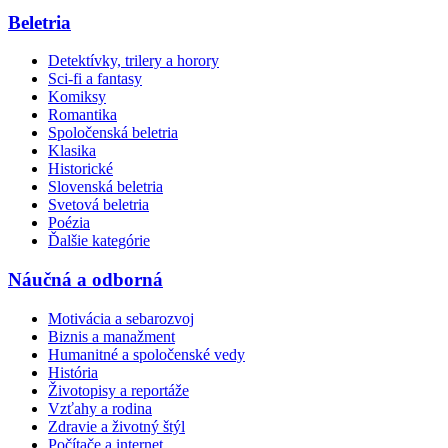
Beletria
Detektívky, trilery a horory
Sci-fi a fantasy
Komiksy
Romantika
Spoločenská beletria
Klasika
Historické
Slovenská beletria
Svetová beletria
Poézia
Ďalšie kategórie
Náučná a odborná
Motivácia a sebarozvoj
Biznis a manažment
Humanitné a spoločenské vedy
História
Životopisy a reportáže
Vzťahy a rodina
Zdravie a životný štýl
Počítače a internet