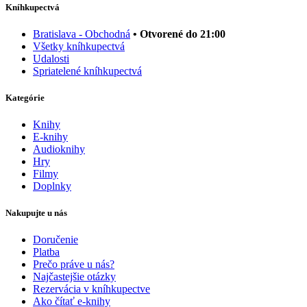
Kníhkupectvá
Bratislava - Obchodná
• Otvorené do 21:00
Všetky kníhkupectvá
Udalosti
Spriatelené kníhkupectvá
Kategórie
Knihy
E-knihy
Audioknihy
Hry
Filmy
Doplnky
Nakupujte u nás
Doručenie
Platba
Prečo práve u nás?
Najčastejšie otázky
Rezervácia v kníhkupectve
Ako čítať e-knihy