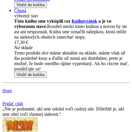
Vložiť do košíka
Čítaná
výborný stav
Túto knihu sme vykúpili cez
Knihovrátok
a je vo
výbornom stave.
Rozdiel medzi touto knihou a novou by ste
asi ani nespoznali. Knihu sme označili nálepkou, ktorá môže
na niektorých obaloch zanechať stopy.
17,30 €
Na sklade
Tento produkt síce máme aktuálne na sklade, máme však už
iba posledné kusy a ďalšie už nemá ani distribútor, preto je
možné, že bude onedlho úplne vypredaný. Ak ho chcete mať,
ponáhľajte sa!
Vložiť do košíka
Hore
Pridať citát
Nie je podstatné, akí sme odolní voči cudzej sile. Dôležité je, akí
sme silní voči vlastnej slabosti.