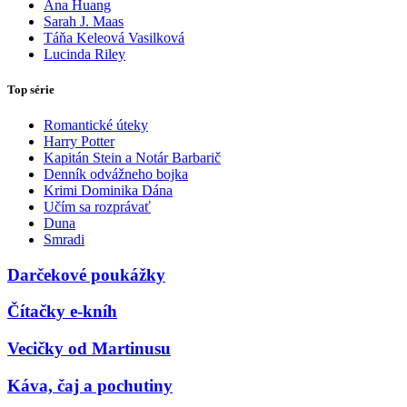
Ana Huang
Sarah J. Maas
Táňa Keleová Vasilková
Lucinda Riley
Top série
Romantické úteky
Harry Potter
Kapitán Stein a Notár Barbarič
Denník odvážneho bojka
Krimi Dominika Dána
Učím sa rozprávať
Duna
Smradi
Darčekové poukážky
Čítačky e-kníh
Vecičky od Martinusu
Káva, čaj a pochutiny