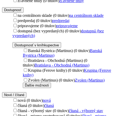
zľavnené tituly (0 titulov)
zľavnené tituly
Dostupnosť
na centrálnom sklade (0 titulov)
na centrálnom sklade
predpredaj (0 titulov)
predpredaj
pripravujeme (0 titulov)
pripravujeme
dostupná (bez vypredaných) (0 titulov)
dostupná (bez
vypredaných)
Dostupnosť v kníhkupectve
Banská Bystrica (Martinus) (0 titulov)
Banská
Bystrica (Martinus)
Bratislava - Obchodná (Martinus) (0
titulov)
Bratislava - Obchodná (Martinus)
Krupina (Ferove knihy) (0 titulov)
Krupina (Ferove
knihy)
Zvolen (Martinus) (0 titulov)
Zvolen (Martinus)
Ďalšie možnosti
Nové / čítané
nová (0 titulov)
nová
čítaná (0 titulov)
čítaná
čítaná - výborný stav (0 titulov)
čítaná - výborný stav
čítaná - mierne opotrebovaná (0 titulov)
čítaná - mierne