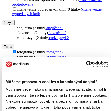
opotrebovaná
čítané verzie vypredaných kníh (0 titulov)
čítané verzie
vypredaných kníh
Jazyk
angličtina (2 tituly)
angličtina
2
slovenčina (2 tituly)
slovenčina
2
cudzí jazyk (2 tituly)
cudzí jazyk
2
Téma
fotografia (2 tituly)
fotografia
2
Slovensko (2 tituly)
Slovensko
2
Vydavateľstvo
CBS (2 tituly)
CBS
2
Väzba
Môžeme pracovať s cookies a kontaktnými údajmi?
pevná väzba (2 tituly)
pevná väzba
2
Aby sme vedeli, ako sa na našom webe správate, a mohli
Zúžiť výber
vám zobraziť tie najlepšie tipy na knihy, zbierame cookies.
Niektoré sú naozaj potrebné a bez nich by naša stránka
Zoradiť
vôbec nefungovala. Okrem toho používame analytické