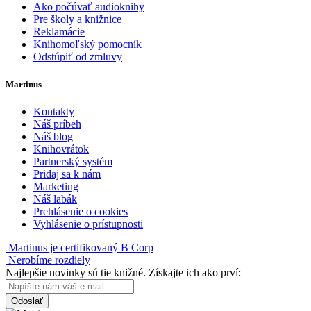
Ako počúvať audioknihy
Pre školy a knižnice
Reklamácie
Knihomoľský pomocník
Odstúpiť od zmluvy
Martinus
Kontakty
Náš príbeh
Náš blog
Knihovrátok
Partnerský systém
Pridaj sa k nám
Marketing
Náš labák
Prehlásenie o cookies
Vyhlásenie o prístupnosti
Martinus je certifikovaný B Corp
Nerobíme rozdiely
Najlepšie novinky sú tie knižné. Získajte ich ako prví:
Odoslať