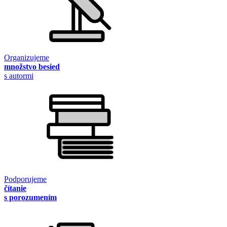
Organizujeme
množstvo besied
s autormi
Podporujeme
čítanie
s porozumením