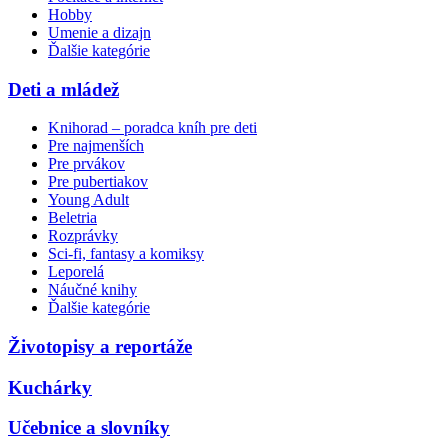
Hobby
Umenie a dizajn
Ďalšie kategórie
Deti a mládež
Knihorad – poradca kníh pre deti
Pre najmenších
Pre prvákov
Pre pubertiakov
Young Adult
Beletria
Rozprávky
Sci-fi, fantasy a komiksy
Leporelá
Náučné knihy
Ďalšie kategórie
Životopisy a reportáže
Kuchárky
Učebnice a slovníky