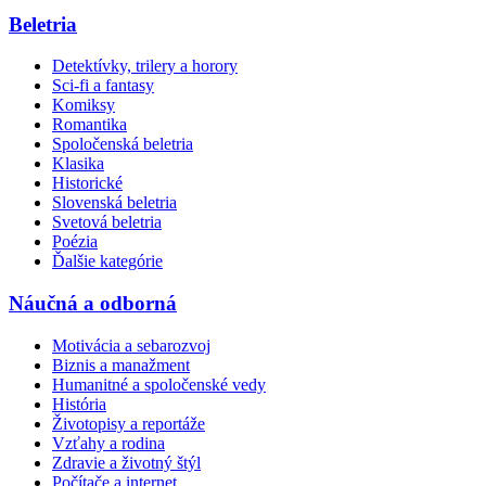
Beletria
Detektívky, trilery a horory
Sci-fi a fantasy
Komiksy
Romantika
Spoločenská beletria
Klasika
Historické
Slovenská beletria
Svetová beletria
Poézia
Ďalšie kategórie
Náučná a odborná
Motivácia a sebarozvoj
Biznis a manažment
Humanitné a spoločenské vedy
História
Životopisy a reportáže
Vzťahy a rodina
Zdravie a životný štýl
Počítače a internet