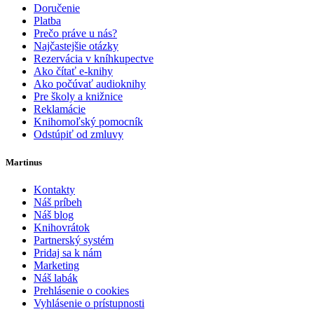
Doručenie
Platba
Prečo práve u nás?
Najčastejšie otázky
Rezervácia v kníhkupectve
Ako čítať e-knihy
Ako počúvať audioknihy
Pre školy a knižnice
Reklamácie
Knihomoľský pomocník
Odstúpiť od zmluvy
Martinus
Kontakty
Náš príbeh
Náš blog
Knihovrátok
Partnerský systém
Pridaj sa k nám
Marketing
Náš labák
Prehlásenie o cookies
Vyhlásenie o prístupnosti