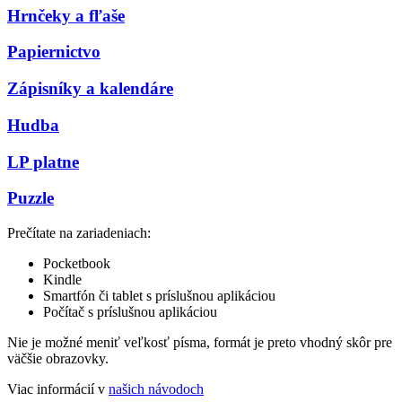
Hrnčeky a fľaše
Papiernictvo
Zápisníky a kalendáre
Hudba
LP platne
Puzzle
Prečítate na zariadeniach:
Pocketbook
Kindle
Smartfón či tablet s príslušnou aplikáciou
Počítač s príslušnou aplikáciou
Nie je možné meniť veľkosť písma, formát je preto vhodný skôr pre
väčšie obrazovky.
Viac informácií v
našich návodoch