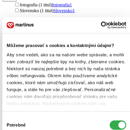
fotografia (1 titul)
fotografia
1
Slovensko (1 titul)
Slovensko
1
Vydavateľstvo
CBS (1 titul)
CBS
1
Väzba
pevná väzba (1 titul)
pevná väzba
1
Môžeme pracovať s cookies a kontaktnými údajmi?
Zúžiť výber
Aby sme vedeli, ako sa na našom webe správate, a mohli
vám zobraziť tie najlepšie tipy na knihy, zbierame cookies.
Zoradiť
Niektoré sú naozaj potrebné a bez nich by naša stránka
vôbec nefungovala. Okrem toho používame analytické
cookies, ktoré nám umožňujú zisťovať, ako náš web
funguje, a stále ho pre vás zlepšovať. Personalizačné
Bestsellery
cookies nám dovoľujú prispôsobovať stránku pre vašu
Top hodnotené
lepšiu orientáciu. Marketingové cookies nám zas
Novinky
Najdrahšie
umožňujú zobrazenie relevantnej reklamy. Niektoré údaje
Najlacnejšie
zdieľame aj s tretími stranami. Veľmi by nám pomohlo,
Výber
Najvyššia zľava
keby sme mohli používať všetky tieto cookies. Ďakujeme!
Potrebné
súhlasu