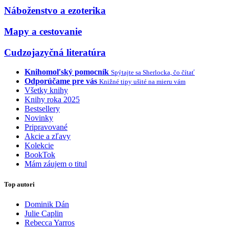
Náboženstvo a ezoterika
Mapy a cestovanie
Cudzojazyčná literatúra
Knihomoľský pomocník
Spýtajte sa Sherlocka, čo čítať
Odporúčame pre vás
Knižné tipy ušité na mieru vám
Všetky knihy
Knihy roka 2025
Bestsellery
Novinky
Pripravované
Akcie a zľavy
Kolekcie
BookTok
Mám záujem o titul
Top autori
Dominik Dán
Julie Caplin
Rebecca Yarros