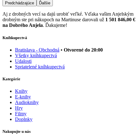
Predchádzajúce
Ďalšie
Aj z drobných vecí sa dajú urobiť veľké. Vďaka vašim Anjelským
drobným ste pri nákupoch na Martinuse darovali už
1 501 846,00 €
na Dobrého Anjela
. Ďakujeme!
Kníhkupectvá
Bratislava - Obchodná
• Otvorené do 20:00
Všetky kníhkupectvá
Udalosti
Spriatelené kníhkupectvá
Kategórie
Knihy
E-knihy
Audioknihy
Hry
Filmy
Doplnky
Nakupujte u nás