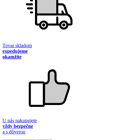
Tovar skladom
expedujeme
okamžite
U nás nakupujete
vždy bezpečne
a s dôverou