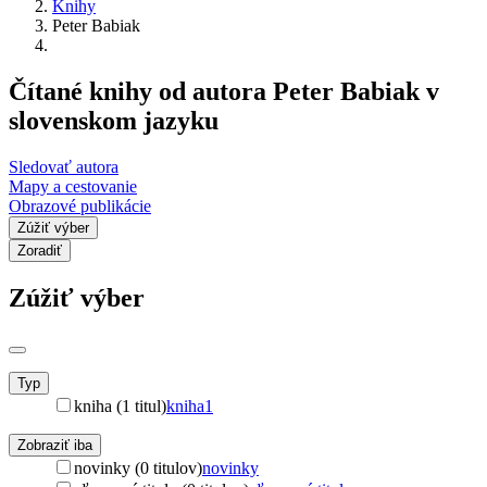
Knihy
Peter Babiak
Čítané knihy od autora Peter Babiak v
slovenskom jazyku
Sledovať autora
Mapy a cestovanie
Obrazové publikácie
Zúžiť výber
Zoradiť
Zúžiť výber
Typ
kniha (1 titul)
kniha
1
Zobraziť iba
novinky (0 titulov)
novinky