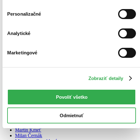
Použité filtre
Zrušiť filtre
Personalizačné
V slovenskom jazyku
čítané
Analytické
Marketingové
Zobraziť detaily
Povoliť všetko
Odmietnuť
Čarovný Zvolen a okolie
Magical Zvolen and its surroundings
Martin Kmeť
Milan Černák