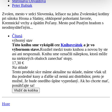
Miroslava Osvaldová
Peter Babiak
Zvolen, mesto v srdci Slovenska, ležiace na juhu Zvolenskej kotliny
pri sútoku Hrona a Slatiny, obklopené pohoriami Javorie,
Kremnické vrchy a úpätím Poľany. Mesto pod Pustým hradom s
neodmysliteľným...
Čítaná
výborný stav
Túto knihu sme vykúpili cez
Knihovrátok
a je vo
výbornom stave.
Rozdiel medzi touto knihou a novou by ste
asi ani nespoznali. Knihu sme označili nálepkou, ktorá môže
na niektorých obaloch zanechať stopy.
17,30 €
Na sklade
Tento produkt síce máme aktuálne na sklade, máme však už
iba posledné kusy a ďalšie už nemá ani distribútor, preto je
možné, že bude onedlho úplne vypredaný. Ak ho chcete mať,
ponáhľajte sa!
Vložiť do košíka
Hore