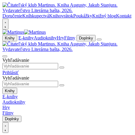
Doručenie
Kníhkupectvá
Knihovrátok
Poukážky
Knižný blog
Kontakt
E-knihy
Audioknihy
Hry
Filmy
Knihy
Doplnky
Vyhľadávanie
Prihlásiť
Vyhľadávanie
Knihy
E-knihy
Audioknihy
Hry
Filmy
Doplnky