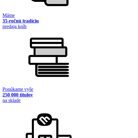
Máme
35-ročnú tradíciu
predaja kníh
Ponúkame vyše
250 000 titulov
na sklade