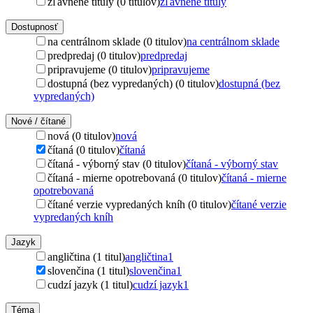
zľavnené tituly (0 titulov)
zľavnené tituly
Dostupnosť
na centrálnom sklade (0 titulov)
na centrálnom sklade
predpredaj (0 titulov)
predpredaj
pripravujeme (0 titulov)
pripravujeme
dostupná (bez vypredaných) (0 titulov)
dostupná (bez
vypredaných)
Nové / čítané
nová (0 titulov)
nová
čítaná (0 titulov)
čítaná
čítaná - výborný stav (0 titulov)
čítaná - výborný stav
čítaná - mierne opotrebovaná (0 titulov)
čítaná - mierne
opotrebovaná
čítané verzie vypredaných kníh (0 titulov)
čítané verzie
vypredaných kníh
Jazyk
angličtina (1 titul)
angličtina
1
slovenčina (1 titul)
slovenčina
1
cudzí jazyk (1 titul)
cudzí jazyk
1
Téma