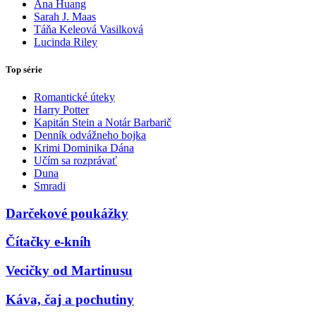
Ana Huang
Sarah J. Maas
Táňa Keleová Vasilková
Lucinda Riley
Top série
Romantické úteky
Harry Potter
Kapitán Stein a Notár Barbarič
Denník odvážneho bojka
Krimi Dominika Dána
Učím sa rozprávať
Duna
Smradi
Darčekové poukážky
Čítačky e-kníh
Vecičky od Martinusu
Káva, čaj a pochutiny