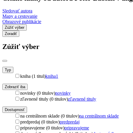
Sledovať autora
Mapy a cestovanie
Obrazové publikácie
Zúžiť výber
Zoradiť
Zúžiť výber
Typ
kniha (1 titul)
kniha
1
Zobraziť iba
novinky (0 titulov)
novinky
zľavnené tituly (0 titulov)
zľavnené tituly
Dostupnosť
na centrálnom sklade (0 titulov)
na centrálnom sklade
predpredaj (0 titulov)
predpredaj
pripravujeme (0 titulov)
pripravujeme