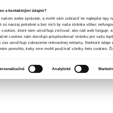
es a kontaktnými údajmi?
našom webe správate, a mohli vám zobraziť tie najlepšie tipy n
é sú naozaj potrebné a bez nich by naša stránka vôbec nefung
 cookies, ktoré nám umožňujú zisťovať, ako náš web funguje, a 
ačné cookies nám dovoľujú prispôsobovať stránku pre vašu lepši
zas umožňujú zobrazenie relevantnej reklamy. Niektoré údaje z
y nám pomohlo, keby sme mohli používať všetky tieto cookies. 
ersonalizačné
Analytické
Marketi