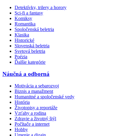
Detektívky, trilery a horory
Sci-fi a fantasy
Komiksy
Romantika
Spoločenská beletria
Klasika
Historické
Slovenská beletria
Svetová beletria
Poézia
Ďalšie kategórie
Náučná a odborná
Motivácia a sebarozvoj
Biznis a manažment
Humanitné a spoločenské vedy
História
Životopisy a reportáže
Vzťahy a rodina
Zdravie a životný štýl
Počítače a internet
Hobby
Umenie a dizajn