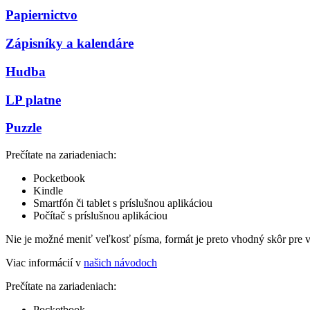
Papiernictvo
Zápisníky a kalendáre
Hudba
LP platne
Puzzle
Prečítate na zariadeniach:
Pocketbook
Kindle
Smartfón či tablet s príslušnou aplikáciou
Počítač s príslušnou aplikáciou
Nie je možné meniť veľkosť písma, formát je preto vhodný skôr pre 
Viac informácií v
našich návodoch
Prečítate na zariadeniach:
Pocketbook