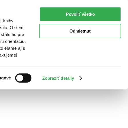
Povoliť všetko
a knihy,
ovala. Okrem
Odmietnuť
stále ho pre
u orientáciu.
dieľame aj s
Ďakujeme!
ngové
Zobraziť detaily