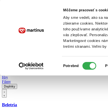
Doručenie
Kníhkupectvá
Knihovrátok
Poukážky
Knižný blog
Kontakt
Môžeme pracovať s cooki
Aby sme vedeli, ako sa na 
zbierame cookies. Niektor
E-knihy
Audioknihy
Hry
Filmy
Knihy
Doplnky
toho používame analytické
vás zlepšovať. Personaliz
Vyhľadávanie
Marketingové cookies nám 
tretími stranami. Veľmi b
Prihlásiť
Vyhľadávanie
Výber
Knihy
Potrebné
P
súhlasu
E-knihy
Audioknihy
Hry
Filmy
Doplnky
Beletria