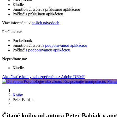
Kindle
Smartfón či tablet s príslušnou aplikáciou
Počítač s príslušnou aplikáciou
Viac informácií v
našich návodoch
Prečítate na:
Pocketbook
Smartfón či tablet
s podporovanou aplikáciou
Počítač
s podporovanou aplikáciou
Neprečítate na:
Kindle
Ako čítať e-knihy zabezpečené cez Adobe DRM?
Knihy
Peter Babiak
Čítané knihy od autora Peter Babiak v an