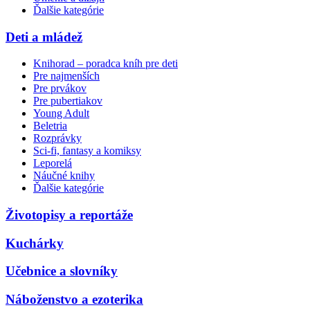
Ďalšie kategórie
Deti a mládež
Knihorad – poradca kníh pre deti
Pre najmenších
Pre prvákov
Pre pubertiakov
Young Adult
Beletria
Rozprávky
Sci-fi, fantasy a komiksy
Leporelá
Náučné knihy
Ďalšie kategórie
Životopisy a reportáže
Kuchárky
Učebnice a slovníky
Náboženstvo a ezoterika