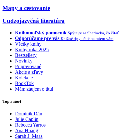
Mapy a cestovanie
Cudzojazyčná literatúra
Knihomoľský pomocník
Spýtajte sa Sherlocka, čo čítať
Odporúčame pre vás
Knižné tipy ušité na mieru vám
Všetky knihy
Knihy roka 2025
Bestsellery
Novinky
Pripravované
Akcie a zľavy
Kolekcie
BookTok
Mám záujem o titul
Top autori
Dominik Dán
Julie Caplin
Rebecca Yarros
Ana Huang
Sarah J. Maas