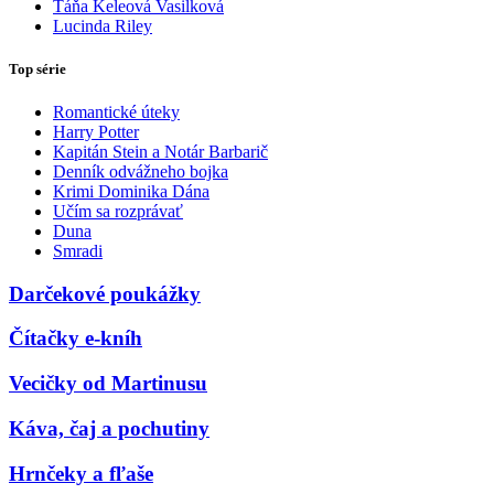
Táňa Keleová Vasilková
Lucinda Riley
Top série
Romantické úteky
Harry Potter
Kapitán Stein a Notár Barbarič
Denník odvážneho bojka
Krimi Dominika Dána
Učím sa rozprávať
Duna
Smradi
Darčekové poukážky
Čítačky e-kníh
Vecičky od Martinusu
Káva, čaj a pochutiny
Hrnčeky a fľaše