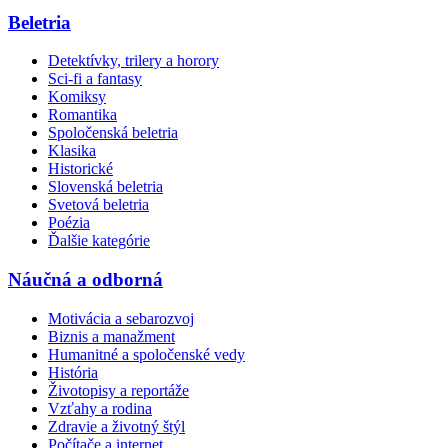
Beletria
Detektívky, trilery a horory
Sci-fi a fantasy
Komiksy
Romantika
Spoločenská beletria
Klasika
Historické
Slovenská beletria
Svetová beletria
Poézia
Ďalšie kategórie
Náučná a odborná
Motivácia a sebarozvoj
Biznis a manažment
Humanitné a spoločenské vedy
História
Životopisy a reportáže
Vzťahy a rodina
Zdravie a životný štýl
Počítače a internet