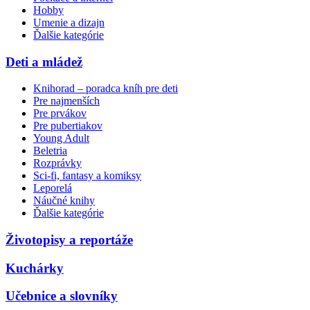
Hobby
Umenie a dizajn
Ďalšie kategórie
Deti a mládež
Knihorad – poradca kníh pre deti
Pre najmenších
Pre prvákov
Pre pubertiakov
Young Adult
Beletria
Rozprávky
Sci-fi, fantasy a komiksy
Leporelá
Náučné knihy
Ďalšie kategórie
Životopisy a reportáže
Kuchárky
Učebnice a slovníky