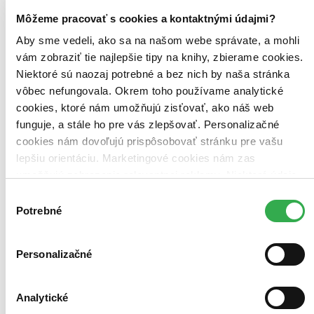
Miroslava Osvaldová (2 tituly)
Miroslava Osvaldová
2
Peter Babiak (2 tituly)
Peter Babiak
2
Môžeme pracovať s cookies a kontaktnými údajmi?
Milan Černák (2 tituly)
Milan Černák
2
Aby sme vedeli, ako sa na našom webe správate, a mohli
Vydavateľstvo
vám zobraziť tie najlepšie tipy na knihy, zbierame cookies.
CBS (2 tituly)
CBS
2
Niektoré sú naozaj potrebné a bez nich by naša stránka
vôbec nefungovala. Okrem toho používame analytické
Väzba
cookies, ktoré nám umožňujú zisťovať, ako náš web
pevná väzba (2 tituly)
pevná väzba
2
funguje, a stále ho pre vás zlepšovať. Personalizačné
Zúžiť výber
cookies nám dovoľujú prispôsobovať stránku pre vašu
lepšiu orientáciu. Marketingové cookies nám zas
Zoradiť
umožňujú zobrazenie relevantnej reklamy. Niektoré údaje
zdieľame aj s tretími stranami. Veľmi by nám pomohlo,
Výber
keby sme mohli používať všetky tieto cookies. Ďakujeme!
Potrebné
súhlasu
Bestsellery
Top hodnotené
Personalizačné
Novinky
Najdrahšie
Najlacnejšie
Najvyššia zľava
Analytické