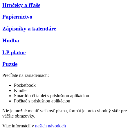
Hrnčeky a fľaše
Papiernictvo
Zápisníky a kalendáre
Hudba
LP platne
Puzzle
Prečítate na zariadeniach:
Pocketbook
Kindle
Smartfón či tablet s príslušnou aplikáciou
Počítač s príslušnou aplikáciou
Nie je možné meniť veľkosť písma, formát je preto vhodný skôr pre
väčšie obrazovky.
Viac informácií v
našich návodoch