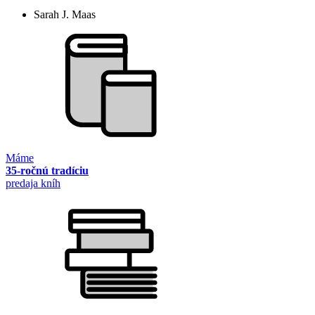
Sarah J. Maas
Máme
35-ročnú tradíciu
predaja kníh