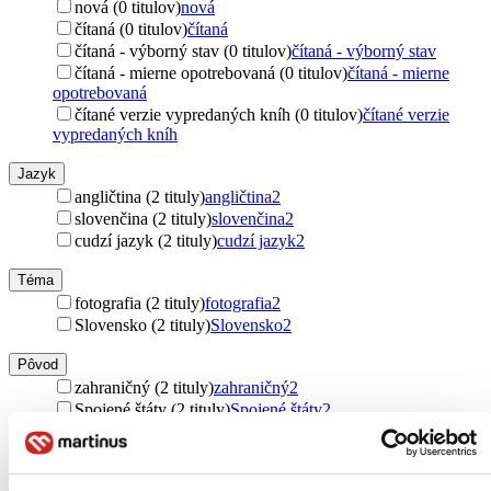
nová (0 titulov)
nová
čítaná (0 titulov)
čítaná
čítaná - výborný stav (0 titulov)
čítaná - výborný stav
čítaná - mierne opotrebovaná (0 titulov)
čítaná - mierne
opotrebovaná
čítané verzie vypredaných kníh (0 titulov)
čítané verzie
vypredaných kníh
Jazyk
angličtina (2 tituly)
angličtina
2
slovenčina (2 tituly)
slovenčina
2
cudzí jazyk (2 tituly)
cudzí jazyk
2
Téma
fotografia (2 tituly)
fotografia
2
Slovensko (2 tituly)
Slovensko
2
Pôvod
zahraničný (2 tituly)
zahraničný
2
Spojené štáty (2 tituly)
Spojené štáty
2
Autor
Martin Kmeť (2 tituly)
Martin Kmeť
2