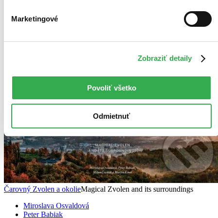
Použité filtre
Marketingové
Zrušiť filtre
Autor Peter Babiak
Vydavateľstvo CBS
Zobraziť detaily
Povoliť všetko
Odmietnuť
Čarovný Zvolen a okolie
Magical Zvolen and its surroundings
Miroslava Osvaldová
Peter Babiak