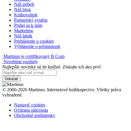
Náš príbeh
Náš blog
Knihovrátok
Partnerský systém
Pridaj sa k nám
Marketing
Náš labák
Prehlásenie o cookies
Vyhlásenie o prístupnosti
Martinus je certifikovaný B Corp
Nerobíme rozdiely
Najlepšie novinky sú tie knižné. Získajte ich ako prví:
Odoslať
© 2000-2026 Martinus. Internetové kníhkupectvo. Všetky práva
vyhradené.
Nastaviť cookies
Ochrana súkromia
Obchodné podmienky