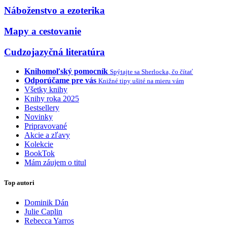
Náboženstvo a ezoterika
Mapy a cestovanie
Cudzojazyčná literatúra
Knihomoľský pomocník
Spýtajte sa Sherlocka, čo čítať
Odporúčame pre vás
Knižné tipy ušité na mieru vám
Všetky knihy
Knihy roka 2025
Bestsellery
Novinky
Pripravované
Akcie a zľavy
Kolekcie
BookTok
Mám záujem o titul
Top autori
Dominik Dán
Julie Caplin
Rebecca Yarros