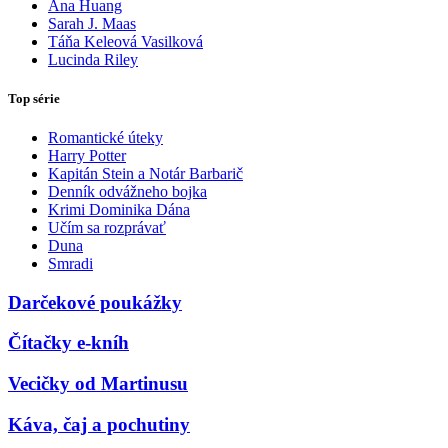
Ana Huang
Sarah J. Maas
Táňa Keleová Vasilková
Lucinda Riley
Top série
Romantické úteky
Harry Potter
Kapitán Stein a Notár Barbarič
Denník odvážneho bojka
Krimi Dominika Dána
Učím sa rozprávať
Duna
Smradi
Darčekové poukážky
Čítačky e-kníh
Vecičky od Martinusu
Káva, čaj a pochutiny