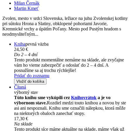
Milan Černák
Martin Kmeť
Zvolen, mesto v srdci Slovenska, ležiace na juhu Zvolenskej kotliny
pri sútoku Hrona a Slatiny, obklopené pohoriami Javorie,
Kremnické vrchy a úpätím Poľany. Mesto pod Pustým hradom s
neodmysliteľným...
Kniha
pevná väzba
24,50 €
Do 2 – 4 dní
Tento produkt momentálne nemáme na sklade, ale zvyčajne
vám ho vieme zabezpečiť a odoslať do 2 – 4 dní. A
posnažíme sa aj trochu rýchlejšie!
Pridať do zoznamu
Vložiť do košíka
Čítaná
výborný stav
Túto knihu sme vykúpili cez
Knihovrátok
a je vo
výbornom stave.
Rozdiel medzi touto knihou a novou by ste
asi ani nespoznali. Knihu sme označili nálepkou, ktorá môže
na niektorých obaloch zanechať stopy.
17,30 €
Na sklade
Tento produkt síce máme aktuálne na sklade, máme však už