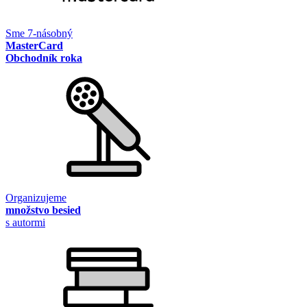
Sme 7-násobný
MasterCard
Obchodník roka
Organizujeme
množstvo besied
s autormi