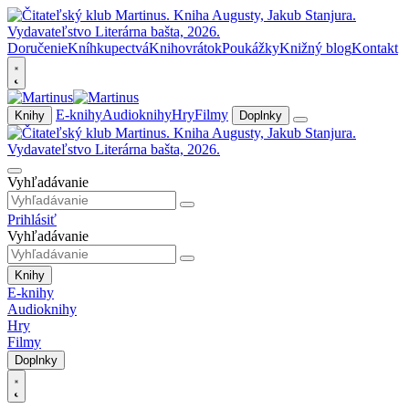
Doručenie
Kníhkupectvá
Knihovrátok
Poukážky
Knižný blog
Kontakt
E-knihy
Audioknihy
Hry
Filmy
Knihy
Doplnky
Vyhľadávanie
Prihlásiť
Vyhľadávanie
Knihy
E-knihy
Audioknihy
Hry
Filmy
Doplnky