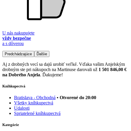
U nás nakupujete
vždy bezpečne
a s dôverou
Predchádzajúce
Ďalšie
Aj z drobných vecí sa dajú urobiť veľké. Vďaka vašim Anjelským
drobným ste pri nákupoch na Martinuse darovali už
1 501 846,00 €
na Dobrého Anjela
. Ďakujeme!
Kníhkupectvá
Bratislava - Obchodná
• Otvorené do 20:00
Všetky kníhkupectvá
Udalosti
Spriatelené kníhkupectvá
Kategórie