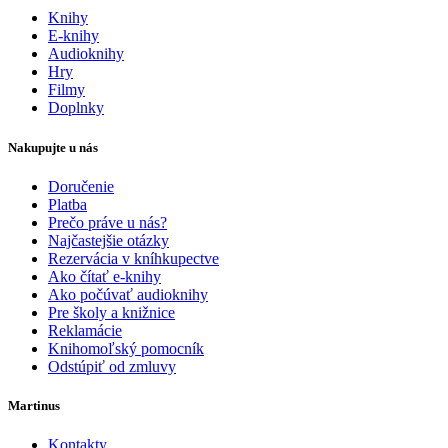
Knihy
E-knihy
Audioknihy
Hry
Filmy
Doplnky
Nakupujte u nás
Doručenie
Platba
Prečo práve u nás?
Najčastejšie otázky
Rezervácia v kníhkupectve
Ako čítať e-knihy
Ako počúvať audioknihy
Pre školy a knižnice
Reklamácie
Knihomoľský pomocník
Odstúpiť od zmluvy
Martinus
Kontakty