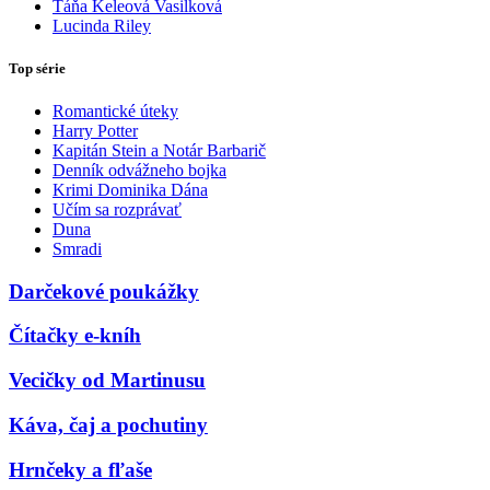
Táňa Keleová Vasilková
Lucinda Riley
Top série
Romantické úteky
Harry Potter
Kapitán Stein a Notár Barbarič
Denník odvážneho bojka
Krimi Dominika Dána
Učím sa rozprávať
Duna
Smradi
Darčekové poukážky
Čítačky e-kníh
Vecičky od Martinusu
Káva, čaj a pochutiny
Hrnčeky a fľaše