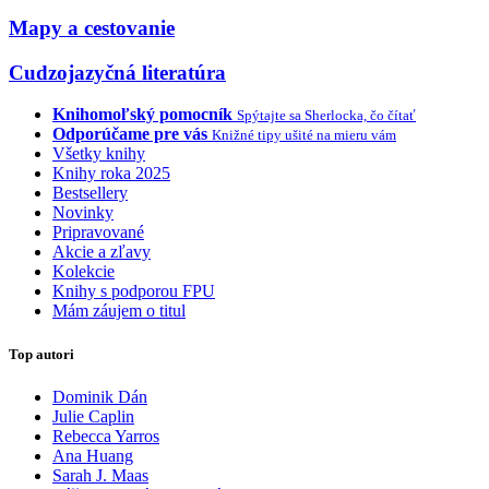
Mapy a cestovanie
Cudzojazyčná literatúra
Knihomoľský pomocník
Spýtajte sa Sherlocka, čo čítať
Odporúčame pre vás
Knižné tipy ušité na mieru vám
Všetky knihy
Knihy roka 2025
Bestsellery
Novinky
Pripravované
Akcie a zľavy
Kolekcie
Knihy s podporou FPU
Mám záujem o titul
Top autori
Dominik Dán
Julie Caplin
Rebecca Yarros
Ana Huang
Sarah J. Maas