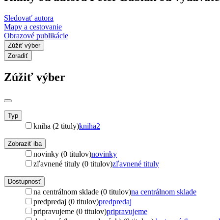
Sledovať autora
Mapy a cestovanie
Obrazové publikácie
Zúžiť výber
Zoradiť
Zúžiť výber
Typ
kniha (2 tituly)
kniha
2
Zobraziť iba
novinky (0 titulov)
novinky
zľavnené tituly (0 titulov)
zľavnené tituly
Dostupnosť
na centrálnom sklade (0 titulov)
na centrálnom sklade
predpredaj (0 titulov)
predpredaj
pripravujeme (0 titulov)
pripravujeme