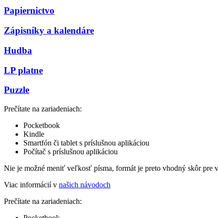
Papiernictvo
Zápisníky a kalendáre
Hudba
LP platne
Puzzle
Prečítate na zariadeniach:
Pocketbook
Kindle
Smartfón či tablet s príslušnou aplikáciou
Počítač s príslušnou aplikáciou
Nie je možné meniť veľkosť písma, formát je preto vhodný skôr pre 
Viac informácií v
našich návodoch
Prečítate na zariadeniach:
Pocketbook