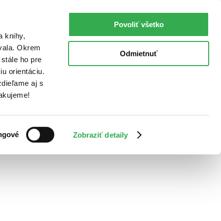
Povoliť všetko
a knihy,
ovala. Okrem
Odmietnuť
stále ho pre
u orientáciu.
dieľame aj s
Ďakujeme!
ngové
Zobraziť detaily