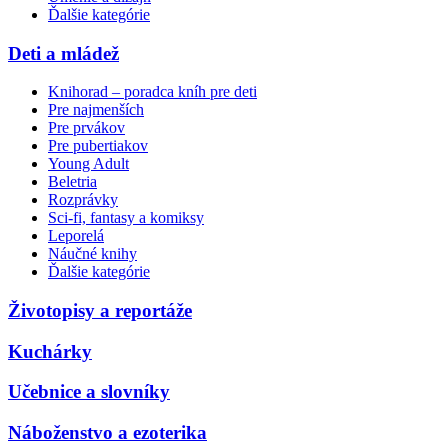
Ďalšie kategórie
Deti a mládež
Knihorad – poradca kníh pre deti
Pre najmenších
Pre prvákov
Pre pubertiakov
Young Adult
Beletria
Rozprávky
Sci-fi, fantasy a komiksy
Leporelá
Náučné knihy
Ďalšie kategórie
Životopisy a reportáže
Kuchárky
Učebnice a slovníky
Náboženstvo a ezoterika