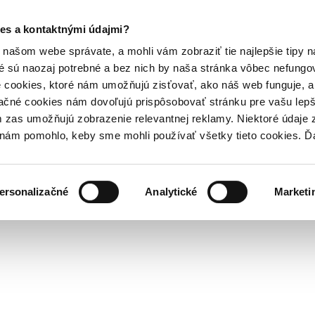
es a kontaktnými údajmi?
našom webe správate, a mohli vám zobraziť tie najlepšie tipy n
é sú naozaj potrebné a bez nich by naša stránka vôbec nefung
 cookies, ktoré nám umožňujú zisťovať, ako náš web funguje, a 
ačné cookies nám dovoľujú prispôsobovať stránku pre vašu lepši
zas umožňujú zobrazenie relevantnej reklamy. Niektoré údaje z
y nám pomohlo, keby sme mohli používať všetky tieto cookies. 
ersonalizačné
Analytické
Marketi