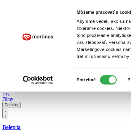
Doručenie
Kníhkupectvá
Knihovrátok
Poukážky
Knižný blog
Kontakt
Môžeme pracovať s cooki
Aby sme vedeli, ako sa na 
zbierame cookies. Niektor
E-knihy
Audioknihy
Hry
Filmy
Knihy
Doplnky
toho používame analytické
vás zlepšovať. Personaliz
Vyhľadávanie
Marketingové cookies nám 
tretími stranami. Veľmi b
Prihlásiť
Vyhľadávanie
Výber
Knihy
Potrebné
P
súhlasu
E-knihy
Audioknihy
Hry
Filmy
Doplnky
Beletria