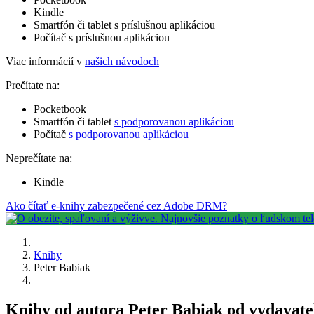
Kindle
Smartfón či tablet s príslušnou aplikáciou
Počítač s príslušnou aplikáciou
Viac informácií v
našich návodoch
Prečítate na:
Pocketbook
Smartfón či tablet
s podporovanou aplikáciou
Počítač
s podporovanou aplikáciou
Neprečítate na:
Kindle
Ako čítať e-knihy zabezpečené cez Adobe DRM?
Knihy
Peter Babiak
Knihy od autora Peter Babiak od vydavat