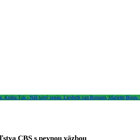
eľstva CBS s pevnou väzbou