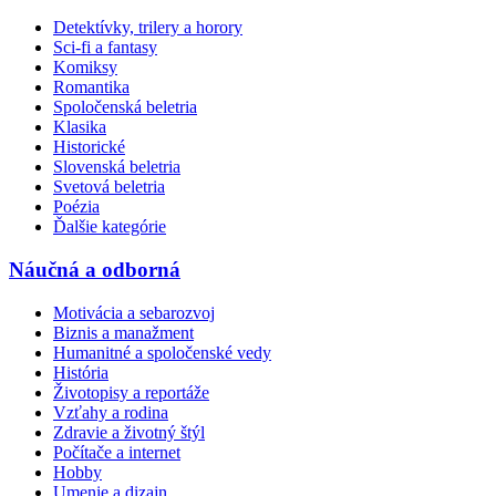
Detektívky, trilery a horory
Sci-fi a fantasy
Komiksy
Romantika
Spoločenská beletria
Klasika
Historické
Slovenská beletria
Svetová beletria
Poézia
Ďalšie kategórie
Náučná a odborná
Motivácia a sebarozvoj
Biznis a manažment
Humanitné a spoločenské vedy
História
Životopisy a reportáže
Vzťahy a rodina
Zdravie a životný štýl
Počítače a internet
Hobby
Umenie a dizajn