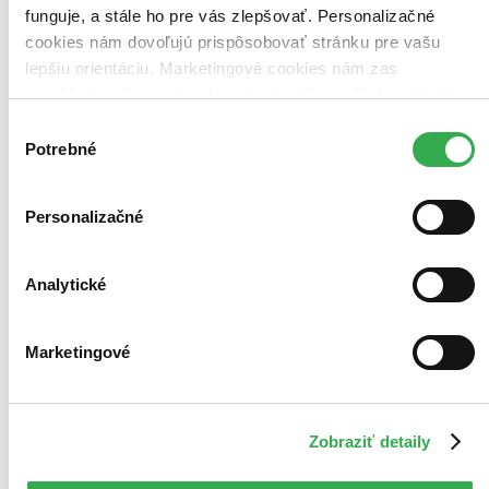
funguje, a stále ho pre vás zlepšovať. Personalizačné
Použité filtre
cookies nám dovoľujú prispôsobovať stránku pre vašu
Zrušiť filtre
lepšiu orientáciu. Marketingové cookies nám zas
Na tému príbehy
umožňujú zobrazenie relevantnej reklamy. Niektoré údaje
zdieľame aj s tretími stranami. Veľmi by nám pomohlo,
Výber
keby sme mohli používať všetky tieto cookies. Ďakujeme!
Potrebné
súhlasu
Personalizačné
Analytické
Marketingové
Zobraziť detaily