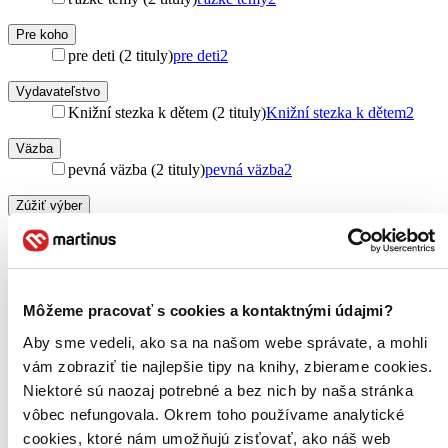
Pre koho
pre deti (2 tituly)
pre deti
2
Vydavateľstvo
Knižní stezka k dětem (2 tituly)
Knižní stezka k dětem
2
Väzba
pevná väzba (2 tituly)
pevná väzba
2
Zúžiť výber
Zoradiť
Môžeme pracovať s cookies a kontaktnými údajmi?
Aby sme vedeli, ako sa na našom webe správate, a mohli
Bestsellery
Top hodnotené
vám zobraziť tie najlepšie tipy na knihy, zbierame cookies.
Novinky
Niektoré sú naozaj potrebné a bez nich by naša stránka
Najdrahšie
vôbec nefungovala. Okrem toho používame analytické
Najlacnejšie
Najvyššia zľava
cookies, ktoré nám umožňujú zisťovať, ako náš web