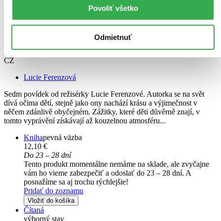
Povoliť všetko
Odmietnuť
Neskutečná skutečnost
CZ
Lucie Ferenzová
Sedm povídek od režisérky Lucie Ferenzové. Autorka se na svět
dívá očima dětí, stejně jako ony nachází krásu a výjimečnost v
něčem zdánlivě obyčejném. Zážitky, které děti důvěrně znají, v
tomto vyprávění získávají až kouzelnou atmosféru...
Kniha
pevná väzba
12,10 €
Do 23 – 28 dní
Tento produkt momentálne nemáme na sklade, ale zvyčajne
vám ho vieme zabezpečiť a odoslať do 23 – 28 dní. A
posnažíme sa aj trochu rýchlejšie!
Pridať do zoznamu
Vložiť do košíka
Čítaná
výborný stav