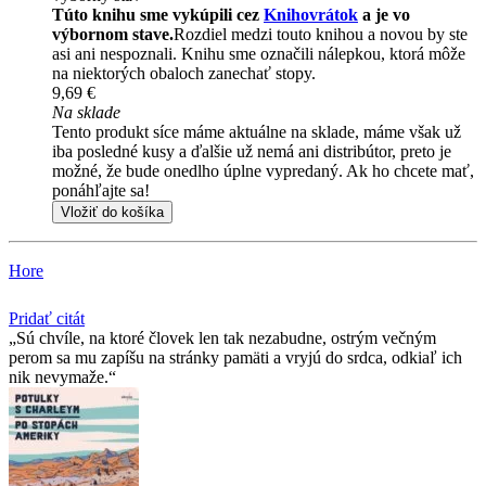
Túto knihu sme vykúpili cez
Knihovrátok
a je vo
výbornom stave.
Rozdiel medzi touto knihou a novou by ste
asi ani nespoznali. Knihu sme označili nálepkou, ktorá môže
na niektorých obaloch zanechať stopy.
9,69 €
Na sklade
Tento produkt síce máme aktuálne na sklade, máme však už
iba posledné kusy a ďalšie už nemá ani distribútor, preto je
možné, že bude onedlho úplne vypredaný. Ak ho chcete mať,
ponáhľajte sa!
Vložiť do košíka
Hore
Pridať citát
Sú chvíle, na ktoré človek len tak nezabudne, ostrým večným
perom sa mu zapíšu na stránky pamäti a vryjú do srdca, odkiaľ ich
nik nevymaže.