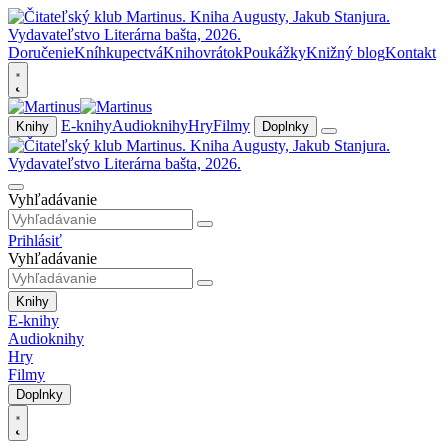
Doručenie
Kníhkupectvá
Knihovrátok
Poukážky
Knižný blog
Kontakt
E-knihy
Audioknihy
Hry
Filmy
Knihy
Doplnky
Vyhľadávanie
Prihlásiť
Vyhľadávanie
Knihy
E-knihy
Audioknihy
Hry
Filmy
Doplnky