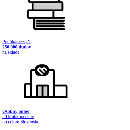
Ponúkame vyše
250 000 titulov
na sklade
Osobný odber
20 kníhkupectiev
po celom Slovensku