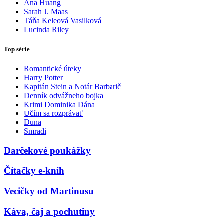
Ana Huang
Sarah J. Maas
Táňa Keleová Vasilková
Lucinda Riley
Top série
Romantické úteky
Harry Potter
Kapitán Stein a Notár Barbarič
Denník odvážneho bojka
Krimi Dominika Dána
Učím sa rozprávať
Duna
Smradi
Darčekové poukážky
Čítačky e-kníh
Vecičky od Martinusu
Káva, čaj a pochutiny