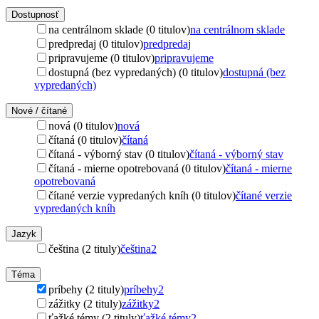
Dostupnosť
na centrálnom sklade (0 titulov)
na centrálnom sklade
predpredaj (0 titulov)
predpredaj
pripravujeme (0 titulov)
pripravujeme
dostupná (bez vypredaných) (0 titulov)
dostupná (bez
vypredaných)
Nové / čítané
nová (0 titulov)
nová
čítaná (0 titulov)
čítaná
čítaná - výborný stav (0 titulov)
čítaná - výborný stav
čítaná - mierne opotrebovaná (0 titulov)
čítaná - mierne
opotrebovaná
čítané verzie vypredaných kníh (0 titulov)
čítané verzie
vypredaných kníh
Jazyk
čeština (2 tituly)
čeština
2
Téma
príbehy (2 tituly)
príbehy
2
zážitky (2 tituly)
zážitky
2
ťažké témy (2 tituly)
ťažké témy
2