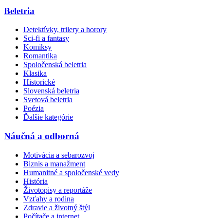
Beletria
Detektívky, trilery a horory
Sci-fi a fantasy
Komiksy
Romantika
Spoločenská beletria
Klasika
Historické
Slovenská beletria
Svetová beletria
Poézia
Ďalšie kategórie
Náučná a odborná
Motivácia a sebarozvoj
Biznis a manažment
Humanitné a spoločenské vedy
História
Životopisy a reportáže
Vzťahy a rodina
Zdravie a životný štýl
Počítače a internet