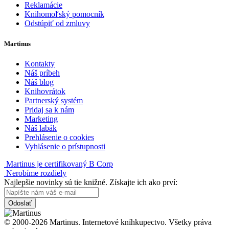
Reklamácie
Knihomoľský pomocník
Odstúpiť od zmluvy
Martinus
Kontakty
Náš príbeh
Náš blog
Knihovrátok
Partnerský systém
Pridaj sa k nám
Marketing
Náš labák
Prehlásenie o cookies
Vyhlásenie o prístupnosti
Martinus je certifikovaný B Corp
Nerobíme rozdiely
Najlepšie novinky sú tie knižné. Získajte ich ako prví:
Odoslať
© 2000-2026 Martinus. Internetové kníhkupectvo. Všetky práva