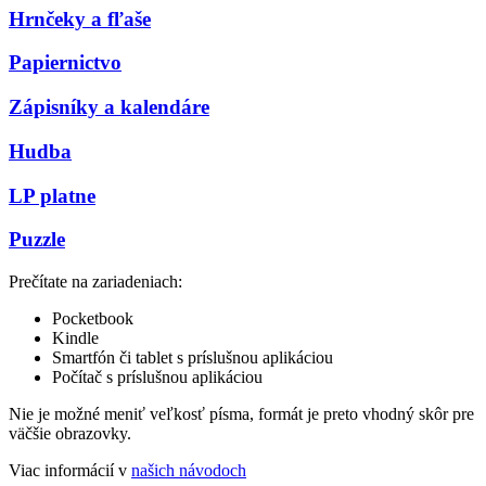
Hrnčeky a fľaše
Papiernictvo
Zápisníky a kalendáre
Hudba
LP platne
Puzzle
Prečítate na zariadeniach:
Pocketbook
Kindle
Smartfón či tablet s príslušnou aplikáciou
Počítač s príslušnou aplikáciou
Nie je možné meniť veľkosť písma, formát je preto vhodný skôr pre
väčšie obrazovky.
Viac informácií v
našich návodoch