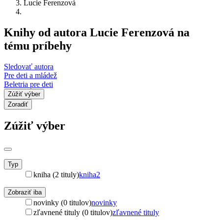
Lucie Ferenzová
Knihy od autora Lucie Ferenzová na
tému príbehy
Sledovať autora
Pre deti a mládež
Beletria pre deti
Zúžiť výber
Zoradiť
Zúžiť výber
Typ
kniha (2 tituly)
kniha
2
Zobraziť iba
novinky (0 titulov)
novinky
zľavnené tituly (0 titulov)
zľavnené tituly