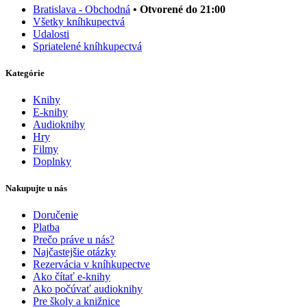
Bratislava - Obchodná
• Otvorené do 21:00
Všetky kníhkupectvá
Udalosti
Spriatelené kníhkupectvá
Kategórie
Knihy
E-knihy
Audioknihy
Hry
Filmy
Doplnky
Nakupujte u nás
Doručenie
Platba
Prečo práve u nás?
Najčastejšie otázky
Rezervácia v kníhkupectve
Ako čítať e-knihy
Ako počúvať audioknihy
Pre školy a knižnice