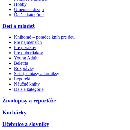
Hobby
Umenie a dizajn
Ďalšie kategórie
Deti a mládež
Knihorad – poradca kníh pre deti
Pre najmenších
Pre prvákov
Pre pubertiakov
Young Adult
Beletria
Rozprávky
Sci-fi, fantasy a komiksy
Leporelá
Náučné knihy
Ďalšie kategórie
Životopisy a reportáže
Kuchárky
Učebnice a slovníky