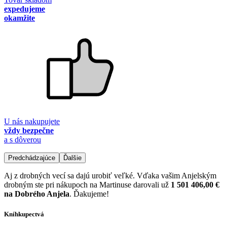
expedujeme
okamžite
U nás nakupujete
vždy bezpečne
a s dôverou
Predchádzajúce
Ďalšie
Aj z drobných vecí sa dajú urobiť veľké. Vďaka vašim Anjelským
drobným ste pri nákupoch na Martinuse darovali už
1 501 406,00 €
na Dobrého Anjela
. Ďakujeme!
Kníhkupectvá