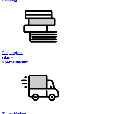
s autormi
Podporujeme
čítanie
s porozumením
Tovar skladom