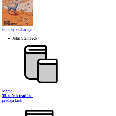
Potulky s Charleym
John Steinbeck
Máme
35-ročnú tradíciu
predaja kníh