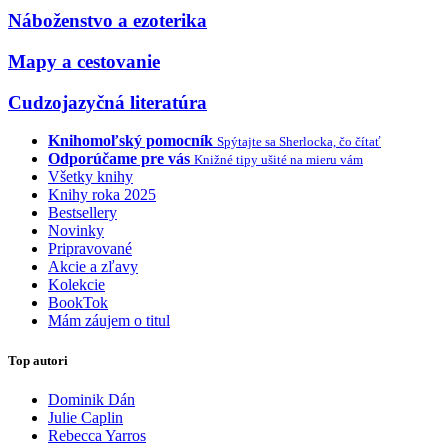
Náboženstvo a ezoterika
Mapy a cestovanie
Cudzojazyčná literatúra
Knihomoľský pomocník
Spýtajte sa Sherlocka, čo čítať
Odporúčame pre vás
Knižné tipy ušité na mieru vám
Všetky knihy
Knihy roka 2025
Bestsellery
Novinky
Pripravované
Akcie a zľavy
Kolekcie
BookTok
Mám záujem o titul
Top autori
Dominik Dán
Julie Caplin
Rebecca Yarros