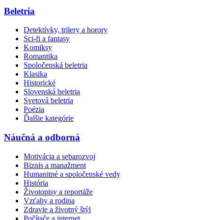
Beletria
Detektívky, trilery a horory
Sci-fi a fantasy
Komiksy
Romantika
Spoločenská beletria
Klasika
Historické
Slovenská beletria
Svetová beletria
Poézia
Ďalšie kategórie
Náučná a odborná
Motivácia a sebarozvoj
Biznis a manažment
Humanitné a spoločenské vedy
História
Životopisy a reportáže
Vzťahy a rodina
Zdravie a životný štýl
Počítače a internet