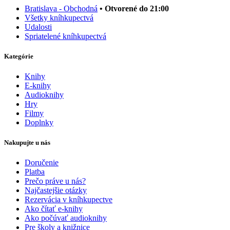
Bratislava - Obchodná
• Otvorené do 21:00
Všetky kníhkupectvá
Udalosti
Spriatelené kníhkupectvá
Kategórie
Knihy
E-knihy
Audioknihy
Hry
Filmy
Doplnky
Nakupujte u nás
Doručenie
Platba
Prečo práve u nás?
Najčastejšie otázky
Rezervácia v kníhkupectve
Ako čítať e-knihy
Ako počúvať audioknihy
Pre školy a knižnice