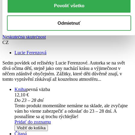
Povoliť všetko
Odmietnuť
Neskutečná skutečnost
CZ
Lucie Ferenzová
Sedm povídek od režisérky Lucie Ferenzové. Autorka se na svět
dívá očima dětí, stejně jako ony nachází krásu a výjimečnost v
něčem zdánlivě obyčejném. Zážitky, které děti důvěrně znají, v
tomto vyprávění získávají až kouzelnou atmosféru...
Kniha
pevná väzba
12,10 €
Do 23 – 28 dní
Tento produkt momentálne nemáme na sklade, ale zvyčajne
vám ho vieme zabezpečiť a odoslať do 23 – 28 dní. A
posnažíme sa aj trochu rýchlejšie!
Pridať do zoznamu
Vložiť do košíka
Čítaná