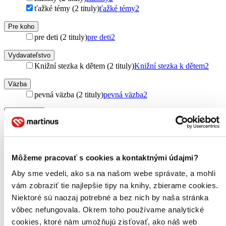
ťažké témy (2 tituly)
ťažké témy
2
Pre koho
pre deti (2 tituly)
pre deti
2
Vydavateľstvo
Knižní stezka k dětem (2 tituly)
Knižní stezka k dětem
2
Väzba
pevná väzba (2 tituly)
pevná väzba
2
Zúžiť výber
Zoradiť
Môžeme pracovať s cookies a kontaktnými údajmi?
Aby sme vedeli, ako sa na našom webe správate, a mohli
Bestsellery
vám zobraziť tie najlepšie tipy na knihy, zbierame cookies.
Top hodnotené
Niektoré sú naozaj potrebné a bez nich by naša stránka
Novinky
Najdrahšie
vôbec nefungovala. Okrem toho používame analytické
Najlacnejšie
cookies, ktoré nám umožňujú zisťovať, ako náš web