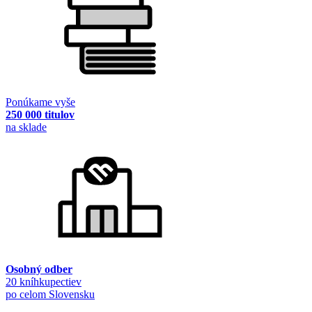
Ponúkame vyše
250 000 titulov
na sklade
Osobný odber
20 kníhkupectiev
po celom Slovensku