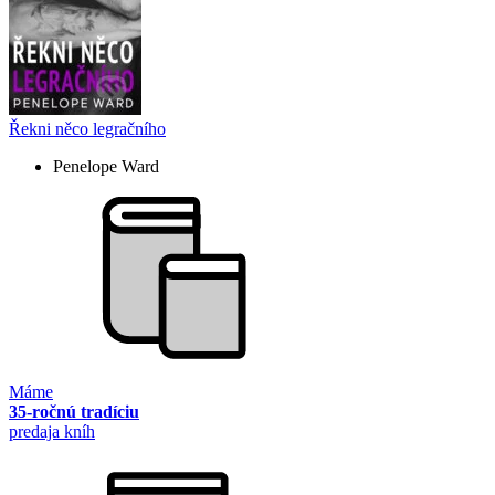
Řekni něco legračního
Penelope Ward
Máme
35-ročnú tradíciu
predaja kníh