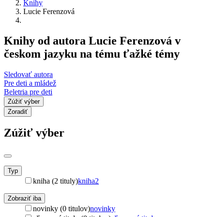
Knihy
Lucie Ferenzová
Knihy od autora Lucie Ferenzová v
českom jazyku na tému ťažké témy
Sledovať autora
Pre deti a mládež
Beletria pre deti
Zúžiť výber
Zoradiť
Zúžiť výber
Typ
kniha (2 tituly)
kniha
2
Zobraziť iba
novinky (0 titulov)
novinky