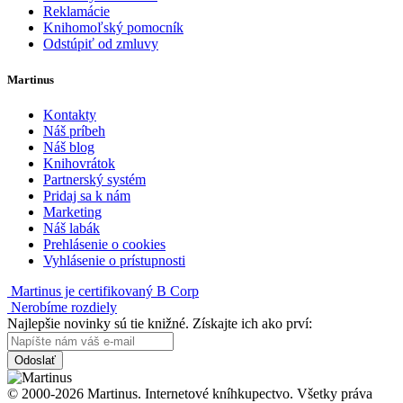
Reklamácie
Knihomoľský pomocník
Odstúpiť od zmluvy
Martinus
Kontakty
Náš príbeh
Náš blog
Knihovrátok
Partnerský systém
Pridaj sa k nám
Marketing
Náš labák
Prehlásenie o cookies
Vyhlásenie o prístupnosti
Martinus je certifikovaný B Corp
Nerobíme rozdiely
Najlepšie novinky sú tie knižné. Získajte ich ako prví:
Odoslať
© 2000-2026 Martinus. Internetové kníhkupectvo. Všetky práva