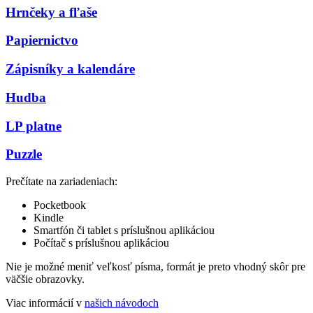
Hrnčeky a fľaše
Papiernictvo
Zápisníky a kalendáre
Hudba
LP platne
Puzzle
Prečítate na zariadeniach:
Pocketbook
Kindle
Smartfón či tablet s príslušnou aplikáciou
Počítač s príslušnou aplikáciou
Nie je možné meniť veľkosť písma, formát je preto vhodný skôr pre
väčšie obrazovky.
Viac informácií v
našich návodoch