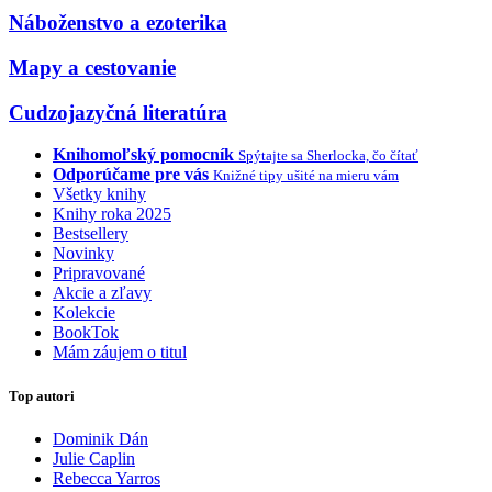
Náboženstvo a ezoterika
Mapy a cestovanie
Cudzojazyčná literatúra
Knihomoľský pomocník
Spýtajte sa Sherlocka, čo čítať
Odporúčame pre vás
Knižné tipy ušité na mieru vám
Všetky knihy
Knihy roka 2025
Bestsellery
Novinky
Pripravované
Akcie a zľavy
Kolekcie
BookTok
Mám záujem o titul
Top autori
Dominik Dán
Julie Caplin
Rebecca Yarros