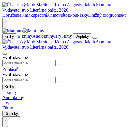
Doručenie
Kníhkupectvá
Knihovrátok
Poukážky
Knižný blog
Kontakt
E-knihy
Audioknihy
Hry
Filmy
Knihy
Doplnky
Vyhľadávanie
Prihlásiť
Vyhľadávanie
Knihy
E-knihy
Audioknihy
Hry
Filmy
Doplnky