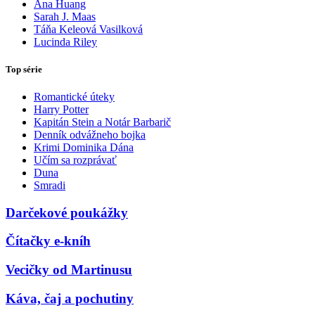
Ana Huang
Sarah J. Maas
Táňa Keleová Vasilková
Lucinda Riley
Top série
Romantické úteky
Harry Potter
Kapitán Stein a Notár Barbarič
Denník odvážneho bojka
Krimi Dominika Dána
Učím sa rozprávať
Duna
Smradi
Darčekové poukážky
Čítačky e-kníh
Vecičky od Martinusu
Káva, čaj a pochutiny