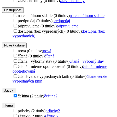
zľavnené tituly (0 titulov)
zľavnené tituly
Dostupnosť
na centrálnom sklade (0 titulov)
na centrálnom sklade
predpredaj (0 titulov)
predpredaj
pripravujeme (0 titulov)
pripravujeme
dostupná (bez vypredaných) (0 titulov)
dostupná (bez
vypredaných)
Nové / čítané
nová (0 titulov)
nová
čítaná (0 titulov)
čítaná
čítaná - výborný stav (0 titulov)
čítaná - výborný stav
čítaná - mierne opotrebovaná (0 titulov)
čítaná - mierne
opotrebovaná
čítané verzie vypredaných kníh (0 titulov)
čítané verzie
vypredaných kníh
Jazyk
čeština (2 tituly)
čeština
2
Téma
príbehy (2 tituly)
príbehy
2
zážitky (2 tituly)
zážitky
2