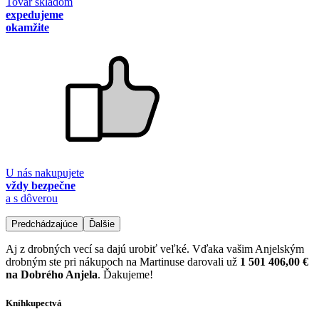
Tovar skladom
expedujeme
okamžite
U nás nakupujete
vždy bezpečne
a s dôverou
Predchádzajúce
Ďalšie
Aj z drobných vecí sa dajú urobiť veľké. Vďaka vašim Anjelským
drobným ste pri nákupoch na Martinuse darovali už
1 501 406,00 €
na Dobrého Anjela
. Ďakujeme!
Kníhkupectvá