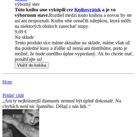
výborný stav
Túto knihu sme vykúpili cez
Knihovrátok
a je vo
výbornom stave.
Rozdiel medzi touto knihou a novou by ste
asi ani nespoznali. Knihu sme označili nálepkou, ktorá môže
na niektorých obaloch zanechať stopy.
9,69 €
Na sklade
Tento produkt síce máme aktuálne na sklade, máme však už
iba posledné kusy a ďalšie už nemá ani distribútor, preto je
možné, že bude onedlho úplne vypredaný. Ak ho chcete mať,
ponáhľajte sa!
Vložiť do košíka
Hore
Pridať citát
Ani ty nejkrásnejší diamanty nemusí být úplně dokonalé. Na
chybách není nic špatného. Dělají z nás lidi.