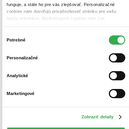
Najvyššia zľava
funguje, a stále ho pre vás zlepšovať. Personalizačné
cookies nám dovoľujú prispôsobovať stránku pre vašu
Použité filtre
lepšiu orientáciu. Marketingové cookies nám zas
Zrušiť filtre
umožňujú zobrazenie relevantnej reklamy. Niektoré údaje
V českom jazyku
Na tému ťažké témy
zdieľame aj s tretími stranami. Veľmi by nám pomohlo,
Výber
keby sme mohli používať všetky tieto cookies. Ďakujeme!
Potrebné
súhlasu
Personalizačné
Analytické
Marketingové
Zobraziť detaily