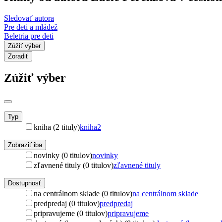
Sledovať autora
Pre deti a mládež
Beletria pre deti
Zúžiť výber
Zoradiť
Zúžiť výber
Typ
kniha (2 tituly)
kniha
2
Zobraziť iba
novinky (0 titulov)
novinky
zľavnené tituly (0 titulov)
zľavnené tituly
Dostupnosť
na centrálnom sklade (0 titulov)
na centrálnom sklade
predpredaj (0 titulov)
predpredaj
pripravujeme (0 titulov)
pripravujeme