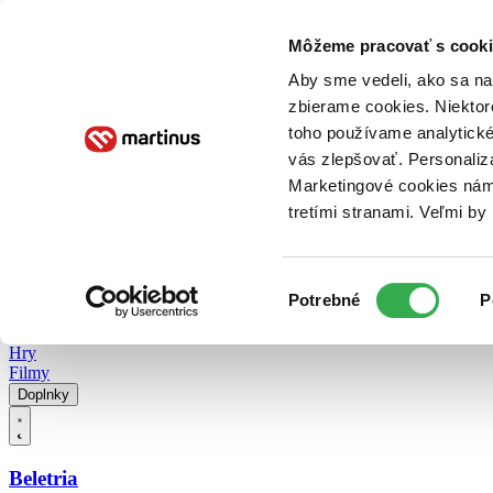
Doručenie
Kníhkupectvá
Knihovrátok
Poukážky
Knižný blog
Kontakt
Môžeme pracovať s cooki
Aby sme vedeli, ako sa na 
zbierame cookies. Niektor
E-knihy
Audioknihy
Hry
Filmy
Knihy
Doplnky
toho používame analytické
vás zlepšovať. Personaliz
Vyhľadávanie
Marketingové cookies nám 
tretími stranami. Veľmi b
Prihlásiť
Vyhľadávanie
Výber
Knihy
Potrebné
P
súhlasu
E-knihy
Audioknihy
Hry
Filmy
Doplnky
Beletria