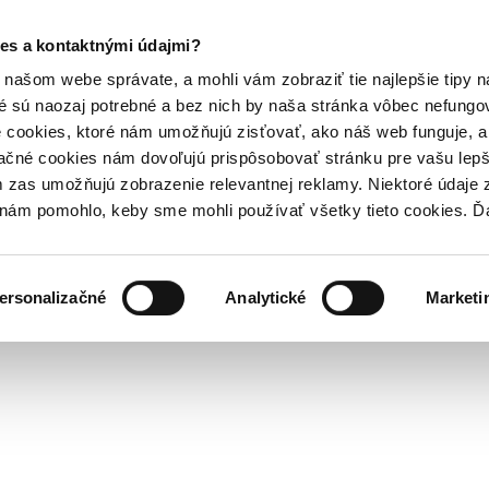
es a kontaktnými údajmi?
našom webe správate, a mohli vám zobraziť tie najlepšie tipy n
é sú naozaj potrebné a bez nich by naša stránka vôbec nefung
 cookies, ktoré nám umožňujú zisťovať, ako náš web funguje, a 
ačné cookies nám dovoľujú prispôsobovať stránku pre vašu lepši
zas umožňujú zobrazenie relevantnej reklamy. Niektoré údaje z
y nám pomohlo, keby sme mohli používať všetky tieto cookies. 
ersonalizačné
Analytické
Marketi