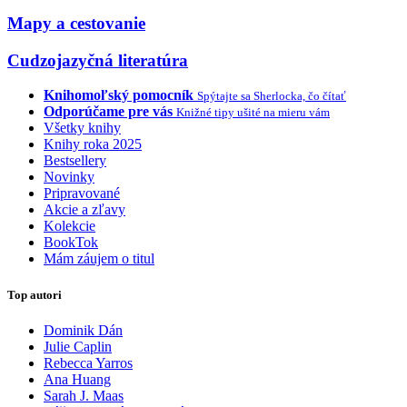
Mapy a cestovanie
Cudzojazyčná literatúra
Knihomoľský pomocník
Spýtajte sa Sherlocka, čo čítať
Odporúčame pre vás
Knižné tipy ušité na mieru vám
Všetky knihy
Knihy roka 2025
Bestsellery
Novinky
Pripravované
Akcie a zľavy
Kolekcie
BookTok
Mám záujem o titul
Top autori
Dominik Dán
Julie Caplin
Rebecca Yarros
Ana Huang
Sarah J. Maas