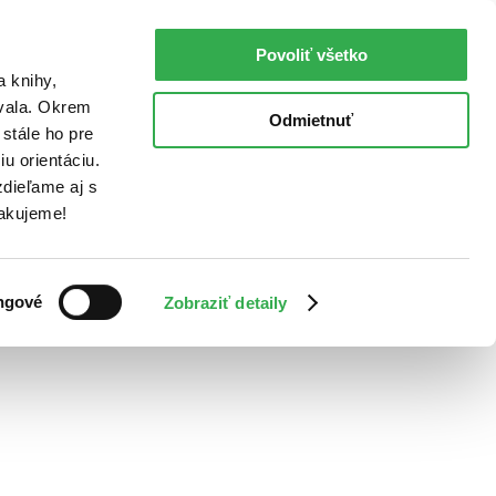
Povoliť všetko
a knihy,
ovala. Okrem
Odmietnuť
stále ho pre
u orientáciu.
dieľame aj s
Ďakujeme!
ngové
Zobraziť detaily