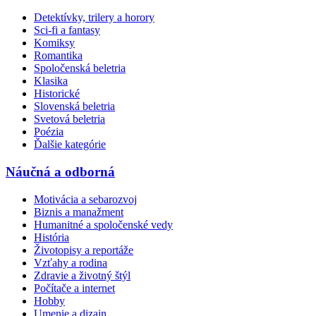
Detektívky, trilery a horory
Sci-fi a fantasy
Komiksy
Romantika
Spoločenská beletria
Klasika
Historické
Slovenská beletria
Svetová beletria
Poézia
Ďalšie kategórie
Náučná a odborná
Motivácia a sebarozvoj
Biznis a manažment
Humanitné a spoločenské vedy
História
Životopisy a reportáže
Vzťahy a rodina
Zdravie a životný štýl
Počítače a internet
Hobby
Umenie a dizajn