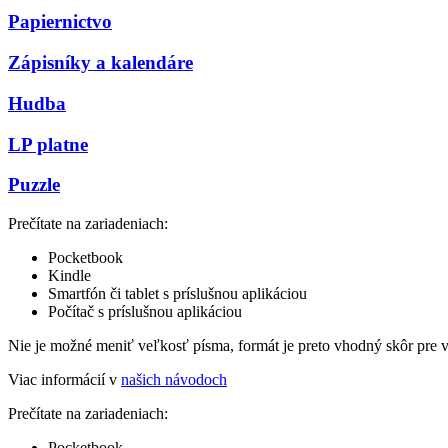
Papiernictvo
Zápisníky a kalendáre
Hudba
LP platne
Puzzle
Prečítate na zariadeniach:
Pocketbook
Kindle
Smartfón či tablet s príslušnou aplikáciou
Počítač s príslušnou aplikáciou
Nie je možné meniť veľkosť písma, formát je preto vhodný skôr pre 
Viac informácií v
našich návodoch
Prečítate na zariadeniach:
Pocketbook