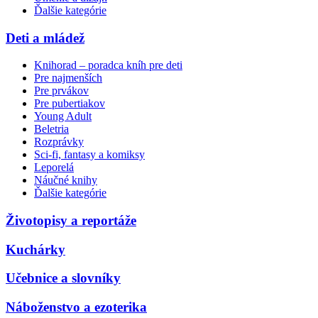
Ďalšie kategórie
Deti a mládež
Knihorad – poradca kníh pre deti
Pre najmenších
Pre prvákov
Pre pubertiakov
Young Adult
Beletria
Rozprávky
Sci-fi, fantasy a komiksy
Leporelá
Náučné knihy
Ďalšie kategórie
Životopisy a reportáže
Kuchárky
Učebnice a slovníky
Náboženstvo a ezoterika