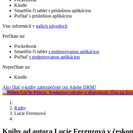
Kindle
Smartfón či tablet s príslušnou aplikáciou
Počítač s príslušnou aplikáciou
Viac informácií v
našich návodoch
Prečítate na:
Pocketbook
Smartfón či tablet
s podporovanou aplikáciou
Počítač
s podporovanou aplikáciou
Neprečítate na:
Kindle
Ako čítať e-knihy zabezpečené cez Adobe DRM?
Knihy
Lucie Ferenzová
Knihy od autora Lucie Ferenzová v česko