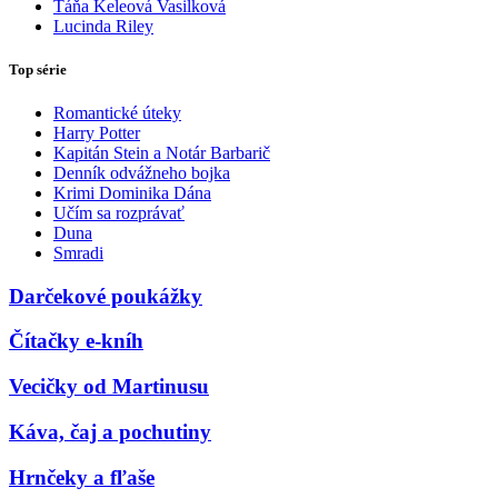
Táňa Keleová Vasilková
Lucinda Riley
Top série
Romantické úteky
Harry Potter
Kapitán Stein a Notár Barbarič
Denník odvážneho bojka
Krimi Dominika Dána
Učím sa rozprávať
Duna
Smradi
Darčekové poukážky
Čítačky e-kníh
Vecičky od Martinusu
Káva, čaj a pochutiny
Hrnčeky a fľaše