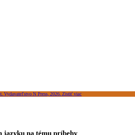
m jazyku na tému príbehy