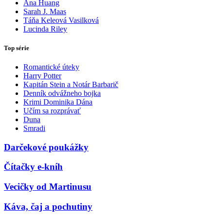
Ana Huang
Sarah J. Maas
Táňa Keleová Vasilková
Lucinda Riley
Top série
Romantické úteky
Harry Potter
Kapitán Stein a Notár Barbarič
Denník odvážneho bojka
Krimi Dominika Dána
Učím sa rozprávať
Duna
Smradi
Darčekové poukážky
Čítačky e-kníh
Vecičky od Martinusu
Káva, čaj a pochutiny