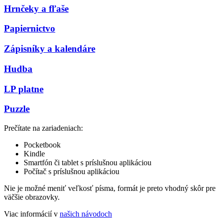
Hrnčeky a fľaše
Papiernictvo
Zápisníky a kalendáre
Hudba
LP platne
Puzzle
Prečítate na zariadeniach:
Pocketbook
Kindle
Smartfón či tablet s príslušnou aplikáciou
Počítač s príslušnou aplikáciou
Nie je možné meniť veľkosť písma, formát je preto vhodný skôr pre
väčšie obrazovky.
Viac informácií v
našich návodoch