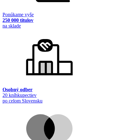
Ponúkame vyše
250 000 titulov
na sklade
Osobný odber
20 kníhkupectiev
po celom Slovensku