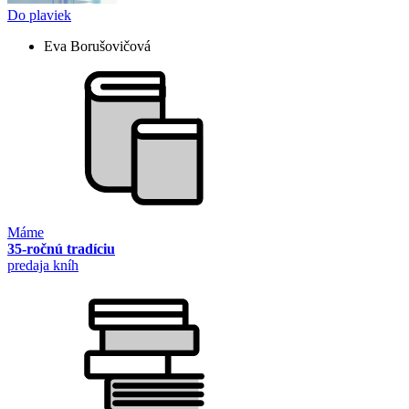
Do plaviek
Eva Borušovičová
Máme
35-ročnú tradíciu
predaja kníh