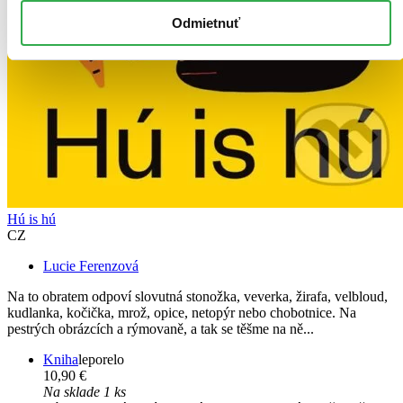
Odmietnuť
Hú is hú
CZ
Lucie Ferenzová
Na to obratem odpoví slovutná stonožka, veverka, žirafa, velbloud,
kudlanka, kočička, mrož, opice, netopýr nebo chobotnice. Na
pestrých obrázcích a rýmovaně, a tak se těšme na ně...
Kniha
leporelo
10,90 €
Na sklade 1 ks