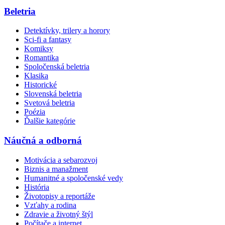
Beletria
Detektívky, trilery a horory
Sci-fi a fantasy
Komiksy
Romantika
Spoločenská beletria
Klasika
Historické
Slovenská beletria
Svetová beletria
Poézia
Ďalšie kategórie
Náučná a odborná
Motivácia a sebarozvoj
Biznis a manažment
Humanitné a spoločenské vedy
História
Životopisy a reportáže
Vzťahy a rodina
Zdravie a životný štýl
Počítače a internet