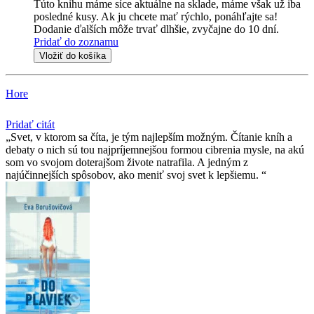
Túto knihu máme síce aktuálne na sklade, máme však už iba
posledné kusy. Ak ju chcete mať rýchlo, ponáhľajte sa!
Dodanie ďalších môže trvať dlhšie, zvyčajne do 10 dní.
Pridať do zoznamu
Vložiť do košíka
Hore
Pridať citát
Svet, v ktorom sa číta, je tým najlepším možným. Čítanie kníh a
debaty o nich sú tou najpríjemnejšou formou cibrenia mysle, na akú
som vo svojom doterajšom živote natrafila. A jedným z
najúčinnejších spôsobov, ako meniť svoj svet k lepšiemu.