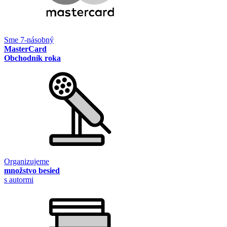
Sme 7-násobný
MasterCard
Obchodník roka
Organizujeme
množstvo besied
s autormi