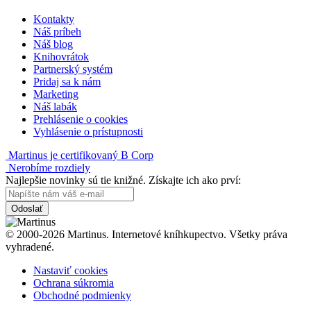
Kontakty
Náš príbeh
Náš blog
Knihovrátok
Partnerský systém
Pridaj sa k nám
Marketing
Náš labák
Prehlásenie o cookies
Vyhlásenie o prístupnosti
Martinus je certifikovaný B Corp
Nerobíme rozdiely
Najlepšie novinky sú tie knižné. Získajte ich ako prví:
Odoslať
© 2000-2026 Martinus. Internetové kníhkupectvo. Všetky práva
vyhradené.
Nastaviť cookies
Ochrana súkromia
Obchodné podmienky