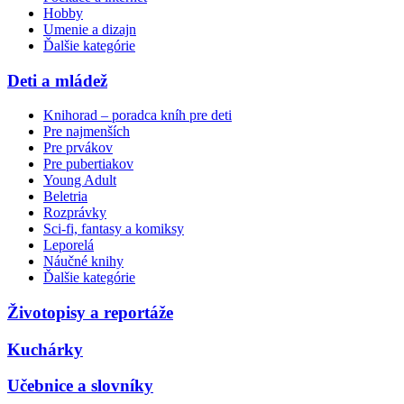
Hobby
Umenie a dizajn
Ďalšie kategórie
Deti a mládež
Knihorad – poradca kníh pre deti
Pre najmenších
Pre prvákov
Pre pubertiakov
Young Adult
Beletria
Rozprávky
Sci-fi, fantasy a komiksy
Leporelá
Náučné knihy
Ďalšie kategórie
Životopisy a reportáže
Kuchárky
Učebnice a slovníky