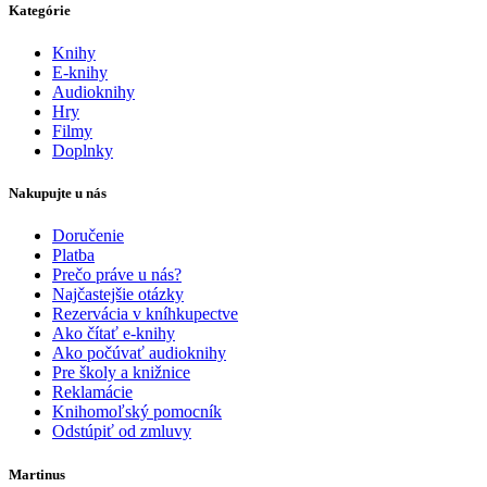
Kategórie
Knihy
E-knihy
Audioknihy
Hry
Filmy
Doplnky
Nakupujte u nás
Doručenie
Platba
Prečo práve u nás?
Najčastejšie otázky
Rezervácia v kníhkupectve
Ako čítať e-knihy
Ako počúvať audioknihy
Pre školy a knižnice
Reklamácie
Knihomoľský pomocník
Odstúpiť od zmluvy
Martinus