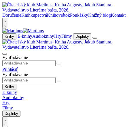
Doručenie
Kníhkupectvá
Knihovrátok
Poukážky
Knižný blog
Kontakt
E-knihy
Audioknihy
Hry
Filmy
Knihy
Doplnky
Vyhľadávanie
Prihlásiť
Vyhľadávanie
Knihy
E-knihy
Audioknihy
Hry
Filmy
Doplnky