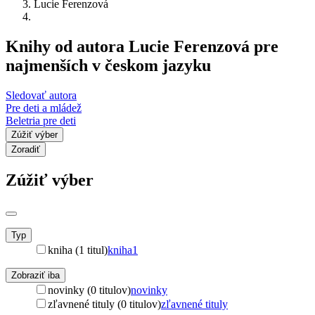
Lucie Ferenzová
Knihy od autora Lucie Ferenzová pre
najmenších v českom jazyku
Sledovať autora
Pre deti a mládež
Beletria pre deti
Zúžiť výber
Zoradiť
Zúžiť výber
Typ
kniha (1 titul)
kniha
1
Zobraziť iba
novinky (0 titulov)
novinky
zľavnené tituly (0 titulov)
zľavnené tituly