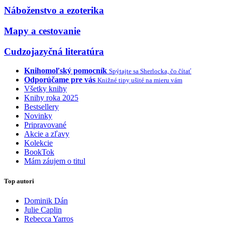
Náboženstvo a ezoterika
Mapy a cestovanie
Cudzojazyčná literatúra
Knihomoľský pomocník
Spýtajte sa Sherlocka, čo čítať
Odporúčame pre vás
Knižné tipy ušité na mieru vám
Všetky knihy
Knihy roka 2025
Bestsellery
Novinky
Pripravované
Akcie a zľavy
Kolekcie
BookTok
Mám záujem o titul
Top autori
Dominik Dán
Julie Caplin
Rebecca Yarros