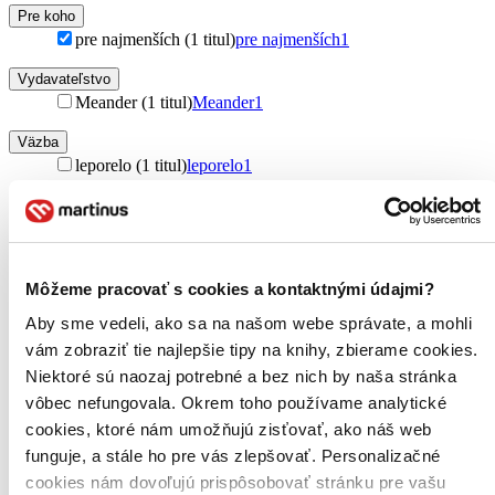
Pre koho
pre najmenších (1 titul)
pre najmenších
1
Vydavateľstvo
Meander (1 titul)
Meander
1
Väzba
leporelo (1 titul)
leporelo
1
Zúžiť výber
Zoradiť
Môžeme pracovať s cookies a kontaktnými údajmi?
Aby sme vedeli, ako sa na našom webe správate, a mohli
vám zobraziť tie najlepšie tipy na knihy, zbierame cookies.
Bestsellery
Niektoré sú naozaj potrebné a bez nich by naša stránka
Top hodnotené
Novinky
vôbec nefungovala. Okrem toho používame analytické
Najdrahšie
cookies, ktoré nám umožňujú zisťovať, ako náš web
Najlacnejšie
funguje, a stále ho pre vás zlepšovať. Personalizačné
Najvyššia zľava
cookies nám dovoľujú prispôsobovať stránku pre vašu