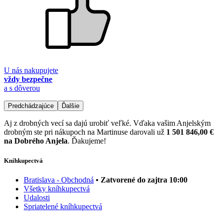
U nás nakupujete
vždy bezpečne
a s dôverou
Predchádzajúce
Ďalšie
Aj z drobných vecí sa dajú urobiť veľké. Vďaka vašim Anjelským
drobným ste pri nákupoch na Martinuse darovali už
1 501 846,00 €
na Dobrého Anjela
. Ďakujeme!
Kníhkupectvá
Bratislava - Obchodná
• Zatvorené do zajtra 10:00
Všetky kníhkupectvá
Udalosti
Spriatelené kníhkupectvá