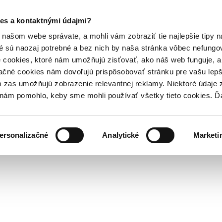
es a kontaktnými údajmi?
našom webe správate, a mohli vám zobraziť tie najlepšie tipy n
é sú naozaj potrebné a bez nich by naša stránka vôbec nefung
 cookies, ktoré nám umožňujú zisťovať, ako náš web funguje, a 
ačné cookies nám dovoľujú prispôsobovať stránku pre vašu lepši
zas umožňujú zobrazenie relevantnej reklamy. Niektoré údaje z
y nám pomohlo, keby sme mohli používať všetky tieto cookies. 
ersonalizačné
Analytické
Marketi