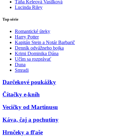
Táňa Keleová Vasilková
Lucinda Riley
Top série
Romantické úteky
Harry Potter
Kapitán Stein a Notár Barbarič
Denník odvážneho bojka
Krimi Dominika Dána
Učím sa rozprávať
Duna
Smradi
Darčekové poukážky
Čítačky e-kníh
Vecičky od Martinusu
Káva, čaj a pochutiny
Hrnčeky a fľaše