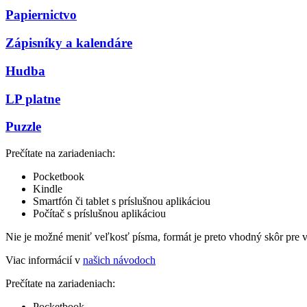
Papiernictvo
Zápisníky a kalendáre
Hudba
LP platne
Puzzle
Prečítate na zariadeniach:
Pocketbook
Kindle
Smartfón či tablet s príslušnou aplikáciou
Počítač s príslušnou aplikáciou
Nie je možné meniť veľkosť písma, formát je preto vhodný skôr pre 
Viac informácií v
našich návodoch
Prečítate na zariadeniach:
Pocketbook