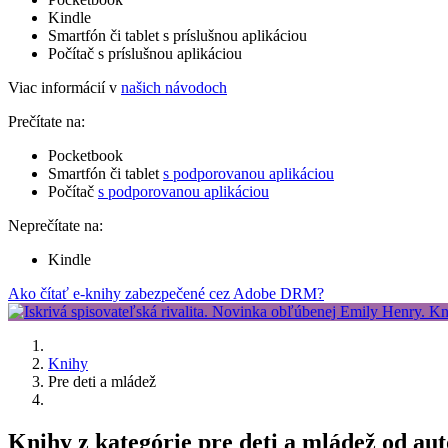
Kindle
Smartfón či tablet s príslušnou aplikáciou
Počítač s príslušnou aplikáciou
Viac informácií v
našich návodoch
Prečítate na:
Pocketbook
Smartfón či tablet
s podporovanou aplikáciou
Počítač
s podporovanou aplikáciou
Neprečítate na:
Kindle
Ako čítať e-knihy zabezpečené cez Adobe DRM?
Knihy
Pre deti a mládež
Knihy z kategórie pre deti a mládež od au