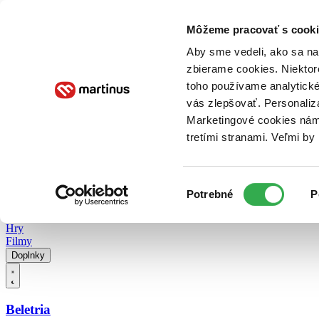
Doručenie
Kníhkupectvá
Knihovrátok
Poukážky
Knižný blog
Kontakt
Môžeme pracovať s cooki
Aby sme vedeli, ako sa na 
zbierame cookies. Niektor
E-knihy
Audioknihy
Hry
Filmy
Knihy
Doplnky
toho používame analytické
vás zlepšovať. Personaliz
Vyhľadávanie
Marketingové cookies nám 
tretími stranami. Veľmi b
Prihlásiť
Vyhľadávanie
Výber
Knihy
Potrebné
P
súhlasu
E-knihy
Audioknihy
Hry
Filmy
Doplnky
Beletria