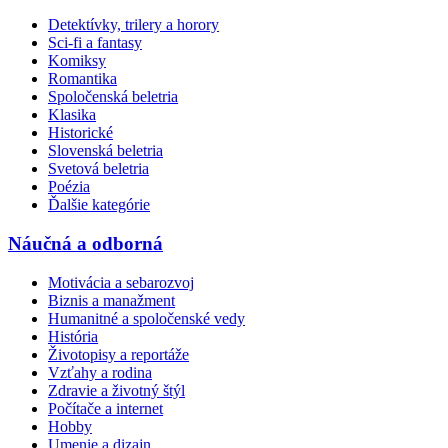
Detektívky, trilery a horory
Sci-fi a fantasy
Komiksy
Romantika
Spoločenská beletria
Klasika
Historické
Slovenská beletria
Svetová beletria
Poézia
Ďalšie kategórie
Náučná a odborná
Motivácia a sebarozvoj
Biznis a manažment
Humanitné a spoločenské vedy
História
Životopisy a reportáže
Vzťahy a rodina
Zdravie a životný štýl
Počítače a internet
Hobby
Umenie a dizajn