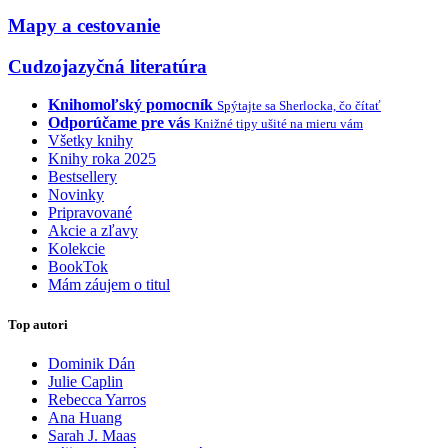
Mapy a cestovanie
Cudzojazyčná literatúra
Knihomoľský pomocník
Spýtajte sa Sherlocka, čo čítať
Odporúčame pre vás
Knižné tipy ušité na mieru vám
Všetky knihy
Knihy roka 2025
Bestsellery
Novinky
Pripravované
Akcie a zľavy
Kolekcie
BookTok
Mám záujem o titul
Top autori
Dominik Dán
Julie Caplin
Rebecca Yarros
Ana Huang
Sarah J. Maas