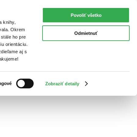
Povoliť všetko
a knihy,
ovala. Okrem
Odmietnuť
stále ho pre
u orientáciu.
dieľame aj s
Ďakujeme!
ngové
Zobraziť detaily