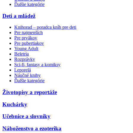
Ďalšie kategórie
Deti a mládež
Knihorad – poradca kníh pre deti
Pre najmenších
Pre prvákov
Pre pubertiakov
Young Adult
Beletria
Rozprávky
Sci-fi, fantasy a komiksy
Leporelá
Náučné knihy
Ďalšie kategórie
Životopisy a reportáže
Kuchárky
Učebnice a slovníky
Náboženstvo a ezoterika