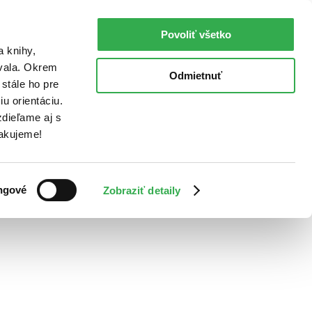
Povoliť všetko
a knihy,
ovala. Okrem
Odmietnuť
stále ho pre
u orientáciu.
dieľame aj s
Ďakujeme!
ngové
Zobraziť detaily