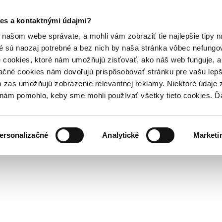
es a kontaktnými údajmi?
našom webe správate, a mohli vám zobraziť tie najlepšie tipy n
é sú naozaj potrebné a bez nich by naša stránka vôbec nefung
 cookies, ktoré nám umožňujú zisťovať, ako náš web funguje, a 
ačné cookies nám dovoľujú prispôsobovať stránku pre vašu lepši
zas umožňujú zobrazenie relevantnej reklamy. Niektoré údaje z
y nám pomohlo, keby sme mohli používať všetky tieto cookies. 
ersonalizačné
Analytické
Marketi