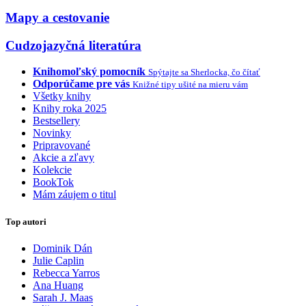
Mapy a cestovanie
Cudzojazyčná literatúra
Knihomoľský pomocník
Spýtajte sa Sherlocka, čo čítať
Odporúčame pre vás
Knižné tipy ušité na mieru vám
Všetky knihy
Knihy roka 2025
Bestsellery
Novinky
Pripravované
Akcie a zľavy
Kolekcie
BookTok
Mám záujem o titul
Top autori
Dominik Dán
Julie Caplin
Rebecca Yarros
Ana Huang
Sarah J. Maas