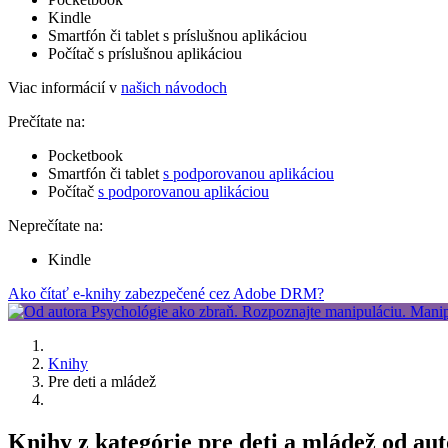
Kindle
Smartfón či tablet s príslušnou aplikáciou
Počítač s príslušnou aplikáciou
Viac informácií v
našich návodoch
Prečítate na:
Pocketbook
Smartfón či tablet
s podporovanou aplikáciou
Počítač
s podporovanou aplikáciou
Neprečítate na:
Kindle
Ako čítať e-knihy zabezpečené cez Adobe DRM?
Knihy
Pre deti a mládež
Knihy z kategórie pre deti a mládež od au