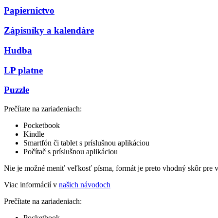
Papiernictvo
Zápisníky a kalendáre
Hudba
LP platne
Puzzle
Prečítate na zariadeniach:
Pocketbook
Kindle
Smartfón či tablet s príslušnou aplikáciou
Počítač s príslušnou aplikáciou
Nie je možné meniť veľkosť písma, formát je preto vhodný skôr pre 
Viac informácií v
našich návodoch
Prečítate na zariadeniach:
Pocketbook