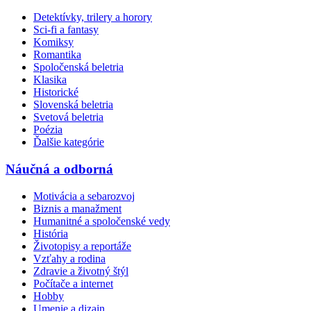
Detektívky, trilery a horory
Sci-fi a fantasy
Komiksy
Romantika
Spoločenská beletria
Klasika
Historické
Slovenská beletria
Svetová beletria
Poézia
Ďalšie kategórie
Náučná a odborná
Motivácia a sebarozvoj
Biznis a manažment
Humanitné a spoločenské vedy
História
Životopisy a reportáže
Vzťahy a rodina
Zdravie a životný štýl
Počítače a internet
Hobby
Umenie a dizajn