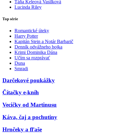
Táňa Keleová Vasilková
Lucinda Riley
Top série
Romantické úteky
Harry Potter
Kapitán Stein a Notár Barbarič
Denník odvážneho bojka
Krimi Dominika Dána
Učím sa rozprávať
Duna
Smradi
Darčekové poukážky
Čítačky e-kníh
Vecičky od Martinusu
Káva, čaj a pochutiny
Hrnčeky a fľaše