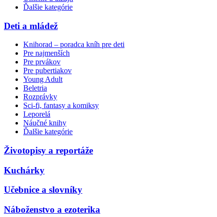
Ďalšie kategórie
Deti a mládež
Knihorad – poradca kníh pre deti
Pre najmenších
Pre prvákov
Pre pubertiakov
Young Adult
Beletria
Rozprávky
Sci-fi, fantasy a komiksy
Leporelá
Náučné knihy
Ďalšie kategórie
Životopisy a reportáže
Kuchárky
Učebnice a slovníky
Náboženstvo a ezoterika