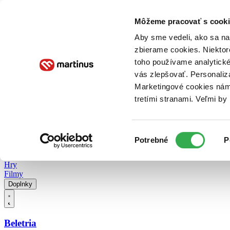
Doručenie
Kníhkupectvá
Knihovrátok
Poukážky
Knižný blog
Kontakt
Môžeme pracovať s cooki
Aby sme vedeli, ako sa na 
zbierame cookies. Niektor
E-knihy
Audioknihy
Hry
Filmy
Knihy
Doplnky
toho používame analytické
vás zlepšovať. Personaliz
Vyhľadávanie
Marketingové cookies nám 
tretími stranami. Veľmi b
Prihlásiť
Vyhľadávanie
Výber
Knihy
Potrebné
P
súhlasu
E-knihy
Audioknihy
Hry
Filmy
Doplnky
Beletria