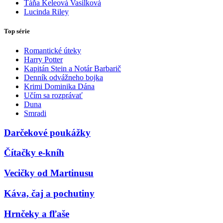
Táňa Keleová Vasilková
Lucinda Riley
Top série
Romantické úteky
Harry Potter
Kapitán Stein a Notár Barbarič
Denník odvážneho bojka
Krimi Dominika Dána
Učím sa rozprávať
Duna
Smradi
Darčekové poukážky
Čítačky e-kníh
Vecičky od Martinusu
Káva, čaj a pochutiny
Hrnčeky a fľaše