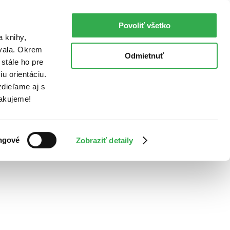
Povoliť všetko
a knihy,
ovala. Okrem
Odmietnuť
stále ho pre
u orientáciu.
dieľame aj s
Ďakujeme!
ngové
Zobraziť detaily