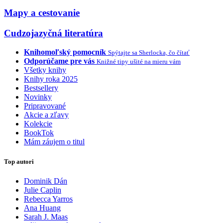
Mapy a cestovanie
Cudzojazyčná literatúra
Knihomoľský pomocník
Spýtajte sa Sherlocka, čo čítať
Odporúčame pre vás
Knižné tipy ušité na mieru vám
Všetky knihy
Knihy roka 2025
Bestsellery
Novinky
Pripravované
Akcie a zľavy
Kolekcie
BookTok
Mám záujem o titul
Top autori
Dominik Dán
Julie Caplin
Rebecca Yarros
Ana Huang
Sarah J. Maas