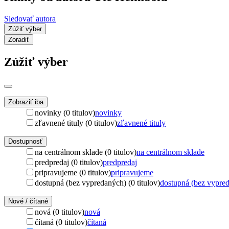
Sledovať autora
Zúžiť výber
Zoradiť
Zúžiť výber
Zobraziť iba
novinky (0 titulov)
novinky
zľavnené tituly (0 titulov)
zľavnené tituly
Dostupnosť
na centrálnom sklade (0 titulov)
na centrálnom sklade
predpredaj (0 titulov)
predpredaj
pripravujeme (0 titulov)
pripravujeme
dostupná (bez vypredaných) (0 titulov)
dostupná (bez vypre
Nové / čítané
nová (0 titulov)
nová
čítaná (0 titulov)
čítaná