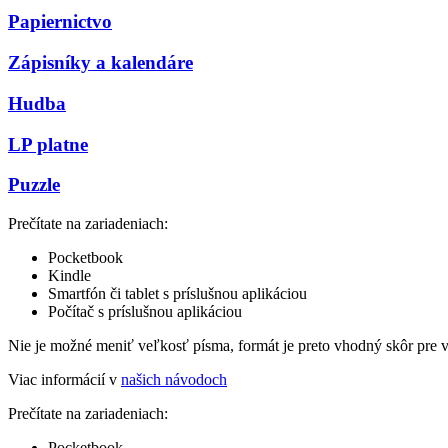
Papiernictvo
Zápisníky a kalendáre
Hudba
LP platne
Puzzle
Prečítate na zariadeniach:
Pocketbook
Kindle
Smartfón či tablet s príslušnou aplikáciou
Počítač s príslušnou aplikáciou
Nie je možné meniť veľkosť písma, formát je preto vhodný skôr pre 
Viac informácií v
našich návodoch
Prečítate na zariadeniach:
Pocketbook