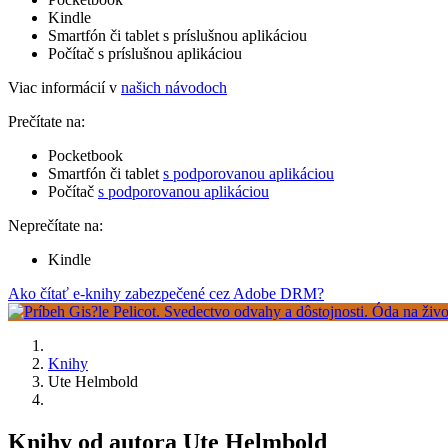
Kindle
Smartfón či tablet s príslušnou aplikáciou
Počítač s príslušnou aplikáciou
Viac informácií v
našich návodoch
Prečítate na:
Pocketbook
Smartfón či tablet
s podporovanou aplikáciou
Počítač
s podporovanou aplikáciou
Neprečítate na:
Kindle
Ako čítať e-knihy zabezpečené cez Adobe DRM?
Knihy
Ute Helmbold
Knihy od autora Ute Helmbold