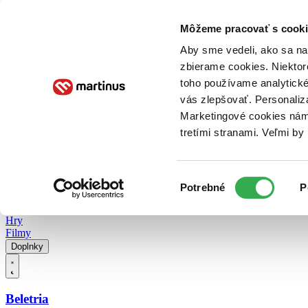
Doručenie
Kníhkupectvá
Knihovrátok
Poukážky
Knižný blog
Kontakt
Môžeme pracovať s cooki
Aby sme vedeli, ako sa na 
zbierame cookies. Niektor
E-knihy
Audioknihy
Hry
Filmy
Knihy
Doplnky
toho používame analytické
vás zlepšovať. Personaliz
Vyhľadávanie
Marketingové cookies nám 
tretími stranami. Veľmi b
Prihlásiť
Vyhľadávanie
Výber
Knihy
Potrebné
P
súhlasu
E-knihy
Audioknihy
Hry
Filmy
Doplnky
Beletria