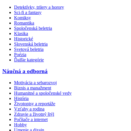
Detektívky, trilery a horory
Sci-fi a fantasy
Komiksy
Romantika
Spoločenská beletria
Klasika
Historické
Slovenská beletria
Svetová beletria
Poézia
Ďalšie kategórie
Náučná a odborná
Motivácia a sebarozvoj
Biznis a manažment
Humanitné a spoločenské vedy
História
Životopisy a reportáže
Vzťahy a rodina
Zdravie a životný štýl
Počítače a internet
Hobby
Umenie a dizajn