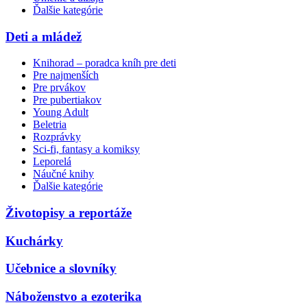
Ďalšie kategórie
Deti a mládež
Knihorad – poradca kníh pre deti
Pre najmenších
Pre prvákov
Pre pubertiakov
Young Adult
Beletria
Rozprávky
Sci-fi, fantasy a komiksy
Leporelá
Náučné knihy
Ďalšie kategórie
Životopisy a reportáže
Kuchárky
Učebnice a slovníky
Náboženstvo a ezoterika