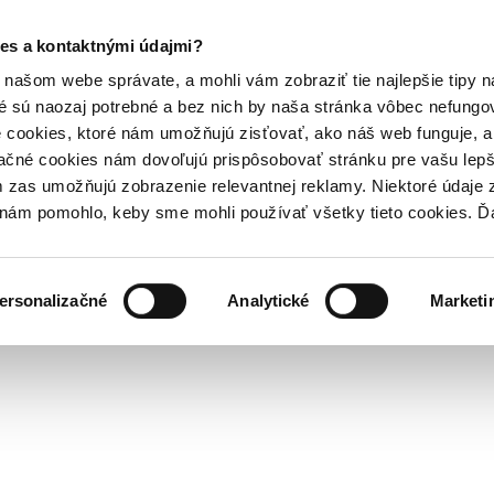
es a kontaktnými údajmi?
našom webe správate, a mohli vám zobraziť tie najlepšie tipy n
é sú naozaj potrebné a bez nich by naša stránka vôbec nefung
 cookies, ktoré nám umožňujú zisťovať, ako náš web funguje, a 
ačné cookies nám dovoľujú prispôsobovať stránku pre vašu lepši
zas umožňujú zobrazenie relevantnej reklamy. Niektoré údaje z
y nám pomohlo, keby sme mohli používať všetky tieto cookies. 
ersonalizačné
Analytické
Marketi