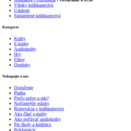
Všetky kníhkupectvá
Udalosti
Spriatelené kníhkupectvá
Kategórie
Knihy
E-knihy
Audioknihy
Hry
Filmy
Doplnky
Nakupujte u nás
Doručenie
Platba
Prečo práve u nás?
Najčastejšie otázky
Rezervácia v kníhkupectve
Ako čítať e-knihy
Ako počúvať audioknihy
Pre školy a knižnice
Reklamácie