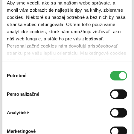
Aby sme vedeli, ako sa na našom webe správate, a
vypredaných)
mohli vám zobraziť tie najlepšie tipy na knihy, zbierame
Nové / čítané
cookies. Niektoré sú naozaj potrebné a bez nich by naša
nová (0 titulov)
nová
stránka vôbec nefungovala. Okrem toho používame
čítaná (0 titulov)
čítaná
analytické cookies, ktoré nám umožňujú zisťovať, ako
čítaná - výborný stav (0 titulov)
čítaná - výborný stav
náš web funguje, a stále ho pre vás zlepšovať.
čítaná - mierne opotrebovaná (0 titulov)
čítaná - mierne
opotrebovaná
Personalizačné cookies nám dovoľujú prispôsobovať
čítané verzie vypredaných kníh (0 titulov)
čítané verzie
stránku pre vašu lepšiu orientáciu. Marketingové cookies
vypredaných kníh
nám zas umožňujú zobrazenie relevantnej reklamy.
Niektoré údaje zdieľame aj s tretími stranami. Veľmi by
Zúžiť výber
Výber
nám pomohlo, keby sme mohli používať všetky tieto
Potrebné
súhlasu
Zoradiť
cookies. Ďakujeme!
Personalizačné
Bestsellery
Analytické
Top hodnotené
Novinky
Najdrahšie
Najlacnejšie
Marketingové