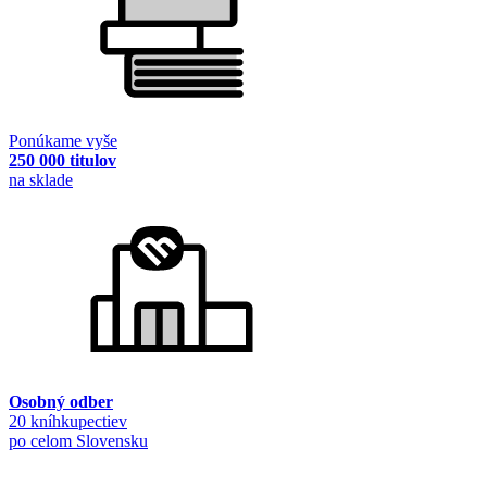
Ponúkame vyše
250 000 titulov
na sklade
Osobný odber
20 kníhkupectiev
po celom Slovensku