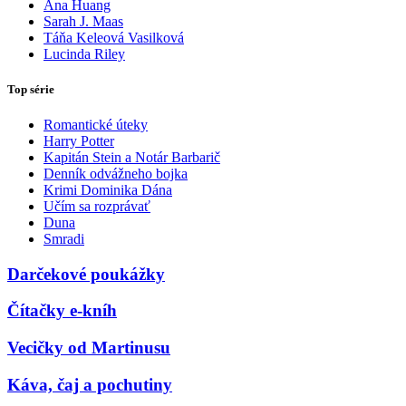
Ana Huang
Sarah J. Maas
Táňa Keleová Vasilková
Lucinda Riley
Top série
Romantické úteky
Harry Potter
Kapitán Stein a Notár Barbarič
Denník odvážneho bojka
Krimi Dominika Dána
Učím sa rozprávať
Duna
Smradi
Darčekové poukážky
Čítačky e-kníh
Vecičky od Martinusu
Káva, čaj a pochutiny