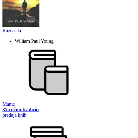
Rázcestia
William Paul Young
Máme
35-ročnú tradíciu
predaja kníh