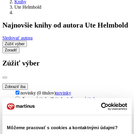
Knihy
Ute Helmbold
Najnovšie knihy od autora Ute Helmbold
Sledovať autora
Zúžiť výber
Zoradiť
Zúžiť výber
Zobraziť iba
novinky (0 titulov)
novinky
zľavnené tituly (0 titulov)
zľavnené tituly
Dostupnosť
na centrálnom sklade (0 titulov)
na centrálnom sklade
predpredaj (0 titulov)
predpredaj
Môžeme pracovať s cookies a kontaktnými údajmi?
pripravujeme (0 titulov)
pripravujeme
dostupná (bez vypredaných) (0 titulov)
dostupná (bez