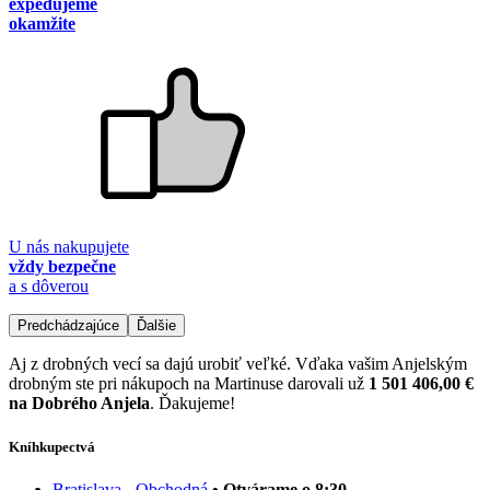
expedujeme
okamžite
U nás nakupujete
vždy bezpečne
a s dôverou
Predchádzajúce
Ďalšie
Aj z drobných vecí sa dajú urobiť veľké. Vďaka vašim Anjelským
drobným ste pri nákupoch na Martinuse darovali už
1 501 406,00 €
na Dobrého Anjela
. Ďakujeme!
Kníhkupectvá
Bratislava - Obchodná
• Otvárame o 8:30