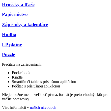
Hrnčeky a fľaše
Papiernictvo
Zápisníky a kalendáre
Hudba
LP platne
Puzzle
Prečítate na zariadeniach:
Pocketbook
Kindle
Smartfón či tablet s príslušnou aplikáciou
Počítač s príslušnou aplikáciou
Nie je možné meniť veľkosť písma, formát je preto vhodný skôr pre
väčšie obrazovky.
Viac informácií v
našich návodoch