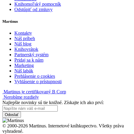
Knihomoľský pomocník
Odstúpiť od zmluvy
Martinus
Kontakty
Náš príbeh
Náš blog
Knihovrátok
Partnerský systém
Pridaj sa k nám
Marketing
Náš labák
Prehlásenie o cookies
Vyhlásenie o prístupnosti
Martinus je certifikovaný B Corp
Nerobíme rozdiely
Najlepšie novinky sú tie knižné. Získajte ich ako prví:
Odoslať
© 2000-2026 Martinus. Internetové kníhkupectvo. Všetky práva
vyhradené.