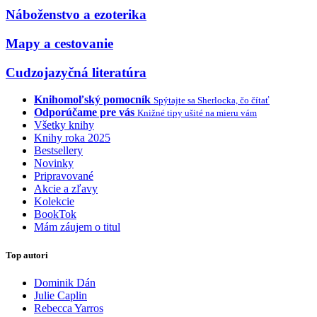
Náboženstvo a ezoterika
Mapy a cestovanie
Cudzojazyčná literatúra
Knihomoľský pomocník
Spýtajte sa Sherlocka, čo čítať
Odporúčame pre vás
Knižné tipy ušité na mieru vám
Všetky knihy
Knihy roka 2025
Bestsellery
Novinky
Pripravované
Akcie a zľavy
Kolekcie
BookTok
Mám záujem o titul
Top autori
Dominik Dán
Julie Caplin
Rebecca Yarros