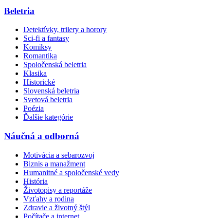
Beletria
Detektívky, trilery a horory
Sci-fi a fantasy
Komiksy
Romantika
Spoločenská beletria
Klasika
Historické
Slovenská beletria
Svetová beletria
Poézia
Ďalšie kategórie
Náučná a odborná
Motivácia a sebarozvoj
Biznis a manažment
Humanitné a spoločenské vedy
História
Životopisy a reportáže
Vzťahy a rodina
Zdravie a životný štýl
Počítače a internet