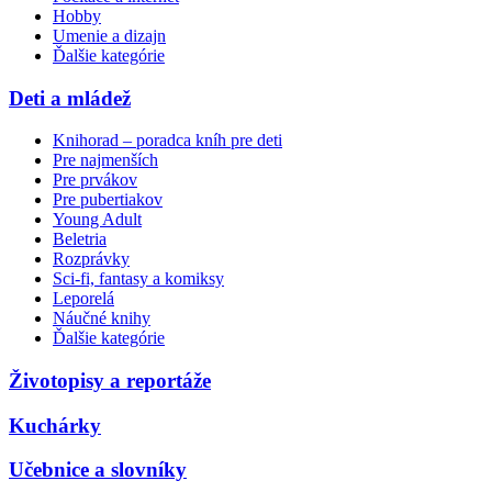
Hobby
Umenie a dizajn
Ďalšie kategórie
Deti a mládež
Knihorad – poradca kníh pre deti
Pre najmenších
Pre prvákov
Pre pubertiakov
Young Adult
Beletria
Rozprávky
Sci-fi, fantasy a komiksy
Leporelá
Náučné knihy
Ďalšie kategórie
Životopisy a reportáže
Kuchárky
Učebnice a slovníky