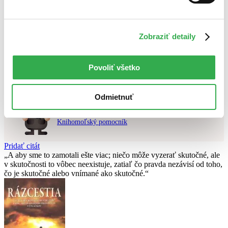
Najvyššia zľava
Použité filtre
Zobraziť detaily
Zrušiť filtre
najnovšie
Nebol nájdený
žiadny titul
vyhovujúci zadaným podmienkam.
Skúste prosím zmeniť vyhľadávaný výraz.
Povoliť všetko
Odmietnuť
Chcete poradiť knihu?
Náš pomocník Sherlock vám ju s radosťou vypátra!
Knihomoľský pomocník
Pridať citát
A aby sme to zamotali ešte viac; niečo môže vyzerať skutočné, ale
v skutočnosti to vôbec neexistuje, zatiaľ čo pravda nezávisí od toho,
čo je skutočné alebo vnímané ako skutočné.