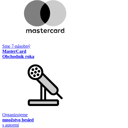
Sme 7-násobný
MasterCard
Obchodník roka
Organizujeme
množstvo besied
s autormi