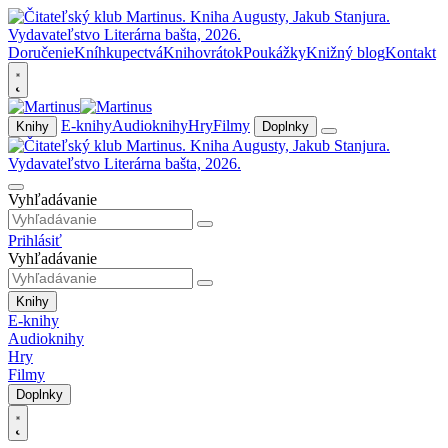
Doručenie
Kníhkupectvá
Knihovrátok
Poukážky
Knižný blog
Kontakt
E-knihy
Audioknihy
Hry
Filmy
Knihy
Doplnky
Vyhľadávanie
Prihlásiť
Vyhľadávanie
Knihy
E-knihy
Audioknihy
Hry
Filmy
Doplnky