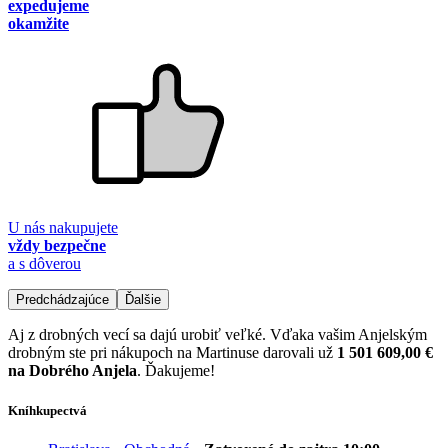
expedujeme
okamžite
U nás nakupujete
vždy bezpečne
a s dôverou
Predchádzajúce
Ďalšie
Aj z drobných vecí sa dajú urobiť veľké. Vďaka vašim Anjelským
drobným ste pri nákupoch na Martinuse darovali už
1 501 609,00 €
na Dobrého Anjela
. Ďakujeme!
Kníhkupectvá