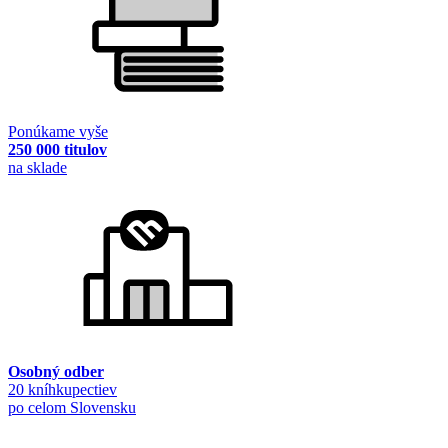
Ponúkame vyše
250 000 titulov
na sklade
Osobný odber
20 kníhkupectiev
po celom Slovensku