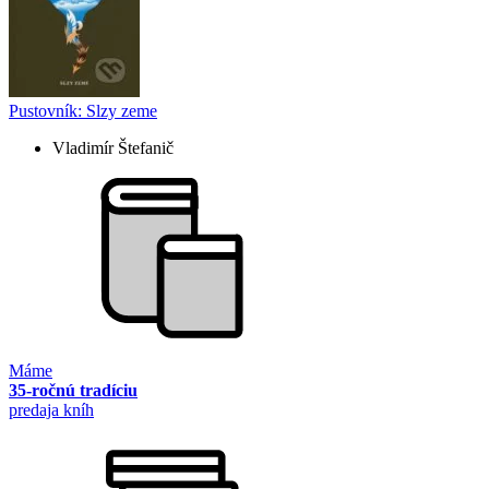
Pustovník: Slzy zeme
Vladimír Štefanič
Máme
35-ročnú tradíciu
predaja kníh