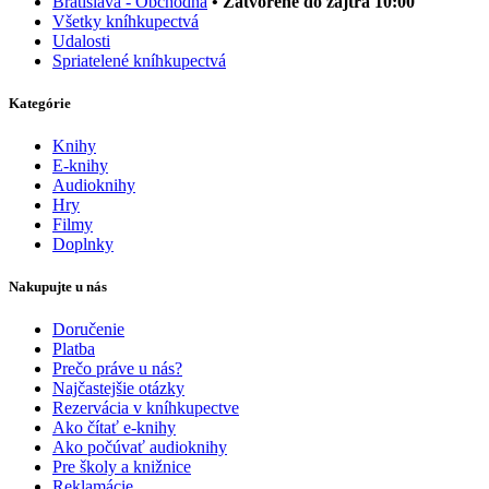
Bratislava - Obchodná
• Zatvorené do zajtra 10:00
Všetky kníhkupectvá
Udalosti
Spriatelené kníhkupectvá
Kategórie
Knihy
E-knihy
Audioknihy
Hry
Filmy
Doplnky
Nakupujte u nás
Doručenie
Platba
Prečo práve u nás?
Najčastejšie otázky
Rezervácia v kníhkupectve
Ako čítať e-knihy
Ako počúvať audioknihy
Pre školy a knižnice
Reklamácie