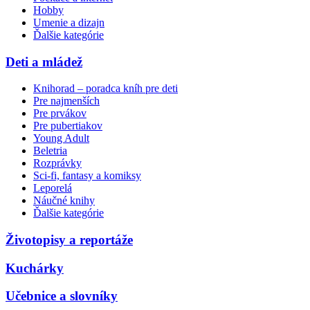
Hobby
Umenie a dizajn
Ďalšie kategórie
Deti a mládež
Knihorad – poradca kníh pre deti
Pre najmenších
Pre prvákov
Pre pubertiakov
Young Adult
Beletria
Rozprávky
Sci-fi, fantasy a komiksy
Leporelá
Náučné knihy
Ďalšie kategórie
Životopisy a reportáže
Kuchárky
Učebnice a slovníky