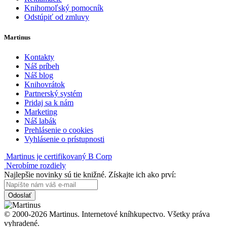
Knihomoľský pomocník
Odstúpiť od zmluvy
Martinus
Kontakty
Náš príbeh
Náš blog
Knihovrátok
Partnerský systém
Pridaj sa k nám
Marketing
Náš labák
Prehlásenie o cookies
Vyhlásenie o prístupnosti
Martinus je certifikovaný B Corp
Nerobíme rozdiely
Najlepšie novinky sú tie knižné. Získajte ich ako prví:
Odoslať
© 2000-2026 Martinus. Internetové kníhkupectvo. Všetky práva
vyhradené.