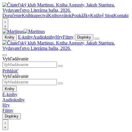
Doručenie
Kníhkupectvá
Knihovrátok
Poukážky
Knižný blog
Kontakt
E-knihy
Audioknihy
Hry
Filmy
Knihy
Doplnky
Vyhľadávanie
Prihlásiť
Vyhľadávanie
Knihy
E-knihy
Audioknihy
Hry
Filmy
Doplnky