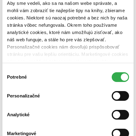
pripravujeme (0 titulov)
pripravujeme
Aby sme vedeli, ako sa na našom webe správate, a
dostupná (bez vypredaných) (0 titulov)
dostupná (bez
mohli vám zobraziť tie najlepšie tipy na knihy, zbierame
vypredaných)
cookies. Niektoré sú naozaj potrebné a bez nich by naša
Nové / čítané
stránka vôbec nefungovala. Okrem toho používame
nová (0 titulov)
nová
analytické cookies, ktoré nám umožňujú zisťovať, ako
čítaná (0 titulov)
čítaná
náš web funguje, a stále ho pre vás zlepšovať.
čítaná - výborný stav (0 titulov)
čítaná - výborný stav
Personalizačné cookies nám dovoľujú prispôsobovať
čítaná - mierne opotrebovaná (0 titulov)
čítaná - mierne
stránku pre vašu lepšiu orientáciu. Marketingové cookies
opotrebovaná
čítané verzie vypredaných kníh (0 titulov)
čítané verzie
nám zas umožňujú zobrazenie relevantnej reklamy.
vypredaných kníh
Niektoré údaje zdieľame aj s tretími stranami. Veľmi by
Výber
nám pomohlo, keby sme mohli používať všetky tieto
Potrebné
Zúžiť výber
súhlasu
cookies. Ďakujeme!
Zoradiť
Personalizačné
Analytické
Bestsellery
Top hodnotené
Novinky
Marketingové
Najdrahšie