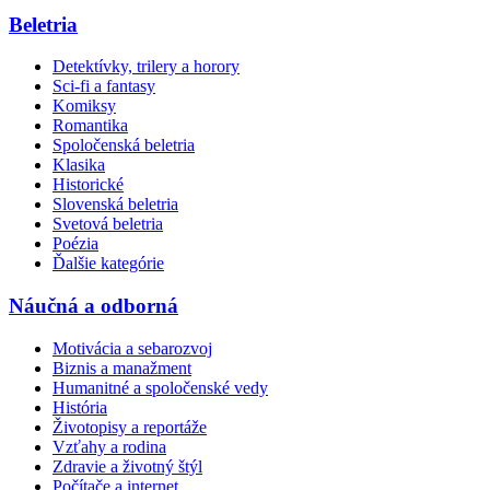
Beletria
Detektívky, trilery a horory
Sci-fi a fantasy
Komiksy
Romantika
Spoločenská beletria
Klasika
Historické
Slovenská beletria
Svetová beletria
Poézia
Ďalšie kategórie
Náučná a odborná
Motivácia a sebarozvoj
Biznis a manažment
Humanitné a spoločenské vedy
História
Životopisy a reportáže
Vzťahy a rodina
Zdravie a životný štýl
Počítače a internet