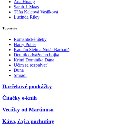
Ana Huang
Sarah J. Maas
Táňa Keleová Vasilková
Lucinda Riley
Top série
Romantické úteky
Harry Potter
Kapitán Stein a Notár Barbarič
Denník odvážneho bojka
Krimi Dominika Dána
Učím sa rozprávať
Duna
Smradi
Darčekové poukážky
Čítačky e-kníh
Vecičky od Martinusu
Káva, čaj a pochutiny