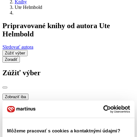
Knihy
Ute Helmbold
Pripravované knihy od autora Ute
Helmbold
Sledovať autora
Zúžiť výber
Zoradiť
Zúžiť výber
Zobraziť iba
novinky (0 titulov)
novinky
zľavnené tituly (0 titulov)
zľavnené tituly
Dostupnosť
na centrálnom sklade (0 titulov)
na centrálnom sklade
Môžeme pracovať s cookies a kontaktnými údajmi?
predpredaj (0 titulov)
predpredaj