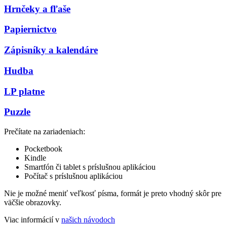
Hrnčeky a fľaše
Papiernictvo
Zápisníky a kalendáre
Hudba
LP platne
Puzzle
Prečítate na zariadeniach:
Pocketbook
Kindle
Smartfón či tablet s príslušnou aplikáciou
Počítač s príslušnou aplikáciou
Nie je možné meniť veľkosť písma, formát je preto vhodný skôr pre
väčšie obrazovky.
Viac informácií v
našich návodoch