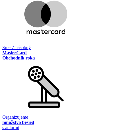
Sme 7-násobný
MasterCard
Obchodník roka
Organizujeme
množstvo besied
s autormi