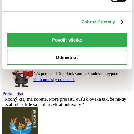
Najlacnejšie
Najvyššia zľava
Zobraziť detaily
Použité filtre
Zrušiť filtre
pripravované
Povoliť všetko
Nebol nájdený
žiadny titul
vyhovujúci zadaným podmienkam.
Skúste prosím zmeniť vyhľadávaný výraz.
Odmietnuť
Chcete poradiť knihu?
Náš pomocník Sherlock vám ju s radosťou vypátra!
Knihomoľský pomocník
Pridať citát
Rodný kraj má korene, ktoré prerastú dušu človeka tak, že nikdy
nezabudne, kde sa cítil prvýkrát milovaný.