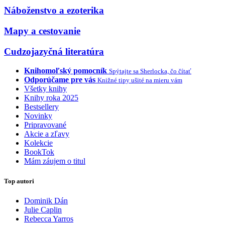
Náboženstvo a ezoterika
Mapy a cestovanie
Cudzojazyčná literatúra
Knihomoľský pomocník
Spýtajte sa Sherlocka, čo čítať
Odporúčame pre vás
Knižné tipy ušité na mieru vám
Všetky knihy
Knihy roka 2025
Bestsellery
Novinky
Pripravované
Akcie a zľavy
Kolekcie
BookTok
Mám záujem o titul
Top autori
Dominik Dán
Julie Caplin
Rebecca Yarros