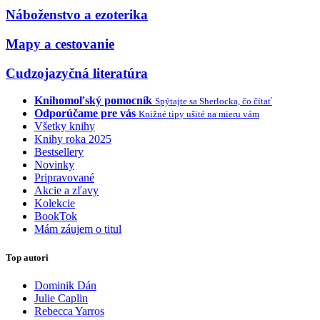
Náboženstvo a ezoterika
Mapy a cestovanie
Cudzojazyčná literatúra
Knihomoľský pomocník
Spýtajte sa Sherlocka, čo čítať
Odporúčame pre vás
Knižné tipy ušité na mieru vám
Všetky knihy
Knihy roka 2025
Bestsellery
Novinky
Pripravované
Akcie a zľavy
Kolekcie
BookTok
Mám záujem o titul
Top autori
Dominik Dán
Julie Caplin
Rebecca Yarros