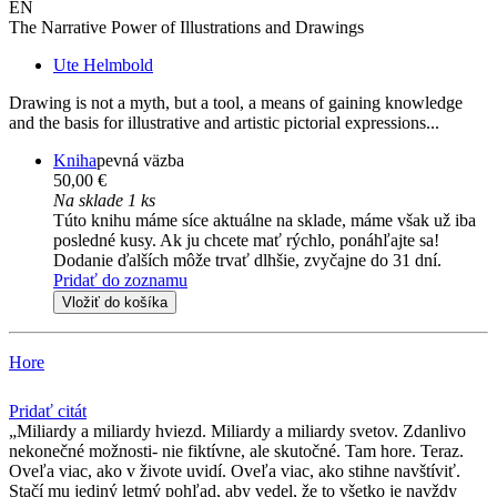
EN
The Narrative Power of Illustrations and Drawings
Ute Helmbold
Drawing is not a myth, but a tool, a means of gaining knowledge
and the basis for illustrative and artistic pictorial expressions...
Kniha
pevná väzba
50,00 €
Na sklade 1 ks
Túto knihu máme síce aktuálne na sklade, máme však už iba
posledné kusy. Ak ju chcete mať rýchlo, ponáhľajte sa!
Dodanie ďalších môže trvať dlhšie, zvyčajne do 31 dní.
Pridať do zoznamu
Vložiť do košíka
Hore
Pridať citát
Miliardy a miliardy hviezd. Miliardy a miliardy svetov. Zdanlivo
nekonečné možnosti- nie fiktívne, ale skutočné. Tam hore. Teraz.
Oveľa viac, ako v živote uvidí. Oveľa viac, ako stihne navštíviť.
Stačí mu jediný letmý pohľad, aby vedel, že to všetko je navždy