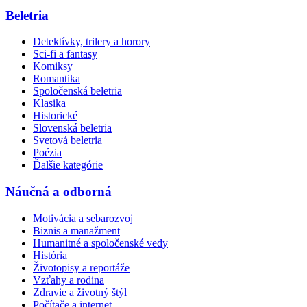
Beletria
Detektívky, trilery a horory
Sci-fi a fantasy
Komiksy
Romantika
Spoločenská beletria
Klasika
Historické
Slovenská beletria
Svetová beletria
Poézia
Ďalšie kategórie
Náučná a odborná
Motivácia a sebarozvoj
Biznis a manažment
Humanitné a spoločenské vedy
História
Životopisy a reportáže
Vzťahy a rodina
Zdravie a životný štýl
Počítače a internet