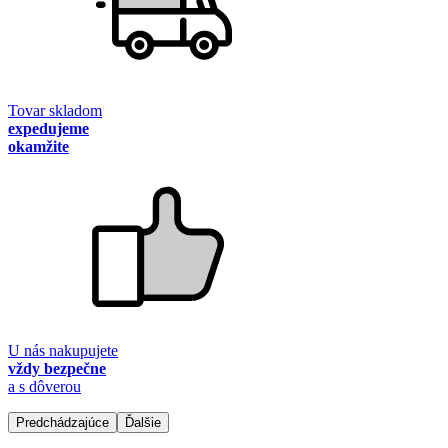
Tovar skladom
expedujeme
okamžite
U nás nakupujete
vždy bezpečne
a s dôverou
Predchádzajúce
Ďalšie