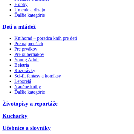
Hobby
Umenie a dizajn
Ďalšie kategórie
Deti a mládež
Knihorad – poradca kníh pre deti
Pre najmenších
Pre prvákov
Pre pubertiakov
Young Adult
Beletria
Rozprávky
Sci-fi, fantasy a komiksy
Leporelá
Náučné knihy
Ďalšie kategórie
Životopisy a reportáže
Kuchárky
Učebnice a slovníky