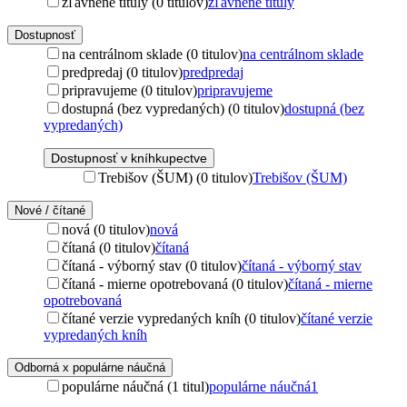
zľavnené tituly (0 titulov)
zľavnené tituly
Dostupnosť
na centrálnom sklade (0 titulov)
na centrálnom sklade
predpredaj (0 titulov)
predpredaj
pripravujeme (0 titulov)
pripravujeme
dostupná (bez vypredaných) (0 titulov)
dostupná (bez
vypredaných)
Dostupnosť v kníhkupectve
Trebišov (ŠUM) (0 titulov)
Trebišov (ŠUM)
Nové / čítané
nová (0 titulov)
nová
čítaná (0 titulov)
čítaná
čítaná - výborný stav (0 titulov)
čítaná - výborný stav
čítaná - mierne opotrebovaná (0 titulov)
čítaná - mierne
opotrebovaná
čítané verzie vypredaných kníh (0 titulov)
čítané verzie
vypredaných kníh
Odborná x populárne náučná
populárne náučná (1 titul)
populárne náučná
1