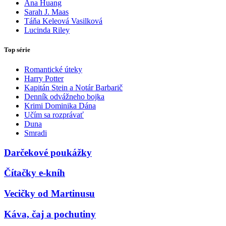
Ana Huang
Sarah J. Maas
Táňa Keleová Vasilková
Lucinda Riley
Top série
Romantické úteky
Harry Potter
Kapitán Stein a Notár Barbarič
Denník odvážneho bojka
Krimi Dominika Dána
Učím sa rozprávať
Duna
Smradi
Darčekové poukážky
Čítačky e-kníh
Vecičky od Martinusu
Káva, čaj a pochutiny