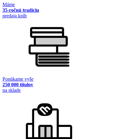
Máme
35-ročnú tradíciu
predaja kníh
Ponúkame vyše
250 000 titulov
na sklade