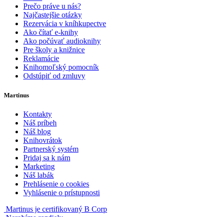
Prečo práve u nás?
Najčastejšie otázky
Rezervácia v kníhkupectve
Ako čítať e-knihy
Ako počúvať audioknihy
Pre školy a knižnice
Reklamácie
Knihomoľský pomocník
Odstúpiť od zmluvy
Martinus
Kontakty
Náš príbeh
Náš blog
Knihovrátok
Partnerský systém
Pridaj sa k nám
Marketing
Náš labák
Prehlásenie o cookies
Vyhlásenie o prístupnosti
Martinus je certifikovaný B Corp