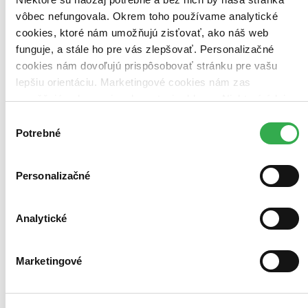
vôbec nefungovala. Okrem toho používame analytické
Bestsellery
Top hodnotené
cookies, ktoré nám umožňujú zisťovať, ako náš web
Novinky
funguje, a stále ho pre vás zlepšovať. Personalizačné
Najdrahšie
cookies nám dovoľujú prispôsobovať stránku pre vašu
Najlacnejšie
Najvyššia zľava
lepšiu orientáciu. Marketingové cookies nám zas
umožňujú zobrazenie relevantnej reklamy. Niektoré údaje
zdieľame aj s tretími stranami. Veľmi by nám pomohlo,
Použité filtre
Výber
Zrušiť filtre
keby sme mohli používať všetky tieto cookies. Ďakujeme!
Potrebné
súhlasu
Autor Ute Helmbold
Personalizačné
Analytické
Marketingové