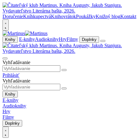
Doručenie
Kníhkupectvá
Knihovrátok
Poukážky
Knižný blog
Kontakt
E-knihy
Audioknihy
Hry
Filmy
Knihy
Doplnky
Vyhľadávanie
Prihlásiť
Vyhľadávanie
Knihy
E-knihy
Audioknihy
Hry
Filmy
Doplnky