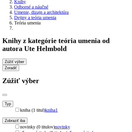
Knihy
Odborné a náučné
Umenie, dizajn a architektúra
Dejiny a teória umenia
Teória umenia
Knihy z kategórie teória umenia od
autora Ute Helmbold
Zúžiť výber
Zoradiť
Zúžiť výber
Typ
kniha (1 titul)
kniha
1
Zobraziť iba
novinky (0 titulov)
novinky