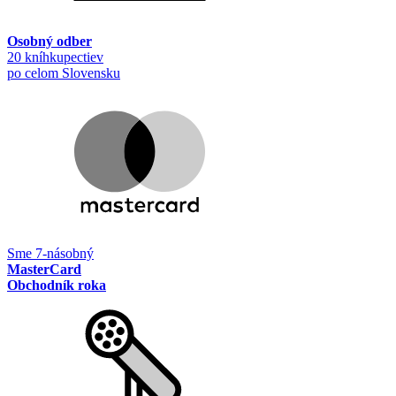
Osobný odber
20 kníhkupectiev
po celom Slovensku
Sme 7-násobný
MasterCard
Obchodník roka