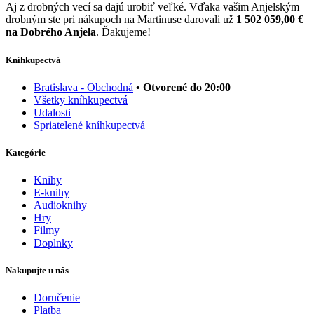
Aj z drobných vecí sa dajú urobiť veľké. Vďaka vašim Anjelským
drobným ste pri nákupoch na Martinuse darovali už
1 502 059,00 €
na Dobrého Anjela
. Ďakujeme!
Kníhkupectvá
Bratislava - Obchodná
• Otvorené do 20:00
Všetky kníhkupectvá
Udalosti
Spriatelené kníhkupectvá
Kategórie
Knihy
E-knihy
Audioknihy
Hry
Filmy
Doplnky
Nakupujte u nás
Doručenie
Platba