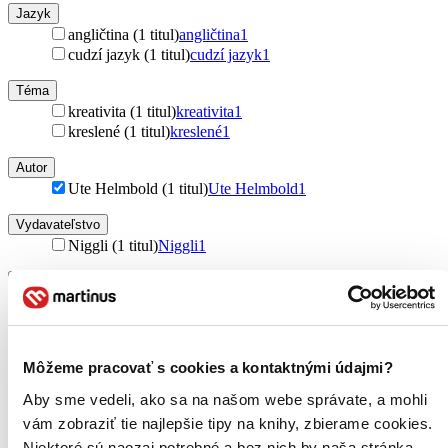
Jazyk
angličtina (1 titul)
angličtina
1
cudzí jazyk (1 titul)
cudzí jazyk
1
Téma
kreativita (1 titul)
kreativita
1
kreslené (1 titul)
kreslené
1
Autor
Ute Helmbold (1 titul)
Ute Helmbold
1
Vydavateľstvo
Niggli (1 titul)
Niggli
1
Väzba
pevná väzba (1 titul)
pevná väzba
1
Zúžiť výber
Môžeme pracovať s cookies a kontaktnými údajmi?
Zoradiť
Aby sme vedeli, ako sa na našom webe správate, a mohli
vám zobraziť tie najlepšie tipy na knihy, zbierame cookies.
Niektoré sú naozaj potrebné a bez nich by naša stránka