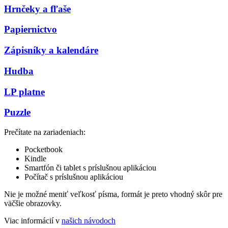
Hrnčeky a fľaše
Papiernictvo
Zápisníky a kalendáre
Hudba
LP platne
Puzzle
Prečítate na zariadeniach:
Pocketbook
Kindle
Smartfón či tablet s príslušnou aplikáciou
Počítač s príslušnou aplikáciou
Nie je možné meniť veľkosť písma, formát je preto vhodný skôr pre
väčšie obrazovky.
Viac informácií v
našich návodoch