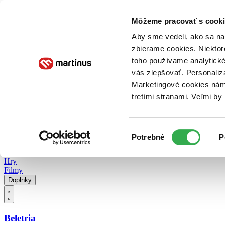
Doručenie
Kníhkupectvá
Knihovrátok
Poukážky
Knižný blog
Kontakt
Môžeme pracovať s cooki
Aby sme vedeli, ako sa na 
zbierame cookies. Niektor
E-knihy
Audioknihy
Hry
Filmy
Knihy
Doplnky
toho používame analytické
vás zlepšovať. Personaliz
Vyhľadávanie
Marketingové cookies nám 
tretími stranami. Veľmi b
Prihlásiť
Vyhľadávanie
Výber
Knihy
Potrebné
P
súhlasu
E-knihy
Audioknihy
Hry
Filmy
Doplnky
Beletria