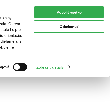
Povoliť všetko
a knihy,
ovala. Okrem
Odmietnuť
stále ho pre
u orientáciu.
dieľame aj s
Ďakujeme!
ngové
Zobraziť detaily