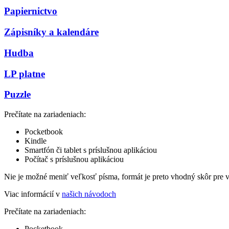
Papiernictvo
Zápisníky a kalendáre
Hudba
LP platne
Puzzle
Prečítate na zariadeniach:
Pocketbook
Kindle
Smartfón či tablet s príslušnou aplikáciou
Počítač s príslušnou aplikáciou
Nie je možné meniť veľkosť písma, formát je preto vhodný skôr pre 
Viac informácií v
našich návodoch
Prečítate na zariadeniach:
Pocketbook