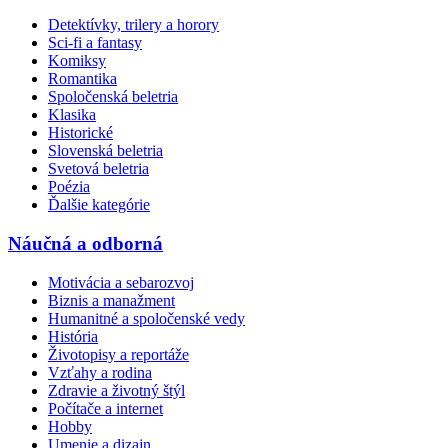
Detektívky, trilery a horory
Sci-fi a fantasy
Komiksy
Romantika
Spoločenská beletria
Klasika
Historické
Slovenská beletria
Svetová beletria
Poézia
Ďalšie kategórie
Náučná a odborná
Motivácia a sebarozvoj
Biznis a manažment
Humanitné a spoločenské vedy
História
Životopisy a reportáže
Vzťahy a rodina
Zdravie a životný štýl
Počítače a internet
Hobby
Umenie a dizajn