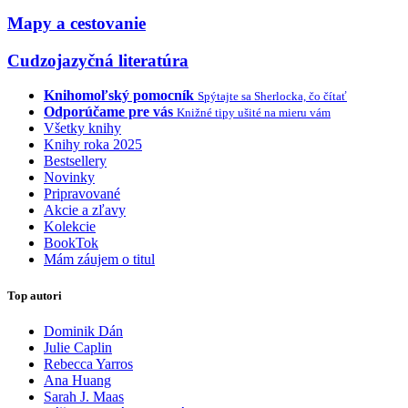
Mapy a cestovanie
Cudzojazyčná literatúra
Knihomoľský pomocník
Spýtajte sa Sherlocka, čo čítať
Odporúčame pre vás
Knižné tipy ušité na mieru vám
Všetky knihy
Knihy roka 2025
Bestsellery
Novinky
Pripravované
Akcie a zľavy
Kolekcie
BookTok
Mám záujem o titul
Top autori
Dominik Dán
Julie Caplin
Rebecca Yarros
Ana Huang
Sarah J. Maas