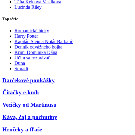
Táňa Keleová Vasilková
Lucinda Riley
Top série
Romantické úteky
Harry Potter
Kapitán Stein a Notár Barbarič
Denník odvážneho bojka
Krimi Dominika Dána
Učím sa rozprávať
Duna
Smradi
Darčekové poukážky
Čítačky e-kníh
Vecičky od Martinusu
Káva, čaj a pochutiny
Hrnčeky a fľaše