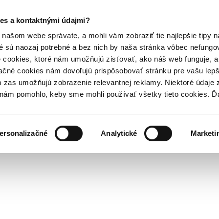
es a kontaktnými údajmi?
našom webe správate, a mohli vám zobraziť tie najlepšie tipy n
é sú naozaj potrebné a bez nich by naša stránka vôbec nefung
 cookies, ktoré nám umožňujú zisťovať, ako náš web funguje, a 
ačné cookies nám dovoľujú prispôsobovať stránku pre vašu lepši
zas umožňujú zobrazenie relevantnej reklamy. Niektoré údaje z
y nám pomohlo, keby sme mohli používať všetky tieto cookies. 
ersonalizačné
Analytické
Marketi