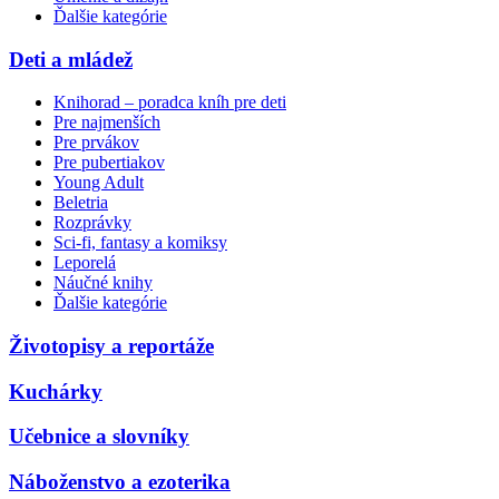
Ďalšie kategórie
Deti a mládež
Knihorad – poradca kníh pre deti
Pre najmenších
Pre prvákov
Pre pubertiakov
Young Adult
Beletria
Rozprávky
Sci-fi, fantasy a komiksy
Leporelá
Náučné knihy
Ďalšie kategórie
Životopisy a reportáže
Kuchárky
Učebnice a slovníky
Náboženstvo a ezoterika