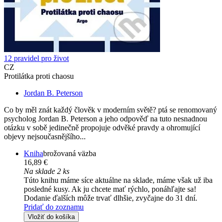
12 pravidel pro život
CZ
Protilátka proti chaosu
Jordan B. Peterson
Co by měl znát každý člověk v moderním světě? ptá se renomovaný
psycholog Jordan B. Peterson a jeho odpověď na tuto nesnadnou
otázku v sobě jedinečně propojuje odvěké pravdy a ohromující
objevy nejsoučasnějšího...
Kniha
brožovaná väzba
16,89 €
Na sklade 2 ks
Túto knihu máme síce aktuálne na sklade, máme však už iba
posledné kusy. Ak ju chcete mať rýchlo, ponáhľajte sa!
Dodanie ďalších môže trvať dlhšie, zvyčajne do 31 dní.
Pridať do zoznamu
Vložiť do košíka