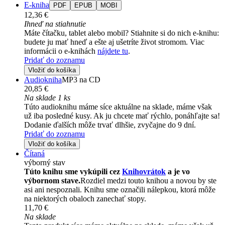
E-kniha
PDF
EPUB
MOBI
12,36 €
Ihneď na stiahnutie
Máte čítačku, tablet alebo mobil? Stiahnite si do nich e-knihu:
budete ju mať hneď a ešte aj ušetríte život stromom. Viac
informácii o e-knihách
nájdete tu
.
Pridať do zoznamu
Vložiť do košíka
Audiokniha
MP3 na CD
20,85 €
Na sklade 1 ks
Túto audioknihu máme síce aktuálne na sklade, máme však
už iba posledné kusy. Ak ju chcete mať rýchlo, ponáhľajte sa!
Dodanie ďalších môže trvať dlhšie, zvyčajne do 9 dní.
Pridať do zoznamu
Vložiť do košíka
Čítaná
výborný stav
Túto knihu sme vykúpili cez
Knihovrátok
a je vo
výbornom stave.
Rozdiel medzi touto knihou a novou by ste
asi ani nespoznali. Knihu sme označili nálepkou, ktorá môže
na niektorých obaloch zanechať stopy.
11,70 €
Na sklade