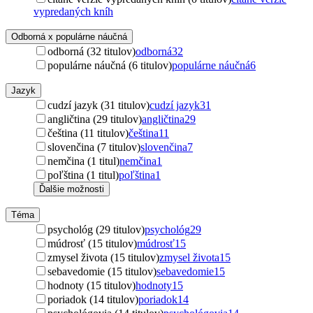
vypredaných kníh
Odborná x populárne náučná
odborná (32 titulov)
odborná
32
populárne náučná (6 titulov)
populárne náučná
6
Jazyk
cudzí jazyk (31 titulov)
cudzí jazyk
31
angličtina (29 titulov)
angličtina
29
čeština (11 titulov)
čeština
11
slovenčina (7 titulov)
slovenčina
7
nemčina (1 titul)
nemčina
1
poľština (1 titul)
poľština
1
Ďalšie možnosti
Téma
psychológ (29 titulov)
psychológ
29
múdrosť (15 titulov)
múdrosť
15
zmysel života (15 titulov)
zmysel života
15
sebavedomie (15 titulov)
sebavedomie
15
hodnoty (15 titulov)
hodnoty
15
poriadok (14 titulov)
poriadok
14