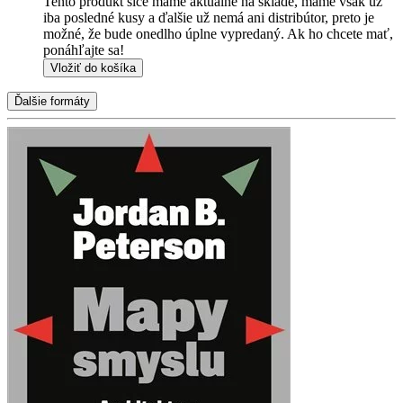
Tento produkt síce máme aktuálne na sklade, máme však už
iba posledné kusy a ďalšie už nemá ani distribútor, preto je
možné, že bude onedlho úplne vypredaný. Ak ho chcete mať,
ponáhľajte sa!
Vložiť do košíka
Ďalšie formáty