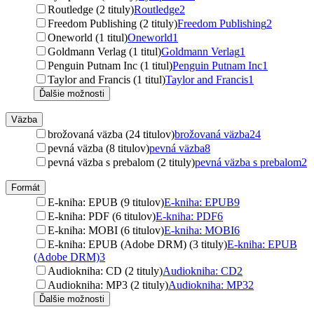
Routledge (2 tituly)
Routledge
2
Freedom Publishing (2 tituly)
Freedom Publishing
2
Oneworld (1 titul)
Oneworld
1
Goldmann Verlag (1 titul)
Goldmann Verlag
1
Penguin Putnam Inc (1 titul)
Penguin Putnam Inc
1
Taylor and Francis (1 titul)
Taylor and Francis
1
Ďalšie možnosti
Väzba
brožovaná väzba (24 titulov)
brožovaná väzba
24
pevná väzba (8 titulov)
pevná väzba
8
pevná väzba s prebalom (2 tituly)
pevná väzba s prebalom
2
Formát
E-kniha: EPUB (9 titulov)
E-kniha: EPUB
9
E-kniha: PDF (6 titulov)
E-kniha: PDF
6
E-kniha: MOBI (6 titulov)
E-kniha: MOBI
6
E-kniha: EPUB (Adobe DRM) (3 tituly)
E-kniha: EPUB
(Adobe DRM)
3
Audiokniha: CD (2 tituly)
Audiokniha: CD
2
Audiokniha: MP3 (2 tituly)
Audiokniha: MP3
2
Ďalšie možnosti