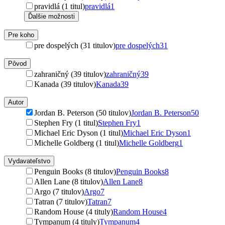
pravidlá (1 titul)
pravidlá
1
Ďalšie možnosti
Pre koho
pre dospelých (31 titulov)
pre dospelých
31
Pôvod
zahraničný (39 titulov)
zahraničný
39
Kanada (39 titulov)
Kanada
39
Autor
Jordan B. Peterson (50 titulov)
Jordan B. Peterson
50
Stephen Fry (1 titul)
Stephen Fry
1
Michael Eric Dyson (1 titul)
Michael Eric Dyson
1
Michelle Goldberg (1 titul)
Michelle Goldberg
1
Vydavateľstvo
Penguin Books (8 titulov)
Penguin Books
8
Allen Lane (8 titulov)
Allen Lane
8
Argo (7 titulov)
Argo
7
Tatran (7 titulov)
Tatran
7
Random House (4 tituly)
Random House
4
Tympanum (4 tituly)
Tympanum
4