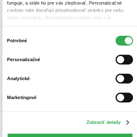
funguje, a stále ho pre vás zlepšovať. Personalizačné
cookies nám dovoľujú prispôsobovať stránku pre vašu
lepšiu orientáciu. Marketingové cookies nám zas
umožňujú zobrazenie relevantnej reklamy. Niektoré údaje
zdieľame aj s tretími stranami. Veľmi by nám pomohlo,
Výber
keby sme mohli používať všetky tieto cookies. Ďakujeme!
Potrebné
súhlasu
Personalizačné
Analytické
Marketingové
Zobraziť detaily