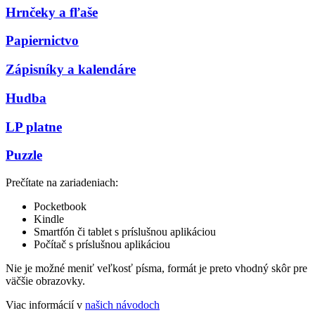
Hrnčeky a fľaše
Papiernictvo
Zápisníky a kalendáre
Hudba
LP platne
Puzzle
Prečítate na zariadeniach:
Pocketbook
Kindle
Smartfón či tablet s príslušnou aplikáciou
Počítač s príslušnou aplikáciou
Nie je možné meniť veľkosť písma, formát je preto vhodný skôr pre
väčšie obrazovky.
Viac informácií v
našich návodoch