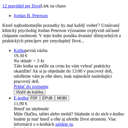
12 pravidiel pre život
Liek na chaos
Jordan B. Peterson
Ktoré najhodnotnejšie poznatky by mal každý vedieť? Uznávaný
klinický psychológ Jordan Peterson významne ovplyvnil súčasné
chápanie osobnosti. V tejto knihe ponúka dvanásť dômyselných a
praktických princípov pre zmysluplný život...
Kniha
pevná väzba
19,30 €
Na sklade > 5 ks
Táto kniha sa môže na cestu ku vám vybrať prakticky
okamžite! Ak si ju objednáte do 13:00 v pracovný deň,
odošleme vám ju ešte dnes, inak najneskôr nasledujúci
pracovný deň.
Pridať do zoznamu
Vložiť do košíka
E-kniha
PDF
EPUB
MOBI
11,90 €
Ihneď na stiahnutie
Máte čítačku, tablet alebo mobil? Stiahnite si do nich e-knihu:
budete ju mať hneď a ešte aj ušetríte život stromom. Viac
informácii o e-knihách
nájdete tu
.