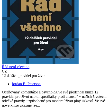
Řád není všechno
CZ
12 dalších pravidel pro život
Jordan B. Peterson
Oceňovaný komentátor a psycholog ve své předchozí knize 12
pravidel pro život nabídl „protilátky proti chaosu“ v našich životech:
odvěké pravdy, uzpůsobené pro moderní život plný úzkostí. Ve své
nové knize ukazuje, že...