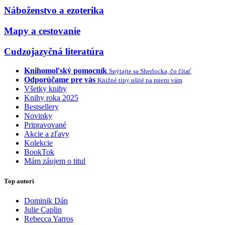
Náboženstvo a ezoterika
Mapy a cestovanie
Cudzojazyčná literatúra
Knihomoľský pomocník
Spýtajte sa Sherlocka, čo čítať
Odporúčame pre vás
Knižné tipy ušité na mieru vám
Všetky knihy
Knihy roka 2025
Bestsellery
Novinky
Pripravované
Akcie a zľavy
Kolekcie
BookTok
Mám záujem o titul
Top autori
Dominik Dán
Julie Caplin
Rebecca Yarros