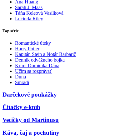
Ana Huang
Sarah J. Maas
Táňa Keleová Vasilková
Lucinda Riley
Top série
Romantické úteky
Harry Potter
Kapitán Stein a Notár Barbarič
Denník odvážneho bojka
Krimi Dominika Dána
Učím sa rozprávať
Duna
Smradi
Darčekové poukážky
Čítačky e-kníh
Vecičky od Martinusu
Káva, čaj a pochutiny