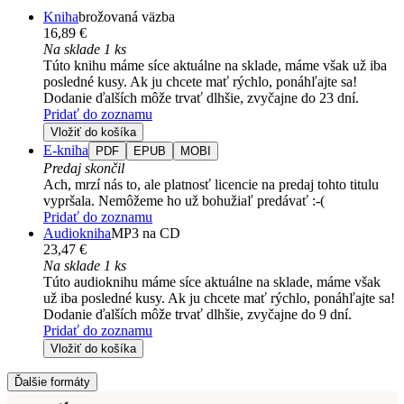
Kniha
brožovaná väzba
16,89 €
Na sklade 1 ks
Túto knihu máme síce aktuálne na sklade, máme však už iba
posledné kusy. Ak ju chcete mať rýchlo, ponáhľajte sa!
Dodanie ďalších môže trvať dlhšie, zvyčajne do 23 dní.
Pridať do zoznamu
Vložiť do košíka
E-kniha
PDF
EPUB
MOBI
Predaj skončil
Ach, mrzí nás to, ale platnosť licencie na predaj tohto titulu
vypršala. Nemôžeme ho už bohužiaľ predávať :-(
Pridať do zoznamu
Audiokniha
MP3 na CD
23,47 €
Na sklade 1 ks
Túto audioknihu máme síce aktuálne na sklade, máme však
už iba posledné kusy. Ak ju chcete mať rýchlo, ponáhľajte sa!
Dodanie ďalších môže trvať dlhšie, zvyčajne do 9 dní.
Pridať do zoznamu
Vložiť do košíka
Ďalšie formáty