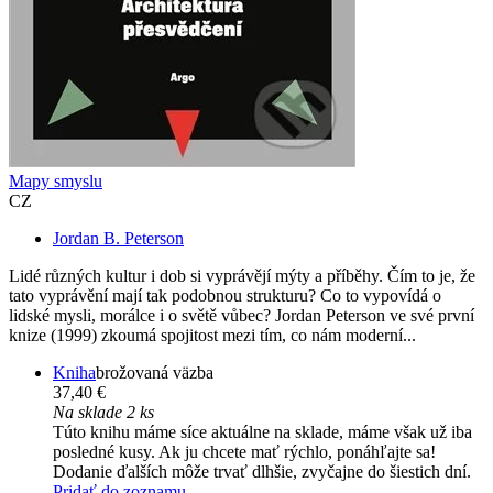
Mapy smyslu
CZ
Jordan B. Peterson
Lidé různých kultur i dob si vyprávějí mýty a příběhy. Čím to je, že
tato vyprávění mají tak podobnou strukturu? Co to vypovídá o
lidské mysli, morálce i o světě vůbec? Jordan Peterson ve své první
knize (1999) zkoumá spojitost mezi tím, co nám moderní...
Kniha
brožovaná väzba
37,40 €
Na sklade 2 ks
Túto knihu máme síce aktuálne na sklade, máme však už iba
posledné kusy. Ak ju chcete mať rýchlo, ponáhľajte sa!
Dodanie ďalších môže trvať dlhšie, zvyčajne do šiestich dní.
Pridať do zoznamu