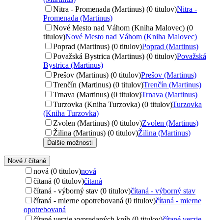
Nitra - Promenada (Martinus) (0 titulov)
Nitra -
Promenada (Martinus)
Nové Mesto nad Váhom (Kniha Malovec) (0
titulov)
Nové Mesto nad Váhom (Kniha Malovec)
Poprad (Martinus) (0 titulov)
Poprad (Martinus)
Považská Bystrica (Martinus) (0 titulov)
Považská
Bystrica (Martinus)
Prešov (Martinus) (0 titulov)
Prešov (Martinus)
Trenčín (Martinus) (0 titulov)
Trenčín (Martinus)
Trnava (Martinus) (0 titulov)
Trnava (Martinus)
Turzovka (Kniha Turzovka) (0 titulov)
Turzovka
(Kniha Turzovka)
Zvolen (Martinus) (0 titulov)
Zvolen (Martinus)
Žilina (Martinus) (0 titulov)
Žilina (Martinus)
Ďalšie možnosti
Nové / čítané
nová (0 titulov)
nová
čítaná (0 titulov)
čítaná
čítaná - výborný stav (0 titulov)
čítaná - výborný stav
čítaná - mierne opotrebovaná (0 titulov)
čítaná - mierne
opotrebovaná
čítané verzie vypredaných kníh (0 titulov)
čítané verzie