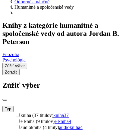
Odborné a náučné
Humanitné a spoločenské vedy
Knihy z kategórie humanitné a
spoločenské vedy od autora Jordan B.
Peterson
Filozofia
Psychológia
Zúžiť výber
Zoradiť
Zúžiť výber
Typ
kniha (37 titulov)
kniha
37
e-kniha (9 titulov)
e-kniha
9
audiokniha (4 tituly)
audiokniha
4