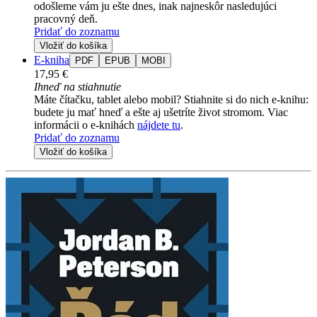
odošleme vám ju ešte dnes, inak najneskôr nasledujúci
pracovný deň.
Pridať do zoznamu
Vložiť do košíka
E-kniha
PDF
EPUB
MOBI
17,95 €
Ihneď na stiahnutie
Máte čítačku, tablet alebo mobil? Stiahnite si do nich e-knihu:
budete ju mať hneď a ešte aj ušetríte život stromom. Viac
informácii o e-knihách
nájdete tu
.
Pridať do zoznamu
Vložiť do košíka