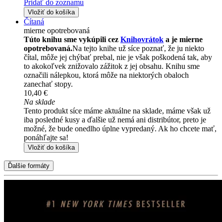
Pridať do zoznamu
Vložiť do košíka
Čítaná
mierne opotrebovaná
Túto knihu sme vykúpili cez
Knihovrátok
a je mierne
opotrebovaná.
Na tejto knihe už síce poznať, že ju niekto
čítal, môže jej chýbať prebal, nie je však poškodená tak, aby
to akokoľvek znižovalo zážitok z jej obsahu. Knihu sme
označili nálepkou, ktorá môže na niektorých obaloch
zanechať stopy.
10,40 €
Na sklade
Tento produkt síce máme aktuálne na sklade, máme však už
iba posledné kusy a ďalšie už nemá ani distribútor, preto je
možné, že bude onedlho úplne vypredaný. Ak ho chcete mať,
ponáhľajte sa!
Vložiť do košíka
Ďalšie formáty