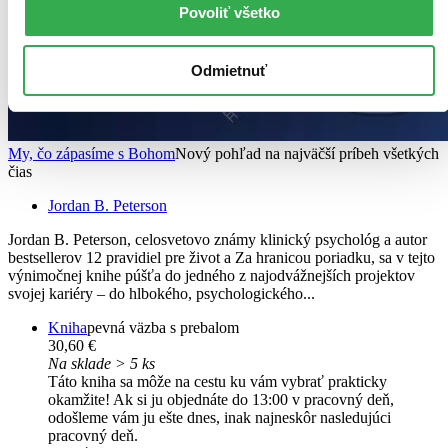
Povoliť všetko
Odmietnuť
My, čo zápasíme s Bohom
Nový pohľad na najväčší príbeh všetkých
čias
Jordan B. Peterson
Jordan B. Peterson, celosvetovo známy klinický psychológ a autor
bestsellerov 12 pravidiel pre život a Za hranicou poriadku, sa v tejto
výnimočnej knihe púšťa do jedného z najodvážnejších projektov
svojej kariéry – do hlbokého, psychologického...
Kniha
pevná väzba s prebalom
30,60 €
Na sklade > 5 ks
Táto kniha sa môže na cestu ku vám vybrať prakticky
okamžite! Ak si ju objednáte do 13:00 v pracovný deň,
odošleme vám ju ešte dnes, inak najneskôr nasledujúci
pracovný deň.