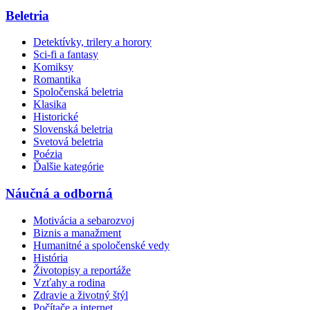
Beletria
Detektívky, trilery a horory
Sci-fi a fantasy
Komiksy
Romantika
Spoločenská beletria
Klasika
Historické
Slovenská beletria
Svetová beletria
Poézia
Ďalšie kategórie
Náučná a odborná
Motivácia a sebarozvoj
Biznis a manažment
Humanitné a spoločenské vedy
História
Životopisy a reportáže
Vzťahy a rodina
Zdravie a životný štýl
Počítače a internet