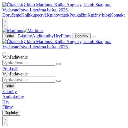
Doručenie
Kníhkupectvá
Knihovrátok
Poukážky
Knižný blog
Kontakt
E-knihy
Audioknihy
Hry
Filmy
Knihy
Doplnky
Vyhľadávanie
Prihlásiť
Vyhľadávanie
Knihy
E-knihy
Audioknihy
Hry
Filmy
Doplnky