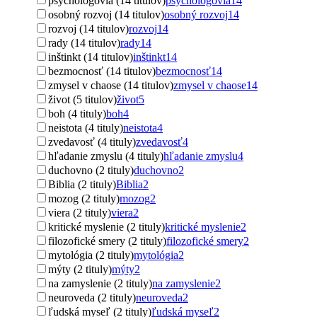
psychológovia (14 titulov)
psychológovia
14
osobný rozvoj (14 titulov)
osobný rozvoj
14
rozvoj (14 titulov)
rozvoj
14
rady (14 titulov)
rady
14
inštinkt (14 titulov)
inštinkt
14
bezmocnosť (14 titulov)
bezmocnosť
14
zmysel v chaose (14 titulov)
zmysel v chaose
14
život (5 titulov)
život
5
boh (4 tituly)
boh
4
neistota (4 tituly)
neistota
4
zvedavosť (4 tituly)
zvedavosť
4
hľadanie zmyslu (4 tituly)
hľadanie zmyslu
4
duchovno (2 tituly)
duchovno
2
Biblia (2 tituly)
Biblia
2
mozog (2 tituly)
mozog
2
viera (2 tituly)
viera
2
kritické myslenie (2 tituly)
kritické myslenie
2
filozofické smery (2 tituly)
filozofické smery
2
mytológia (2 tituly)
mytológia
2
mýty (2 tituly)
mýty
2
na zamyslenie (2 tituly)
na zamyslenie
2
neuroveda (2 tituly)
neuroveda
2
ľudská myseľ (2 tituly)
ľudská myseľ
2