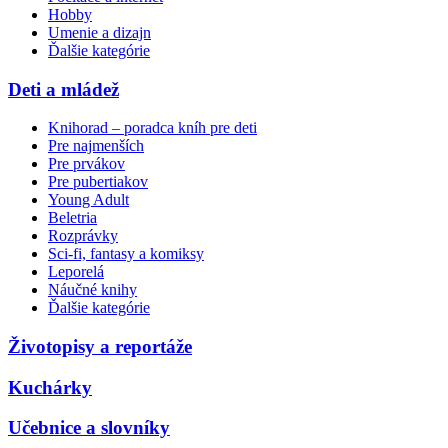
Hobby
Umenie a dizajn
Ďalšie kategórie
Deti a mládež
Knihorad – poradca kníh pre deti
Pre najmenších
Pre prvákov
Pre pubertiakov
Young Adult
Beletria
Rozprávky
Sci-fi, fantasy a komiksy
Leporelá
Náučné knihy
Ďalšie kategórie
Životopisy a reportáže
Kuchárky
Učebnice a slovníky