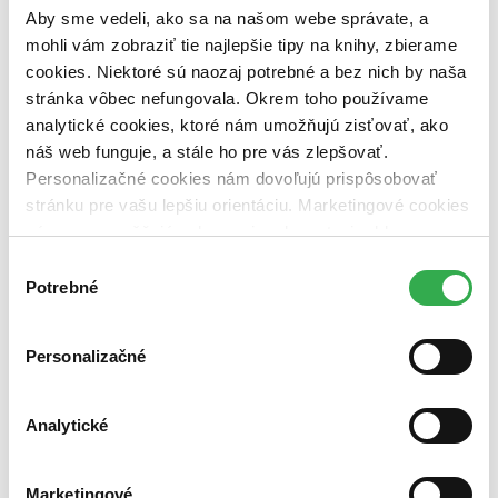
pripravujeme (0 titulov)
pripravujeme
Aby sme vedeli, ako sa na našom webe správate, a
dostupná (bez vypredaných) (0 titulov)
dostupná (bez
mohli vám zobraziť tie najlepšie tipy na knihy, zbierame
vypredaných)
cookies. Niektoré sú naozaj potrebné a bez nich by naša
Nové / čítané
stránka vôbec nefungovala. Okrem toho používame
nová (0 titulov)
nová
analytické cookies, ktoré nám umožňujú zisťovať, ako
čítaná (0 titulov)
čítaná
náš web funguje, a stále ho pre vás zlepšovať.
čítaná - výborný stav (0 titulov)
čítaná - výborný stav
Personalizačné cookies nám dovoľujú prispôsobovať
čítaná - mierne opotrebovaná (0 titulov)
čítaná - mierne
opotrebovaná
stránku pre vašu lepšiu orientáciu. Marketingové cookies
čítané verzie vypredaných kníh (0 titulov)
čítané verzie
nám zas umožňujú zobrazenie relevantnej reklamy.
vypredaných kníh
Niektoré údaje zdieľame aj s tretími stranami. Veľmi by
Výber
Zúžiť výber
nám pomohlo, keby sme mohli používať všetky tieto
Potrebné
súhlasu
cookies. Ďakujeme!
Zoradiť
Personalizačné
Analytické
Bestsellery
Top hodnotené
Novinky
Marketingové
Najdrahšie