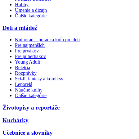
Hobby
Umenie a dizajn
Ďalšie kategórie
Deti a mládež
Knihorad – poradca kníh pre deti
Pre najmenších
Pre prvákov
Pre pubertiakov
Young Adult
Beletria
Rozprávky
Sci-fi, fantasy a komiksy
Leporelá
Náučné knihy
Ďalšie kategórie
Životopisy a reportáže
Kuchárky
Učebnice a slovníky