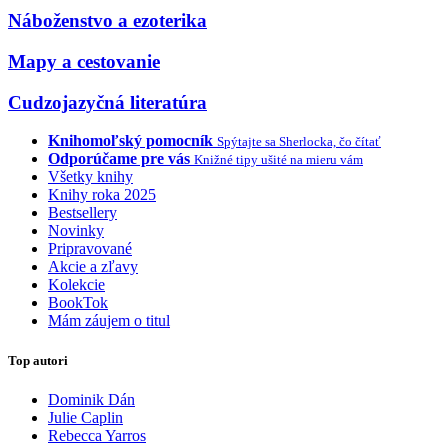
Náboženstvo a ezoterika
Mapy a cestovanie
Cudzojazyčná literatúra
Knihomoľský pomocník
Spýtajte sa Sherlocka, čo čítať
Odporúčame pre vás
Knižné tipy ušité na mieru vám
Všetky knihy
Knihy roka 2025
Bestsellery
Novinky
Pripravované
Akcie a zľavy
Kolekcie
BookTok
Mám záujem o titul
Top autori
Dominik Dán
Julie Caplin
Rebecca Yarros