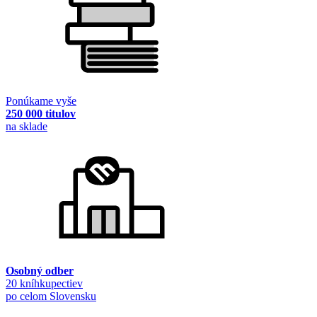
Ponúkame vyše
250 000 titulov
na sklade
Osobný odber
20 kníhkupectiev
po celom Slovensku