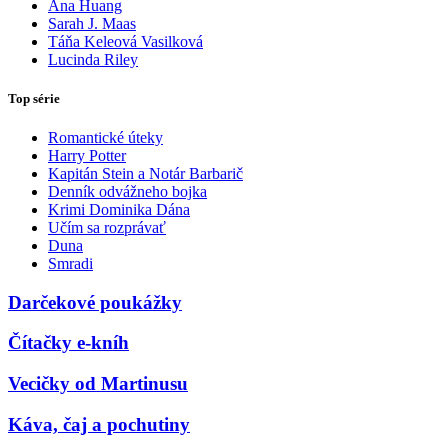
Ana Huang
Sarah J. Maas
Táňa Keleová Vasilková
Lucinda Riley
Top série
Romantické úteky
Harry Potter
Kapitán Stein a Notár Barbarič
Denník odvážneho bojka
Krimi Dominika Dána
Učím sa rozprávať
Duna
Smradi
Darčekové poukážky
Čítačky e-kníh
Vecičky od Martinusu
Káva, čaj a pochutiny