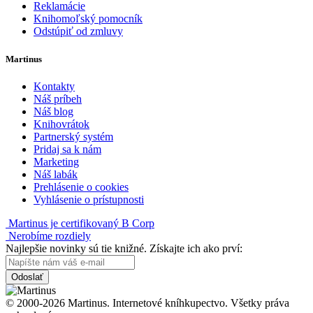
Reklamácie
Knihomoľský pomocník
Odstúpiť od zmluvy
Martinus
Kontakty
Náš príbeh
Náš blog
Knihovrátok
Partnerský systém
Pridaj sa k nám
Marketing
Náš labák
Prehlásenie o cookies
Vyhlásenie o prístupnosti
Martinus je certifikovaný B Corp
Nerobíme rozdiely
Najlepšie novinky sú tie knižné. Získajte ich ako prví:
Odoslať
© 2000-2026 Martinus. Internetové kníhkupectvo. Všetky práva