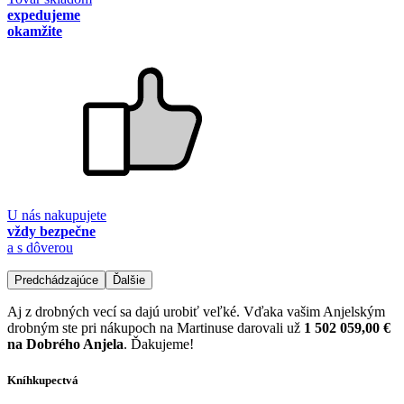
expedujeme
okamžite
U nás nakupujete
vždy bezpečne
a s dôverou
Predchádzajúce
Ďalšie
Aj z drobných vecí sa dajú urobiť veľké. Vďaka vašim Anjelským
drobným ste pri nákupoch na Martinuse darovali už
1 502 059,00 €
na Dobrého Anjela
. Ďakujeme!
Kníhkupectvá