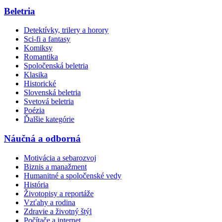
Beletria
Detektívky, trilery a horory
Sci-fi a fantasy
Komiksy
Romantika
Spoločenská beletria
Klasika
Historické
Slovenská beletria
Svetová beletria
Poézia
Ďalšie kategórie
Náučná a odborná
Motivácia a sebarozvoj
Biznis a manažment
Humanitné a spoločenské vedy
História
Životopisy a reportáže
Vzťahy a rodina
Zdravie a životný štýl
Počítače a internet