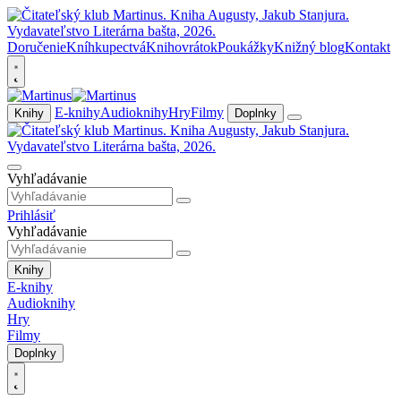
Doručenie
Kníhkupectvá
Knihovrátok
Poukážky
Knižný blog
Kontakt
E-knihy
Audioknihy
Hry
Filmy
Knihy
Doplnky
Vyhľadávanie
Prihlásiť
Vyhľadávanie
Knihy
E-knihy
Audioknihy
Hry
Filmy
Doplnky