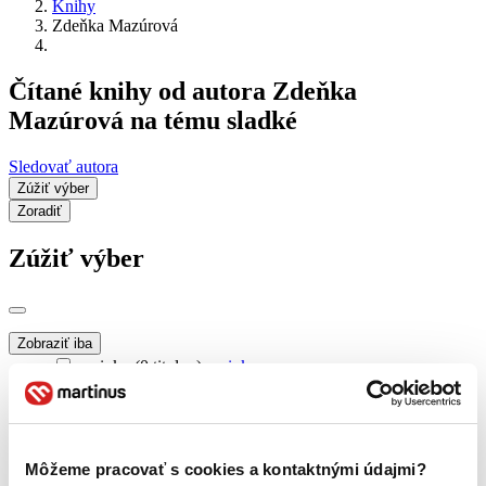
Knihy
Zdeňka Mazúrová
Čítané knihy od autora Zdeňka
Mazúrová na tému sladké
Sledovať autora
Zúžiť výber
Zoradiť
Zúžiť výber
Zobraziť iba
novinky (0 titulov)
novinky
zľavnené tituly (0 titulov)
zľavnené tituly
Dostupnosť
na centrálnom sklade (0 titulov)
na centrálnom sklade
Môžeme pracovať s cookies a kontaktnými údajmi?
predpredaj (0 titulov)
predpredaj