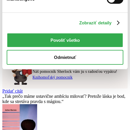
Najlacnejšie
Najvyššia zľava
Zobraziť detaily
Použité filtre
Zrušiť filtre
čítané
Na tému sladké
Povoliť všetko
Nebol nájdený
žiadny titul
vyhovujúci zadaným podmienkam.
Skúste prosím zmeniť vyhľadávaný výraz.
Odmietnuť
Chcete poradiť knihu?
Náš pomocník Sherlock vám ju s radosťou vypátra!
Knihomoľský pomocník
Pridať citát
Tak prečo máme ustavične ambíciu milovať? Pretože láska je bod,
kde sa stretáva pravda s mágiou.