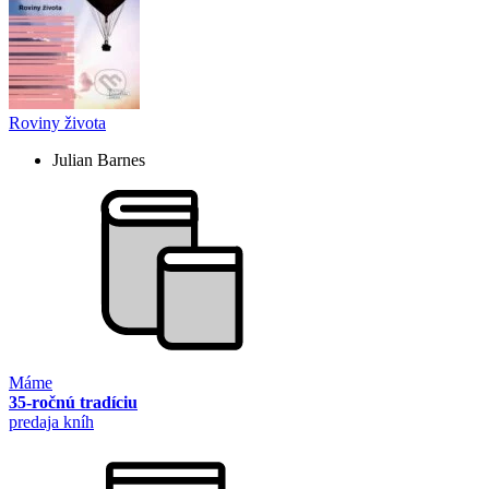
Roviny života
Julian Barnes
Máme
35-ročnú tradíciu
predaja kníh