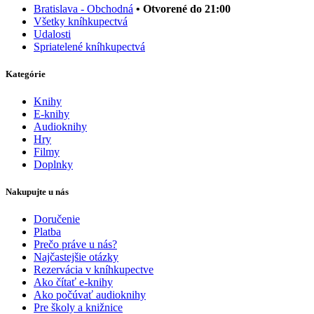
Bratislava - Obchodná
• Otvorené do 21:00
Všetky kníhkupectvá
Udalosti
Spriatelené kníhkupectvá
Kategórie
Knihy
E-knihy
Audioknihy
Hry
Filmy
Doplnky
Nakupujte u nás
Doručenie
Platba
Prečo práve u nás?
Najčastejšie otázky
Rezervácia v kníhkupectve
Ako čítať e-knihy
Ako počúvať audioknihy
Pre školy a knižnice