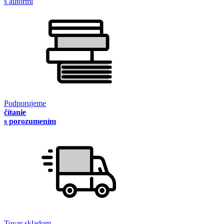
s autormi
Podporujeme
čítanie
s porozumením
Tovar skladom