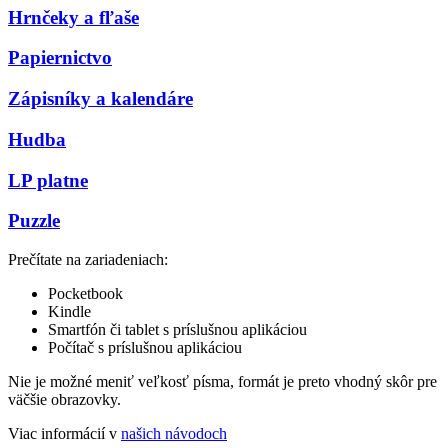
Hrnčeky a fľaše
Papiernictvo
Zápisníky a kalendáre
Hudba
LP platne
Puzzle
Prečítate na zariadeniach:
Pocketbook
Kindle
Smartfón či tablet s príslušnou aplikáciou
Počítač s príslušnou aplikáciou
Nie je možné meniť veľkosť písma, formát je preto vhodný skôr pre
väčšie obrazovky.
Viac informácií v
našich návodoch