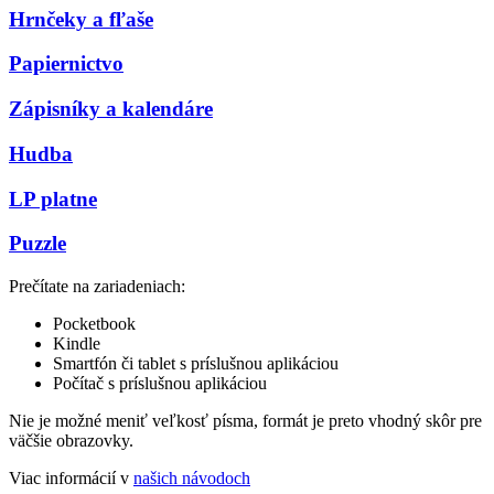
Hrnčeky a fľaše
Papiernictvo
Zápisníky a kalendáre
Hudba
LP platne
Puzzle
Prečítate na zariadeniach:
Pocketbook
Kindle
Smartfón či tablet s príslušnou aplikáciou
Počítač s príslušnou aplikáciou
Nie je možné meniť veľkosť písma, formát je preto vhodný skôr pre
väčšie obrazovky.
Viac informácií v
našich návodoch