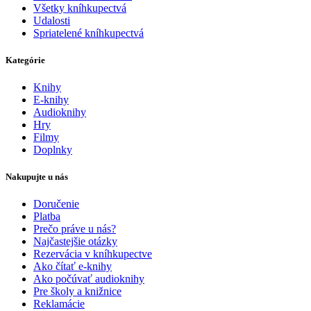
Všetky kníhkupectvá
Udalosti
Spriatelené kníhkupectvá
Kategórie
Knihy
E-knihy
Audioknihy
Hry
Filmy
Doplnky
Nakupujte u nás
Doručenie
Platba
Prečo práve u nás?
Najčastejšie otázky
Rezervácia v kníhkupectve
Ako čítať e-knihy
Ako počúvať audioknihy
Pre školy a knižnice
Reklamácie