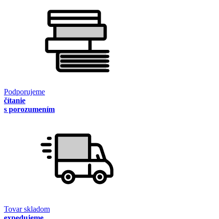
Podporujeme
čítanie
s porozumením
Tovar skladom
expedujeme