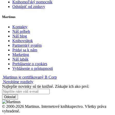
Knihomoľský pomocník
Odstúpiť od zmluvy
Martinus
Kontakty
Náš príbeh
Náš blog
Knihovrátok
Partnerský systém
Pridaj sa k nám
Marketing
Náš labák
Prehlásenie o cookies
Vyhlásenie o prístupnosti
Martinus je certifikovaný B Corp
Nerobíme rozdiely
Najlepšie novinky sú tie knižné. Získajte ich ako prví:
Odoslať
© 2000-2026 Martinus. Internetové kníhkupectvo. Všetky práva
vyhradené.