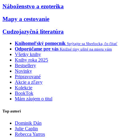
Náboženstvo a ezoterika
Mapy a cestovanie
Cudzojazyčná literatúra
Knihomoľský pomocník
Spýtajte sa Sherlocka, čo čítať
Odporúčame pre vás
Knižné tipy ušité na mieru vám
Všetky knihy
Knihy roka 2025
Bestsellery
Novinky
Pripravované
Akcie a zľavy
Kolekcie
BookTok
Mám záujem o titul
Top autori
Dominik Dán
Julie Caplin
Rebecca Yarros