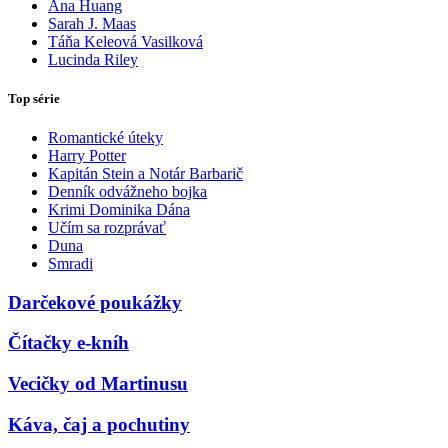
Ana Huang
Sarah J. Maas
Táňa Keleová Vasilková
Lucinda Riley
Top série
Romantické úteky
Harry Potter
Kapitán Stein a Notár Barbarič
Denník odvážneho bojka
Krimi Dominika Dána
Učím sa rozprávať
Duna
Smradi
Darčekové poukážky
Čítačky e-kníh
Vecičky od Martinusu
Káva, čaj a pochutiny