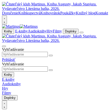
Doručenie
Kníhkupectvá
Knihovrátok
Poukážky
Knižný blog
Kontakt
E-knihy
Audioknihy
Hry
Filmy
Knihy
Doplnky
Vyhľadávanie
Prihlásiť
Vyhľadávanie
Knihy
E-knihy
Audioknihy
Hry
Filmy
Doplnky