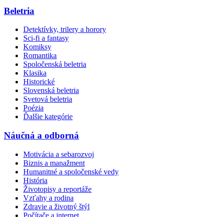
Beletria
Detektívky, trilery a horory
Sci-fi a fantasy
Komiksy
Romantika
Spoločenská beletria
Klasika
Historické
Slovenská beletria
Svetová beletria
Poézia
Ďalšie kategórie
Náučná a odborná
Motivácia a sebarozvoj
Biznis a manažment
Humanitné a spoločenské vedy
História
Životopisy a reportáže
Vzťahy a rodina
Zdravie a životný štýl
Počítače a internet