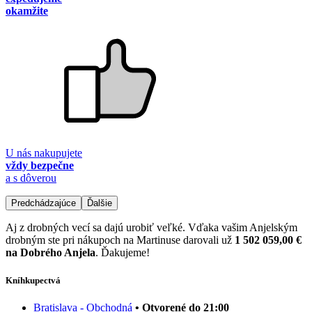
okamžite
U nás nakupujete
vždy bezpečne
a s dôverou
Predchádzajúce
Ďalšie
Aj z drobných vecí sa dajú urobiť veľké. Vďaka vašim Anjelským
drobným ste pri nákupoch na Martinuse darovali už
1 502 059,00 €
na Dobrého Anjela
. Ďakujeme!
Kníhkupectvá
Bratislava - Obchodná
• Otvorené do 21:00