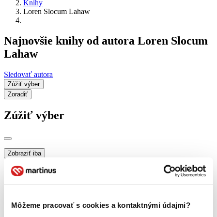
Knihy
Loren Slocum Lahaw
Najnovšie knihy od autora Loren Slocum
Lahaw
Sledovať autora
Zúžiť výber
Zoradiť
Zúžiť výber
Zobraziť iba
novinky (0 titulov)
novinky
zľavnené tituly (0 titulov)
zľavnené tituly
Dostupnosť
na centrálnom sklade (0 titulov)
na centrálnom sklade
Môžeme pracovať s cookies a kontaktnými údajmi?
predpredaj (0 titulov)
predpredaj