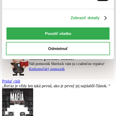
Najlacnejšie
Najvyššia zľava
Zobraziť detaily
Použité filtre
Zrušiť filtre
najnovšie
Povoliť všetko
Nebol nájdený
žiadny titul
vyhovujúci zadaným podmienkam.
Skúste prosím zmeniť vyhľadávaný výraz.
Odmietnuť
Chcete poradiť knihu?
Náš pomocník Sherlock vám ju s radosťou vypátra!
Knihomoľský pomocník
Pridať citát
Reťaz je vždy len taká pevná, ako je pevný jej najslabší­ článok.