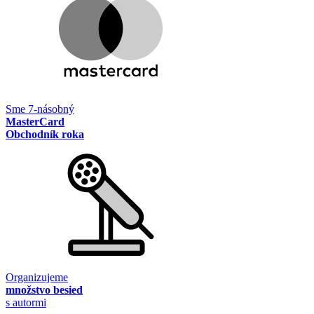
Sme 7-násobný
MasterCard
Obchodník roka
Organizujeme
množstvo besied
s autormi