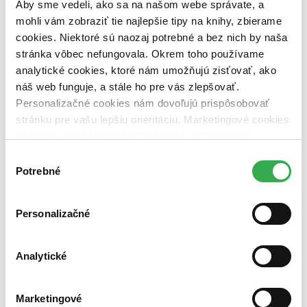
pripravujeme (0 titulov)
pripravujeme
Aby sme vedeli, ako sa na našom webe správate, a
dostupná (bez vypredaných) (0 titulov)
dostupná (bez
mohli vám zobraziť tie najlepšie tipy na knihy, zbierame
vypredaných)
cookies. Niektoré sú naozaj potrebné a bez nich by naša
stránka vôbec nefungovala. Okrem toho používame
Nové / čítané
nová (0 titulov)
nová
analytické cookies, ktoré nám umožňujú zisťovať, ako
čítaná (0 titulov)
čítaná
náš web funguje, a stále ho pre vás zlepšovať.
čítaná - výborný stav (0 titulov)
čítaná - výborný stav
Personalizačné cookies nám dovoľujú prispôsobovať
čítaná - mierne opotrebovaná (0 titulov)
čítaná - mierne
stránku pre vašu lepšiu orientáciu. Marketingové cookies
opotrebovaná
nám zas umožňujú zobrazenie relevantnej reklamy.
čítané verzie vypredaných kníh (0 titulov)
čítané verzie
vypredaných kníh
Niektoré údaje zdieľame aj s tretími stranami. Veľmi by
Výber
nám pomohlo, keby sme mohli používať všetky tieto
Potrebné
súhlasu
Zúžiť výber
cookies. Ďakujeme!
Zoradiť
Personalizačné
Analytické
Bestsellery
Top hodnotené
Novinky
Marketingové
Najdrahšie