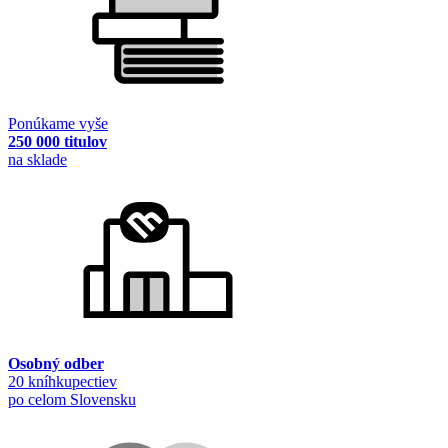
Ponúkame vyše
250 000 titulov
na sklade
Osobný odber
20 kníhkupectiev
po celom Slovensku