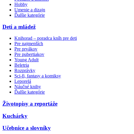
Hobby
Umenie a dizajn
Ďalšie kategórie
Deti a mládež
Knihorad – poradca kníh pre deti
Pre najmenších
Pre prvákov
Pre pubertiakov
Young Adult
Beletria
Rozprávky
Sci-fi, fantasy a komiksy
Leporelá
Náučné knihy
Ďalšie kategórie
Životopisy a reportáže
Kuchárky
Učebnice a slovníky