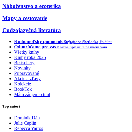
Náboženstvo a ezoterika
Mapy a cestovanie
Cudzojazyčná literatúra
Knihomoľský pomocník
Spýtajte sa Sherlocka, čo čítať
Odporúčame pre vás
Knižné tipy ušité na mieru vám
Všetky knihy
Knihy roka 2025
Bestsellery
Novinky
Pripravované
Akcie a zľavy
Kolekcie
BookTok
Mám záujem o titul
Top autori
Dominik Dán
Julie Caplin
Rebecca Yarros