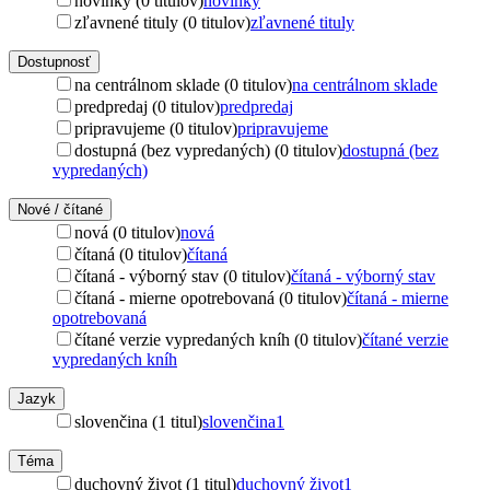
novinky (0 titulov)
novinky
zľavnené tituly (0 titulov)
zľavnené tituly
Dostupnosť
na centrálnom sklade (0 titulov)
na centrálnom sklade
predpredaj (0 titulov)
predpredaj
pripravujeme (0 titulov)
pripravujeme
dostupná (bez vypredaných) (0 titulov)
dostupná (bez
vypredaných)
Nové / čítané
nová (0 titulov)
nová
čítaná (0 titulov)
čítaná
čítaná - výborný stav (0 titulov)
čítaná - výborný stav
čítaná - mierne opotrebovaná (0 titulov)
čítaná - mierne
opotrebovaná
čítané verzie vypredaných kníh (0 titulov)
čítané verzie
vypredaných kníh
Jazyk
slovenčina (1 titul)
slovenčina
1
Téma
duchovný život (1 titul)
duchovný život
1