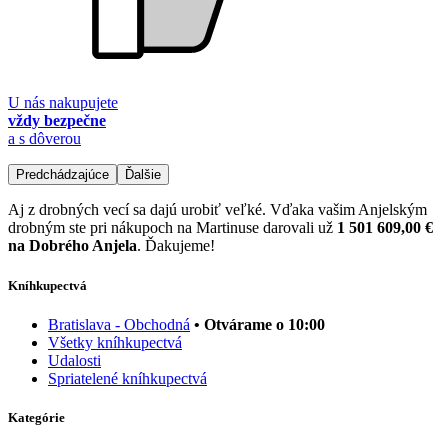
U nás nakupujete
vždy bezpečne
a s dôverou
Predchádzajúce
Ďalšie
Aj z drobných vecí sa dajú urobiť veľké. Vďaka vašim Anjelským
drobným ste pri nákupoch na Martinuse darovali už
1 501 609,00 €
na Dobrého Anjela
. Ďakujeme!
Kníhkupectvá
Bratislava - Obchodná
• Otvárame o 10:00
Všetky kníhkupectvá
Udalosti
Spriatelené kníhkupectvá
Kategórie