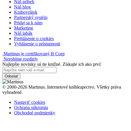
Náš príbeh
Náš blog
Knihovrátok
Partnerský systém
Pridaj sa k nám
Marketing
Náš labák
Prehlásenie o cookies
Vyhlásenie o prístupnosti
Martinus je certifikovaný B Corp
Nerobíme rozdiely
Najlepšie novinky sú tie knižné. Získajte ich ako prví:
Odoslať
© 2000-2026 Martinus. Internetové kníhkupectvo. Všetky práva
vyhradené.
Nastaviť cookies
Ochrana súkromia
Obchodné podmienky