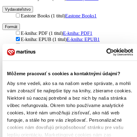
Vydavateľstvo
Eastone Books (1 titul)
Eastone Books
1
Formát
E-kniha: PDF (1 titul)
E-kniha: PDF
1
E-kniha: EPUB (1 titul)
E-kniha: EPUB
1
E-kniha: MOBI (1 titul)
E-kniha: MOBI
1
Zúžiť výber
Zoradiť
Môžeme pracovať s cookies a kontaktnými údajmi?
Aby sme vedeli, ako sa na našom webe správate, a mohli
vám zobraziť tie najlepšie tipy na knihy, zbierame cookies.
Niektoré sú naozaj potrebné a bez nich by naša stránka
Bestsellery
Top hodnotené
vôbec nefungovala. Okrem toho používame analytické
Novinky
cookies, ktoré nám umožňujú zisťovať, ako náš web
Najdrahšie
funguje, a stále ho pre vás zlepšovať. Personalizačné
Najlacnejšie
Najvyššia zľava
cookies nám dovoľujú prispôsobovať stránku pre vašu
lepšiu orientáciu. Marketingové cookies nám zas