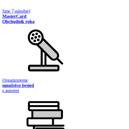
Sme 7-násobný
MasterCard
Obchodník roka
Organizujeme
množstvo besied
s autormi