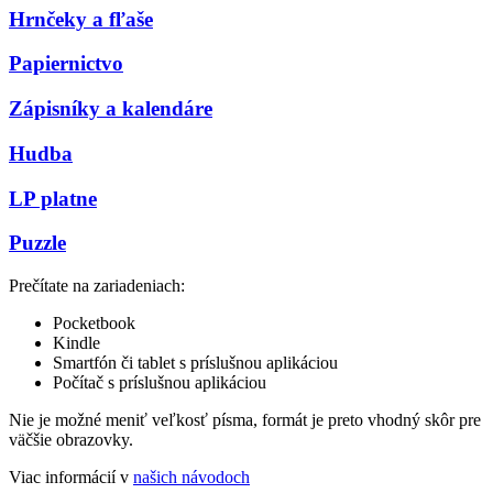
Hrnčeky a fľaše
Papiernictvo
Zápisníky a kalendáre
Hudba
LP platne
Puzzle
Prečítate na zariadeniach:
Pocketbook
Kindle
Smartfón či tablet s príslušnou aplikáciou
Počítač s príslušnou aplikáciou
Nie je možné meniť veľkosť písma, formát je preto vhodný skôr pre
väčšie obrazovky.
Viac informácií v
našich návodoch