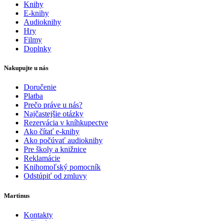
Knihy
E-knihy
Audioknihy
Hry
Filmy
Doplnky
Nakupujte u nás
Doručenie
Platba
Prečo práve u nás?
Najčastejšie otázky
Rezervácia v kníhkupectve
Ako čítať e-knihy
Ako počúvať audioknihy
Pre školy a knižnice
Reklamácie
Knihomoľský pomocník
Odstúpiť od zmluvy
Martinus
Kontakty