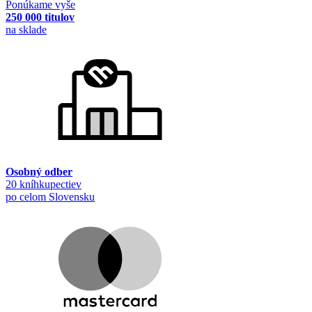
Ponúkame vyše
250 000 titulov
na sklade
Osobný odber
20 kníhkupectiev
po celom Slovensku