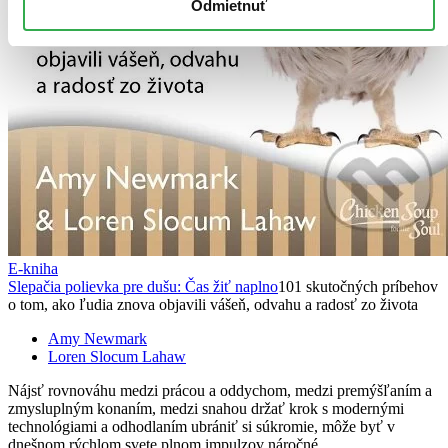
Odmietnuť
E-kniha
Slepačia polievka pre dušu: Čas žiť naplno
101 skutočných príbehov
o tom, ako ľudia znova objavili vášeň, odvahu a radosť zo života
Amy Newmark
Loren Slocum Lahaw
Nájsť rovnováhu medzi prácou a oddychom, medzi premýšľaním a
zmysluplným konaním, medzi snahou držať krok s modernými
technológiami a odhodlaním ubrániť si súkromie, môže byť v
dnešnom rýchlom svete plnom impulzov náročné.