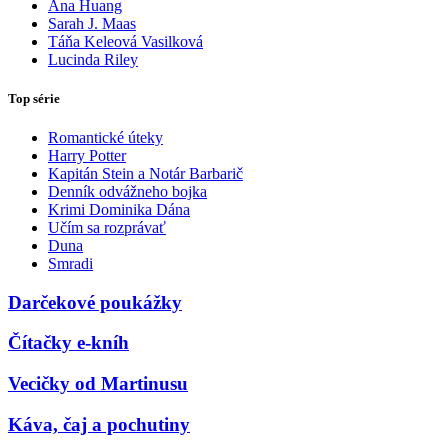
Ana Huang
Sarah J. Maas
Táňa Keleová Vasilková
Lucinda Riley
Top série
Romantické úteky
Harry Potter
Kapitán Stein a Notár Barbarič
Denník odvážneho bojka
Krimi Dominika Dána
Učím sa rozprávať
Duna
Smradi
Darčekové poukážky
Čítačky e-kníh
Vecičky od Martinusu
Káva, čaj a pochutiny