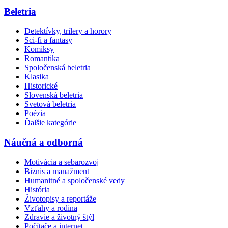
Beletria
Detektívky, trilery a horory
Sci-fi a fantasy
Komiksy
Romantika
Spoločenská beletria
Klasika
Historické
Slovenská beletria
Svetová beletria
Poézia
Ďalšie kategórie
Náučná a odborná
Motivácia a sebarozvoj
Biznis a manažment
Humanitné a spoločenské vedy
História
Životopisy a reportáže
Vzťahy a rodina
Zdravie a životný štýl
Počítače a internet