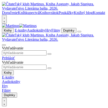
Doručenie
Kníhkupectvá
Knihovrátok
Poukážky
Knižný blog
Kontakt
E-knihy
Audioknihy
Hry
Filmy
Knihy
Doplnky
Vyhľadávanie
Prihlásiť
Vyhľadávanie
Knihy
E-knihy
Audioknihy
Hry
Filmy
Doplnky