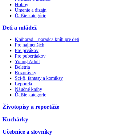
Hobby
Umenie a dizajn
Ďalšie kategórie
Deti a mládež
Knihorad – poradca kníh pre deti
Pre najmenších
Pre prvákov
Pre pubertiakov
Young Adult
Beletria
Rozprávky
Sci-fi, fantasy a komiksy
Leporelá
Náučné knihy
Ďalšie kategórie
Životopisy a reportáže
Kuchárky
Učebnice a slovníky