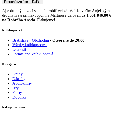
Predchádzajúce
Ďalšie
Aj z drobných vecí sa dajú urobiť veľké. Vďaka vašim Anjelským
drobným ste pri nákupoch na Martinuse darovali už
1 501 846,00 €
na Dobrého Anjela
. Ďakujeme!
Kníhkupectvá
Bratislava - Obchodná
• Otvorené do 20:00
Všetky kníhkupectvá
Udalosti
Spriatelené kníhkupectvá
Kategórie
Knihy
E-knihy
Audioknihy
Hry
Filmy
Doplnky
Nakupujte u nás