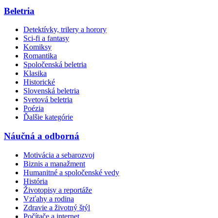
Beletria
Detektívky, trilery a horory
Sci-fi a fantasy
Komiksy
Romantika
Spoločenská beletria
Klasika
Historické
Slovenská beletria
Svetová beletria
Poézia
Ďalšie kategórie
Náučná a odborná
Motivácia a sebarozvoj
Biznis a manažment
Humanitné a spoločenské vedy
História
Životopisy a reportáže
Vzťahy a rodina
Zdravie a životný štýl
Počítače a internet