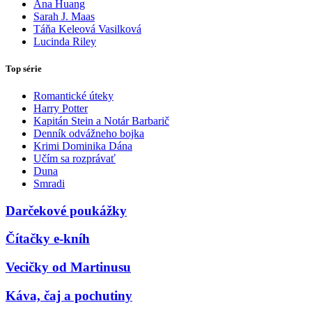
Ana Huang
Sarah J. Maas
Táňa Keleová Vasilková
Lucinda Riley
Top série
Romantické úteky
Harry Potter
Kapitán Stein a Notár Barbarič
Denník odvážneho bojka
Krimi Dominika Dána
Učím sa rozprávať
Duna
Smradi
Darčekové poukážky
Čítačky e-kníh
Vecičky od Martinusu
Káva, čaj a pochutiny