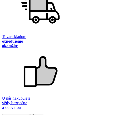
Tovar skladom
expedujeme
okamžite
U nás nakupujete
vždy bezpečne
a s dôverou