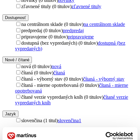
novinky (0 titulov)
novinky
zľavnené tituly (0 titulov)
zľavnené tituly
Dostupnosť
na centrálnom sklade (0 titulov)
na centrálnom sklade
predpredaj (0 titulov)
predpredaj
pripravujeme (0 titulov)
pripravujeme
dostupná (bez vypredaných) (0 titulov)
dostupná (bez
vypredaných)
Nové / čítané
nová (0 titulov)
nová
čítaná (0 titulov)
čítaná
čítaná - výborný stav (0 titulov)
čítaná - výborný stav
čítaná - mierne opotrebovaná (0 titulov)
čítaná - mierne
opotrebovaná
čítané verzie vypredaných kníh (0 titulov)
čítané verzie
vypredaných kníh
Jazyk
slovenčina (1 titul)
slovenčina
1
Téma
terapia (1 titul)
terapia
1