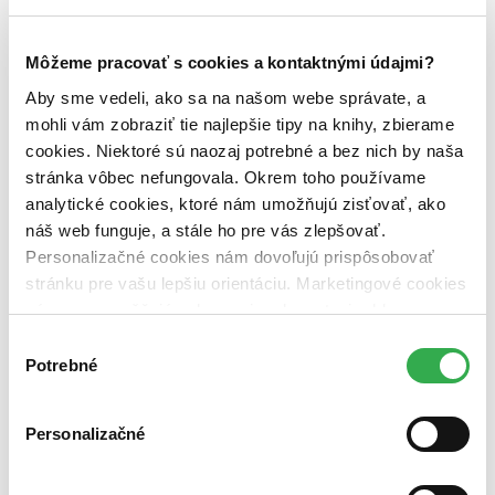
Vydavateľstvo
Univerzita Pavla Jozefa Šafárika v Košiciach (1
Môžeme pracovať s cookies a kontaktnými údajmi?
titul)
Univerzita Pavla Jozefa Šafárika v Košiciach
1
Aby sme vedeli, ako sa na našom webe správate, a
Väzba
mohli vám zobraziť tie najlepšie tipy na knihy, zbierame
brožovaná väzba (1 titul)
brožovaná väzba
1
cookies. Niektoré sú naozaj potrebné a bez nich by naša
stránka vôbec nefungovala. Okrem toho používame
Zúžiť výber
analytické cookies, ktoré nám umožňujú zisťovať, ako
Zoradiť
náš web funguje, a stále ho pre vás zlepšovať.
Personalizačné cookies nám dovoľujú prispôsobovať
stránku pre vašu lepšiu orientáciu. Marketingové cookies
nám zas umožňujú zobrazenie relevantnej reklamy.
Bestsellery
Niektoré údaje zdieľame aj s tretími stranami. Veľmi by
Výber
Top hodnotené
nám pomohlo, keby sme mohli používať všetky tieto
Potrebné
súhlasu
Novinky
cookies. Ďakujeme!
Najdrahšie
Najlacnejšie
Najvyššia zľava
Personalizačné
Použité filtre