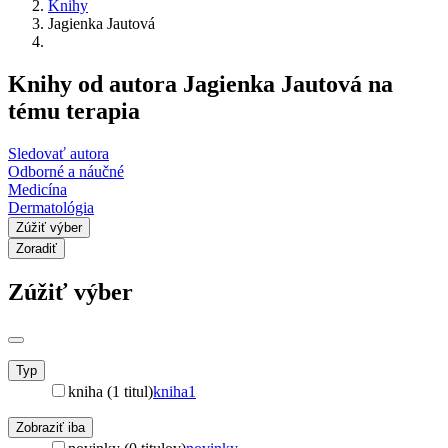
Knihy
Jagienka Jautová
Knihy od autora Jagienka Jautová na
tému terapia
Sledovať autora
Odborné a náučné
Medicína
Dermatológia
Zúžiť výber
Zoradiť
Zúžiť výber
Typ
kniha (1 titul)
kniha
1
Zobraziť iba