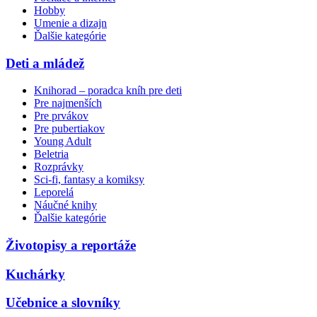
Hobby
Umenie a dizajn
Ďalšie kategórie
Deti a mládež
Knihorad – poradca kníh pre deti
Pre najmenších
Pre prvákov
Pre pubertiakov
Young Adult
Beletria
Rozprávky
Sci-fi, fantasy a komiksy
Leporelá
Náučné knihy
Ďalšie kategórie
Životopisy a reportáže
Kuchárky
Učebnice a slovníky