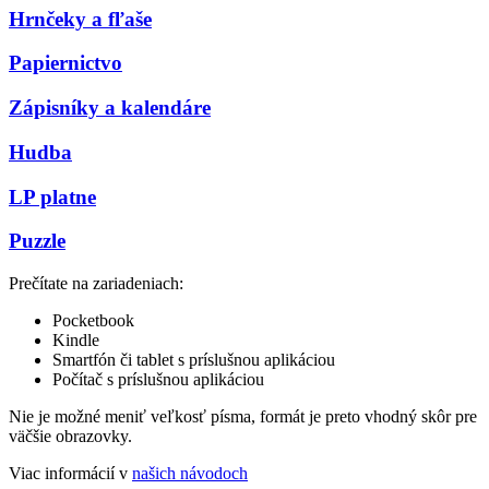
Hrnčeky a fľaše
Papiernictvo
Zápisníky a kalendáre
Hudba
LP platne
Puzzle
Prečítate na zariadeniach:
Pocketbook
Kindle
Smartfón či tablet s príslušnou aplikáciou
Počítač s príslušnou aplikáciou
Nie je možné meniť veľkosť písma, formát je preto vhodný skôr pre
väčšie obrazovky.
Viac informácií v
našich návodoch