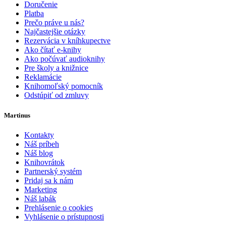
Doručenie
Platba
Prečo práve u nás?
Najčastejšie otázky
Rezervácia v kníhkupectve
Ako čítať e-knihy
Ako počúvať audioknihy
Pre školy a knižnice
Reklamácie
Knihomoľský pomocník
Odstúpiť od zmluvy
Martinus
Kontakty
Náš príbeh
Náš blog
Knihovrátok
Partnerský systém
Pridaj sa k nám
Marketing
Náš labák
Prehlásenie o cookies
Vyhlásenie o prístupnosti