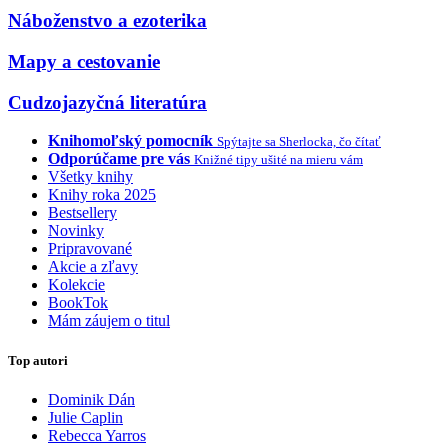
Náboženstvo a ezoterika
Mapy a cestovanie
Cudzojazyčná literatúra
Knihomoľský pomocník
Spýtajte sa Sherlocka, čo čítať
Odporúčame pre vás
Knižné tipy ušité na mieru vám
Všetky knihy
Knihy roka 2025
Bestsellery
Novinky
Pripravované
Akcie a zľavy
Kolekcie
BookTok
Mám záujem o titul
Top autori
Dominik Dán
Julie Caplin
Rebecca Yarros