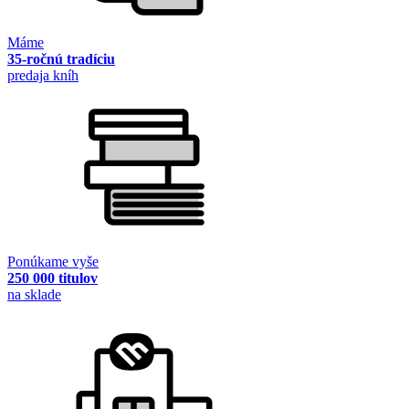
Máme
35-ročnú tradíciu
predaja kníh
Ponúkame vyše
250 000 titulov
na sklade