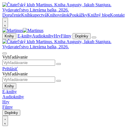
Doručenie
Kníhkupectvá
Knihovrátok
Poukážky
Knižný blog
Kontakt
E-knihy
Audioknihy
Hry
Filmy
Knihy
Doplnky
Vyhľadávanie
Prihlásiť
Vyhľadávanie
Knihy
E-knihy
Audioknihy
Hry
Filmy
Doplnky