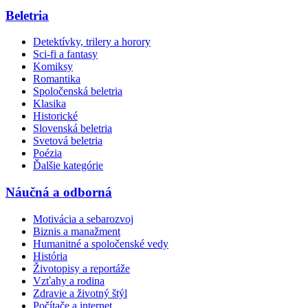
Beletria
Detektívky, trilery a horory
Sci-fi a fantasy
Komiksy
Romantika
Spoločenská beletria
Klasika
Historické
Slovenská beletria
Svetová beletria
Poézia
Ďalšie kategórie
Náučná a odborná
Motivácia a sebarozvoj
Biznis a manažment
Humanitné a spoločenské vedy
História
Životopisy a reportáže
Vzťahy a rodina
Zdravie a životný štýl
Počítače a internet