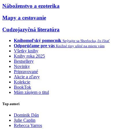
Náboženstvo a ezoterika
Mapy a cestovanie
Cudzojazyčná literatúra
Knihomoľský pomocník
Spýtajte sa Sherlocka, čo čítať
Odporúčame pre vás
Knižné tipy ušité na mieru vám
Všetky knihy
Knihy roka 2025
Bestsellery
Novinky
Pripravované
Akcie a zľavy
Kolekcie
BookTok
Mám záujem o titul
Top autori
Dominik Dán
Julie Caplin
Rebecca Yarros