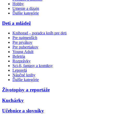
Hobby
Umenie a dizajn
Ďalšie kategórie
Deti a mládež
Knihorad – poradca kníh pre deti
Pre najmenších
Pre prvákov
Pre pubertiakov
Young Adult
Beletria
Rozprávky
Sci-fi, fantasy a komiksy
Leporelá
Náučné knihy
Ďalšie kategórie
Životopisy a reportáže
Kuchárky
Učebnice a slovníky