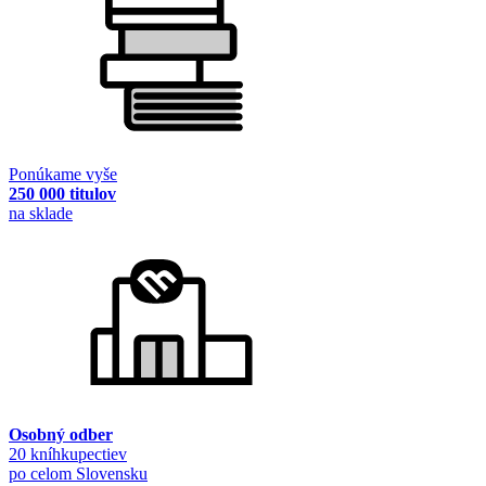
Ponúkame vyše
250 000 titulov
na sklade
Osobný odber
20 kníhkupectiev
po celom Slovensku