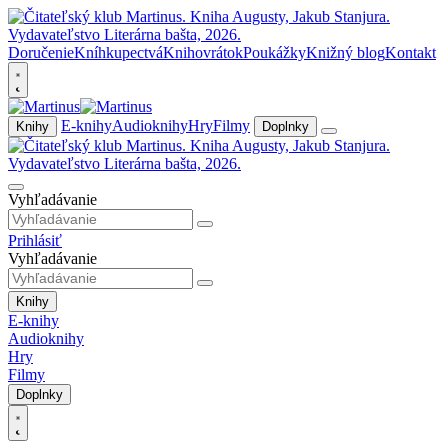
Doručenie
Kníhkupectvá
Knihovrátok
Poukážky
Knižný blog
Kontakt
E-knihy
Audioknihy
Hry
Filmy
Knihy
Doplnky
Vyhľadávanie
Prihlásiť
Vyhľadávanie
Knihy
E-knihy
Audioknihy
Hry
Filmy
Doplnky