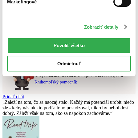
Marketingové
Najlacnejšie
Najvyššia zľava
Použité filtre
Zobraziť detaily
Zrušiť filtre
Autor Jagienka Jautová
dostupné
Nebol nájdený
žiadny titul
vyhovujúci zadaným podmienkam.
Povoliť všetko
Skúste prosím zmeniť vyhľadávaný výraz.
Odmietnuť
Chcete poradiť knihu?
Náš pomocník Sherlock vám ju s radosťou vypátra!
Knihomoľský pomocník
Pridať citát
Záleží na tom, čo sa naozaj stalo. Každý má potenciál urobiť niečo
zlé - keby nás niekto podľa toho posudzoval, nikto by nebol dosť
dobrý. Záleží však na tom, ako sa napokon zachováme.