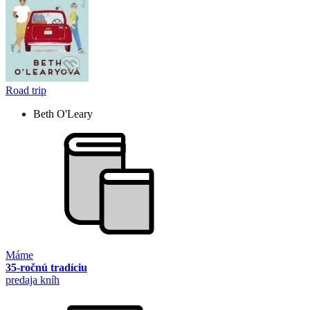
Road trip
Beth O'Leary
Máme
35-ročnú tradíciu
predaja kníh