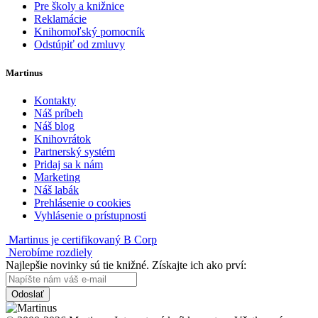
Pre školy a knižnice
Reklamácie
Knihomoľský pomocník
Odstúpiť od zmluvy
Martinus
Kontakty
Náš príbeh
Náš blog
Knihovrátok
Partnerský systém
Pridaj sa k nám
Marketing
Náš labák
Prehlásenie o cookies
Vyhlásenie o prístupnosti
Martinus je certifikovaný B Corp
Nerobíme rozdiely
Najlepšie novinky sú tie knižné. Získajte ich ako prví:
Odoslať