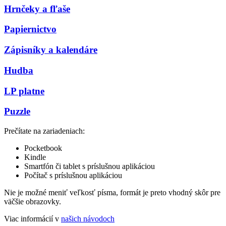
Hrnčeky a fľaše
Papiernictvo
Zápisníky a kalendáre
Hudba
LP platne
Puzzle
Prečítate na zariadeniach:
Pocketbook
Kindle
Smartfón či tablet s príslušnou aplikáciou
Počítač s príslušnou aplikáciou
Nie je možné meniť veľkosť písma, formát je preto vhodný skôr pre
väčšie obrazovky.
Viac informácií v
našich návodoch