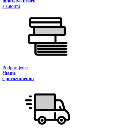
množstvo besied
s autormi
Podporujeme
čítanie
s porozumením