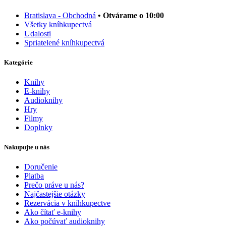
Bratislava - Obchodná
• Otvárame o 10:00
Všetky kníhkupectvá
Udalosti
Spriatelené kníhkupectvá
Kategórie
Knihy
E-knihy
Audioknihy
Hry
Filmy
Doplnky
Nakupujte u nás
Doručenie
Platba
Prečo práve u nás?
Najčastejšie otázky
Rezervácia v kníhkupectve
Ako čítať e-knihy
Ako počúvať audioknihy