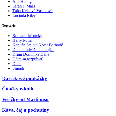
Ana Huang
Sarah J. Maas
Táňa Keleová Vasilková
Lucinda Riley
Top série
Romantické úteky
Harry Potter
Kapitán Stein a Notár Barbarič
Denník odvážneho bojka
Krimi Dominika Dána
Učím sa rozprávať
Duna
Smradi
Darčekové poukážky
Čítačky e-kníh
Vecičky od Martinusu
Káva, čaj a pochutiny