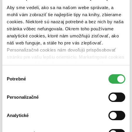
pripravujeme (0 titulov)
pripravujeme
Aby sme vedeli, ako sa na našom webe správate, a
dostupná (bez vypredaných) (0 titulov)
dostupná (bez
vypredaných)
mohli vám zobraziť tie najlepšie tipy na knihy, zbierame
cookies. Niektoré sú naozaj potrebné a bez nich by naša
Nové / čítané
stránka vôbec nefungovala. Okrem toho používame
nová (0 titulov)
nová
analytické cookies, ktoré nám umožňujú zisťovať, ako
čítaná (0 titulov)
čítaná
čítaná - výborný stav (0 titulov)
čítaná - výborný stav
náš web funguje, a stále ho pre vás zlepšovať.
čítaná - mierne opotrebovaná (0 titulov)
čítaná - mierne
Personalizačné cookies nám dovoľujú prispôsobovať
opotrebovaná
stránku pre vašu lepšiu orientáciu. Marketingové cookies
čítané verzie vypredaných kníh (0 titulov)
čítané verzie
nám zas umožňujú zobrazenie relevantnej reklamy.
vypredaných kníh
Niektoré údaje zdieľame aj s tretími stranami. Veľmi by
Výber
Zúžiť výber
nám pomohlo, keby sme mohli používať všetky tieto
Potrebné
súhlasu
cookies. Ďakujeme!
Zoradiť
Personalizačné
Bestsellery
Analytické
Top hodnotené
Novinky
Najdrahšie