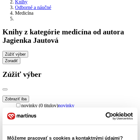
Knihy
Odborné a náučné
Medicína
Knihy z kategórie medicína od autora
Jagienka Jautová
Zúžiť výber
Zoradiť
Zúžiť výber
Zobraziť iba
novinky (0 titulov)
novinky
zľavnené tituly (0 titulov)
zľavnené tituly
Dostupnosť
na centrálnom sklade (0 titulov)
na centrálnom sklade
predpredaj (0 titulov)
predpredaj
Môžeme pracovať s cookies a kontaktnými údajmi?