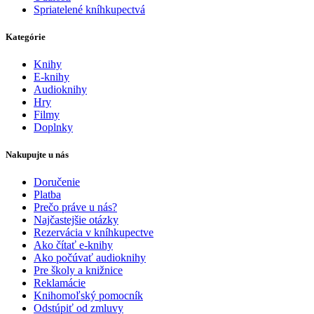
Spriatelené kníhkupectvá
Kategórie
Knihy
E-knihy
Audioknihy
Hry
Filmy
Doplnky
Nakupujte u nás
Doručenie
Platba
Prečo práve u nás?
Najčastejšie otázky
Rezervácia v kníhkupectve
Ako čítať e-knihy
Ako počúvať audioknihy
Pre školy a knižnice
Reklamácie
Knihomoľský pomocník
Odstúpiť od zmluvy