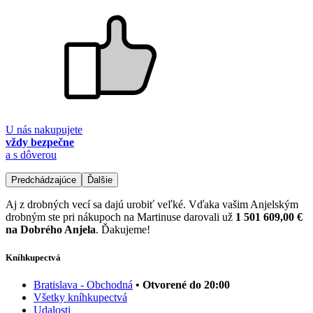
U nás nakupujete
vždy bezpečne
a s dôverou
Predchádzajúce
Ďalšie
Aj z drobných vecí sa dajú urobiť veľké. Vďaka vašim Anjelským
drobným ste pri nákupoch na Martinuse darovali už
1 501 609,00 €
na Dobrého Anjela
. Ďakujeme!
Kníhkupectvá
Bratislava - Obchodná
• Otvorené do 20:00
Všetky kníhkupectvá
Udalosti