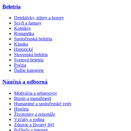
Beletria
Detektívky, trilery a horory
Sci-fi a fantasy
Komiksy
Romantika
Spoločenská beletria
Klasika
Historické
Slovenská beletria
Svetová beletria
Poézia
Ďalšie kategórie
Náučná a odborná
Motivácia a sebarozvoj
Biznis a manažment
Humanitné a spoločenské vedy
História
Životopisy a reportáže
Vzťahy a rodina
Zdravie a životný štýl
Počítače a internet