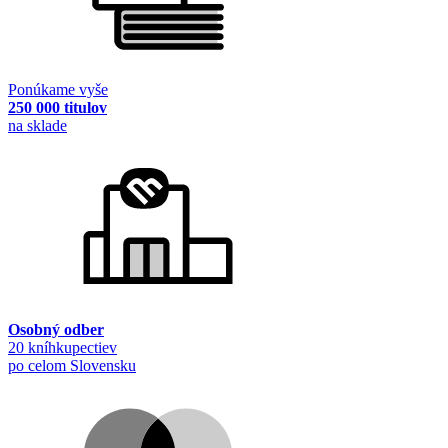
Ponúkame vyše
250 000 titulov
na sklade
Osobný odber
20 kníhkupectiev
po celom Slovensku