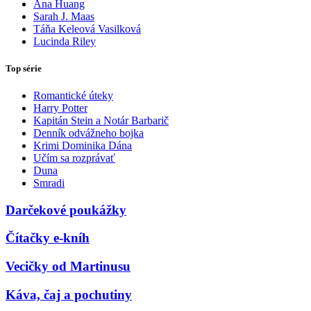
Ana Huang
Sarah J. Maas
Táňa Keleová Vasilková
Lucinda Riley
Top série
Romantické úteky
Harry Potter
Kapitán Stein a Notár Barbarič
Denník odvážneho bojka
Krimi Dominika Dána
Učím sa rozprávať
Duna
Smradi
Darčekové poukážky
Čítačky e-kníh
Vecičky od Martinusu
Káva, čaj a pochutiny