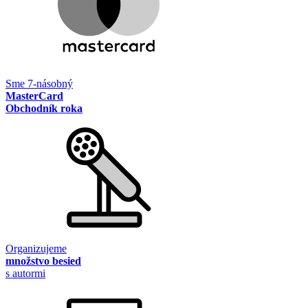
Sme 7-násobný
MasterCard
Obchodník roka
Organizujeme
množstvo besied
s autormi