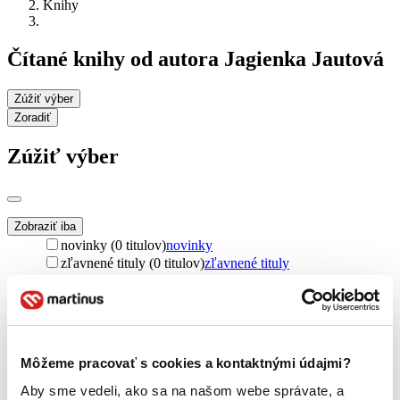
Knihy
Čítané knihy od autora Jagienka Jautová
Zúžiť výber
Zoradiť
Zúžiť výber
Zobraziť iba
novinky (0 titulov)
novinky
zľavnené tituly (0 titulov)
zľavnené tituly
Dostupnosť
na centrálnom sklade (0 titulov)
na centrálnom sklade
predpredaj (0 titulov)
predpredaj
pripravujeme (0 titulov)
pripravujeme
Môžeme pracovať s cookies a kontaktnými údajmi?
dostupná (bez vypredaných) (0 titulov)
dostupná (bez
vypredaných)
Aby sme vedeli, ako sa na našom webe správate, a