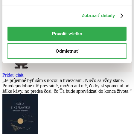
Použité filtre
Zrušiť filtre
Zobraziť detaily
Autor Jagienka Jautová
čítané
Nebol nájdený
žiadny titul
vyhovujúci zadaným podmienkam.
Skúste prosím zmeniť vyhľadávaný výraz.
Povoliť všetko
Chcete poradiť knihu?
Odmietnuť
Náš pomocník Sherlock vám ju s radosťou vypátra!
Knihomoľský pomocník
Pridať citát
Je príjemné byť sám s nocou a hviezdami. Niečo sa vždy stane.
Pravdepodobne nič prevratné, možno ani nič, čo by si spomenul pri
šálke kávy, no predsa čosi, čo Ťa bude sprevádzať do konca života.