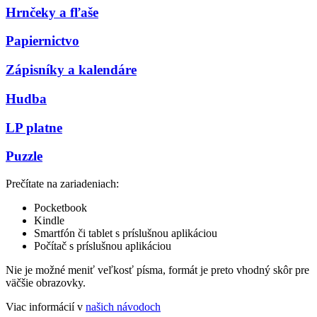
Hrnčeky a fľaše
Papiernictvo
Zápisníky a kalendáre
Hudba
LP platne
Puzzle
Prečítate na zariadeniach:
Pocketbook
Kindle
Smartfón či tablet s príslušnou aplikáciou
Počítač s príslušnou aplikáciou
Nie je možné meniť veľkosť písma, formát je preto vhodný skôr pre
väčšie obrazovky.
Viac informácií v
našich návodoch