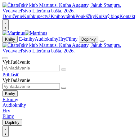
Doručenie
Kníhkupectvá
Knihovrátok
Poukážky
Knižný blog
Kontakt
E-knihy
Audioknihy
Hry
Filmy
Knihy
Doplnky
Vyhľadávanie
Prihlásiť
Vyhľadávanie
Knihy
E-knihy
Audioknihy
Hry
Filmy
Doplnky