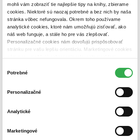
mohli vám zobraziť tie najlepšie tipy na knihy, zbierame
Nové / čítané
cookies. Niektoré sú naozaj potrebné a bez nich by naša
nová (0 titulov)
nová
čítaná (0 titulov)
čítaná
stránka vôbec nefungovala. Okrem toho používame
čítaná - výborný stav (0 titulov)
čítaná - výborný stav
analytické cookies, ktoré nám umožňujú zisťovať, ako
čítaná - mierne opotrebovaná (0 titulov)
čítaná - mierne
náš web funguje, a stále ho pre vás zlepšovať.
opotrebovaná
Personalizačné cookies nám dovoľujú prispôsobovať
čítané verzie vypredaných kníh (0 titulov)
čítané verzie
vypredaných kníh
stránku pre vašu lepšiu orientáciu. Marketingové cookies
nám zas umožňujú zobrazenie relevantnej reklamy.
Zúžiť výber
Niektoré údaje zdieľame aj s tretími stranami. Veľmi by
Výber
Zoradiť
nám pomohlo, keby sme mohli používať všetky tieto
Potrebné
súhlasu
cookies. Ďakujeme!
Personalizačné
Bestsellery
Top hodnotené
Analytické
Novinky
Najdrahšie
Najlacnejšie
Najvyššia zľava
Marketingové