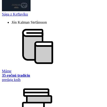
Sága z Keflavíku
Jón Kalman Stefánsson
Máme
35-ročnú tradíciu
predaja kníh