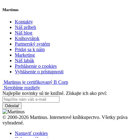
Martinus
Kontakty
Náš príbeh
Náš blog
Knihovrátok
Partnerský systém
Pridaj sa k nám
Marketing
Náš labák
Prehlásenie o cookies
Vyhlásenie o prístupnosti
Martinus je certifikovaný B Corp
Nerobíme rozdiely
Najlepšie novinky sú tie knižné. Získajte ich ako prví:
Odoslať
© 2000-2026 Martinus. Internetové kníhkupectvo. Všetky práva
vyhradené.
Nastaviť cookies