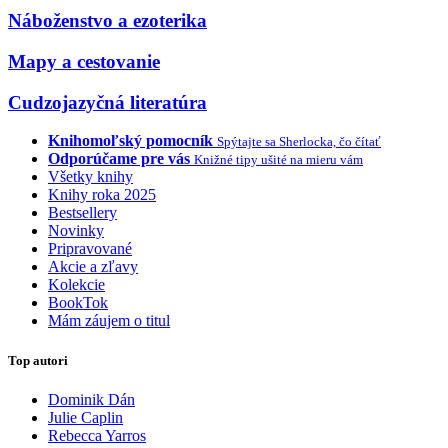
Náboženstvo a ezoterika
Mapy a cestovanie
Cudzojazyčná literatúra
Knihomoľský pomocník
Spýtajte sa Sherlocka, čo čítať
Odporúčame pre vás
Knižné tipy ušité na mieru vám
Všetky knihy
Knihy roka 2025
Bestsellery
Novinky
Pripravované
Akcie a zľavy
Kolekcie
BookTok
Mám záujem o titul
Top autori
Dominik Dán
Julie Caplin
Rebecca Yarros