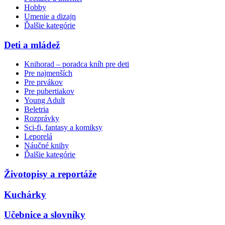
Hobby
Umenie a dizajn
Ďalšie kategórie
Deti a mládež
Knihorad – poradca kníh pre deti
Pre najmenších
Pre prvákov
Pre pubertiakov
Young Adult
Beletria
Rozprávky
Sci-fi, fantasy a komiksy
Leporelá
Náučné knihy
Ďalšie kategórie
Životopisy a reportáže
Kuchárky
Učebnice a slovníky