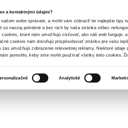
es a kontaktnými údajmi?
našom webe správate, a mohli vám zobraziť tie najlepšie tipy n
é sú naozaj potrebné a bez nich by naša stránka vôbec nefung
 cookies, ktoré nám umožňujú zisťovať, ako náš web funguje, a 
ačné cookies nám dovoľujú prispôsobovať stránku pre vašu lepši
zas umožňujú zobrazenie relevantnej reklamy. Niektoré údaje z
y nám pomohlo, keby sme mohli používať všetky tieto cookies. 
ersonalizačné
Analytické
Marketi