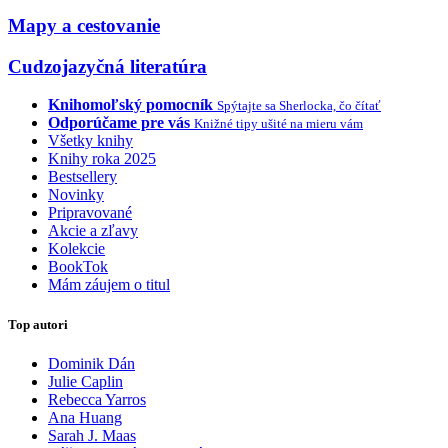
Mapy a cestovanie
Cudzojazyčná literatúra
Knihomoľský pomocník
Spýtajte sa Sherlocka, čo čítať
Odporúčame pre vás
Knižné tipy ušité na mieru vám
Všetky knihy
Knihy roka 2025
Bestsellery
Novinky
Pripravované
Akcie a zľavy
Kolekcie
BookTok
Mám záujem o titul
Top autori
Dominik Dán
Julie Caplin
Rebecca Yarros
Ana Huang
Sarah J. Maas