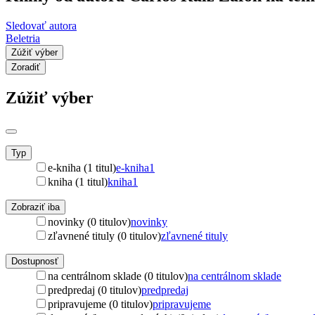
Sledovať autora
Beletria
Zúžiť výber
Zoradiť
Zúžiť výber
Typ
e-kniha (1 titul)
e-kniha
1
kniha (1 titul)
kniha
1
Zobraziť iba
novinky (0 titulov)
novinky
zľavnené tituly (0 titulov)
zľavnené tituly
Dostupnosť
na centrálnom sklade (0 titulov)
na centrálnom sklade
predpredaj (0 titulov)
predpredaj
pripravujeme (0 titulov)
pripravujeme