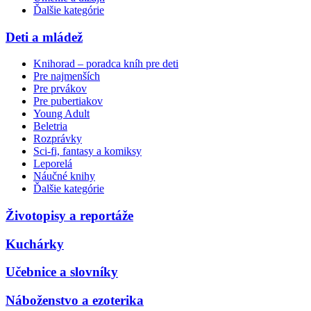
Ďalšie kategórie
Deti a mládež
Knihorad – poradca kníh pre deti
Pre najmenších
Pre prvákov
Pre pubertiakov
Young Adult
Beletria
Rozprávky
Sci-fi, fantasy a komiksy
Leporelá
Náučné knihy
Ďalšie kategórie
Životopisy a reportáže
Kuchárky
Učebnice a slovníky
Náboženstvo a ezoterika