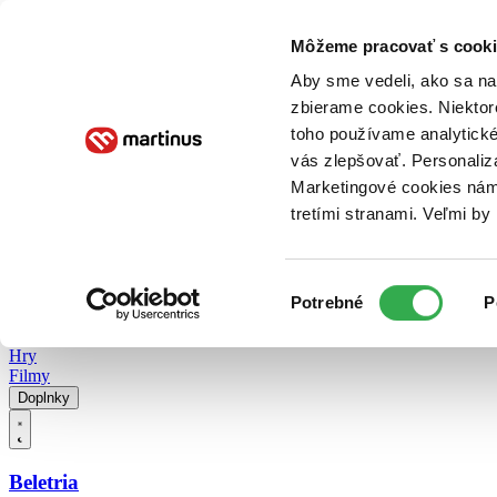
Doručenie
Kníhkupectvá
Knihovrátok
Poukážky
Knižný blog
Kontakt
Môžeme pracovať s cooki
Aby sme vedeli, ako sa na 
zbierame cookies. Niektor
E-knihy
Audioknihy
Hry
Filmy
Knihy
Doplnky
toho používame analytické
vás zlepšovať. Personaliz
Vyhľadávanie
Marketingové cookies nám 
tretími stranami. Veľmi b
Prihlásiť
Vyhľadávanie
Výber
Knihy
Potrebné
P
súhlasu
E-knihy
Audioknihy
Hry
Filmy
Doplnky
Beletria