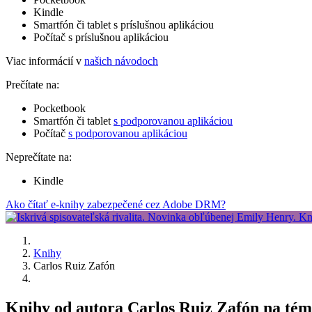
Kindle
Smartfón či tablet s príslušnou aplikáciou
Počítač s príslušnou aplikáciou
Viac informácií v
našich návodoch
Prečítate na:
Pocketbook
Smartfón či tablet
s podporovanou aplikáciou
Počítač
s podporovanou aplikáciou
Neprečítate na:
Kindle
Ako čítať e-knihy zabezpečené cez Adobe DRM?
Knihy
Carlos Ruiz Zafón
Knihy od autora Carlos Ruiz Zafón na té