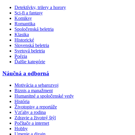
Detektívky, trilery a horory
Sci-fi a fantasy
Komiksy
Romantika
Spoločenská beletria
Klasika
Historické
Slovenská beletria
Svetová beletria
Poézia
Ďalšie kategórie
Náučná a odborná
Motivácia a sebarozvoj
Biznis a manažment
Humanitné a spoločenské vedy
História
Životopisy a reportáže
Vzťahy a rodina
Zdravie a životný štýl
Počítače a internet
Hobby
Umenie a dizajn