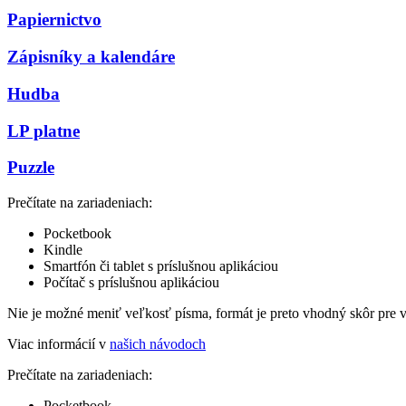
Papiernictvo
Zápisníky a kalendáre
Hudba
LP platne
Puzzle
Prečítate na zariadeniach:
Pocketbook
Kindle
Smartfón či tablet s príslušnou aplikáciou
Počítač s príslušnou aplikáciou
Nie je možné meniť veľkosť písma, formát je preto vhodný skôr pre 
Viac informácií v
našich návodoch
Prečítate na zariadeniach:
Pocketbook