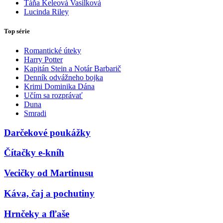
Táňa Keleová Vasilková
Lucinda Riley
Top série
Romantické úteky
Harry Potter
Kapitán Stein a Notár Barbarič
Denník odvážneho bojka
Krimi Dominika Dána
Učím sa rozprávať
Duna
Smradi
Darčekové poukážky
Čítačky e-kníh
Vecičky od Martinusu
Káva, čaj a pochutiny
Hrnčeky a fľaše