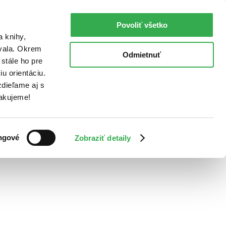
Povoliť všetko
a knihy,
ovala. Okrem
Odmietnuť
stále ho pre
u orientáciu.
dieľame aj s
Ďakujeme!
ngové
Zobraziť detaily