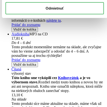
21,29 €
Ihneď na stiahnutie
Odmietnuť
Máte čítačku, tablet alebo mobil? Stiahnite si do nich e-knihu:
budete ju mať hneď a ešte aj ušetríte život stromom. Viac
informácii o e-knihách
nájdete tu
.
Pridať do zoznamu
Vložiť do košíka
Audiokniha
MP3 na CD
17,81 €
Do 4 – 6 dní
Tento produkt momentálne nemáme na sklade, ale zvyčajne
vám ho vieme zabezpečiť a odoslať do 4 – 6 dní. A
posnažíme sa aj trochu rýchlejšie!
Pridať do zoznamu
Vložiť do košíka
Čítaná
výborný stav
Túto knihu sme vykúpili cez
Knihovrátok
a je vo
výbornom stave.
Rozdiel medzi touto knihou a novou by ste
asi ani nespoznali. Knihu sme označili nálepkou, ktorá môže
na niektorých obaloch zanechať stopy.
13,10 €
Na sklade
Tento produkt síce máme aktuálne na sklade, máme však už