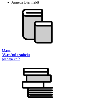
Annette Bjergfeldt
Máme
35-ročnú tradíciu
predaja kníh