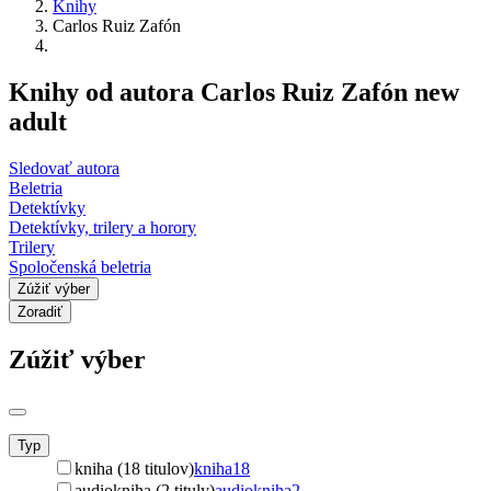
Knihy
Carlos Ruiz Zafón
Knihy od autora Carlos Ruiz Zafón new
adult
Sledovať autora
Beletria
Detektívky
Detektívky, trilery a horory
Trilery
Spoločenská beletria
Zúžiť výber
Zoradiť
Zúžiť výber
Typ
kniha (18 titulov)
kniha
18
audiokniha (2 tituly)
audiokniha
2