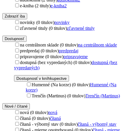
e-kniha (2 tituly)
e-kniha
2
Zobraziť iba
novinky (0 titulov)
novinky
zľavnené tituly (0 titulov)
zľavnené tituly
Dostupnosť
na centrálnom sklade (0 titulov)
na centrálnom sklade
predpredaj (0 titulov)
predpredaj
pripravujeme (0 titulov)
pripravujeme
dostupná (bez vypredaných) (0 titulov)
dostupná (bez
vypredaných)
Dostupnosť v kníhkupectve
Humenné (Na korze) (0 titulov)
Humenné (Na
korze)
Trenčín (Martinus) (0 titulov)
Trenčín (Martinus)
Nové / čítané
nová (0 titulov)
nová
čítaná (0 titulov)
čítaná
čítaná - výborný stav (0 titulov)
čítaná - výborný stav
čítaná - mierne opotrebovaná (0 titulov)
čítaná - mierne