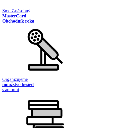
Sme 7-násobný
MasterCard
Obchodník roka
Organizujeme
množstvo besied
s autormi