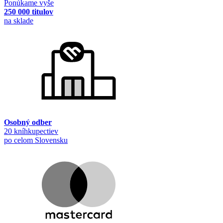
Ponúkame vyše
250 000 titulov
na sklade
Osobný odber
20 kníhkupectiev
po celom Slovensku