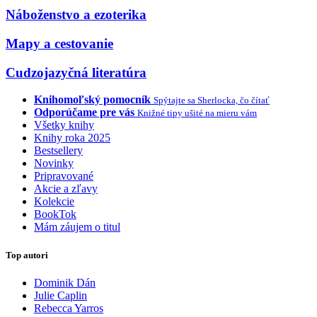
Náboženstvo a ezoterika
Mapy a cestovanie
Cudzojazyčná literatúra
Knihomoľský pomocník
Spýtajte sa Sherlocka, čo čítať
Odporúčame pre vás
Knižné tipy ušité na mieru vám
Všetky knihy
Knihy roka 2025
Bestsellery
Novinky
Pripravované
Akcie a zľavy
Kolekcie
BookTok
Mám záujem o titul
Top autori
Dominik Dán
Julie Caplin
Rebecca Yarros