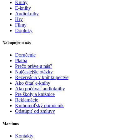
Knihy
E-knihy
Audioknihy
Hry
Filmy
Doplnky
Nakupujte u nás
Doručenie
Platba
Prečo práve u nás?
Najčastejšie otázky
Rezervácia v kníhkupectve
Ako čítať e-knihy
Ako počúvať audioknihy
Pre školy a knižnice
Reklamácie
Knihomoľský pomocník
Odstúpiť od zmluvy
Martinus
Kontakty