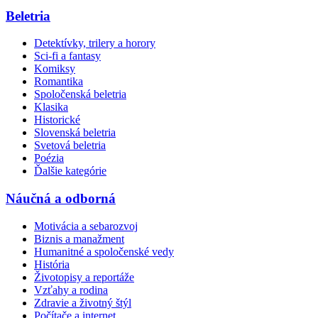
Beletria
Detektívky, trilery a horory
Sci-fi a fantasy
Komiksy
Romantika
Spoločenská beletria
Klasika
Historické
Slovenská beletria
Svetová beletria
Poézia
Ďalšie kategórie
Náučná a odborná
Motivácia a sebarozvoj
Biznis a manažment
Humanitné a spoločenské vedy
História
Životopisy a reportáže
Vzťahy a rodina
Zdravie a životný štýl
Počítače a internet