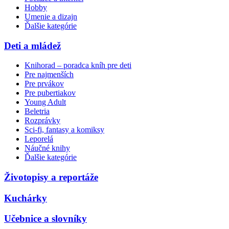
Hobby
Umenie a dizajn
Ďalšie kategórie
Deti a mládež
Knihorad – poradca kníh pre deti
Pre najmenších
Pre prvákov
Pre pubertiakov
Young Adult
Beletria
Rozprávky
Sci-fi, fantasy a komiksy
Leporelá
Náučné knihy
Ďalšie kategórie
Životopisy a reportáže
Kuchárky
Učebnice a slovníky