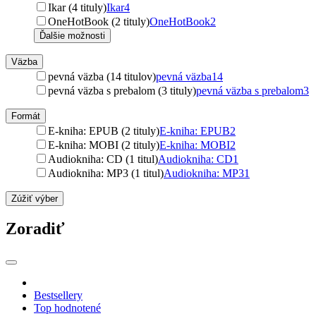
Ikar (4 tituly)
Ikar
4
OneHotBook (2 tituly)
OneHotBook
2
Ďalšie možnosti
Väzba
pevná väzba (14 titulov)
pevná väzba
14
pevná väzba s prebalom (3 tituly)
pevná väzba s prebalom
3
Formát
E-kniha: EPUB (2 tituly)
E-kniha: EPUB
2
E-kniha: MOBI (2 tituly)
E-kniha: MOBI
2
Audiokniha: CD (1 titul)
Audiokniha: CD
1
Audiokniha: MP3 (1 titul)
Audiokniha: MP3
1
Zúžiť výber
Zoradiť
Bestsellery
Top hodnotené