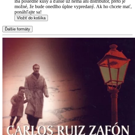
iba posledné kusy a ďalšie už nemá ani distribútor, preto je
možné, že bude onedlho úplne vypredaný. Ak ho chcete mať,
ponáhľajte sa!
Vložiť do košíka
Ďalšie formáty