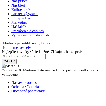
Náš príbeh
Náš blog
Knihovrátok
Partnerský systém
Pridaj sa k nám
Marketing
Náš labák
Prehlásenie o cookies
Vyhlásenie o prístupnosti
Martinus je certifikovaný B Corp
Nerobíme rozdiely
Najlepšie novinky sú tie knižné. Získajte ich ako prví:
Odoslať
© 2000-2026 Martinus. Internetové kníhkupectvo. Všetky práva
vyhradené.
Nastaviť cookies
Ochrana súkromia
Obchodné podmienky