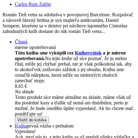
Carlos Ruiz Zafón
Román Tieň vetra sa odohráva v povojnovej Barcelone. Rozprávač
a zároveň hlavný hrdina je syn majiteľa antikvariátu, Daniel
Sempere, ktorému sa v detstve pri návšteve tajomného Cintorína
zabudnutých kníh dostane do rúk román Tieň vetra...
Čítaná
mierne opotrebovaná
Túto knihu sme vykúpili cez
Knihovrátok
a je mierne
opotrebovaná.
Na tejto knihe už síce poznať, že ju niekto
čítal, môže jej chýbať prebal, nie je však poškodená tak, aby
to akokoľvek znižovalo zážitok z jej obsahu. Knihu sme
označili nálepkou, ktorá môže na niektorých obaloch
zanechať stopy.
8,65 €
Na sklade
Tento produkt síce máme aktuálne na sklade, máme však už
iba posledné kusy a ďalšie už nemá ani distribútor, preto je
možné, že bude onedlho úplne vypredaný. Ak ho chcete mať,
ponáhľajte sa!
Vložiť do košíka
Kniha
pevná väzba s prebalom
Vypredané
Ach, mrzí nás to, z tejto knihy sa už predali všetky výtlačky a