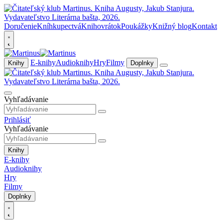
Doručenie
Kníhkupectvá
Knihovrátok
Poukážky
Knižný blog
Kontakt
E-knihy
Audioknihy
Hry
Filmy
Knihy
Doplnky
Vyhľadávanie
Prihlásiť
Vyhľadávanie
Knihy
E-knihy
Audioknihy
Hry
Filmy
Doplnky