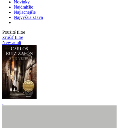
Novinky
Najdrahšie
Najlacnejšie
Najvyššia zľava
Použité filtre
Zrušiť filtre
New adult