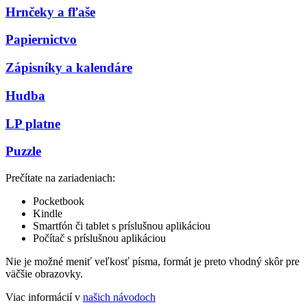
Hrnčeky a fľaše
Papiernictvo
Zápisníky a kalendáre
Hudba
LP platne
Puzzle
Prečítate na zariadeniach:
Pocketbook
Kindle
Smartfón či tablet s príslušnou aplikáciou
Počítač s príslušnou aplikáciou
Nie je možné meniť veľkosť písma, formát je preto vhodný skôr pre
väčšie obrazovky.
Viac informácií v
našich návodoch