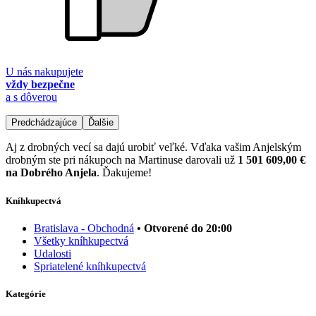
U nás nakupujete
vždy bezpečne
a s dôverou
Predchádzajúce
Ďalšie
Aj z drobných vecí sa dajú urobiť veľké. Vďaka vašim Anjelským
drobným ste pri nákupoch na Martinuse darovali už
1 501 609,00 €
na Dobrého Anjela
. Ďakujeme!
Kníhkupectvá
Bratislava - Obchodná
• Otvorené do 20:00
Všetky kníhkupectvá
Udalosti
Spriatelené kníhkupectvá
Kategórie