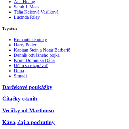
Ana Huang
Sarah J. Maas
Táňa Keleová Vasilková
Lucinda Riley
Top série
Romantické úteky
Harry Potter
Kapitán Stein a Notár Barbarič
Denník odvážneho bojka
Krimi Dominika Dána
Učím sa rozprávať
Duna
Smradi
Darčekové poukážky
Čítačky e-kníh
Vecičky od Martinusu
Káva, čaj a pochutiny