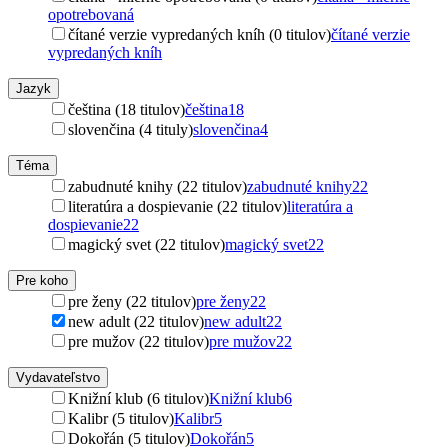
opotrebovaná
čítané verzie vypredaných kníh (0 titulov)
čítané verzie
vypredaných kníh
Jazyk
čeština (18 titulov)
čeština
18
slovenčina (4 tituly)
slovenčina
4
Téma
zabudnuté knihy (22 titulov)
zabudnuté knihy
22
literatúra a dospievanie (22 titulov)
literatúra a
dospievanie
22
magický svet (22 titulov)
magický svet
22
Pre koho
pre ženy (22 titulov)
pre ženy
22
new adult (22 titulov)
new adult
22
pre mužov (22 titulov)
pre mužov
22
Vydavateľstvo
Knižní klub (6 titulov)
Knižní klub
6
Kalibr (5 titulov)
Kalibr
5
Dokořán (5 titulov)
Dokořán
5