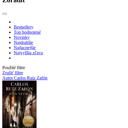
Bestsellery
Top hodnotené
Novinky
Najdrahšie
Najlacnejšie
Najvyššia zľava
Použité filtre
Zrušiť filtre
Autor Carlos Ruiz Zafón