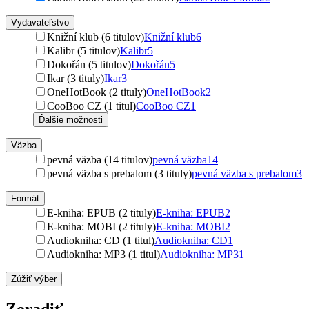
Vydavateľstvo
Knižní klub (6 titulov)
Knižní klub
6
Kalibr (5 titulov)
Kalibr
5
Dokořán (5 titulov)
Dokořán
5
Ikar (3 tituly)
Ikar
3
OneHotBook (2 tituly)
OneHotBook
2
CooBoo CZ (1 titul)
CooBoo CZ
1
Ďalšie možnosti
Väzba
pevná väzba (14 titulov)
pevná väzba
14
pevná väzba s prebalom (3 tituly)
pevná väzba s prebalom
3
Formát
E-kniha: EPUB (2 tituly)
E-kniha: EPUB
2
E-kniha: MOBI (2 tituly)
E-kniha: MOBI
2
Audiokniha: CD (1 titul)
Audiokniha: CD
1
Audiokniha: MP3 (1 titul)
Audiokniha: MP3
1
Zúžiť výber
Zoradiť