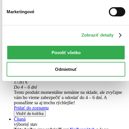
Na sklade 3 ks
Túto knihu máme síce aktuálne na sklade, máme však už iba
Marketingové
posledné kusy. Ak ju chcete mať rýchlo, ponáhľajte sa!
Dodanie ďalších môže trvať dlhšie, zvyčajne do šiestich dní.
Pridať do zoznamu
Vložiť do košíka
E-kniha
EPUB
MOBI
Zobraziť detaily
21,29 €
Ihneď na stiahnutie
Máte čítačku, tablet alebo mobil? Stiahnite si do nich e-knihu:
Povoliť všetko
budete ju mať hneď a ešte aj ušetríte život stromom. Viac
informácii o e-knihách
nájdete tu
.
Pridať do zoznamu
Odmietnuť
Vložiť do košíka
Audiokniha
MP3 na CD
17,81 €
Do 4 – 6 dní
Tento produkt momentálne nemáme na sklade, ale zvyčajne
vám ho vieme zabezpečiť a odoslať do 4 – 6 dní. A
posnažíme sa aj trochu rýchlejšie!
Pridať do zoznamu
Vložiť do košíka
Čítaná
výborný stav