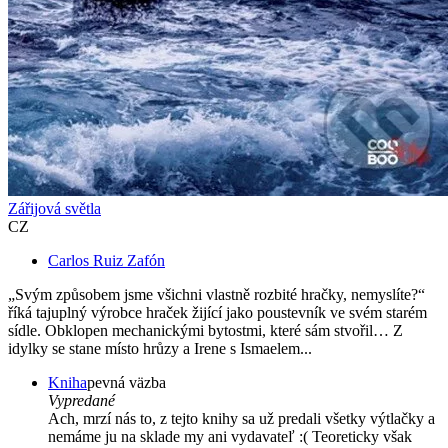
Zářijová světla
CZ
Carlos Ruiz Zafón
„Svým způsobem jsme všichni vlastně rozbité hračky, nemyslíte?“
říká tajuplný výrobce hraček žijící jako poustevník ve svém starém
sídle. Obklopen mechanickými bytostmi, které sám stvořil… Z
idylky se stane místo hrůzy a Irene s Ismaelem...
Kniha
pevná väzba
Vypredané
Ach, mrzí nás to, z tejto knihy sa už predali všetky výtlačky a
nemáme ju na sklade my ani vydavateľ :( Teoreticky však