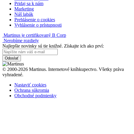
Pridaj sa k nám
Marketing
Náš labák
Prehlásenie o cookies
Vyhlásenie o prístupnosti
Martinus je certifikovaný B Corp
Nerobíme rozdiely
Najlepšie novinky sú tie knižné. Získajte ich ako prví:
Odoslať
© 2000-2026 Martinus. Internetové kníhkupectvo. Všetky práva
vyhradené.
Nastaviť cookies
Ochrana súkromia
Obchodné podmienky