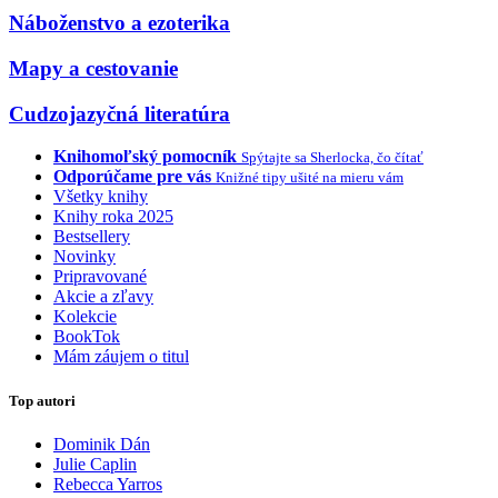
Náboženstvo a ezoterika
Mapy a cestovanie
Cudzojazyčná literatúra
Knihomoľský pomocník
Spýtajte sa Sherlocka, čo čítať
Odporúčame pre vás
Knižné tipy ušité na mieru vám
Všetky knihy
Knihy roka 2025
Bestsellery
Novinky
Pripravované
Akcie a zľavy
Kolekcie
BookTok
Mám záujem o titul
Top autori
Dominik Dán
Julie Caplin
Rebecca Yarros