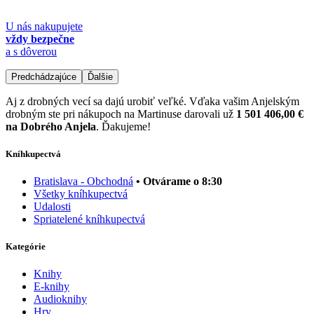
U nás nakupujete
vždy bezpečne
a s dôverou
Predchádzajúce
Ďalšie
Aj z drobných vecí sa dajú urobiť veľké. Vďaka vašim Anjelským
drobným ste pri nákupoch na Martinuse darovali už
1 501 406,00 €
na Dobrého Anjela
. Ďakujeme!
Kníhkupectvá
Bratislava - Obchodná
• Otvárame o 8:30
Všetky kníhkupectvá
Udalosti
Spriatelené kníhkupectvá
Kategórie
Knihy
E-knihy
Audioknihy
Hry