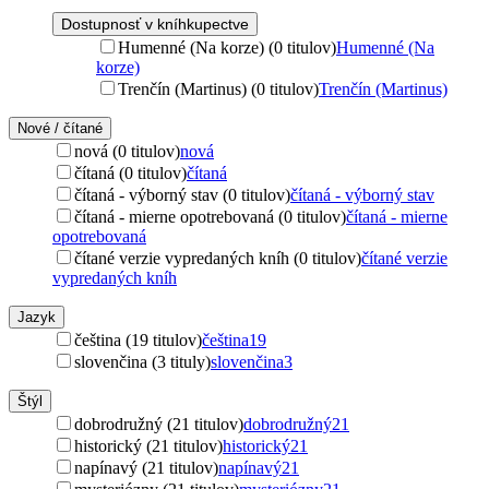
Dostupnosť v kníhkupectve
Humenné (Na korze) (0 titulov)
Humenné (Na
korze)
Trenčín (Martinus) (0 titulov)
Trenčín (Martinus)
Nové / čítané
nová (0 titulov)
nová
čítaná (0 titulov)
čítaná
čítaná - výborný stav (0 titulov)
čítaná - výborný stav
čítaná - mierne opotrebovaná (0 titulov)
čítaná - mierne
opotrebovaná
čítané verzie vypredaných kníh (0 titulov)
čítané verzie
vypredaných kníh
Jazyk
čeština (19 titulov)
čeština
19
slovenčina (3 tituly)
slovenčina
3
Štýl
dobrodružný (21 titulov)
dobrodružný
21
historický (21 titulov)
historický
21
napínavý (21 titulov)
napínavý
21