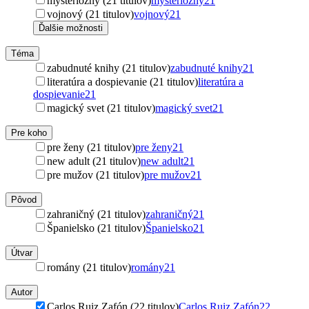
mysteriózny (21 titulov)
mysteriózny
21
vojnový (21 titulov)
vojnový
21
Ďalšie možnosti
Téma
zabudnuté knihy (21 titulov)
zabudnuté knihy
21
literatúra a dospievanie (21 titulov)
literatúra a
dospievanie
21
magický svet (21 titulov)
magický svet
21
Pre koho
pre ženy (21 titulov)
pre ženy
21
new adult (21 titulov)
new adult
21
pre mužov (21 titulov)
pre mužov
21
Pôvod
zahraničný (21 titulov)
zahraničný
21
Španielsko (21 titulov)
Španielsko
21
Útvar
romány (21 titulov)
romány
21
Autor
Carlos Ruiz Zafón (22 titulov)
Carlos Ruiz Zafón
22