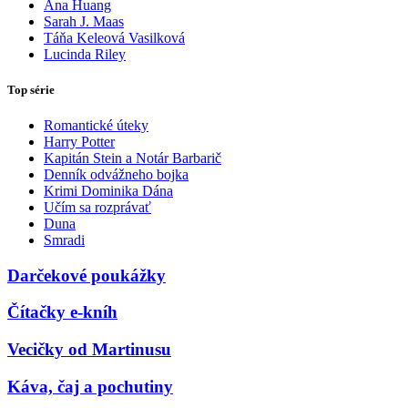
Ana Huang
Sarah J. Maas
Táňa Keleová Vasilková
Lucinda Riley
Top série
Romantické úteky
Harry Potter
Kapitán Stein a Notár Barbarič
Denník odvážneho bojka
Krimi Dominika Dána
Učím sa rozprávať
Duna
Smradi
Darčekové poukážky
Čítačky e-kníh
Vecičky od Martinusu
Káva, čaj a pochutiny