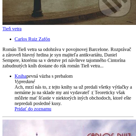
Tieň vetra
Carlos Ruiz Zafón
Román Tieň vetra sa odohráva v povojnovej Barcelone. Rozprávač
a zároveň hlavný hrdina je syn majiteľa antikvariátu, Daniel
Sempere, ktorému sa v detstve pri návšteve tajomného Cintorína
zabudnutých kníh dostane do rúk román Tieň vetra...
Kniha
pevná väzba s prebalom
Vypredané
Ach, mrzí nás to, z tejto knihy sa už predali všetky výtlačky a
nemáme ju na sklade my ani vydavateľ :( Teoreticky však
môžete mať šťastie v niektorých iných obchodoch, ktoré ešte
nepredali posledné kusy.
Pridať do zoznamu