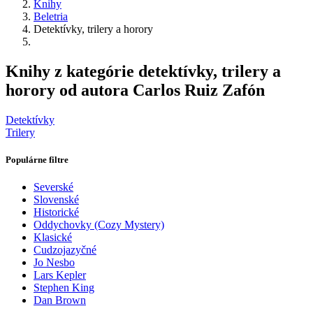
Knihy
Beletria
Detektívky, trilery a horory
Knihy z kategórie detektívky, trilery a
horory od autora Carlos Ruiz Zafón
Detektívky
Trilery
Populárne filtre
Severské
Slovenské
Historické
Oddychovky (Cozy Mystery)
Klasické
Cudzojazyčné
Jo Nesbo
Lars Kepler
Stephen King
Dan Brown