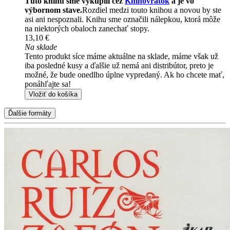
Túto knihu sme vykúpili cez
Knihovrátok
a je vo
výbornom stave.
Rozdiel medzi touto knihou a novou by ste
asi ani nespoznali. Knihu sme označili nálepkou, ktorá môže
na niektorých obaloch zanechať stopy.
13,10 €
Na sklade
Tento produkt síce máme aktuálne na sklade, máme však už
iba posledné kusy a ďalšie už nemá ani distribútor, preto je
možné, že bude onedlho úplne vypredaný. Ak ho chcete mať,
ponáhľajte sa!
Vložiť do košíka
Ďalšie formáty