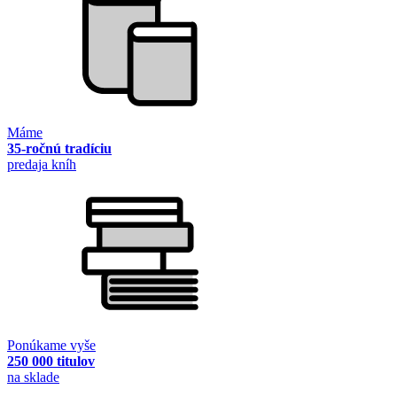
Máme
35-ročnú tradíciu
predaja kníh
Ponúkame vyše
250 000 titulov
na sklade