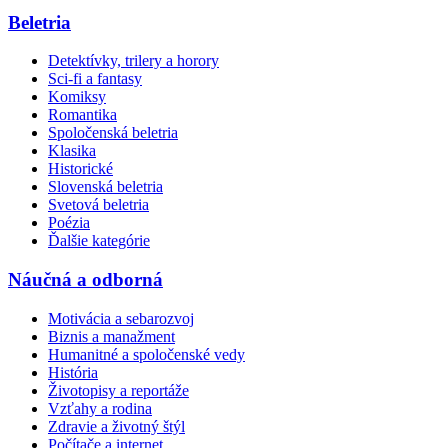
Beletria
Detektívky, trilery a horory
Sci-fi a fantasy
Komiksy
Romantika
Spoločenská beletria
Klasika
Historické
Slovenská beletria
Svetová beletria
Poézia
Ďalšie kategórie
Náučná a odborná
Motivácia a sebarozvoj
Biznis a manažment
Humanitné a spoločenské vedy
História
Životopisy a reportáže
Vzťahy a rodina
Zdravie a životný štýl
Počítače a internet