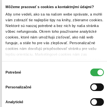
Môžeme pracovať s cookies a kontaktnými údajmi?
Aby sme vedeli, ako sa na našom webe správate, a mohli
vám zobraziť tie najlepšie tipy na knihy, zbierame cookies.
Niektoré sú naozaj potrebné a bez nich by naša stránka
vôbec nefungovala. Okrem toho používame analytické
cookies, ktoré nám umožňujú zisťovať, ako náš web
funguje, a stále ho pre vás zlepšovať. Personalizačné
cookies nám dovoľujú prispôsobovať stránku pre vašu
Stín větru
CZ
lepšiu orientáciu. Marketingové cookies nám zas
umožňujú zobrazenie relevantnej reklamy. Niektoré údaje
Carlos Ruiz Zafón
zdieľame aj s tretími stranami. Veľmi by nám pomohlo,
Výber
Martinusáčka odporúča
5
keby sme mohli používať všetky tieto cookies. Ďakujeme!
Potrebné
súhlasu
Kultovní literární thriller s prvky historického i gotického románu,
vydaný ve 45 zemích. Hluboko v srdci starobylé Barcelony leží
Personalizačné
ukryté pohřebiště zapomenutých knih, tisíců ztracených či
odložených svazků...
Kniha
pevná väzba
Analytické
6,90 €