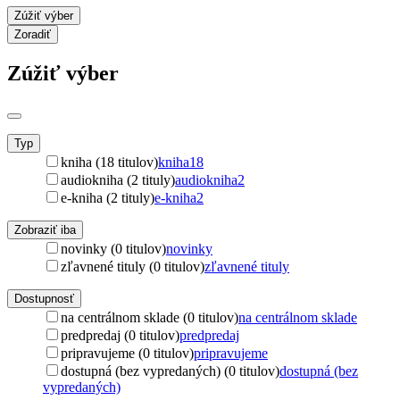
Zúžiť výber
Zoradiť
Zúžiť výber
Typ
kniha (18 titulov)
kniha
18
audiokniha (2 tituly)
audiokniha
2
e-kniha (2 tituly)
e-kniha
2
Zobraziť iba
novinky (0 titulov)
novinky
zľavnené tituly (0 titulov)
zľavnené tituly
Dostupnosť
na centrálnom sklade (0 titulov)
na centrálnom sklade
predpredaj (0 titulov)
predpredaj
pripravujeme (0 titulov)
pripravujeme
dostupná (bez vypredaných) (0 titulov)
dostupná (bez
vypredaných)