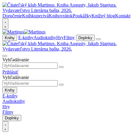
Doručenie
Kníhkupectvá
Knihovrátok
Poukážky
Knižný blog
Kontakt
E-knihy
Audioknihy
Hry
Filmy
Knihy
Doplnky
Vyhľadávanie
Prihlásiť
Vyhľadávanie
Knihy
E-knihy
Audioknihy
Hry
Filmy
Doplnky