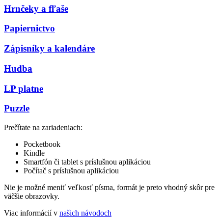
Hrnčeky a fľaše
Papiernictvo
Zápisníky a kalendáre
Hudba
LP platne
Puzzle
Prečítate na zariadeniach:
Pocketbook
Kindle
Smartfón či tablet s príslušnou aplikáciou
Počítač s príslušnou aplikáciou
Nie je možné meniť veľkosť písma, formát je preto vhodný skôr pre
väčšie obrazovky.
Viac informácií v
našich návodoch