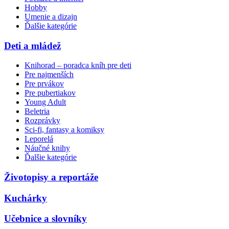
Hobby
Umenie a dizajn
Ďalšie kategórie
Deti a mládež
Knihorad – poradca kníh pre deti
Pre najmenších
Pre prvákov
Pre pubertiakov
Young Adult
Beletria
Rozprávky
Sci-fi, fantasy a komiksy
Leporelá
Náučné knihy
Ďalšie kategórie
Životopisy a reportáže
Kuchárky
Učebnice a slovníky