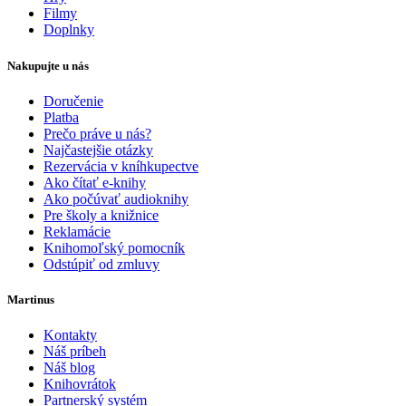
Filmy
Doplnky
Nakupujte u nás
Doručenie
Platba
Prečo práve u nás?
Najčastejšie otázky
Rezervácia v kníhkupectve
Ako čítať e-knihy
Ako počúvať audioknihy
Pre školy a knižnice
Reklamácie
Knihomoľský pomocník
Odstúpiť od zmluvy
Martinus
Kontakty
Náš príbeh
Náš blog
Knihovrátok
Partnerský systém