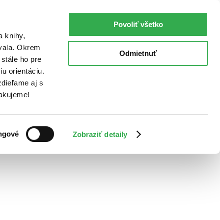
Povoliť všetko
a knihy,
ovala. Okrem
Odmietnuť
stále ho pre
u orientáciu.
dieľame aj s
Ďakujeme!
ngové
Zobraziť detaily