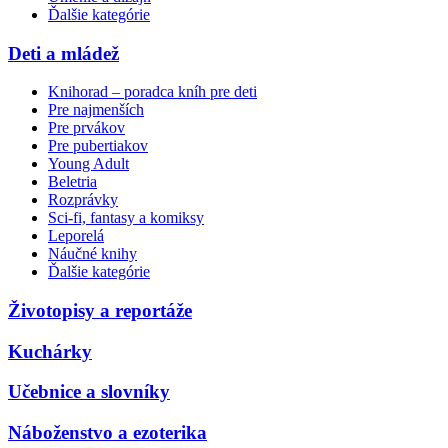
Ďalšie kategórie
Deti a mládež
Knihorad – poradca kníh pre deti
Pre najmenších
Pre prvákov
Pre pubertiakov
Young Adult
Beletria
Rozprávky
Sci-fi, fantasy a komiksy
Leporelá
Náučné knihy
Ďalšie kategórie
Životopisy a reportáže
Kuchárky
Učebnice a slovníky
Náboženstvo a ezoterika