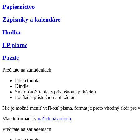
Papiernictvo
Zápisníky a kalendáre
Hudba
LP platne
Puzzle
Prečítate na zariadeniach:
Pocketbook
Kindle
Smartfón či tablet s príslušnou aplikáciou
Počítač s príslušnou aplikáciou
Nie je možné meniť veľkosť písma, formát je preto vhodný skôr pre 
Viac informácií v
našich návodoch
Prečítate na zariadeniach:
Pocketbook