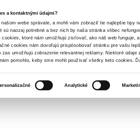
es a kontaktnými údajmi?
našom webe správate, a mohli vám zobraziť tie najlepšie tipy n
é sú naozaj potrebné a bez nich by naša stránka vôbec nefung
 cookies, ktoré nám umožňujú zisťovať, ako náš web funguje, a 
ačné cookies nám dovoľujú prispôsobovať stránku pre vašu lepši
zas umožňujú zobrazenie relevantnej reklamy. Niektoré údaje z
y nám pomohlo, keby sme mohli používať všetky tieto cookies. 
ersonalizačné
Analytické
Marketi