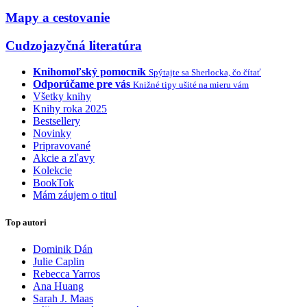
Mapy a cestovanie
Cudzojazyčná literatúra
Knihomoľský pomocník
Spýtajte sa Sherlocka, čo čítať
Odporúčame pre vás
Knižné tipy ušité na mieru vám
Všetky knihy
Knihy roka 2025
Bestsellery
Novinky
Pripravované
Akcie a zľavy
Kolekcie
BookTok
Mám záujem o titul
Top autori
Dominik Dán
Julie Caplin
Rebecca Yarros
Ana Huang
Sarah J. Maas