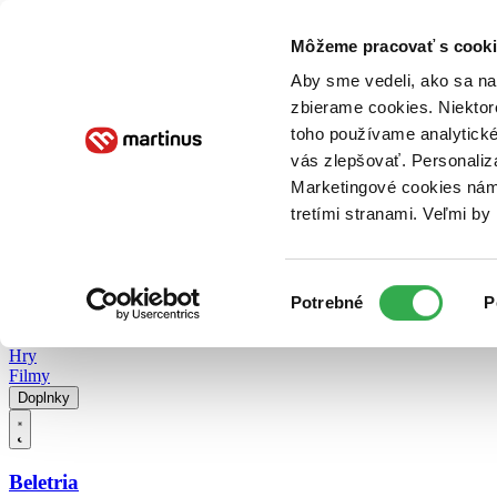
Doručenie
Kníhkupectvá
Knihovrátok
Poukážky
Knižný blog
Kontakt
Môžeme pracovať s cooki
Aby sme vedeli, ako sa na 
zbierame cookies. Niektor
E-knihy
Audioknihy
Hry
Filmy
Knihy
Doplnky
toho používame analytické
vás zlepšovať. Personaliz
Vyhľadávanie
Marketingové cookies nám 
tretími stranami. Veľmi b
Prihlásiť
Vyhľadávanie
Výber
Knihy
Potrebné
P
súhlasu
E-knihy
Audioknihy
Hry
Filmy
Doplnky
Beletria