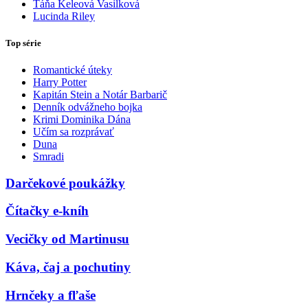
Táňa Keleová Vasilková
Lucinda Riley
Top série
Romantické úteky
Harry Potter
Kapitán Stein a Notár Barbarič
Denník odvážneho bojka
Krimi Dominika Dána
Učím sa rozprávať
Duna
Smradi
Darčekové poukážky
Čítačky e-kníh
Vecičky od Martinusu
Káva, čaj a pochutiny
Hrnčeky a fľaše