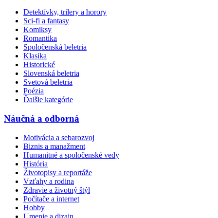
Detektívky, trilery a horory
Sci-fi a fantasy
Komiksy
Romantika
Spoločenská beletria
Klasika
Historické
Slovenská beletria
Svetová beletria
Poézia
Ďalšie kategórie
Náučná a odborná
Motivácia a sebarozvoj
Biznis a manažment
Humanitné a spoločenské vedy
História
Životopisy a reportáže
Vzťahy a rodina
Zdravie a životný štýl
Počítače a internet
Hobby
Umenie a dizajn