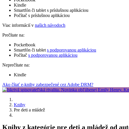
Kindle
Smartfón či tablet s príslušnou aplikáciou
Počítač s príslušnou aplikáciou
Viac informácií v
našich návodoch
Prečítate na:
Pocketbook
Smartfón či tablet
s podporovanou aplikáciou
Počítač
s podporovanou aplikáciou
Neprečítate na:
Kindle
Ako čítať e-knihy zabezpečené cez Adobe DRM?
Knihy
Pre deti a mládež
Knihy z kategórie pre deti a mládež od au