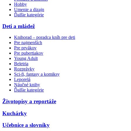
Hobby
Umenie a dizajn
Ďalšie kategórie
Deti a mládež
Knihorad – poradca kníh pre deti
Pre najmenších
Pre prvákov
Pre pubertiakov
Young Adult
Beletria
Rozprávky
Sci-fi, fantasy a komiksy
Leporelá
Náučné knihy
Ďalšie kategórie
Životopisy a reportáže
Kuchárky
Učebnice a slovníky