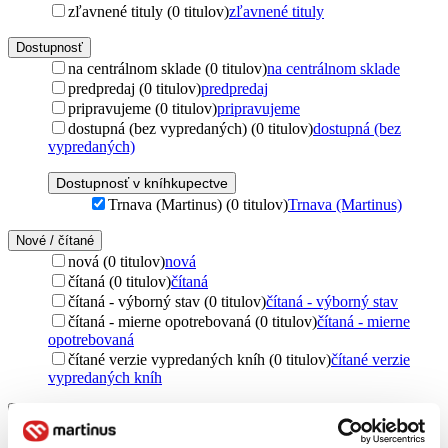
zľavnené tituly (0 titulov)
zľavnené tituly
Dostupnosť
na centrálnom sklade (0 titulov)
na centrálnom sklade
predpredaj (0 titulov)
predpredaj
pripravujeme (0 titulov)
pripravujeme
dostupná (bez vypredaných) (0 titulov)
dostupná (bez
vypredaných)
Dostupnosť v kníhkupectve
Trnava (Martinus) (0 titulov)
Trnava (Martinus)
Nové / čítané
nová (0 titulov)
nová
čítaná (0 titulov)
čítaná
čítaná - výborný stav (0 titulov)
čítaná - výborný stav
čítaná - mierne opotrebovaná (0 titulov)
čítaná - mierne
opotrebovaná
čítané verzie vypredaných kníh (0 titulov)
čítané verzie
vypredaných kníh
Jazyk
angličtina (1 titul)
angličtina
1