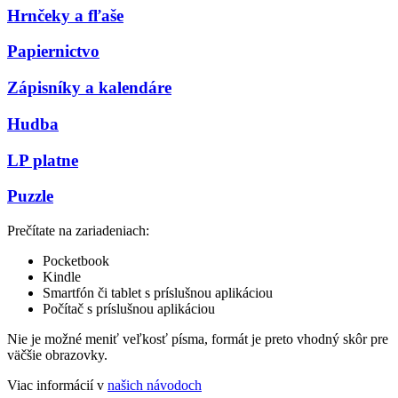
Hrnčeky a fľaše
Papiernictvo
Zápisníky a kalendáre
Hudba
LP platne
Puzzle
Prečítate na zariadeniach:
Pocketbook
Kindle
Smartfón či tablet s príslušnou aplikáciou
Počítač s príslušnou aplikáciou
Nie je možné meniť veľkosť písma, formát je preto vhodný skôr pre
väčšie obrazovky.
Viac informácií v
našich návodoch