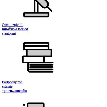
Organizujeme
množstvo besied
s autormi
Podporujeme
čítanie
s porozumením