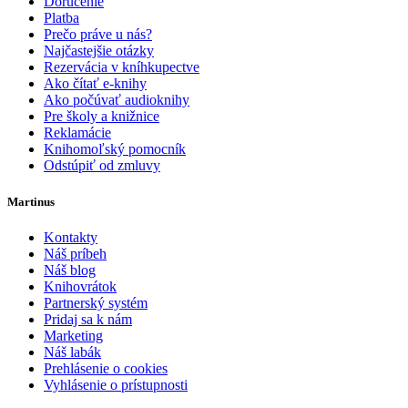
Doručenie
Platba
Prečo práve u nás?
Najčastejšie otázky
Rezervácia v kníhkupectve
Ako čítať e-knihy
Ako počúvať audioknihy
Pre školy a knižnice
Reklamácie
Knihomoľský pomocník
Odstúpiť od zmluvy
Martinus
Kontakty
Náš príbeh
Náš blog
Knihovrátok
Partnerský systém
Pridaj sa k nám
Marketing
Náš labák
Prehlásenie o cookies
Vyhlásenie o prístupnosti