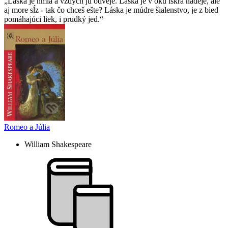
Láska je hmla a vzdych ju odveje. Láska je v oku iskra nádeje, ale
aj more sĺz - tak čo chceš ešte? Láska je múdre šialenstvo, je z bied
pomáhajúci liek, i prudký jed.
Romeo a Júlia
William Shakespeare