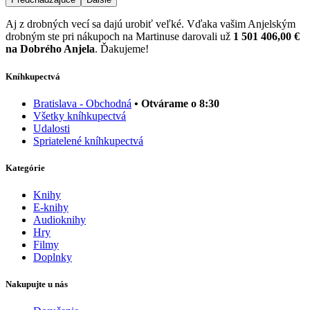
Aj z drobných vecí sa dajú urobiť veľké. Vďaka vašim Anjelským
drobným ste pri nákupoch na Martinuse darovali už
1 501 406,00 €
na Dobrého Anjela
. Ďakujeme!
Kníhkupectvá
Bratislava - Obchodná
• Otvárame o 8:30
Všetky kníhkupectvá
Udalosti
Spriatelené kníhkupectvá
Kategórie
Knihy
E-knihy
Audioknihy
Hry
Filmy
Doplnky
Nakupujte u nás