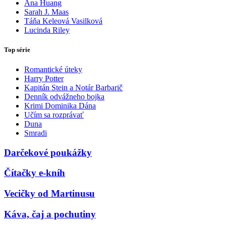
Ana Huang
Sarah J. Maas
Táňa Keleová Vasilková
Lucinda Riley
Top série
Romantické úteky
Harry Potter
Kapitán Stein a Notár Barbarič
Denník odvážneho bojka
Krimi Dominika Dána
Učím sa rozprávať
Duna
Smradi
Darčekové poukážky
Čítačky e-kníh
Vecičky od Martinusu
Káva, čaj a pochutiny