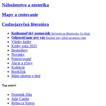
Náboženstvo a ezoterika
Mapy a cestovanie
Cudzojazyčná literatúra
Knihomoľský pomocník
Spýtajte sa Sherlocka, čo čítať
Odporúčame pre vás
Knižné tipy ušité na mieru vám
Všetky knihy
Knihy roka 2025
Bestsellery
Novinky
Pripravované
Akcie a zľavy
Kolekcie
BookTok
Mám záujem o titul
Top autori
Dominik Dán
Julie Caplin
Rebecca Yarros