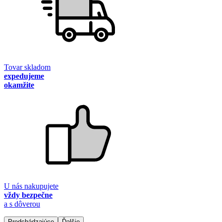
Tovar skladom
expedujeme
okamžite
U nás nakupujete
vždy bezpečne
a s dôverou
Predchádzajúce
Ďalšie