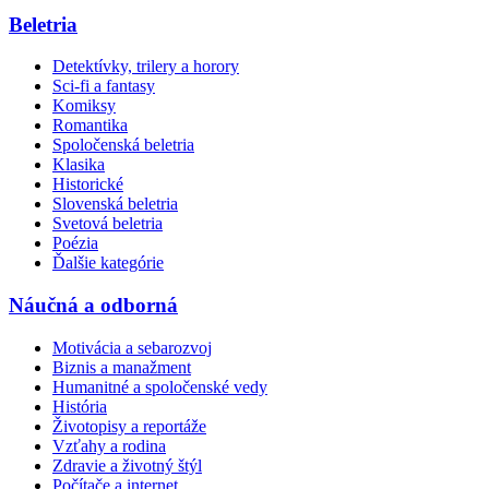
Beletria
Detektívky, trilery a horory
Sci-fi a fantasy
Komiksy
Romantika
Spoločenská beletria
Klasika
Historické
Slovenská beletria
Svetová beletria
Poézia
Ďalšie kategórie
Náučná a odborná
Motivácia a sebarozvoj
Biznis a manažment
Humanitné a spoločenské vedy
História
Životopisy a reportáže
Vzťahy a rodina
Zdravie a životný štýl
Počítače a internet