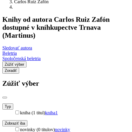
Carlos Ruiz Zafón
Knihy od autora Carlos Ruiz Zafón
dostupné v kníhkupectve Trnava
(Martinus)
Sledovať autora
Beletria
Spoločenská beletria
Zúžiť výber
Zoradiť
Zúžiť výber
Typ
kniha (1 titul)
kniha
1
Zobraziť iba
novinky (0 titulov)
novinky