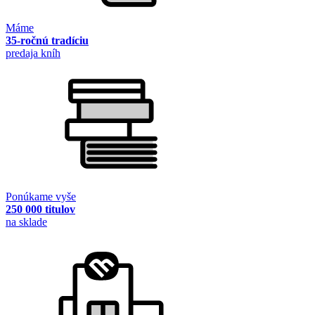
Máme
35-ročnú tradíciu
predaja kníh
Ponúkame vyše
250 000 titulov
na sklade