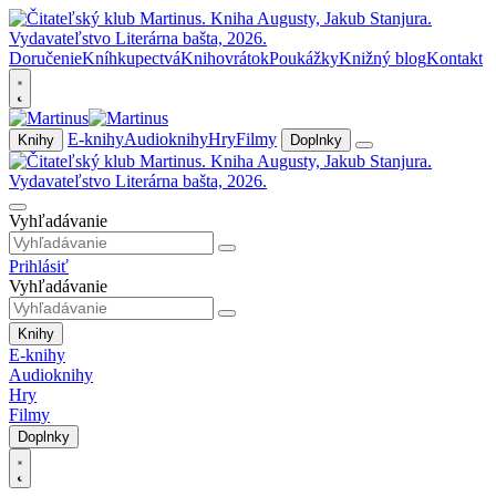
Doručenie
Kníhkupectvá
Knihovrátok
Poukážky
Knižný blog
Kontakt
E-knihy
Audioknihy
Hry
Filmy
Knihy
Doplnky
Vyhľadávanie
Prihlásiť
Vyhľadávanie
Knihy
E-knihy
Audioknihy
Hry
Filmy
Doplnky