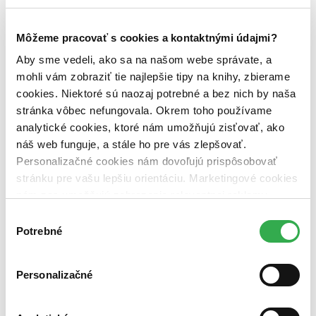
cudzí jazyk (1 titul)
cudzí jazyk
1
Vydavateľstvo
Môžeme pracovať s cookies a kontaktnými údajmi?
Orion (1 titul)
Orion
1
Aby sme vedeli, ako sa na našom webe správate, a
Väzba
mohli vám zobraziť tie najlepšie tipy na knihy, zbierame
brožovaná väzba (1 titul)
brožovaná väzba
1
cookies. Niektoré sú naozaj potrebné a bez nich by naša
stránka vôbec nefungovala. Okrem toho používame
Zúžiť výber
analytické cookies, ktoré nám umožňujú zisťovať, ako
Zoradiť
náš web funguje, a stále ho pre vás zlepšovať.
Personalizačné cookies nám dovoľujú prispôsobovať
stránku pre vašu lepšiu orientáciu. Marketingové cookies
nám zas umožňujú zobrazenie relevantnej reklamy.
Bestsellery
Niektoré údaje zdieľame aj s tretími stranami. Veľmi by
Výber
Top hodnotené
nám pomohlo, keby sme mohli používať všetky tieto
Potrebné
Novinky
súhlasu
Najdrahšie
cookies. Ďakujeme!
Najlacnejšie
Najvyššia zľava
Personalizačné
Použité filtre