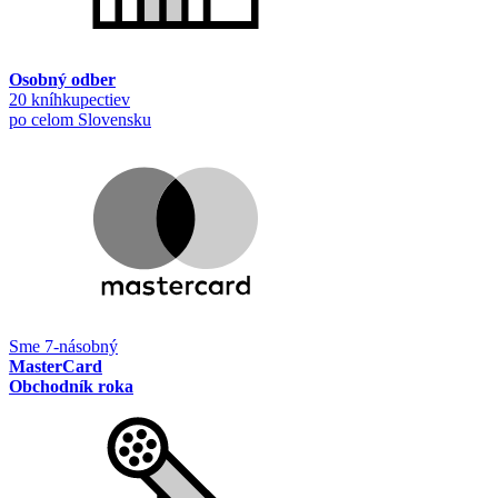
Osobný odber
20 kníhkupectiev
po celom Slovensku
Sme 7-násobný
MasterCard
Obchodník roka