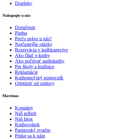
Doplnky
Nakupujte u nás
Doručenie
Platba
Prečo práve u nás?
Najčastejšie otázky
Rezervácia v kníhkupectve
Ako čítať e-knihy
Ako počúvať audioknihy
Pre školy a knižnice
Reklamácie
Knihomoľský pomocník
Odstúpiť od zmluvy
Martinus
Kontakty
Náš príbeh
Náš blog
Knihovrátok
Partnerský systém
Pridaj sa k nám