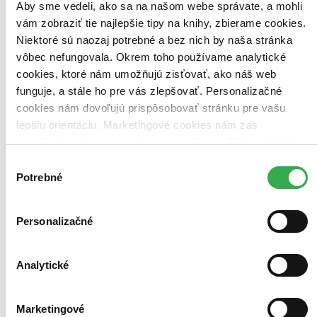
Aby sme vedeli, ako sa na našom webe správate, a mohli
vám zobraziť tie najlepšie tipy na knihy, zbierame cookies.
Niektoré sú naozaj potrebné a bez nich by naša stránka
vôbec nefungovala. Okrem toho používame analytické
Bestsellery
cookies, ktoré nám umožňujú zisťovať, ako náš web
Top hodnotené
Novinky
funguje, a stále ho pre vás zlepšovať. Personalizačné
Najdrahšie
cookies nám dovoľujú prispôsobovať stránku pre vašu
Najlacnejšie
lepšiu orientáciu. Marketingové cookies nám zas
Najvyššia zľava
umožňujú zobrazenie relevantnej reklamy. Niektoré údaje
zdieľame aj s tretími stranami. Veľmi by nám pomohlo,
Výber
Použité filtre
keby sme mohli používať všetky tieto cookies. Ďakujeme!
Potrebné
Zrušiť filtre
súhlasu
Dostupné v kníhkupectve Humenné (Na korze)
Personalizačné
Analytické
Marketingové