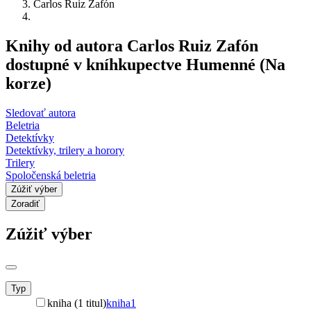
Carlos Ruiz Zafón
Knihy od autora Carlos Ruiz Zafón
dostupné v kníhkupectve Humenné (Na
korze)
Sledovať autora
Beletria
Detektívky
Detektívky, trilery a horory
Trilery
Spoločenská beletria
Zúžiť výber
Zoradiť
Zúžiť výber
Typ
kniha (1 titul)
kniha
1