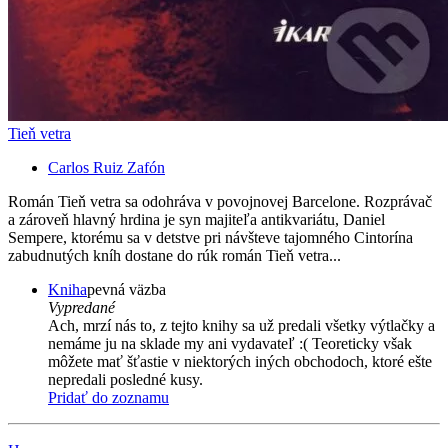
Tieň vetra
Carlos Ruiz Zafón
Román Tieň vetra sa odohráva v povojnovej Barcelone. Rozprávač
a zároveň hlavný hrdina je syn majiteľa antikvariátu, Daniel
Sempere, ktorému sa v detstve pri návšteve tajomného Cintorína
zabudnutých kníh dostane do rúk román Tieň vetra...
Kniha
pevná väzba
Vypredané
Ach, mrzí nás to, z tejto knihy sa už predali všetky výtlačky a
nemáme ju na sklade my ani vydavateľ :( Teoreticky však
môžete mať šťastie v niektorých iných obchodoch, ktoré ešte
nepredali posledné kusy.
Pridať do zoznamu