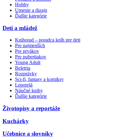
Hobby
Umenie a dizajn
Ďalšie kategórie
Deti a mládež
Knihorad – poradca kníh pre deti
Pre najmenších
Pre prvákov
Pre pubertiakov
Young Adult
Beletria
Rozprávky
Sci-fi, fantasy a komiksy
Leporelá
Náučné knihy
Ďalšie kategórie
Životopisy a reportáže
Kuchárky
Učebnice a slovníky