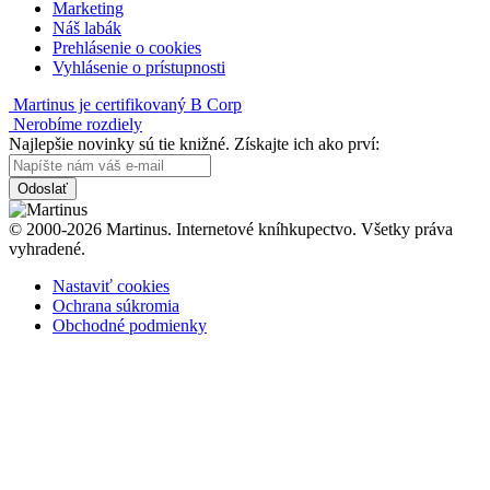
Marketing
Náš labák
Prehlásenie o cookies
Vyhlásenie o prístupnosti
Martinus je certifikovaný B Corp
Nerobíme rozdiely
Najlepšie novinky sú tie knižné. Získajte ich ako prví:
Odoslať
© 2000-2026 Martinus. Internetové kníhkupectvo. Všetky práva
vyhradené.
Nastaviť cookies
Ochrana súkromia
Obchodné podmienky