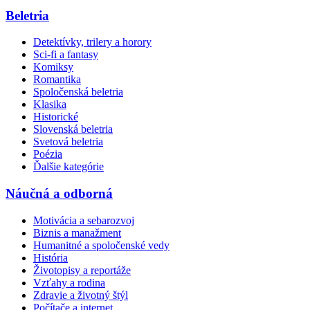
Beletria
Detektívky, trilery a horory
Sci-fi a fantasy
Komiksy
Romantika
Spoločenská beletria
Klasika
Historické
Slovenská beletria
Svetová beletria
Poézia
Ďalšie kategórie
Náučná a odborná
Motivácia a sebarozvoj
Biznis a manažment
Humanitné a spoločenské vedy
História
Životopisy a reportáže
Vzťahy a rodina
Zdravie a životný štýl
Počítače a internet