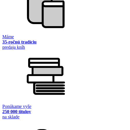
Máme
35-ročnú tradíciu
predaja kníh
Ponúkame vyše
250 000 titulov
na sklade