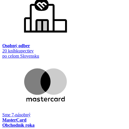
Osobný odber
20 kníhkupectiev
po celom Slovensku
Sme 7-násobný
MasterCard
Obchodník roka