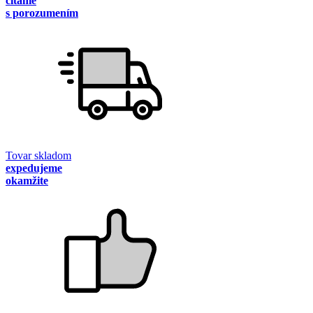
čítanie
s porozumením
Tovar skladom
expedujeme
okamžite