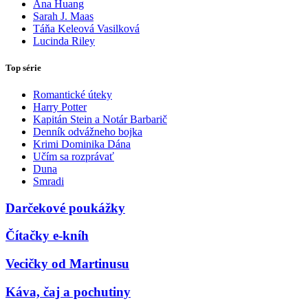
Ana Huang
Sarah J. Maas
Táňa Keleová Vasilková
Lucinda Riley
Top série
Romantické úteky
Harry Potter
Kapitán Stein a Notár Barbarič
Denník odvážneho bojka
Krimi Dominika Dána
Učím sa rozprávať
Duna
Smradi
Darčekové poukážky
Čítačky e-kníh
Vecičky od Martinusu
Káva, čaj a pochutiny