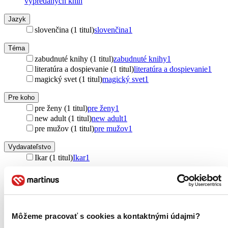
vypredaných kníh
Jazyk
slovenčina (1 titul)
slovenčina
1
Téma
zabudnuté knihy (1 titul)
zabudnuté knihy
1
literatúra a dospievanie (1 titul)
literatúra a dospievanie
1
magický svet (1 titul)
magický svet
1
Pre koho
pre ženy (1 titul)
pre ženy
1
new adult (1 titul)
new adult
1
pre mužov (1 titul)
pre mužov
1
Vydavateľstvo
Ikar (1 titul)
Ikar
1
Väzba
pevná väzba (1 titul)
pevná väzba
1
Zúžiť výber
Môžeme pracovať s cookies a kontaktnými údajmi?
Zoradiť