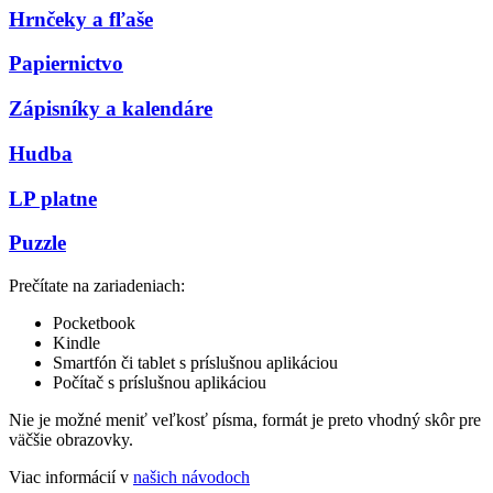
Hrnčeky a fľaše
Papiernictvo
Zápisníky a kalendáre
Hudba
LP platne
Puzzle
Prečítate na zariadeniach:
Pocketbook
Kindle
Smartfón či tablet s príslušnou aplikáciou
Počítač s príslušnou aplikáciou
Nie je možné meniť veľkosť písma, formát je preto vhodný skôr pre
väčšie obrazovky.
Viac informácií v
našich návodoch