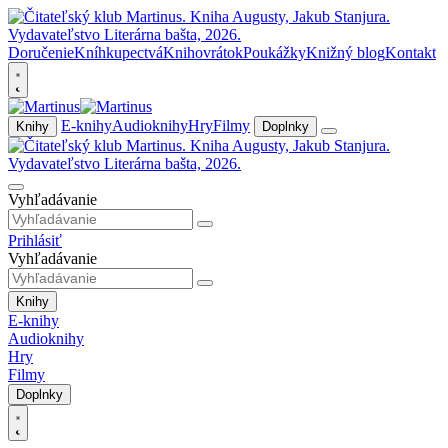
Doručenie
Kníhkupectvá
Knihovrátok
Poukážky
Knižný blog
Kontakt
E-knihy
Audioknihy
Hry
Filmy
Knihy
Doplnky
Vyhľadávanie
Prihlásiť
Vyhľadávanie
Knihy
E-knihy
Audioknihy
Hry
Filmy
Doplnky