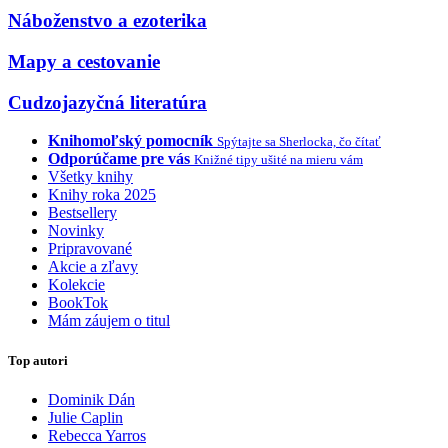
Náboženstvo a ezoterika
Mapy a cestovanie
Cudzojazyčná literatúra
Knihomoľský pomocník
Spýtajte sa Sherlocka, čo čítať
Odporúčame pre vás
Knižné tipy ušité na mieru vám
Všetky knihy
Knihy roka 2025
Bestsellery
Novinky
Pripravované
Akcie a zľavy
Kolekcie
BookTok
Mám záujem o titul
Top autori
Dominik Dán
Julie Caplin
Rebecca Yarros