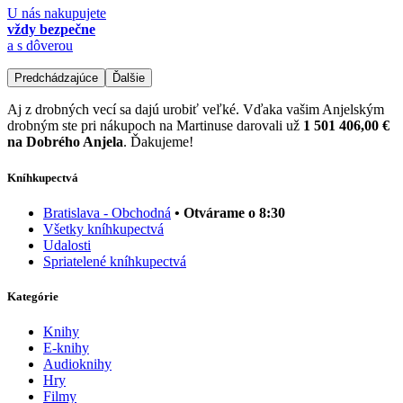
U nás nakupujete
vždy bezpečne
a s dôverou
Predchádzajúce
Ďalšie
Aj z drobných vecí sa dajú urobiť veľké. Vďaka vašim Anjelským
drobným ste pri nákupoch na Martinuse darovali už
1 501 406,00 €
na Dobrého Anjela
. Ďakujeme!
Kníhkupectvá
Bratislava - Obchodná
• Otvárame o 8:30
Všetky kníhkupectvá
Udalosti
Spriatelené kníhkupectvá
Kategórie
Knihy
E-knihy
Audioknihy
Hry
Filmy