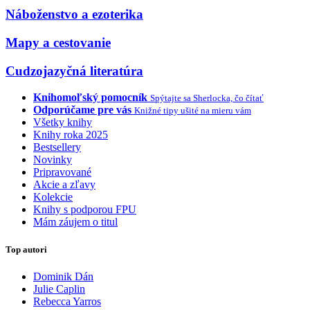
Náboženstvo a ezoterika
Mapy a cestovanie
Cudzojazyčná literatúra
Knihomoľský pomocník
Spýtajte sa Sherlocka, čo čítať
Odporúčame pre vás
Knižné tipy ušité na mieru vám
Všetky knihy
Knihy roka 2025
Bestsellery
Novinky
Pripravované
Akcie a zľavy
Kolekcie
Knihy s podporou FPU
Mám záujem o titul
Top autori
Dominik Dán
Julie Caplin
Rebecca Yarros