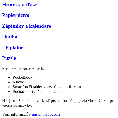
Hrnčeky a fľaše
Papiernictvo
Zápisníky a kalendáre
Hudba
LP platne
Puzzle
Prečítate na zariadeniach:
Pocketbook
Kindle
Smartfón či tablet s príslušnou aplikáciou
Počítač s príslušnou aplikáciou
Nie je možné meniť veľkosť písma, formát je preto vhodný skôr pre
väčšie obrazovky.
Viac informácií v
našich návodoch