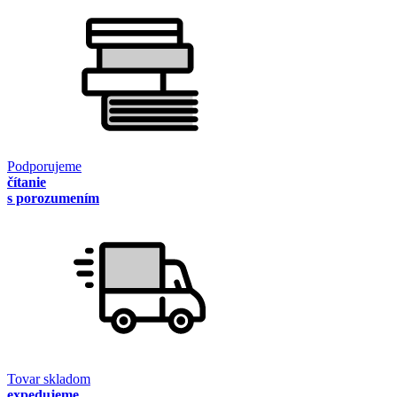
Podporujeme
čítanie
s porozumením
Tovar skladom
expedujeme