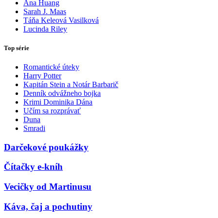
Ana Huang
Sarah J. Maas
Táňa Keleová Vasilková
Lucinda Riley
Top série
Romantické úteky
Harry Potter
Kapitán Stein a Notár Barbarič
Denník odvážneho bojka
Krimi Dominika Dána
Učím sa rozprávať
Duna
Smradi
Darčekové poukážky
Čítačky e-kníh
Vecičky od Martinusu
Káva, čaj a pochutiny