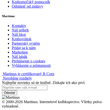
Knihomoľský pomocník
Odstúpiť od zmluvy
Martinus
Kontakty
Náš príbeh
Náš blog
Knihovrátok
Partnerský systém
Pridaj sa k nám
Marketing
Náš labák
Prehlásenie o cookies
Vyhlásenie o prístupnosti
Martinus je certifikovaný B Corp
Nerobíme rozdiely
Najlepšie novinky sú tie knižné. Získajte ich ako prví:
Odoslať
© 2000-2026 Martinus. Internetové kníhkupectvo. Všetky práva
vyhradené.