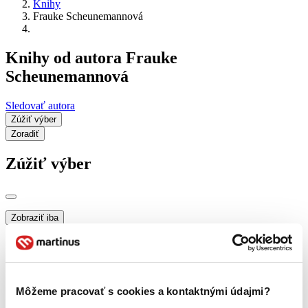
Knihy
Frauke Scheunemannová
Knihy od autora Frauke
Scheunemannová
Sledovať autora
Zúžiť výber
Zoradiť
Zúžiť výber
Zobraziť iba
novinky (0 titulov)
novinky
zľavnené tituly (0 titulov)
zľavnené tituly
Dostupnosť
na centrálnom sklade (0 titulov)
na centrálnom sklade
Môžeme pracovať s cookies a kontaktnými údajmi?
predpredaj (0 titulov)
predpredaj