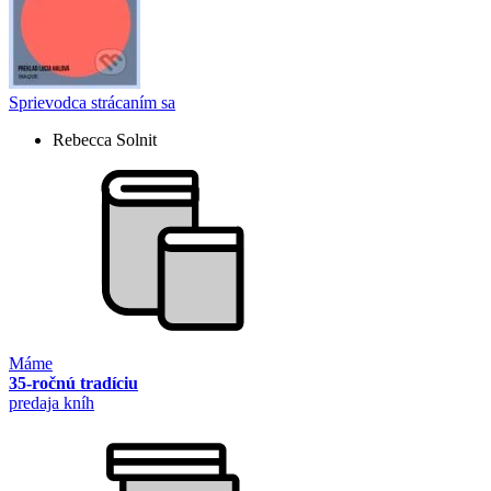
Sprievodca strácaním sa
Rebecca Solnit
Máme
35-ročnú tradíciu
predaja kníh