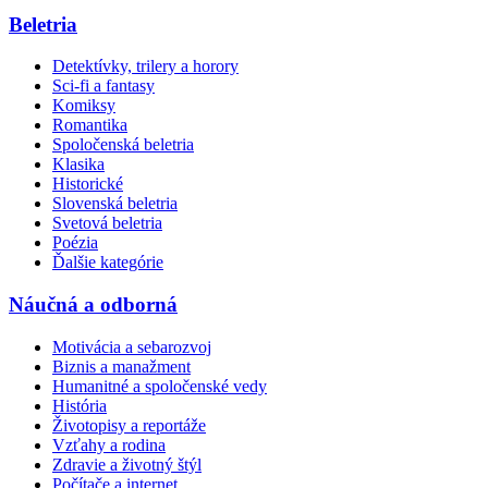
Beletria
Detektívky, trilery a horory
Sci-fi a fantasy
Komiksy
Romantika
Spoločenská beletria
Klasika
Historické
Slovenská beletria
Svetová beletria
Poézia
Ďalšie kategórie
Náučná a odborná
Motivácia a sebarozvoj
Biznis a manažment
Humanitné a spoločenské vedy
História
Životopisy a reportáže
Vzťahy a rodina
Zdravie a životný štýl
Počítače a internet