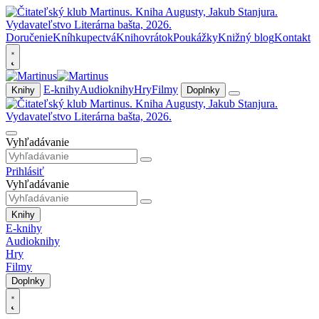
Doručenie
Kníhkupectvá
Knihovrátok
Poukážky
Knižný blog
Kontakt
E-knihy
Audioknihy
Hry
Filmy
Knihy
Doplnky
Vyhľadávanie
Prihlásiť
Vyhľadávanie
Knihy
E-knihy
Audioknihy
Hry
Filmy
Doplnky