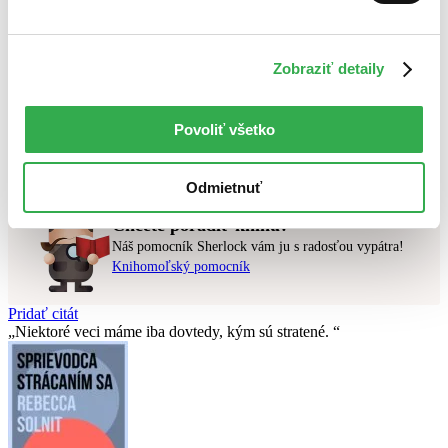
Najlacnejšie
Najvyššia zľava
Zobraziť detaily
Použité filtre
Zrušiť filtre
nové
Povoliť všetko
Nebol nájdený
žiadny titul
vyhovujúci zadaným podmienkam.
Skúste prosím zmeniť vyhľadávaný výraz.
Odmietnuť
Chcete poradiť knihu?
Náš pomocník Sherlock vám ju s radosťou vypátra!
Knihomoľský pomocník
Pridať citát
Niektoré veci máme iba dovtedy, kým sú stratené.