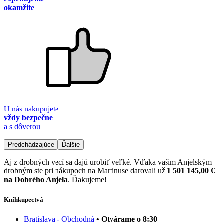
okamžite
U nás nakupujete
vždy bezpečne
a s dôverou
Predchádzajúce
Ďalšie
Aj z drobných vecí sa dajú urobiť veľké. Vďaka vašim Anjelským
drobným ste pri nákupoch na Martinuse darovali už
1 501 145,00 €
na Dobrého Anjela
. Ďakujeme!
Kníhkupectvá
Bratislava - Obchodná
• Otvárame o 8:30