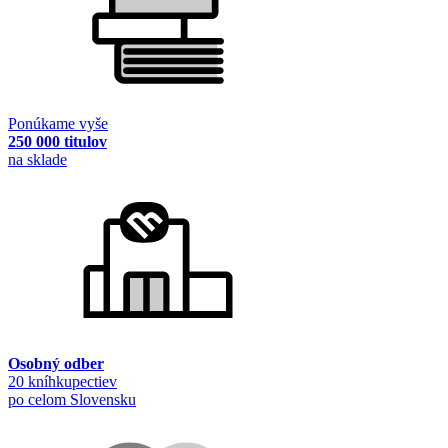
Ponúkame vyše
250 000 titulov
na sklade
Osobný odber
20 kníhkupectiev
po celom Slovensku