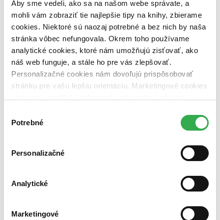
pripravujeme (0 titulov)
pripravujeme
Aby sme vedeli, ako sa na našom webe správate, a
dostupná (bez vypredaných) (0 titulov)
dostupná (bez
mohli vám zobraziť tie najlepšie tipy na knihy, zbierame
vypredaných)
cookies. Niektoré sú naozaj potrebné a bez nich by naša
stránka vôbec nefungovala. Okrem toho používame
Nové / čítané
nová (0 titulov)
nová
analytické cookies, ktoré nám umožňujú zisťovať, ako
čítaná (0 titulov)
čítaná
náš web funguje, a stále ho pre vás zlepšovať.
čítaná - výborný stav (0 titulov)
čítaná - výborný stav
Personalizačné cookies nám dovoľujú prispôsobovať
čítaná - mierne opotrebovaná (0 titulov)
čítaná - mierne
stránku pre vašu lepšiu orientáciu. Marketingové cookies
opotrebovaná
nám zas umožňujú zobrazenie relevantnej reklamy.
čítané verzie vypredaných kníh (0 titulov)
čítané verzie
vypredaných kníh
Niektoré údaje zdieľame aj s tretími stranami. Veľmi by
Výber
nám pomohlo, keby sme mohli používať všetky tieto
Potrebné
súhlasu
Zúžiť výber
cookies. Ďakujeme!
Zoradiť
Personalizačné
Analytické
Bestsellery
Top hodnotené
Novinky
Marketingové
Najdrahšie