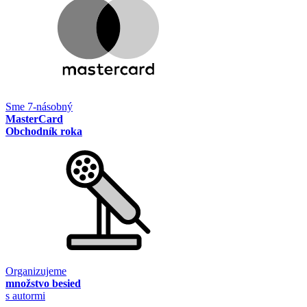
Sme 7-násobný
MasterCard
Obchodník roka
Organizujeme
množstvo besied
s autormi