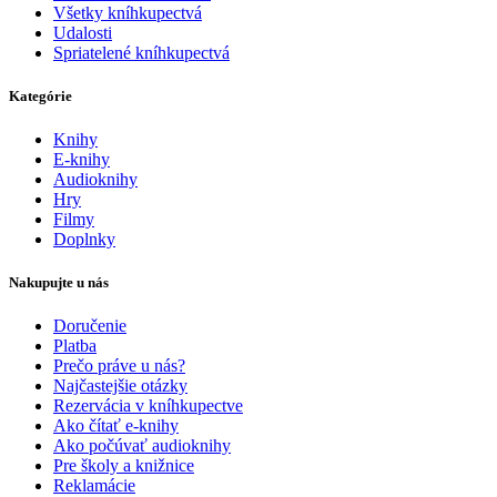
Všetky kníhkupectvá
Udalosti
Spriatelené kníhkupectvá
Kategórie
Knihy
E-knihy
Audioknihy
Hry
Filmy
Doplnky
Nakupujte u nás
Doručenie
Platba
Prečo práve u nás?
Najčastejšie otázky
Rezervácia v kníhkupectve
Ako čítať e-knihy
Ako počúvať audioknihy
Pre školy a knižnice
Reklamácie