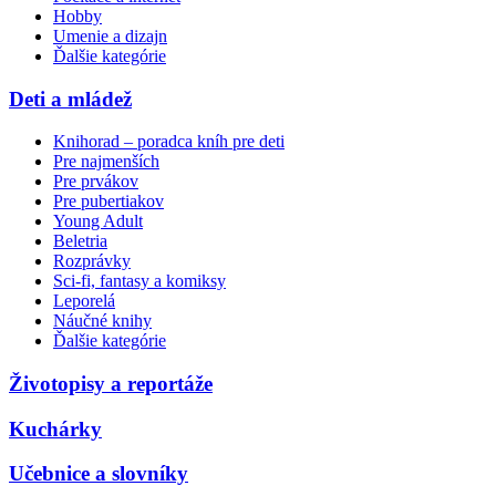
Hobby
Umenie a dizajn
Ďalšie kategórie
Deti a mládež
Knihorad – poradca kníh pre deti
Pre najmenších
Pre prvákov
Pre pubertiakov
Young Adult
Beletria
Rozprávky
Sci-fi, fantasy a komiksy
Leporelá
Náučné knihy
Ďalšie kategórie
Životopisy a reportáže
Kuchárky
Učebnice a slovníky