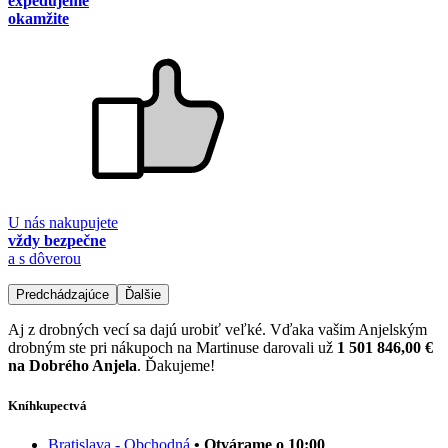
expedujeme
okamžite
U nás nakupujete
vždy bezpečne
a s dôverou
Predchádzajúce
Ďalšie
Aj z drobných vecí sa dajú urobiť veľké. Vďaka vašim Anjelským
drobným ste pri nákupoch na Martinuse darovali už
1 501 846,00 €
na Dobrého Anjela
. Ďakujeme!
Kníhkupectvá
Bratislava - Obchodná
• Otvárame o 10:00