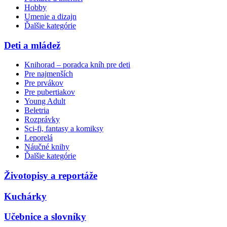
Hobby
Umenie a dizajn
Ďalšie kategórie
Deti a mládež
Knihorad – poradca kníh pre deti
Pre najmenších
Pre prvákov
Pre pubertiakov
Young Adult
Beletria
Rozprávky
Sci-fi, fantasy a komiksy
Leporelá
Náučné knihy
Ďalšie kategórie
Životopisy a reportáže
Kuchárky
Učebnice a slovníky