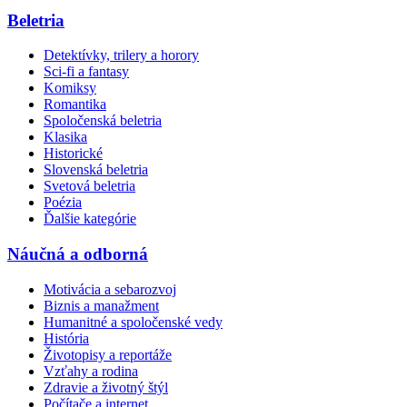
Beletria
Detektívky, trilery a horory
Sci-fi a fantasy
Komiksy
Romantika
Spoločenská beletria
Klasika
Historické
Slovenská beletria
Svetová beletria
Poézia
Ďalšie kategórie
Náučná a odborná
Motivácia a sebarozvoj
Biznis a manažment
Humanitné a spoločenské vedy
História
Životopisy a reportáže
Vzťahy a rodina
Zdravie a životný štýl
Počítače a internet