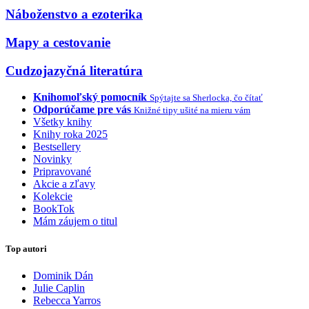
Náboženstvo a ezoterika
Mapy a cestovanie
Cudzojazyčná literatúra
Knihomoľský pomocník
Spýtajte sa Sherlocka, čo čítať
Odporúčame pre vás
Knižné tipy ušité na mieru vám
Všetky knihy
Knihy roka 2025
Bestsellery
Novinky
Pripravované
Akcie a zľavy
Kolekcie
BookTok
Mám záujem o titul
Top autori
Dominik Dán
Julie Caplin
Rebecca Yarros