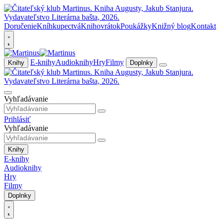
Doručenie
Kníhkupectvá
Knihovrátok
Poukážky
Knižný blog
Kontakt
E-knihy
Audioknihy
Hry
Filmy
Knihy
Doplnky
Vyhľadávanie
Prihlásiť
Vyhľadávanie
Knihy
E-knihy
Audioknihy
Hry
Filmy
Doplnky