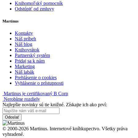
Knihomoľský pomocník
Odstúpiť od zmluvy
Martinus
Kontakty
Náš príbeh
Náš blog
Knihovrátok
Partnerský systém
Pridaj sa k nám
Marketing
Náš labák
Prehlásenie o cookies
Vyhlásenie o prístupnosti
Martinus je certifikovaný B Corp
Nerobíme rozdiely
Najlepšie novinky sú tie knižné. Získajte ich ako prví:
Odoslať
© 2000-2026 Martinus. Internetové kníhkupectvo. Všetky práva
vyhradené.