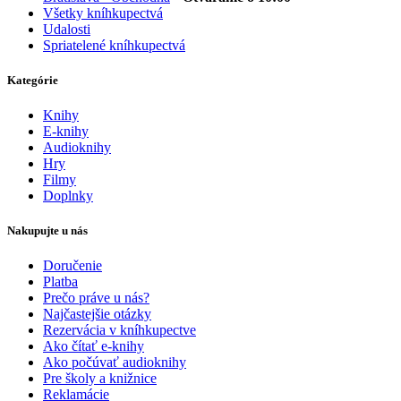
Všetky kníhkupectvá
Udalosti
Spriatelené kníhkupectvá
Kategórie
Knihy
E-knihy
Audioknihy
Hry
Filmy
Doplnky
Nakupujte u nás
Doručenie
Platba
Prečo práve u nás?
Najčastejšie otázky
Rezervácia v kníhkupectve
Ako čítať e-knihy
Ako počúvať audioknihy
Pre školy a knižnice
Reklamácie