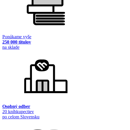
Ponúkame vyše
250 000 titulov
na sklade
Osobný odber
20 kníhkupectiev
po celom Slovensku