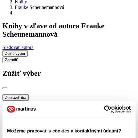
Knihy
Frauke Scheunemannová
Knihy v zľave od autora Frauke
Scheunemannová
Sledovať autora
Zúžiť výber
Zoradiť
Zúžiť výber
Zobraziť iba
novinky (0 titulov)
novinky
zľavnené tituly (0 titulov)
zľavnené tituly
Dostupnosť
na centrálnom sklade (0 titulov)
na centrálnom sklade
Môžeme pracovať s cookies a kontaktnými údajmi?
predpredaj (0 titulov)
predpredaj