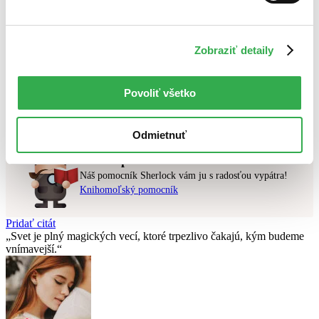
Najlacnejšie
Najvyššia zľava
Zobraziť detaily
Použité filtre
Zrušiť filtre
v zľave
Povoliť všetko
Nebol nájdený
žiadny titul
vyhovujúci zadaným podmienkam.
Skúste prosím zmeniť vyhľadávaný výraz.
Odmietnuť
Chcete poradiť knihu?
Náš pomocník Sherlock vám ju s radosťou vypátra!
Knihomoľský pomocník
Pridať citát
Svet je plný magických vecí, ktoré trpezlivo čakajú, kým budeme
vnímavejší.