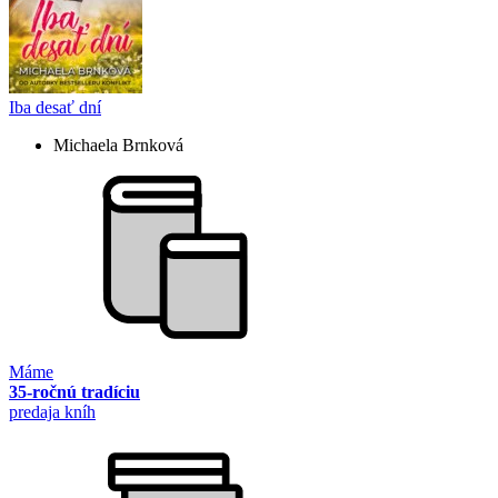
Iba desať dní
Michaela Brnková
Máme
35-ročnú tradíciu
predaja kníh