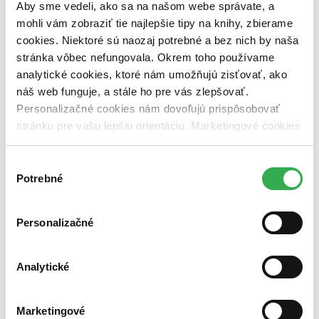
pripravujeme (0 titulov)
pripravujeme
Aby sme vedeli, ako sa na našom webe správate, a
dostupná (bez vypredaných) (0 titulov)
dostupná (bez
mohli vám zobraziť tie najlepšie tipy na knihy, zbierame
vypredaných)
cookies. Niektoré sú naozaj potrebné a bez nich by naša
stránka vôbec nefungovala. Okrem toho používame
Nové / čítané
nová (0 titulov)
nová
analytické cookies, ktoré nám umožňujú zisťovať, ako
čítaná (0 titulov)
čítaná
náš web funguje, a stále ho pre vás zlepšovať.
čítaná - výborný stav (0 titulov)
čítaná - výborný stav
Personalizačné cookies nám dovoľujú prispôsobovať
čítaná - mierne opotrebovaná (0 titulov)
čítaná - mierne
stránku pre vašu lepšiu orientáciu. Marketingové cookies
opotrebovaná
čítané verzie vypredaných kníh (0 titulov)
čítané verzie
nám zas umožňujú zobrazenie relevantnej reklamy.
vypredaných kníh
Niektoré údaje zdieľame aj s tretími stranami. Veľmi by
Výber
nám pomohlo, keby sme mohli používať všetky tieto
Potrebné
Zúžiť výber
súhlasu
cookies. Ďakujeme!
Zoradiť
Personalizačné
Analytické
Bestsellery
Top hodnotené
Novinky
Marketingové
Najdrahšie