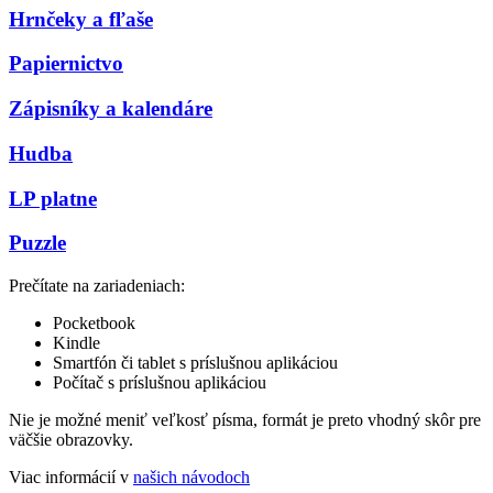
Hrnčeky a fľaše
Papiernictvo
Zápisníky a kalendáre
Hudba
LP platne
Puzzle
Prečítate na zariadeniach:
Pocketbook
Kindle
Smartfón či tablet s príslušnou aplikáciou
Počítač s príslušnou aplikáciou
Nie je možné meniť veľkosť písma, formát je preto vhodný skôr pre
väčšie obrazovky.
Viac informácií v
našich návodoch