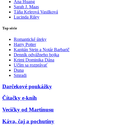
Ana Huang
Sarah J. Maas
Táňa Keleová Vasilková
Lucinda Riley
Top série
Romantické úteky
Harry Potter
Kapitán Stein a Notár Barbarič
Denník odvážneho bojka
Krimi Dominika Dána
Učím sa rozprávať
Duna
Smradi
Darčekové poukážky
Čítačky e-kníh
Vecičky od Martinusu
Káva, čaj a pochutiny