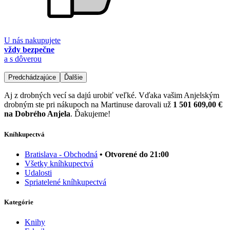
U nás nakupujete
vždy bezpečne
a s dôverou
Predchádzajúce
Ďalšie
Aj z drobných vecí sa dajú urobiť veľké. Vďaka vašim Anjelským
drobným ste pri nákupoch na Martinuse darovali už
1 501 609,00 €
na Dobrého Anjela
. Ďakujeme!
Kníhkupectvá
Bratislava - Obchodná
• Otvorené do 21:00
Všetky kníhkupectvá
Udalosti
Spriatelené kníhkupectvá
Kategórie
Knihy