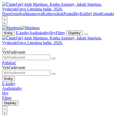
Doručenie
Kníhkupectvá
Knihovrátok
Poukážky
Knižný blog
Kontakt
E-knihy
Audioknihy
Hry
Filmy
Knihy
Doplnky
Vyhľadávanie
Prihlásiť
Vyhľadávanie
Knihy
E-knihy
Audioknihy
Hry
Filmy
Doplnky