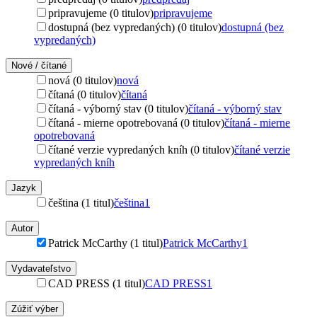
pripravujeme (0 titulov)
pripravujeme
dostupná (bez vypredaných) (0 titulov)
dostupná (bez
vypredaných)
Nové / čítané
nová (0 titulov)
nová
čítaná (0 titulov)
čítaná
čítaná - výborný stav (0 titulov)
čítaná - výborný stav
čítaná - mierne opotrebovaná (0 titulov)
čítaná - mierne
opotrebovaná
čítané verzie vypredaných kníh (0 titulov)
čítané verzie
vypredaných kníh
Jazyk
čeština (1 titul)
čeština
1
Autor
Patrick McCarthy (1 titul)
Patrick McCarthy
1
Vydavateľstvo
CAD PRESS (1 titul)
CAD PRESS
1
Zúžiť výber