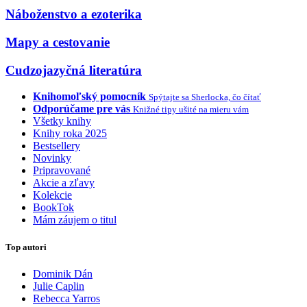
Náboženstvo a ezoterika
Mapy a cestovanie
Cudzojazyčná literatúra
Knihomoľský pomocník
Spýtajte sa Sherlocka, čo čítať
Odporúčame pre vás
Knižné tipy ušité na mieru vám
Všetky knihy
Knihy roka 2025
Bestsellery
Novinky
Pripravované
Akcie a zľavy
Kolekcie
BookTok
Mám záujem o titul
Top autori
Dominik Dán
Julie Caplin
Rebecca Yarros