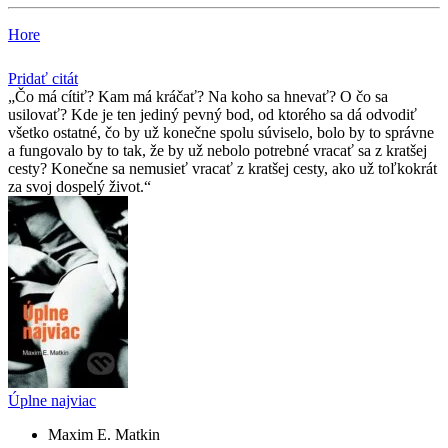
Hore
Pridať citát
Čo má cítiť? Kam má kráčať? Na koho sa hnevať? O čo sa
usilovať? Kde je ten jediný pevný bod, od ktorého sa dá odvodiť
všetko ostatné, čo by už konečne spolu súviselo, bolo by to správne
a fungovalo by to tak, že by už nebolo potrebné vracať sa z kratšej
cesty? Konečne sa nemusieť vracať z kratšej cesty, ako už toľkokrát
za svoj dospelý život.
Úplne najviac
Maxim E. Matkin