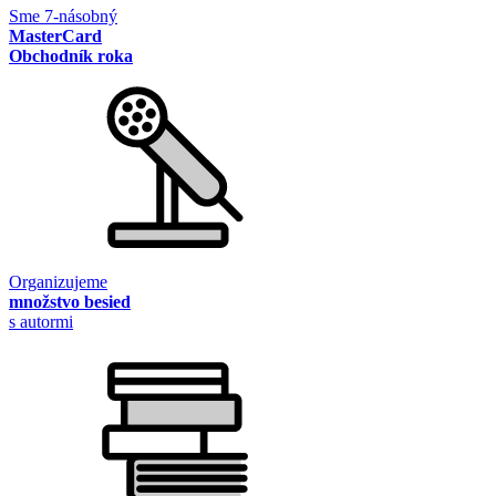
Sme 7-násobný
MasterCard
Obchodník roka
Organizujeme
množstvo besied
s autormi