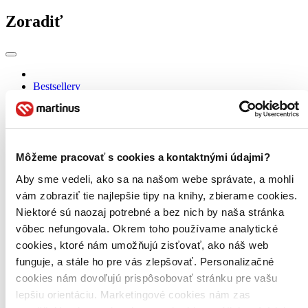
Zoradiť
Bestsellery
Top hodnotené
Novinky
Najdrahšie
Najlacnejšie
Najvyššia zľava
Môžeme pracovať s cookies a kontaktnými údajmi?
Aby sme vedeli, ako sa na našom webe správate, a mohli
Použité filtre
vám zobraziť tie najlepšie tipy na knihy, zbierame cookies.
Zrušiť filtre
Autor Patrick McCarthy
Niektoré sú naozaj potrebné a bez nich by naša stránka
vôbec nefungovala. Okrem toho používame analytické
cookies, ktoré nám umožňujú zisťovať, ako náš web
funguje, a stále ho pre vás zlepšovať. Personalizačné
cookies nám dovoľujú prispôsobovať stránku pre vašu
lepšiu orientáciu. Marketingové cookies nám zas