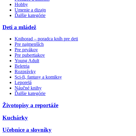
Hobby
Umenie a dizajn
Ďalšie kategórie
Deti a mládež
Knihorad – poradca kníh pre deti
Pre najmenších
Pre prvákov
Pre pubertiakov
Young Adult
Beletria
Rozprávky
Sci-fi, fantasy a komiksy
Leporelá
Náučné knihy
Ďalšie kategórie
Životopisy a reportáže
Kuchárky
Učebnice a slovníky