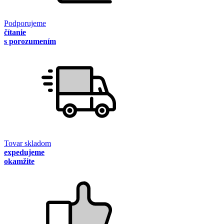
Podporujeme
čítanie
s porozumením
Tovar skladom
expedujeme
okamžite