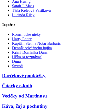
Ana Huang
Sarah J. Maas
Táňa Keleová Vasilková
Lucinda Riley
Top série
Romantické úteky
Harry Potter
Kapitán Stein a Notár Barbarič
Denník odvážneho bojka
Krimi Dominika Dána
Učím sa rozprávať
Duna
Smradi
Darčekové poukážky
Čítačky e-kníh
Vecičky od Martinusu
Káva, čaj a pochutiny