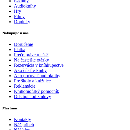
E-knihy
Audioknihy
Hry
Filmy
Doplnky
Nakupujte u nás
Doručenie
Platba
Prečo práve u nás?
Najčastejšie otázky
Rezervácia v kníhkupectve
Ako čítať e-knihy
Ako počúvať audioknihy
Pre školy a knižnice
Reklamácie
Knihomoľský pomocník
Odstúpiť od zmluvy
Martinus
Kontakty
Náš príbeh
Náš blog