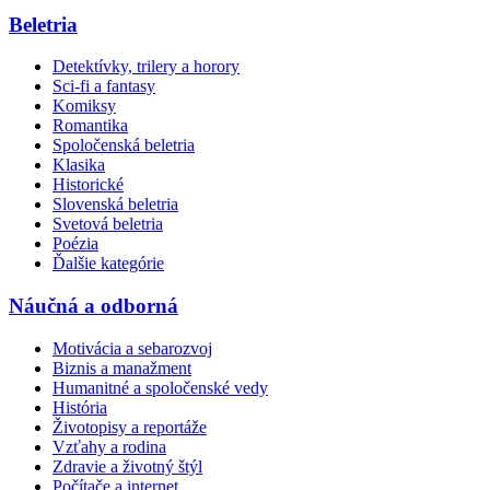
Beletria
Detektívky, trilery a horory
Sci-fi a fantasy
Komiksy
Romantika
Spoločenská beletria
Klasika
Historické
Slovenská beletria
Svetová beletria
Poézia
Ďalšie kategórie
Náučná a odborná
Motivácia a sebarozvoj
Biznis a manažment
Humanitné a spoločenské vedy
História
Životopisy a reportáže
Vzťahy a rodina
Zdravie a životný štýl
Počítače a internet