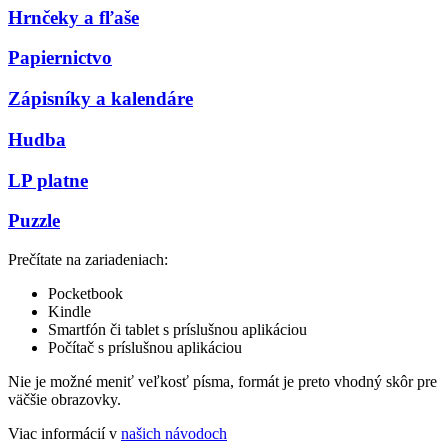
Hrnčeky a fľaše
Papiernictvo
Zápisníky a kalendáre
Hudba
LP platne
Puzzle
Prečítate na zariadeniach:
Pocketbook
Kindle
Smartfón či tablet s príslušnou aplikáciou
Počítač s príslušnou aplikáciou
Nie je možné meniť veľkosť písma, formát je preto vhodný skôr pre
väčšie obrazovky.
Viac informácií v
našich návodoch