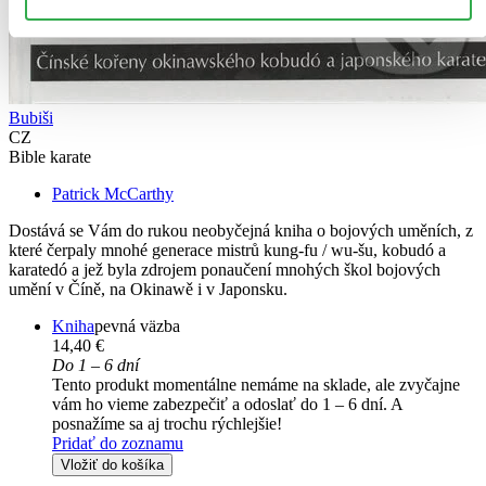
Bubiši
CZ
Bible karate
Patrick McCarthy
Dostává se Vám do rukou neobyčejná kniha o bojových uměních, z
které čerpaly mnohé generace mistrů kung-fu / wu-šu, kobudó a
karatedó a jež byla zdrojem ponaučení mnohých škol bojových
umění v Číně, na Okinawě i v Japonsku.
Kniha
pevná väzba
14,40 €
Do 1 – 6 dní
Tento produkt momentálne nemáme na sklade, ale zvyčajne
vám ho vieme zabezpečiť a odoslať do 1 – 6 dní. A
posnažíme sa aj trochu rýchlejšie!
Pridať do zoznamu
Vložiť do košíka