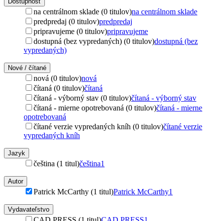
Dostupnosť
na centrálnom sklade (0 titulov)
na centrálnom sklade
predpredaj (0 titulov)
predpredaj
pripravujeme (0 titulov)
pripravujeme
dostupná (bez vypredaných) (0 titulov)
dostupná (bez
vypredaných)
Nové / čítané
nová (0 titulov)
nová
čítaná (0 titulov)
čítaná
čítaná - výborný stav (0 titulov)
čítaná - výborný stav
čítaná - mierne opotrebovaná (0 titulov)
čítaná - mierne
opotrebovaná
čítané verzie vypredaných kníh (0 titulov)
čítané verzie
vypredaných kníh
Jazyk
čeština (1 titul)
čeština
1
Autor
Patrick McCarthy (1 titul)
Patrick McCarthy
1
Vydavateľstvo
CAD PRESS (1 titul)
CAD PRESS
1