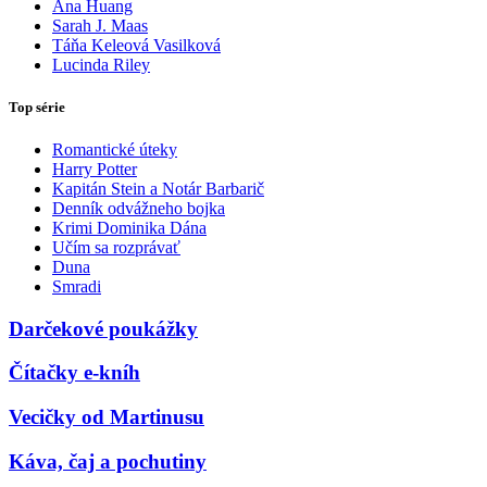
Ana Huang
Sarah J. Maas
Táňa Keleová Vasilková
Lucinda Riley
Top série
Romantické úteky
Harry Potter
Kapitán Stein a Notár Barbarič
Denník odvážneho bojka
Krimi Dominika Dána
Učím sa rozprávať
Duna
Smradi
Darčekové poukážky
Čítačky e-kníh
Vecičky od Martinusu
Káva, čaj a pochutiny