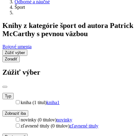
Odborné a náučné
Šport
Knihy z kategórie šport od autora Patrick
McCarthy s pevnou väzbou
Bojové umenia
Zúžiť výber
Zoradiť
Zúžiť výber
Typ
kniha (1 titul)
kniha
1
Zobraziť iba
novinky (0 titulov)
novinky
zľavnené tituly (0 titulov)
zľavnené tituly