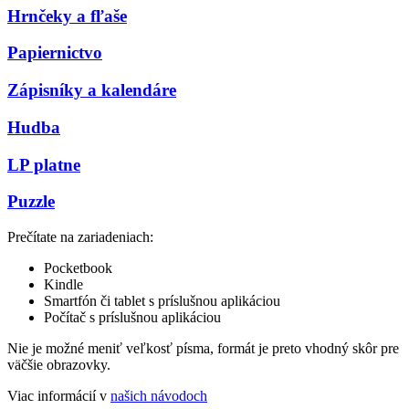
Hrnčeky a fľaše
Papiernictvo
Zápisníky a kalendáre
Hudba
LP platne
Puzzle
Prečítate na zariadeniach:
Pocketbook
Kindle
Smartfón či tablet s príslušnou aplikáciou
Počítač s príslušnou aplikáciou
Nie je možné meniť veľkosť písma, formát je preto vhodný skôr pre
väčšie obrazovky.
Viac informácií v
našich návodoch