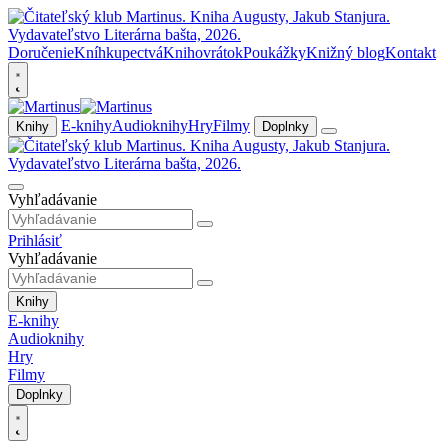
Doručenie
Kníhkupectvá
Knihovrátok
Poukážky
Knižný blog
Kontakt
E-knihy
Audioknihy
Hry
Filmy
Knihy
Doplnky
Vyhľadávanie
Prihlásiť
Vyhľadávanie
Knihy
E-knihy
Audioknihy
Hry
Filmy
Doplnky