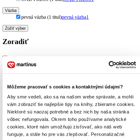
Väzba
pevná väzba (1 titul)
pevná väzba
1
Zúžiť výber
Zoradiť
Bestsellery
Top hodnotené
Novinky
Môžeme pracovať s cookies a kontaktnými údajmi?
Najdrahšie
Najlacnejšie
Aby sme vedeli, ako sa na našom webe správate, a mohli
Najvyššia zľava
vám zobraziť tie najlepšie tipy na knihy, zbierame cookies.
Niektoré sú naozaj potrebné a bez nich by naša stránka
Použité filtre
vôbec nefungovala. Okrem toho používame analytické
Zrušiť filtre
cookies, ktoré nám umožňujú zisťovať, ako náš web
Autor Patrick McCarthy
S pevnou väzbou
funguje, a stále ho pre vás zlepšovať. Personalizačné