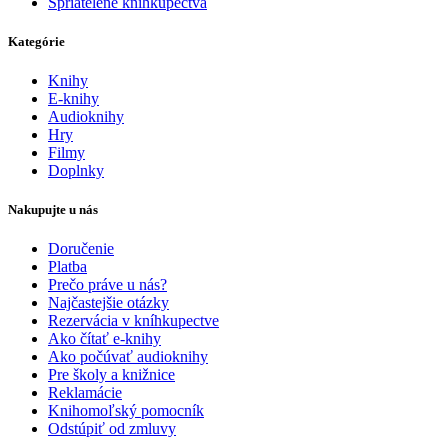
Spriatelené kníhkupectvá
Kategórie
Knihy
E-knihy
Audioknihy
Hry
Filmy
Doplnky
Nakupujte u nás
Doručenie
Platba
Prečo práve u nás?
Najčastejšie otázky
Rezervácia v kníhkupectve
Ako čítať e-knihy
Ako počúvať audioknihy
Pre školy a knižnice
Reklamácie
Knihomoľský pomocník
Odstúpiť od zmluvy