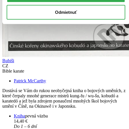
Odmietnuť
Bubiši
CZ
Bible karate
Patrick McCarthy
Dostává se Vám do rukou neobyčejná kniha o bojových uměních, z
které čerpaly mnohé generace mistrů kung-fu / wu-šu, kobudó a
karatedó a jež byla zdrojem ponaučení mnohých škol bojových
umění v Číně, na Okinawě i v Japonsku.
Kniha
pevná väzba
14,40 €
Do 1 – 6 dní