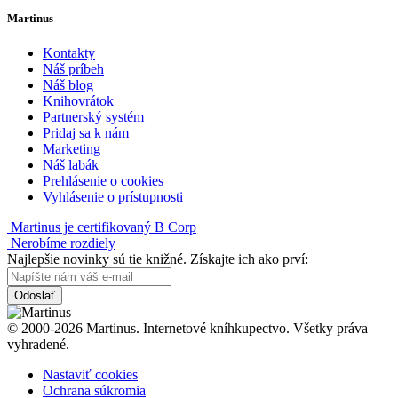
Martinus
Kontakty
Náš príbeh
Náš blog
Knihovrátok
Partnerský systém
Pridaj sa k nám
Marketing
Náš labák
Prehlásenie o cookies
Vyhlásenie o prístupnosti
Martinus je certifikovaný B Corp
Nerobíme rozdiely
Najlepšie novinky sú tie knižné. Získajte ich ako prví:
Odoslať
© 2000-2026 Martinus. Internetové kníhkupectvo. Všetky práva
vyhradené.
Nastaviť cookies
Ochrana súkromia