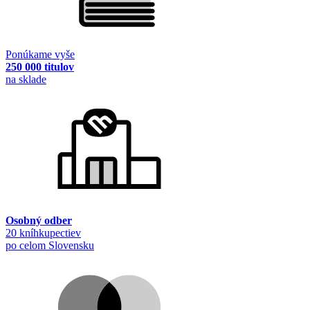
Ponúkame vyše
250 000 titulov
na sklade
Osobný odber
20 kníhkupectiev
po celom Slovensku