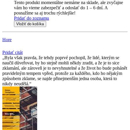
Tento produkt momentálne nemáme na sklade, ale zvyčajne
vám ho vieme zabezpečiť a odoslať do 1 – 6 dní. A
posnažíme sa aj trochu rýchlejšie!
Pridať do zoznamu
Vložiť do košíka
Hore
Pridať citát
Byla však pravda, že tehdy poprvé pochopil, že lidé, kterým se
naučil důveřovat, by ho stejně mohli někdy zradit, a že je to sice
zklamání, ale zároveň je to nevyhnutelné a že život ho bude pohánět
pravidelným tempem vpřed, protože za každého, kdo ho nějakým
způsobem zklame, se najde přinejmenším jedna osoba, která to
nikdy neudělá.