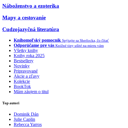
Náboženstvo a ezoterika
Mapy a cestovanie
Cudzojazyčná literatúra
Knihomoľský pomocník
Spýtajte sa Sherlocka, čo čítať
Odporúčame pre vás
Knižné tipy ušité na mieru vám
Všetky knihy
Knihy roka 2025
Bestsellery
Novinky
Pripravované
Akcie a zľavy
Kolekcie
BookTok
Mám záujem o titul
Top autori
Dominik Dán
Julie Caplin
Rebecca Yarros