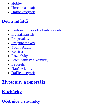
Hobby
Umenie a dizajn
Ďalšie kategórie
Deti a mládež
Knihorad – poradca kníh pre deti
Pre najmenších
Pre prvákov
Pre pubertiakov
Young Adult
Beletria
Rozprávky
Sci-fi, fantasy a komiksy
Leporelá
Náučné knihy
Ďalšie kategórie
Životopisy a reportáže
Kuchárky
Učebnice a slovníky