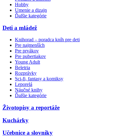
Hobby
Umenie a dizajn
Ďalšie kategórie
Deti a mládež
Knihorad – poradca kníh pre deti
Pre najmenších
Pre prvákov
Pre pubertiakov
Young Adult
Beletria
Rozprávky
Sci-fi, fantasy a komiksy
Leporelá
Náučné knihy
Ďalšie kategórie
Životopisy a reportáže
Kuchárky
Učebnice a slovníky