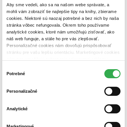
pripravujeme (0 titulov)
pripravujeme
Aby sme vedeli, ako sa na našom webe správate, a
dostupná (bez vypredaných) (0 titulov)
dostupná (bez
mohli vám zobraziť tie najlepšie tipy na knihy, zbierame
vypredaných)
cookies. Niektoré sú naozaj potrebné a bez nich by naša
Nové / čítané
stránka vôbec nefungovala. Okrem toho používame
nová (0 titulov)
nová
analytické cookies, ktoré nám umožňujú zisťovať, ako
čítaná (0 titulov)
čítaná
náš web funguje, a stále ho pre vás zlepšovať.
čítaná - výborný stav (0 titulov)
čítaná - výborný stav
Personalizačné cookies nám dovoľujú prispôsobovať
čítaná - mierne opotrebovaná (0 titulov)
čítaná - mierne
opotrebovaná
stránku pre vašu lepšiu orientáciu. Marketingové cookies
čítané verzie vypredaných kníh (0 titulov)
čítané verzie
nám zas umožňujú zobrazenie relevantnej reklamy.
vypredaných kníh
Niektoré údaje zdieľame aj s tretími stranami. Veľmi by
Výber
Zúžiť výber
nám pomohlo, keby sme mohli používať všetky tieto
Potrebné
súhlasu
cookies. Ďakujeme!
Zoradiť
Personalizačné
Analytické
Bestsellery
Top hodnotené
Novinky
Najdrahšie
Marketingové