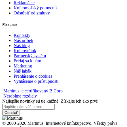
Reklamácie
Knihomoľský pomocník
Odstúpiť od zmluvy
Martinus
Kontakty
Náš príbeh
Náš blog
Knihovrátok
Partnerský systém
Pridaj sa k nám
Marketing
Náš labák
Prehlásenie o cookies
Vyhlásenie o prístupnosti
Martinus je certifikovaný B Corp
Nerobíme rozdiely
Najlepšie novinky sú tie knižné. Získajte ich ako prví:
Odoslať
© 2000-2026 Martinus. Internetové kníhkupectvo. Všetky práva