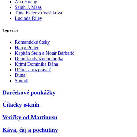
Ana Huang
Sarah J. Maas
Táňa Keleová Vasilková
Lucinda Riley
Top série
Romantické úteky
Harry Potter
Kapitán Stein a Notár Barbarič
Denník odvážneho bojka
Krimi Dominika Dána
Učím sa rozprávať
Duna
Smradi
Darčekové poukážky
Čítačky e-kníh
Vecičky od Martinusu
Káva, čaj a pochutiny