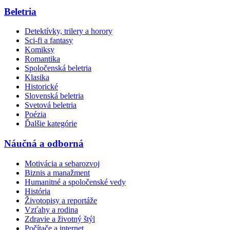
Beletria
Detektívky, trilery a horory
Sci-fi a fantasy
Komiksy
Romantika
Spoločenská beletria
Klasika
Historické
Slovenská beletria
Svetová beletria
Poézia
Ďalšie kategórie
Náučná a odborná
Motivácia a sebarozvoj
Biznis a manažment
Humanitné a spoločenské vedy
História
Životopisy a reportáže
Vzťahy a rodina
Zdravie a životný štýl
Počítače a internet