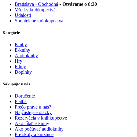
Bratislava - Obchodná
• Otvárame o 8:30
Všetky kníhkupectvá
Udalosti
Spriatelené kníhkupectvá
Kategórie
Knihy
E-knihy
Audioknihy
Hry
Filmy
Doplnky
Nakupujte u nás
Doručenie
Platba
Prečo práve u nás?
Najčastejšie otázky
Rezervácia v kníhkupectve
Ako čítať e-knihy
Ako počúvať audioknihy
Pre školy a knižnice