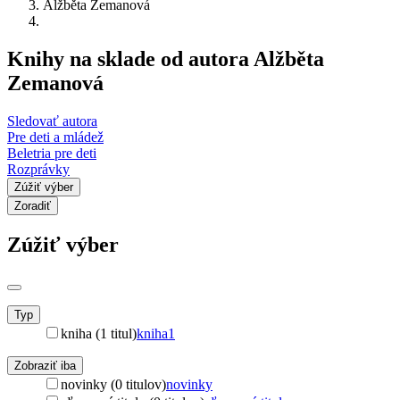
Alžběta Zemanová
Knihy na sklade od autora Alžběta
Zemanová
Sledovať autora
Pre deti a mládež
Beletria pre deti
Rozprávky
Zúžiť výber
Zoradiť
Zúžiť výber
Typ
kniha (1 titul)
kniha
1
Zobraziť iba
novinky (0 titulov)
novinky