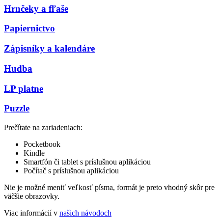
Hrnčeky a fľaše
Papiernictvo
Zápisníky a kalendáre
Hudba
LP platne
Puzzle
Prečítate na zariadeniach:
Pocketbook
Kindle
Smartfón či tablet s príslušnou aplikáciou
Počítač s príslušnou aplikáciou
Nie je možné meniť veľkosť písma, formát je preto vhodný skôr pre
väčšie obrazovky.
Viac informácií v
našich návodoch