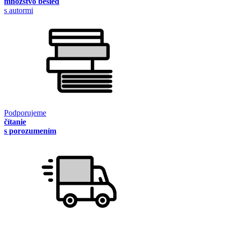
množstvo besied
s autormi
Podporujeme
čítanie
s porozumením