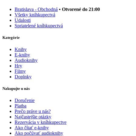
Bratislava - Obchodná
• Otvorené do 21:00
Všetky kníhkupectvá
Udalosti
Spriatelené kníhkupectvá
Kategórie
Knihy
E-knihy
Audioknihy
Hry
Filmy
Doplnky
Nakupujte u nás
Doručenie
Platba
Prečo práve u nás?
Najčastejšie otázky
Rezervácia v kníhkupectve
Ako čítať e-knihy
Ako počúvať audioknihy