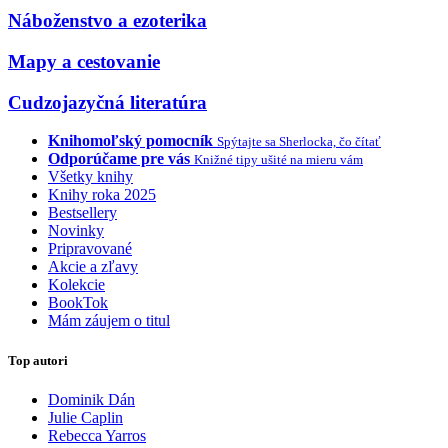
Náboženstvo a ezoterika
Mapy a cestovanie
Cudzojazyčná literatúra
Knihomoľský pomocník
Spýtajte sa Sherlocka, čo čítať
Odporúčame pre vás
Knižné tipy ušité na mieru vám
Všetky knihy
Knihy roka 2025
Bestsellery
Novinky
Pripravované
Akcie a zľavy
Kolekcie
BookTok
Mám záujem o titul
Top autori
Dominik Dán
Julie Caplin
Rebecca Yarros