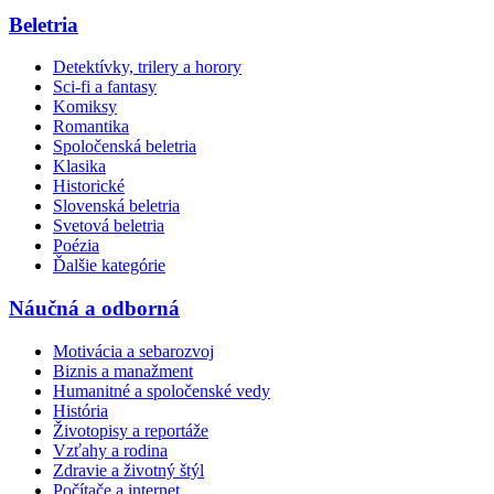
Beletria
Detektívky, trilery a horory
Sci-fi a fantasy
Komiksy
Romantika
Spoločenská beletria
Klasika
Historické
Slovenská beletria
Svetová beletria
Poézia
Ďalšie kategórie
Náučná a odborná
Motivácia a sebarozvoj
Biznis a manažment
Humanitné a spoločenské vedy
História
Životopisy a reportáže
Vzťahy a rodina
Zdravie a životný štýl
Počítače a internet