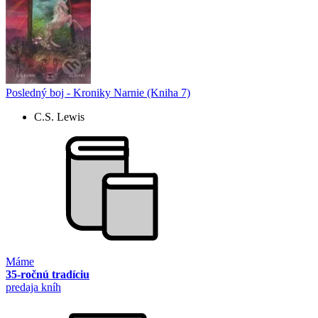
Posledný boj - Kroniky Narnie (Kniha 7)
C.S. Lewis
Máme
35-ročnú tradíciu
predaja kníh