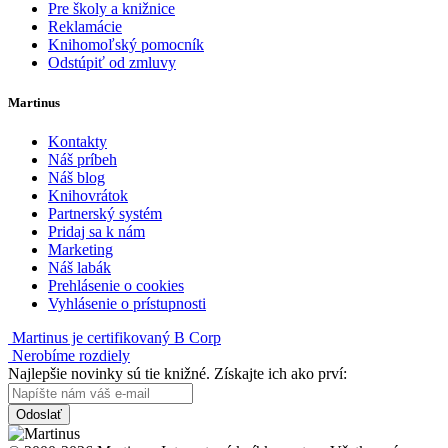
Pre školy a knižnice
Reklamácie
Knihomoľský pomocník
Odstúpiť od zmluvy
Martinus
Kontakty
Náš príbeh
Náš blog
Knihovrátok
Partnerský systém
Pridaj sa k nám
Marketing
Náš labák
Prehlásenie o cookies
Vyhlásenie o prístupnosti
Martinus je certifikovaný B Corp
Nerobíme rozdiely
Najlepšie novinky sú tie knižné. Získajte ich ako prví:
Odoslať