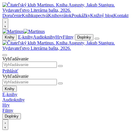
Doručenie
Kníhkupectvá
Knihovrátok
Poukážky
Knižný blog
Kontakt
E-knihy
Audioknihy
Hry
Filmy
Knihy
Doplnky
Vyhľadávanie
Prihlásiť
Vyhľadávanie
Knihy
E-knihy
Audioknihy
Hry
Filmy
Doplnky