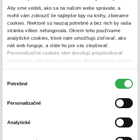
Aby sme vedeli, ako sa na našom webe správate, a
Vydavateľstvo
mohli vám zobraziť tie najlepšie tipy na knihy, zbierame
Baobab (1 titul)
Baobab
1
cookies. Niektoré sú naozaj potrebné a bez nich by naša
Väzba
stránka vôbec nefungovala. Okrem toho používame
pevná väzba (1 titul)
pevná väzba
1
analytické cookies, ktoré nám umožňujú zisťovať, ako
náš web funguje, a stále ho pre vás zlepšovať.
Zúžiť výber
Personalizačné cookies nám dovoľujú prispôsobovať
Zoradiť
stránku pre vašu lepšiu orientáciu. Marketingové cookies
nám zas umožňujú zobrazenie relevantnej reklamy.
Niektoré údaje zdieľame aj s tretími stranami. Veľmi by
Výber
nám pomohlo, keby sme mohli používať všetky tieto
Potrebné
súhlasu
Bestsellery
cookies. Ďakujeme!
Top hodnotené
Novinky
Personalizačné
Najdrahšie
Najlacnejšie
Najvyššia zľava
Analytické
Použité filtre
Zrušiť filtre