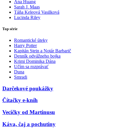
Ana Huang
Sarah J. Maas
Táňa Keleová Vasilková
Lucinda Riley
Top série
Romantické úteky
Harry Potter
Kapitán Stein a Notár Barbarič
Denník odvážneho bojka
Krimi Dominika Dána
Učím sa rozprávať
Duna
Smradi
Darčekové poukážky
Čítačky e-kníh
Vecičky od Martinusu
Káva, čaj a pochutiny