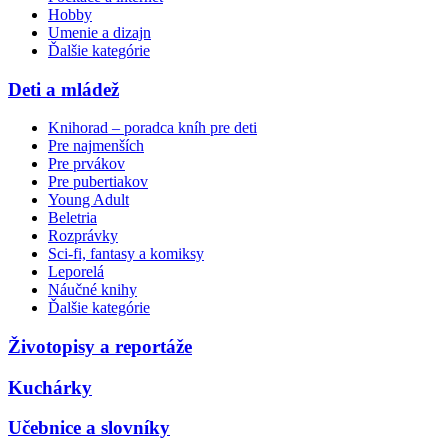
Hobby
Umenie a dizajn
Ďalšie kategórie
Deti a mládež
Knihorad – poradca kníh pre deti
Pre najmenších
Pre prvákov
Pre pubertiakov
Young Adult
Beletria
Rozprávky
Sci-fi, fantasy a komiksy
Leporelá
Náučné knihy
Ďalšie kategórie
Životopisy a reportáže
Kuchárky
Učebnice a slovníky