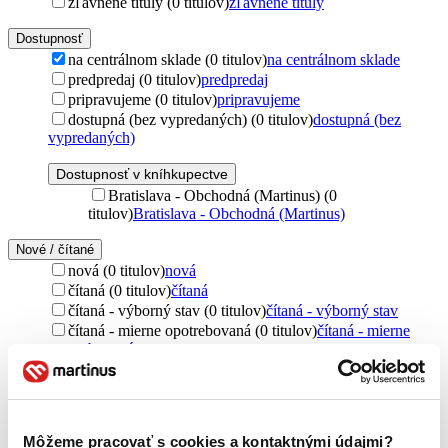
zľavnené tituly (0 titulov)
zľavnené tituly
Dostupnosť
na centrálnom sklade (0 titulov)
na centrálnom sklade
predpredaj (0 titulov)
predpredaj
pripravujeme (0 titulov)
pripravujeme
dostupná (bez vypredaných) (0 titulov)
dostupná (bez
vypredaných)
Dostupnosť v kníhkupectve
Bratislava - Obchodná (Martinus) (0
titulov)
Bratislava - Obchodná (Martinus)
Nové / čítané
nová (0 titulov)
nová
čítaná (0 titulov)
čítaná
čítaná - výborný stav (0 titulov)
čítaná - výborný stav
čítaná - mierne opotrebovaná (0 titulov)
čítaná - mierne
opotrebovaná
čítané verzie vypredaných kníh (0 titulov)
čítané verzie
vypredaných kníh
Jazyk
Môžeme pracovať s cookies a kontaktnými údajmi?
čeština (1 titul)
čeština
1