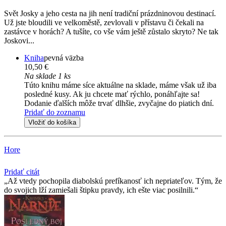
Svět Josky a jeho cesta na jih není tradiční prázdninovou destinací.
Už jste bloudili ve velkoměstě, zevlovali v přístavu či čekali na
zastávce v horách? A tušíte, co vše vám ještě zůstalo skryto? Ne tak
Joskovi...
Kniha
pevná väzba
10,50 €
Na sklade 1 ks
Túto knihu máme síce aktuálne na sklade, máme však už iba
posledné kusy. Ak ju chcete mať rýchlo, ponáhľajte sa!
Dodanie ďalších môže trvať dlhšie, zvyčajne do piatich dní.
Pridať do zoznamu
Vložiť do košíka
Hore
Pridať citát
Až vtedy pochopila diabolskú prefíkanosť ich nepriateľov. Tým, že
do svojich lží zamiešali štipku pravdy, ich ešte viac posilnili.