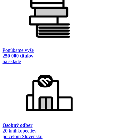
Ponúkame vyše
250 000 titulov
na sklade
Osobný odber
20 kníhkupectiev
po celom Slovensku