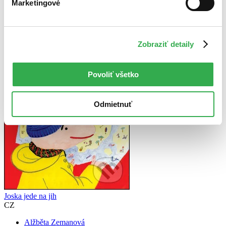
Marketingové
na sklade
Zobraziť detaily
Povoliť všetko
Odmietnuť
Joska jede na jih
CZ
Alžběta Zemanová