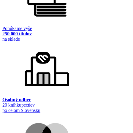
Ponúkame vyše
250 000 titulov
na sklade
Osobný odber
20 kníhkupectiev
po celom Slovensku