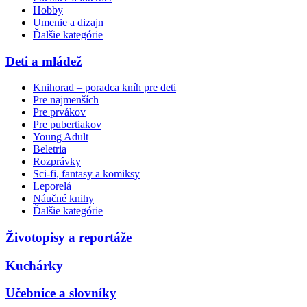
Hobby
Umenie a dizajn
Ďalšie kategórie
Deti a mládež
Knihorad – poradca kníh pre deti
Pre najmenších
Pre prvákov
Pre pubertiakov
Young Adult
Beletria
Rozprávky
Sci-fi, fantasy a komiksy
Leporelá
Náučné knihy
Ďalšie kategórie
Životopisy a reportáže
Kuchárky
Učebnice a slovníky