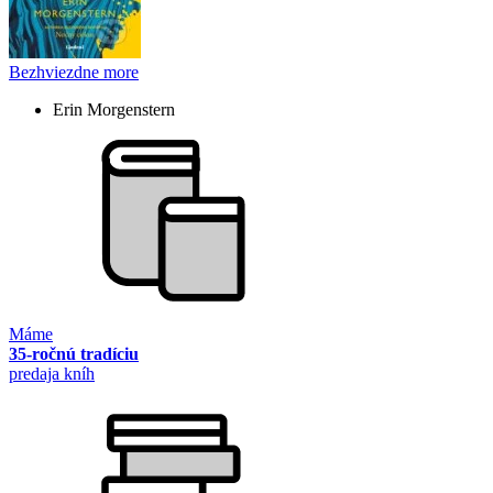
Bezhviezdne more
Erin Morgenstern
Máme
35-ročnú tradíciu
predaja kníh