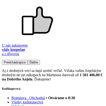
U nás nakupujete
vždy bezpečne
a s dôverou
Predchádzajúce
Ďalšie
Aj z drobných vecí sa dajú urobiť veľké. Vďaka vašim Anjelským
drobným ste pri nákupoch na Martinuse darovali už
1 501 406,00 €
na Dobrého Anjela
. Ďakujeme!
Kníhkupectvá
Bratislava - Obchodná
• Otvárame o 8:30
Všetky kníhkupectvá