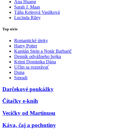
Ana Huang
Sarah J. Maas
Táňa Keleová Vasilková
Lucinda Riley
Top série
Romantické úteky
Harry Potter
Kapitán Stein a Notár Barbarič
Denník odvážneho bojka
Krimi Dominika Dána
Učím sa rozprávať
Duna
Smradi
Darčekové poukážky
Čítačky e-kníh
Vecičky od Martinusu
Káva, čaj a pochutiny