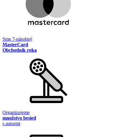
Sme 7-násobný
MasterCard
Obchodník roka
Organizujeme
množstvo besied
s autormi