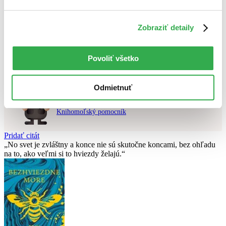
Použité filtre
Zobraziť detaily
Zrušiť filtre
čítané
Nebol nájdený
žiadny titul
vyhovujúci zadaným podmienkam.
Skúste prosím zmeniť vyhľadávaný výraz.
Povoliť všetko
Odmietnuť
Chcete poradiť knihu?
Náš pomocník Sherlock vám ju s radosťou vypátra!
Knihomoľský pomocník
Pridať citát
No svet je zvláštny a konce nie sú skutočne koncami, bez ohľadu
na to, ako veľmi si to hviezdy želajú.