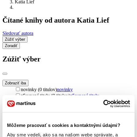
Katia Lief
Čítané knihy od autora Katia Lief
Sledovať autora
Zúžiť výber
Zoradiť
Zúžiť výber
Zobraziť iba
novinky (0 titulov)
novinky
zľavnené tituly (0 titulov)
zľavnené tituly
Dostupnosť
na centrálnom sklade (0 titulov)
na centrálnom sklade
predpredaj (0 titulov)
predpredaj
Môžeme pracovať s cookies a kontaktnými údajmi?
pripravujeme (0 titulov)
pripravujeme
dostupná (bez vypredaných) (0 titulov)
dostupná (bez
Aby sme vedeli, ako sa na našom webe správate, a
vypredaných)