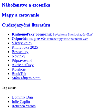
Náboženstvo a ezoterika
Mapy a cestovanie
Cudzojazyčná literatúra
Knihomoľský pomocník
Spýtajte sa Sherlocka, čo čítať
Odporúčame pre vás
Knižné tipy ušité na mieru vám
Všetky knihy
Knihy roka 2025
Bestsellery
Novinky
Pripravované
Akcie a zľavy
Kolekcie
BookTok
Mám záujem o titul
Top autori
Dominik Dán
Julie Caplin
Rebecca Yarros