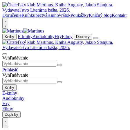
Doručenie
Kníhkupectvá
Knihovrátok
Poukážky
Knižný blog
Kontakt
E-knihy
Audioknihy
Hry
Filmy
Knihy
Doplnky
Vyhľadávanie
Prihlásiť
Vyhľadávanie
Knihy
E-knihy
Audioknihy
Hry
Filmy
Doplnky