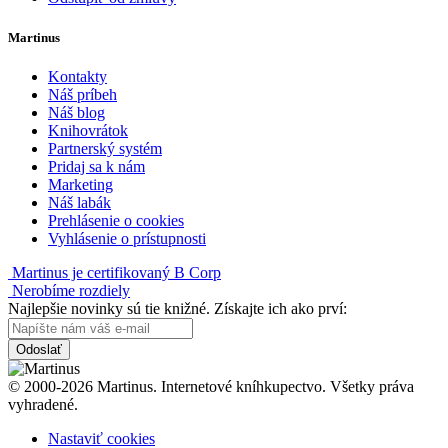
Martinus
Kontakty
Náš príbeh
Náš blog
Knihovrátok
Partnerský systém
Pridaj sa k nám
Marketing
Náš labák
Prehlásenie o cookies
Vyhlásenie o prístupnosti
Martinus je certifikovaný B Corp
Nerobíme rozdiely
Najlepšie novinky sú tie knižné. Získajte ich ako prví:
Odoslať
© 2000-2026 Martinus. Internetové kníhkupectvo. Všetky práva
vyhradené.
Nastaviť cookies