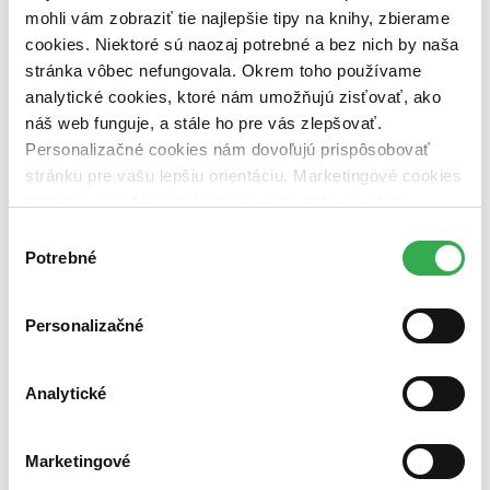
mohli vám zobraziť tie najlepšie tipy na knihy, zbierame
Nové / čítané
cookies. Niektoré sú naozaj potrebné a bez nich by naša
nová (0 titulov)
nová
stránka vôbec nefungovala. Okrem toho používame
čítaná (0 titulov)
čítaná
analytické cookies, ktoré nám umožňujú zisťovať, ako
čítaná - výborný stav (0 titulov)
čítaná - výborný stav
náš web funguje, a stále ho pre vás zlepšovať.
čítaná - mierne opotrebovaná (0 titulov)
čítaná - mierne
opotrebovaná
Personalizačné cookies nám dovoľujú prispôsobovať
čítané verzie vypredaných kníh (0 titulov)
čítané verzie
stránku pre vašu lepšiu orientáciu. Marketingové cookies
vypredaných kníh
nám zas umožňujú zobrazenie relevantnej reklamy.
Niektoré údaje zdieľame aj s tretími stranami. Veľmi by
Zúžiť výber
Výber
nám pomohlo, keby sme mohli používať všetky tieto
Potrebné
súhlasu
Zoradiť
cookies. Ďakujeme!
Personalizačné
Bestsellery
Analytické
Top hodnotené
Novinky
Najdrahšie
Najlacnejšie
Marketingové
Najvyššia zľava