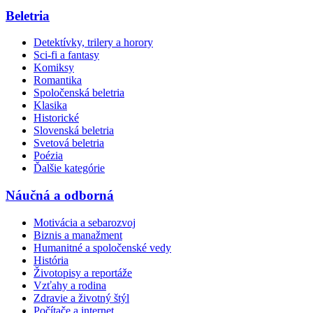
Beletria
Detektívky, trilery a horory
Sci-fi a fantasy
Komiksy
Romantika
Spoločenská beletria
Klasika
Historické
Slovenská beletria
Svetová beletria
Poézia
Ďalšie kategórie
Náučná a odborná
Motivácia a sebarozvoj
Biznis a manažment
Humanitné a spoločenské vedy
História
Životopisy a reportáže
Vzťahy a rodina
Zdravie a životný štýl
Počítače a internet