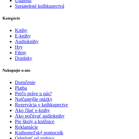
Udalosti
Spriatelené kníhkupectvá
Kategórie
Knihy
E-knihy
Audioknihy
Hry
Filmy
Doplnky
Nakupujte u nás
Doručenie
Platba
Prečo práve u nás?
Najčastejšie otázky
Rezervácia v kníhkupectve
Ako čítať e-knihy
Ako počúvať audioknihy
Pre školy a knižnice
Reklamácie
Knihomoľský pomocník
Odstúpiť od zmluvy