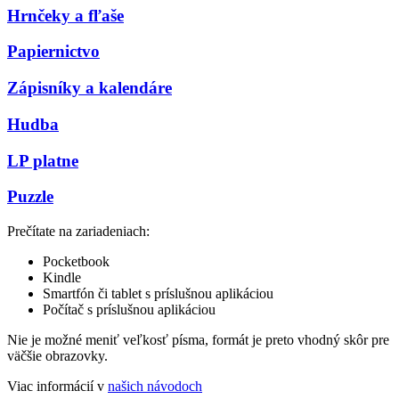
Hrnčeky a fľaše
Papiernictvo
Zápisníky a kalendáre
Hudba
LP platne
Puzzle
Prečítate na zariadeniach:
Pocketbook
Kindle
Smartfón či tablet s príslušnou aplikáciou
Počítač s príslušnou aplikáciou
Nie je možné meniť veľkosť písma, formát je preto vhodný skôr pre
väčšie obrazovky.
Viac informácií v
našich návodoch