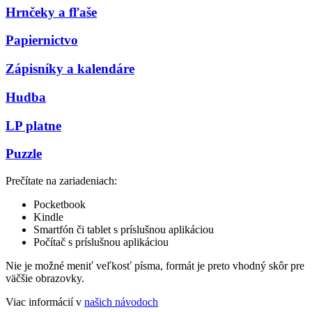
Hrnčeky a fľaše
Papiernictvo
Zápisníky a kalendáre
Hudba
LP platne
Puzzle
Prečítate na zariadeniach:
Pocketbook
Kindle
Smartfón či tablet s príslušnou aplikáciou
Počítač s príslušnou aplikáciou
Nie je možné meniť veľkosť písma, formát je preto vhodný skôr pre
väčšie obrazovky.
Viac informácií v
našich návodoch