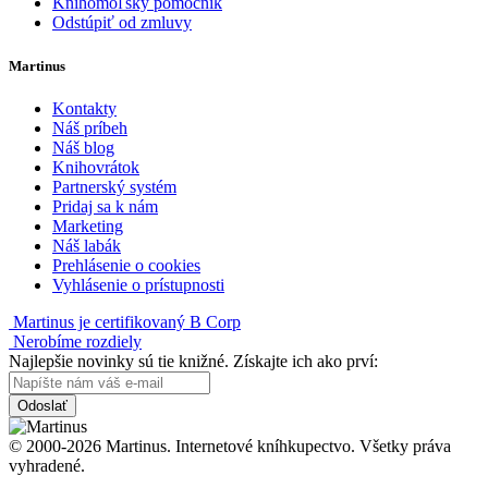
Knihomoľský pomocník
Odstúpiť od zmluvy
Martinus
Kontakty
Náš príbeh
Náš blog
Knihovrátok
Partnerský systém
Pridaj sa k nám
Marketing
Náš labák
Prehlásenie o cookies
Vyhlásenie o prístupnosti
Martinus je certifikovaný B Corp
Nerobíme rozdiely
Najlepšie novinky sú tie knižné. Získajte ich ako prví:
Odoslať
© 2000-2026 Martinus. Internetové kníhkupectvo. Všetky práva
vyhradené.