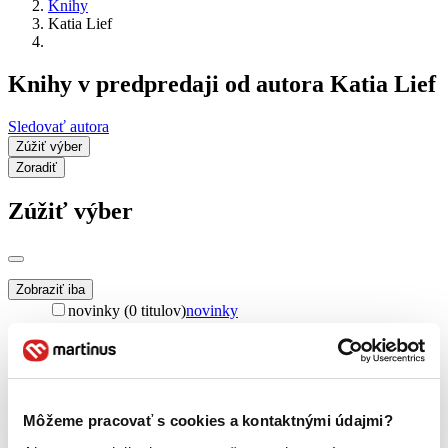
Knihy
Katia Lief
Knihy v predpredaji od autora Katia Lief
Sledovať autora
Zúžiť výber
Zoradiť
Zúžiť výber
Zobraziť iba
novinky (0 titulov)
novinky
zľavnené tituly (0 titulov)
zľavnené tituly
Dostupnosť
na centrálnom sklade (0 titulov)
na centrálnom sklade
predpredaj (0 titulov)
predpredaj
Môžeme pracovať s cookies a kontaktnými údajmi?
pripravujeme (0 titulov)
pripravujeme
dostupná (bez vypredaných) (0 titulov)
dostupná (bez