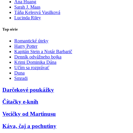
Ana Huang
Sarah J. Maas
Táňa Keleová Vasilková
Lucinda Riley
Top série
Romantické úteky
Harry Potter
Kapitán Stein a Notár Barbarič
Denník odvážneho bojka
Krimi Dominika Dána
Učím sa rozprávať
Duna
Smradi
Darčekové poukážky
Čítačky e-kníh
Vecičky od Martinusu
Káva, čaj a pochutiny