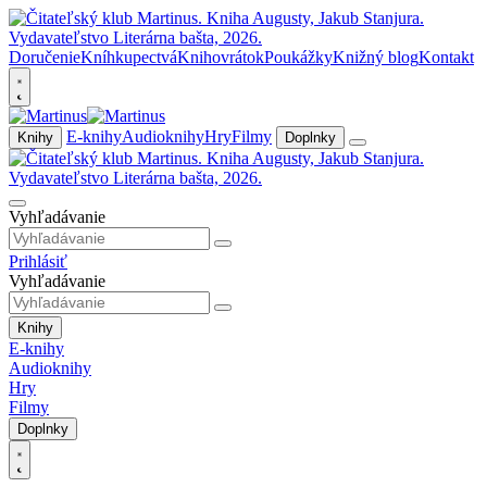
Doručenie
Kníhkupectvá
Knihovrátok
Poukážky
Knižný blog
Kontakt
E-knihy
Audioknihy
Hry
Filmy
Knihy
Doplnky
Vyhľadávanie
Prihlásiť
Vyhľadávanie
Knihy
E-knihy
Audioknihy
Hry
Filmy
Doplnky