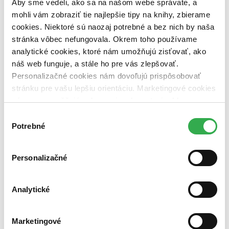
Aby sme vedeli, ako sa na našom webe správate, a
vypredaných)
mohli vám zobraziť tie najlepšie tipy na knihy, zbierame
cookies. Niektoré sú naozaj potrebné a bez nich by naša
Nové / čítané
nová (0 titulov)
nová
stránka vôbec nefungovala. Okrem toho používame
čítaná (0 titulov)
čítaná
analytické cookies, ktoré nám umožňujú zisťovať, ako
čítaná - výborný stav (0 titulov)
čítaná - výborný stav
náš web funguje, a stále ho pre vás zlepšovať.
čítaná - mierne opotrebovaná (0 titulov)
čítaná - mierne
Personalizačné cookies nám dovoľujú prispôsobovať
opotrebovaná
stránku pre vašu lepšiu orientáciu. Marketingové cookies
čítané verzie vypredaných kníh (0 titulov)
čítané verzie
vypredaných kníh
nám zas umožňujú zobrazenie relevantnej reklamy.
Niektoré údaje zdieľame aj s tretími stranami. Veľmi by
Výber
Zúžiť výber
nám pomohlo, keby sme mohli používať všetky tieto
Potrebné
súhlasu
Zoradiť
cookies. Ďakujeme!
Personalizačné
Bestsellery
Analytické
Top hodnotené
Novinky
Najdrahšie
Marketingové
Najlacnejšie