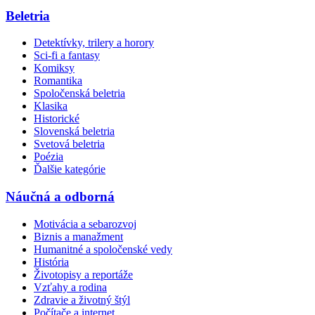
Beletria
Detektívky, trilery a horory
Sci-fi a fantasy
Komiksy
Romantika
Spoločenská beletria
Klasika
Historické
Slovenská beletria
Svetová beletria
Poézia
Ďalšie kategórie
Náučná a odborná
Motivácia a sebarozvoj
Biznis a manažment
Humanitné a spoločenské vedy
História
Životopisy a reportáže
Vzťahy a rodina
Zdravie a životný štýl
Počítače a internet