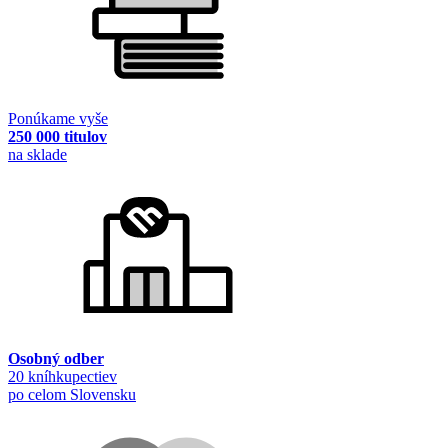
Ponúkame vyše
250 000 titulov
na sklade
Osobný odber
20 kníhkupectiev
po celom Slovensku