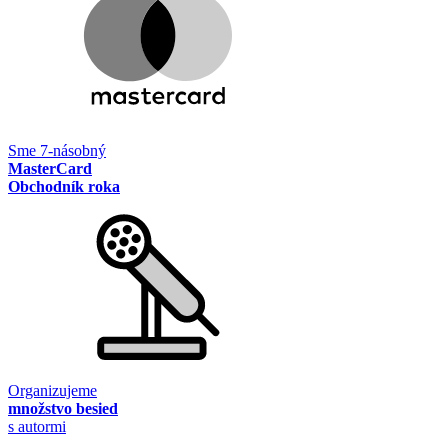
Sme 7-násobný
MasterCard
Obchodník roka
Organizujeme
množstvo besied
s autormi