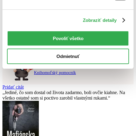
Najvyššia zľava
Použité filtre
Zobraziť detaily
Zrušiť filtre
v predpredaji
Nebol nájdený
žiadny titul
vyhovujúci zadaným podmienkam.
Povoliť všetko
Skúste prosím zmeniť vyhľadávaný výraz.
Odmietnuť
Chcete poradiť knihu?
Náš pomocník Sherlock vám ju s radosťou vypátra!
Knihomoľský pomocník
Pridať citát
Jediné, čo som dostal od života zadarmo, boli ovčie kiahne. Na
všetko ostatné som si poctivo zarobil vlastnými rukami.