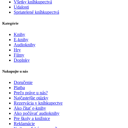
Všetky kníhkupectvá
Udalosti
Spriatelené kníhkupectvá
Kategórie
Knihy
E-knihy
Audioknihy
Hry
Filmy
Doplnky
Nakupujte u nás
Doručenie
Platba
Prečo práve u nás?
Najčastejšie otázky
Rezervácia v kníhkupectve
Ako čítať e-knihy
Ako počúvať audioknihy
Pre školy a knižnice
Reklamácie