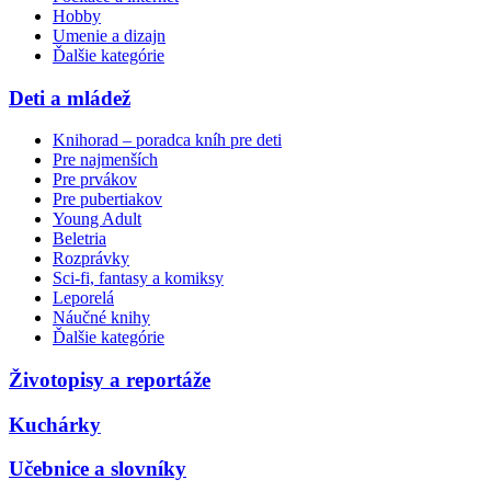
Hobby
Umenie a dizajn
Ďalšie kategórie
Deti a mládež
Knihorad – poradca kníh pre deti
Pre najmenších
Pre prvákov
Pre pubertiakov
Young Adult
Beletria
Rozprávky
Sci-fi, fantasy a komiksy
Leporelá
Náučné knihy
Ďalšie kategórie
Životopisy a reportáže
Kuchárky
Učebnice a slovníky