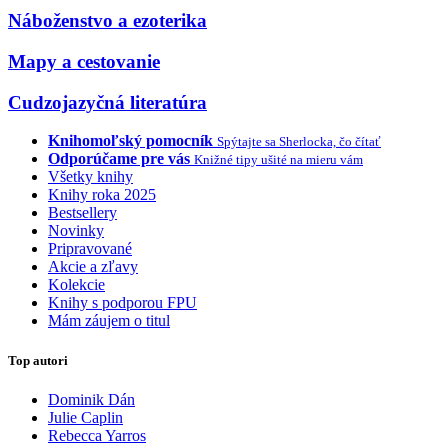
Náboženstvo a ezoterika
Mapy a cestovanie
Cudzojazyčná literatúra
Knihomoľský pomocník
Spýtajte sa Sherlocka, čo čítať
Odporúčame pre vás
Knižné tipy ušité na mieru vám
Všetky knihy
Knihy roka 2025
Bestsellery
Novinky
Pripravované
Akcie a zľavy
Kolekcie
Knihy s podporou FPU
Mám záujem o titul
Top autori
Dominik Dán
Julie Caplin
Rebecca Yarros