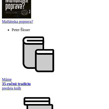
Mafiánska poprava?
Peter Šloser
Máme
35-ročnú tradíciu
predaja kníh