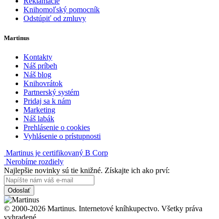
Reklamácie
Knihomoľský pomocník
Odstúpiť od zmluvy
Martinus
Kontakty
Náš príbeh
Náš blog
Knihovrátok
Partnerský systém
Pridaj sa k nám
Marketing
Náš labák
Prehlásenie o cookies
Vyhlásenie o prístupnosti
Martinus je certifikovaný B Corp
Nerobíme rozdiely
Najlepšie novinky sú tie knižné. Získajte ich ako prví:
Odoslať
© 2000-2026 Martinus. Internetové kníhkupectvo. Všetky práva
vyhradené.