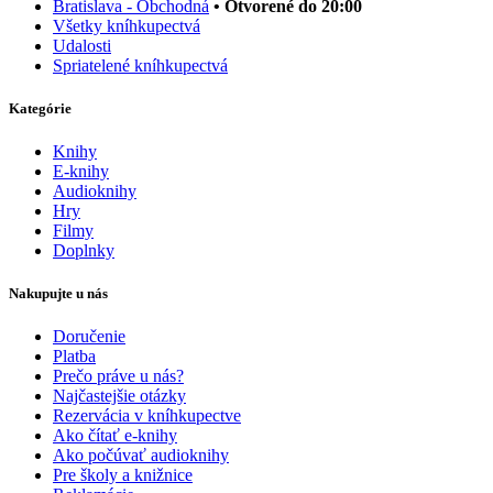
Bratislava - Obchodná
• Otvorené do 20:00
Všetky kníhkupectvá
Udalosti
Spriatelené kníhkupectvá
Kategórie
Knihy
E-knihy
Audioknihy
Hry
Filmy
Doplnky
Nakupujte u nás
Doručenie
Platba
Prečo práve u nás?
Najčastejšie otázky
Rezervácia v kníhkupectve
Ako čítať e-knihy
Ako počúvať audioknihy
Pre školy a knižnice