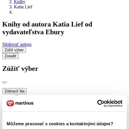
Knihy
Katia Lief
Knihy od autora Katia Lief od
vydavateľstva Ebury
Sledovať autora
Zúžiť výber
Zoradiť
Zúžiť výber
Zobraziť iba
novinky (0 titulov)
novinky
zľavnené tituly (0 titulov)
zľavnené tituly
Dostupnosť
na centrálnom sklade (0 titulov)
na centrálnom sklade
Môžeme pracovať s cookies a kontaktnými údajmi?
predpredaj (0 titulov)
predpredaj