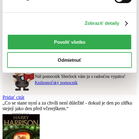
Najlacnejšie
Najvyššia zľava
Zobraziť detaily
Použité filtre
Zrušiť filtre
Vydavateľstvo Ebury
čítané - výborný stav
Povoliť všetko
Nebol nájdený
žiadny titul
vyhovujúci zadaným podmienkam.
Skúste prosím zmeniť vyhľadávaný výraz.
Odmietnuť
Chcete poradiť knihu?
Náš pomocník Sherlock vám ju s radosťou vypátra!
Knihomoľský pomocník
Pridať citát
Co se stane nyní a za chvíli není důležité - dokud je den po zítřku
stejný jako den před včerejškem.