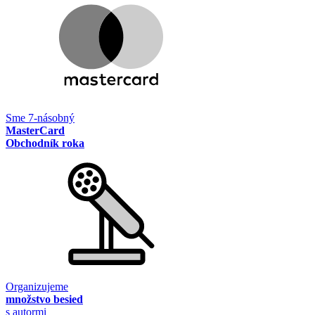
Sme 7-násobný
MasterCard
Obchodník roka
Organizujeme
množstvo besied
s autormi