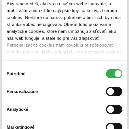
pripravujeme (0 titulov)
pripravujeme
Aby sme vedeli, ako sa na našom webe správate, a
dostupná (bez vypredaných) (0 titulov)
dostupná (bez
mohli vám zobraziť tie najlepšie tipy na knihy, zbierame
vypredaných)
cookies. Niektoré sú naozaj potrebné a bez nich by naša
Nové / čítané
stránka vôbec nefungovala. Okrem toho používame
nová (0 titulov)
nová
analytické cookies, ktoré nám umožňujú zisťovať, ako
čítaná (0 titulov)
čítaná
náš web funguje, a stále ho pre vás zlepšovať.
čítaná - výborný stav (0 titulov)
čítaná - výborný stav
Personalizačné cookies nám dovoľujú prispôsobovať
čítaná - mierne opotrebovaná (0 titulov)
čítaná - mierne
opotrebovaná
stránku pre vašu lepšiu orientáciu. Marketingové cookies
čítané verzie vypredaných kníh (0 titulov)
čítané verzie
nám zas umožňujú zobrazenie relevantnej reklamy.
vypredaných kníh
Niektoré údaje zdieľame aj s tretími stranami. Veľmi by
Výber
nám pomohlo, keby sme mohli používať všetky tieto
Zúžiť výber
Potrebné
súhlasu
cookies. Ďakujeme!
Zoradiť
Personalizačné
Analytické
Bestsellery
Top hodnotené
Novinky
Marketingové
Najdrahšie