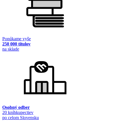
Ponúkame vyše
250 000 titulov
na sklade
Osobný odber
20 kníhkupectiev
po celom Slovensku