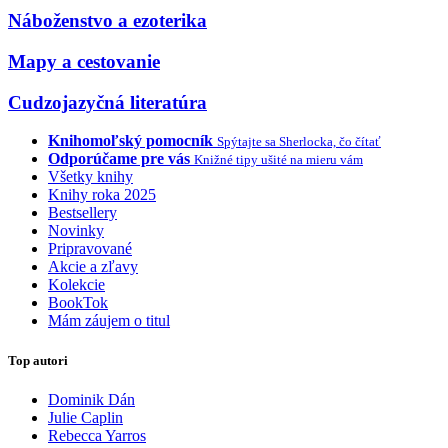
Náboženstvo a ezoterika
Mapy a cestovanie
Cudzojazyčná literatúra
Knihomoľský pomocník
Spýtajte sa Sherlocka, čo čítať
Odporúčame pre vás
Knižné tipy ušité na mieru vám
Všetky knihy
Knihy roka 2025
Bestsellery
Novinky
Pripravované
Akcie a zľavy
Kolekcie
BookTok
Mám záujem o titul
Top autori
Dominik Dán
Julie Caplin
Rebecca Yarros