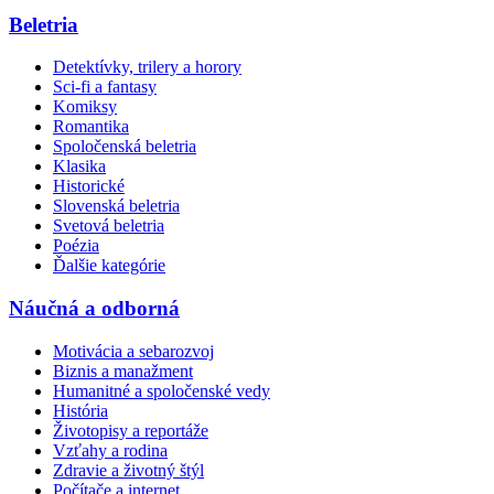
Beletria
Detektívky, trilery a horory
Sci-fi a fantasy
Komiksy
Romantika
Spoločenská beletria
Klasika
Historické
Slovenská beletria
Svetová beletria
Poézia
Ďalšie kategórie
Náučná a odborná
Motivácia a sebarozvoj
Biznis a manažment
Humanitné a spoločenské vedy
História
Životopisy a reportáže
Vzťahy a rodina
Zdravie a životný štýl
Počítače a internet