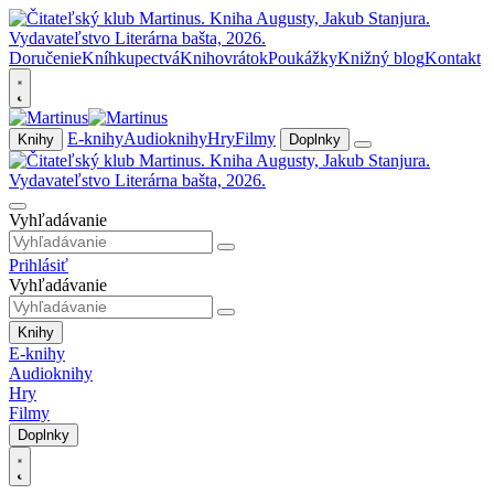
Doručenie
Kníhkupectvá
Knihovrátok
Poukážky
Knižný blog
Kontakt
E-knihy
Audioknihy
Hry
Filmy
Knihy
Doplnky
Vyhľadávanie
Prihlásiť
Vyhľadávanie
Knihy
E-knihy
Audioknihy
Hry
Filmy
Doplnky