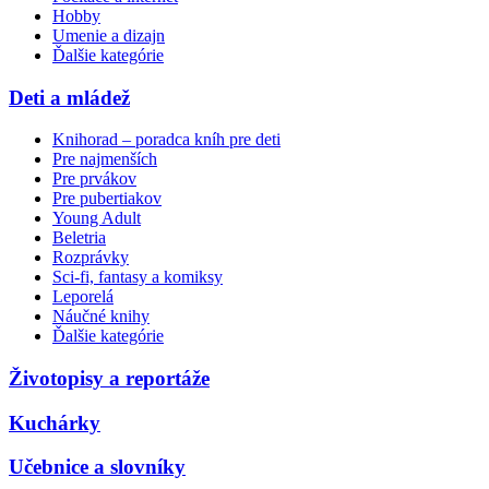
Hobby
Umenie a dizajn
Ďalšie kategórie
Deti a mládež
Knihorad – poradca kníh pre deti
Pre najmenších
Pre prvákov
Pre pubertiakov
Young Adult
Beletria
Rozprávky
Sci-fi, fantasy a komiksy
Leporelá
Náučné knihy
Ďalšie kategórie
Životopisy a reportáže
Kuchárky
Učebnice a slovníky