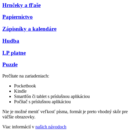
Hrnčeky a fľaše
Papiernictvo
Zápisníky a kalendáre
Hudba
LP platne
Puzzle
Prečítate na zariadeniach:
Pocketbook
Kindle
Smartfón či tablet s príslušnou aplikáciou
Počítač s príslušnou aplikáciou
Nie je možné meniť veľkosť písma, formát je preto vhodný skôr pre
väčšie obrazovky.
Viac informácií v
našich návodoch