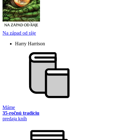
Na západ od ráje
Harry Harrison
Máme
35-ročnú tradíciu
predaja kníh