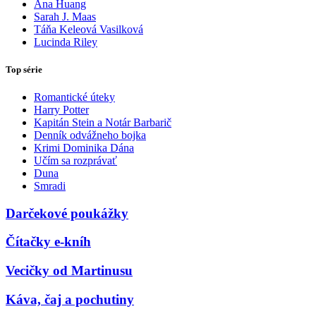
Ana Huang
Sarah J. Maas
Táňa Keleová Vasilková
Lucinda Riley
Top série
Romantické úteky
Harry Potter
Kapitán Stein a Notár Barbarič
Denník odvážneho bojka
Krimi Dominika Dána
Učím sa rozprávať
Duna
Smradi
Darčekové poukážky
Čítačky e-kníh
Vecičky od Martinusu
Káva, čaj a pochutiny