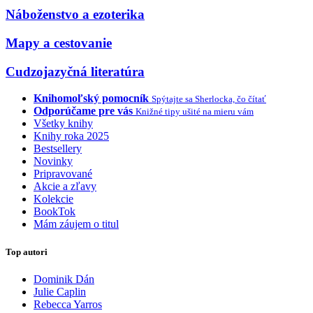
Náboženstvo a ezoterika
Mapy a cestovanie
Cudzojazyčná literatúra
Knihomoľský pomocník
Spýtajte sa Sherlocka, čo čítať
Odporúčame pre vás
Knižné tipy ušité na mieru vám
Všetky knihy
Knihy roka 2025
Bestsellery
Novinky
Pripravované
Akcie a zľavy
Kolekcie
BookTok
Mám záujem o titul
Top autori
Dominik Dán
Julie Caplin
Rebecca Yarros