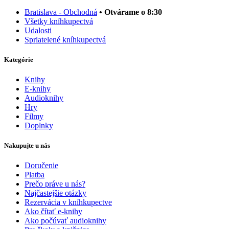
Bratislava - Obchodná
• Otvárame o 8:30
Všetky kníhkupectvá
Udalosti
Spriatelené kníhkupectvá
Kategórie
Knihy
E-knihy
Audioknihy
Hry
Filmy
Doplnky
Nakupujte u nás
Doručenie
Platba
Prečo práve u nás?
Najčastejšie otázky
Rezervácia v kníhkupectve
Ako čítať e-knihy
Ako počúvať audioknihy