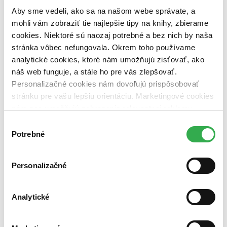
pripravujeme (0 titulov)
pripravujeme
Aby sme vedeli, ako sa na našom webe správate, a
dostupná (bez vypredaných) (0 titulov)
dostupná (bez
vypredaných)
mohli vám zobraziť tie najlepšie tipy na knihy, zbierame
cookies. Niektoré sú naozaj potrebné a bez nich by naša
Nové / čítané
stránka vôbec nefungovala. Okrem toho používame
nová (0 titulov)
nová
analytické cookies, ktoré nám umožňujú zisťovať, ako
čítaná (0 titulov)
čítaná
čítaná - výborný stav (0 titulov)
čítaná - výborný stav
náš web funguje, a stále ho pre vás zlepšovať.
čítaná - mierne opotrebovaná (0 titulov)
čítaná - mierne
Personalizačné cookies nám dovoľujú prispôsobovať
opotrebovaná
stránku pre vašu lepšiu orientáciu. Marketingové cookies
čítané verzie vypredaných kníh (0 titulov)
čítané verzie
nám zas umožňujú zobrazenie relevantnej reklamy.
vypredaných kníh
Niektoré údaje zdieľame aj s tretími stranami. Veľmi by
Výber
Zúžiť výber
nám pomohlo, keby sme mohli používať všetky tieto
Potrebné
súhlasu
cookies. Ďakujeme!
Zoradiť
Personalizačné
Analytické
Bestsellery
Top hodnotené
Novinky
Najdrahšie