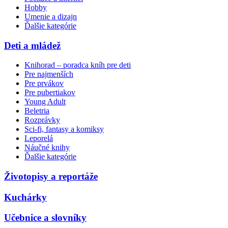
Hobby
Umenie a dizajn
Ďalšie kategórie
Deti a mládež
Knihorad – poradca kníh pre deti
Pre najmenších
Pre prvákov
Pre pubertiakov
Young Adult
Beletria
Rozprávky
Sci-fi, fantasy a komiksy
Leporelá
Náučné knihy
Ďalšie kategórie
Životopisy a reportáže
Kuchárky
Učebnice a slovníky