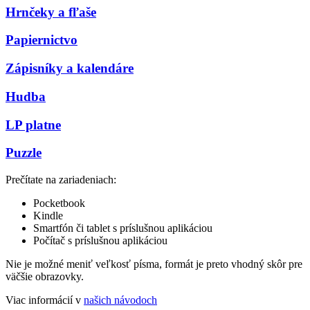
Hrnčeky a fľaše
Papiernictvo
Zápisníky a kalendáre
Hudba
LP platne
Puzzle
Prečítate na zariadeniach:
Pocketbook
Kindle
Smartfón či tablet s príslušnou aplikáciou
Počítač s príslušnou aplikáciou
Nie je možné meniť veľkosť písma, formát je preto vhodný skôr pre
väčšie obrazovky.
Viac informácií v
našich návodoch