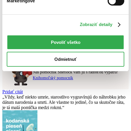
Marketingové
Najlacnejšie
Najvyššia zľava
Zobraziť detaily
Použité filtre
Zrušiť filtre
Vydavateľstvo Ebury
čítané verzie vypredaných kníh
Nebol nájdený
žiadny titul
vyhovujúci zadaným podmienkam.
Povoliť všetko
Skúste prosím zmeniť vyhľadávaný výraz.
Odmietnuť
Chcete poradiť knihu?
Náš pomocník Sherlock vám ju s radosťou vypátra!
Knihomoľský pomocník
Pridať citát
Vždy, keď niekto umrie, starostlivo vygravírujú do náhrobku jeho
dátum narodenia a smrti. Ale vlastne to jediné, čo sa skutočne ráta,
je tá malá pomlčka medzi rokmi.