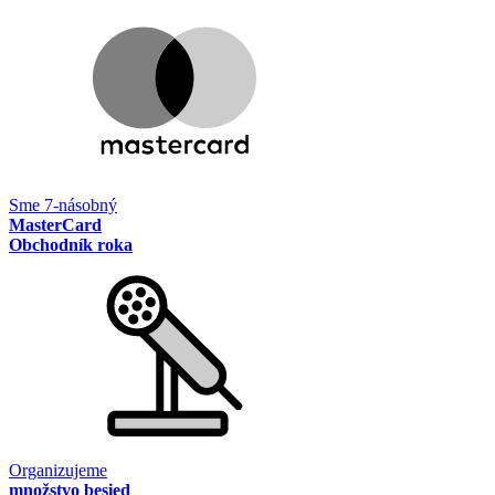
Sme 7-násobný
MasterCard
Obchodník roka
Organizujeme
množstvo besied