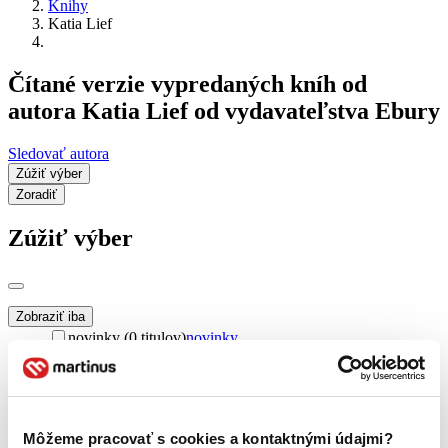
Knihy
Katia Lief
Čítané verzie vypredaných kníh od
autora Katia Lief od vydavateľstva Ebury
Sledovať autora
Zúžiť výber
Zoradiť
Zúžiť výber
Zobraziť iba
novinky (0 titulov)
novinky
zľavnené tituly (0 titulov)
zľavnené tituly
Dostupnosť
na centrálnom sklade (0 titulov)
na centrálnom sklade
predpredaj (0 titulov)
predpredaj
Môžeme pracovať s cookies a kontaktnými údajmi?