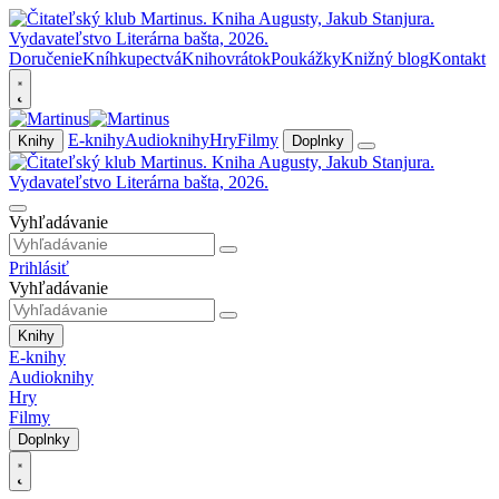
Doručenie
Kníhkupectvá
Knihovrátok
Poukážky
Knižný blog
Kontakt
E-knihy
Audioknihy
Hry
Filmy
Knihy
Doplnky
Vyhľadávanie
Prihlásiť
Vyhľadávanie
Knihy
E-knihy
Audioknihy
Hry
Filmy
Doplnky