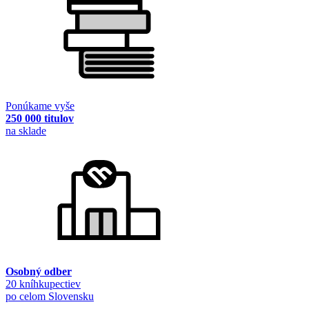
Ponúkame vyše
250 000 titulov
na sklade
Osobný odber
20 kníhkupectiev
po celom Slovensku