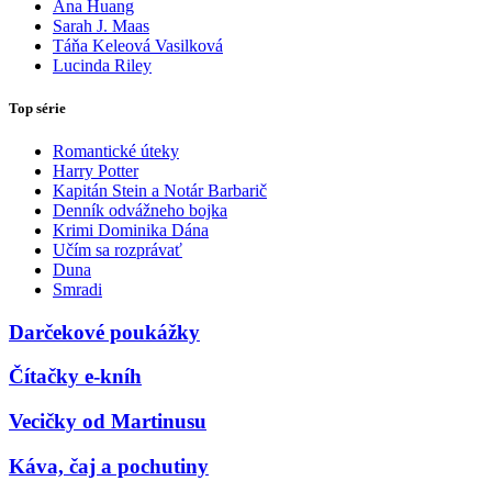
Ana Huang
Sarah J. Maas
Táňa Keleová Vasilková
Lucinda Riley
Top série
Romantické úteky
Harry Potter
Kapitán Stein a Notár Barbarič
Denník odvážneho bojka
Krimi Dominika Dána
Učím sa rozprávať
Duna
Smradi
Darčekové poukážky
Čítačky e-kníh
Vecičky od Martinusu
Káva, čaj a pochutiny