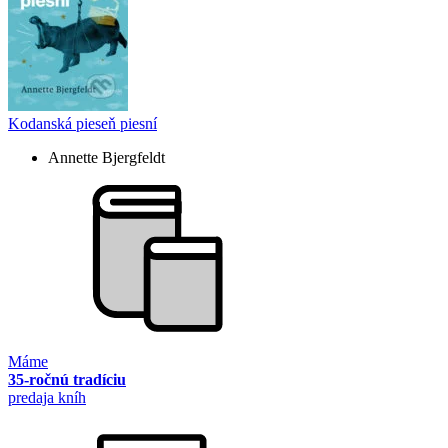
Kodanská pieseň piesní
Annette Bjergfeldt
Máme
35-ročnú tradíciu
predaja kníh