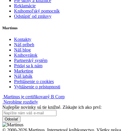
Pre školy a knižnice
Reklamácie
Knihomoľský pomocník
Odstúpiť od zmluvy
Martinus
Kontakty
Náš príbeh
Náš blog
Knihovrátok
Partnerský systém
Pridaj sa k nám
Marketing
Náš labák
Prehlásenie o cookies
Vyhlásenie o prístupnosti
Martinus je certifikovaný B Corp
Nerobíme rozdiely
Najlepšie novinky sú tie knižné. Získajte ich ako prví:
Odoslať
© 2000-2026 Martinus. Internetové kníhkupectvo. Všetky práva