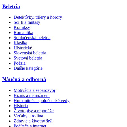
Beletria
Detektívky, trilery a horory
Sci-fi a fantasy
Komiksy
Romantika
Spoločenská beletria
Klasika
Historické
Slovenská beletria
Svetová beletria
Poézia
Ďalšie kategórie
Náučná a odborná
Motivácia a sebarozvoj
Biznis a manažment
Humanitné a spoločenské vedy
História
Životopisy a reportáže
Vzťahy a rodina
Zdravie a životný štýl
Počítače a internet