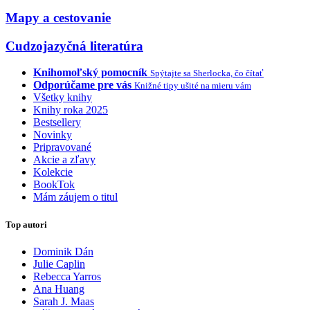
Mapy a cestovanie
Cudzojazyčná literatúra
Knihomoľský pomocník
Spýtajte sa Sherlocka, čo čítať
Odporúčame pre vás
Knižné tipy ušité na mieru vám
Všetky knihy
Knihy roka 2025
Bestsellery
Novinky
Pripravované
Akcie a zľavy
Kolekcie
BookTok
Mám záujem o titul
Top autori
Dominik Dán
Julie Caplin
Rebecca Yarros
Ana Huang
Sarah J. Maas