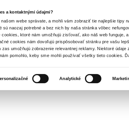
es a kontaktnými údajmi?
našom webe správate, a mohli vám zobraziť tie najlepšie tipy n
é sú naozaj potrebné a bez nich by naša stránka vôbec nefung
 cookies, ktoré nám umožňujú zisťovať, ako náš web funguje, a 
ačné cookies nám dovoľujú prispôsobovať stránku pre vašu lepši
zas umožňujú zobrazenie relevantnej reklamy. Niektoré údaje z
y nám pomohlo, keby sme mohli používať všetky tieto cookies. 
ersonalizačné
Analytické
Marketi