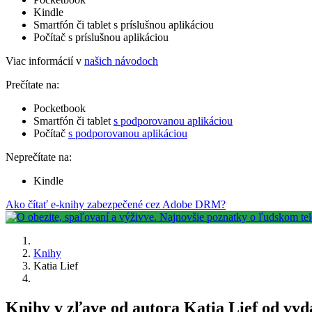
Kindle
Smartfón či tablet s príslušnou aplikáciou
Počítač s príslušnou aplikáciou
Viac informácií v
našich návodoch
Prečítate na:
Pocketbook
Smartfón či tablet
s podporovanou aplikáciou
Počítač
s podporovanou aplikáciou
Neprečítate na:
Kindle
Ako čítať e-knihy zabezpečené cez Adobe DRM?
Knihy
Katia Lief
Knihy v zľave od autora Katia Lief od vy