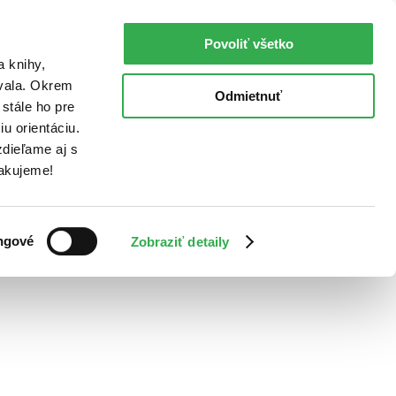
Povoliť všetko
a knihy,
ovala. Okrem
Odmietnuť
stále ho pre
u orientáciu.
dieľame aj s
Ďakujeme!
ngové
Zobraziť detaily