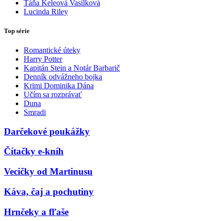
Táňa Keleová Vasilková
Lucinda Riley
Top série
Romantické úteky
Harry Potter
Kapitán Stein a Notár Barbarič
Denník odvážneho bojka
Krimi Dominika Dána
Učím sa rozprávať
Duna
Smradi
Darčekové poukážky
Čítačky e-kníh
Vecičky od Martinusu
Káva, čaj a pochutiny
Hrnčeky a fľaše