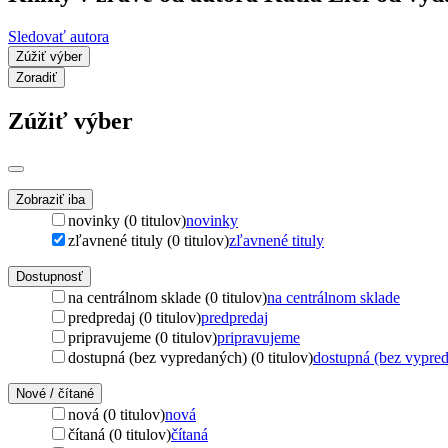
Sledovať autora
Zúžiť výber
Zoradiť
Zúžiť výber
Zobraziť iba
novinky (0 titulov)
novinky
zľavnené tituly (0 titulov)
zľavnené tituly
Dostupnosť
na centrálnom sklade (0 titulov)
na centrálnom sklade
predpredaj (0 titulov)
predpredaj
pripravujeme (0 titulov)
pripravujeme
dostupná (bez vypredaných) (0 titulov)
dostupná (bez vypre
Nové / čítané
nová (0 titulov)
nová
čítaná (0 titulov)
čítaná