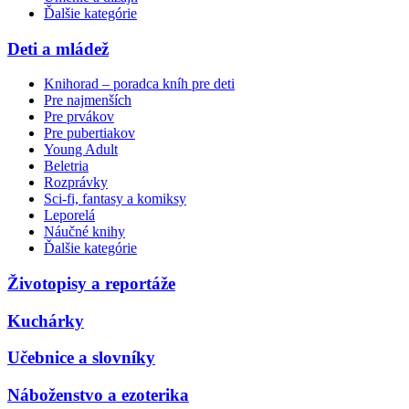
Ďalšie kategórie
Deti a mládež
Knihorad – poradca kníh pre deti
Pre najmenších
Pre prvákov
Pre pubertiakov
Young Adult
Beletria
Rozprávky
Sci-fi, fantasy a komiksy
Leporelá
Náučné knihy
Ďalšie kategórie
Životopisy a reportáže
Kuchárky
Učebnice a slovníky
Náboženstvo a ezoterika