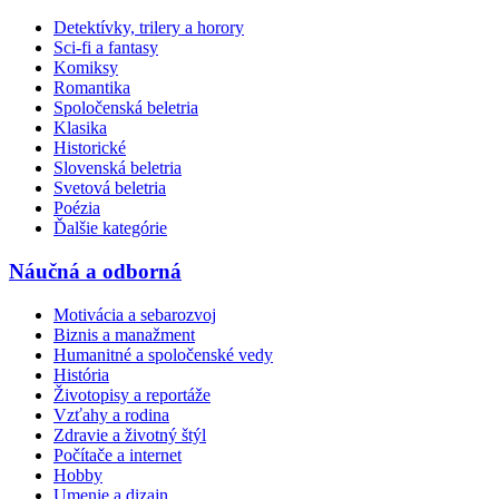
Detektívky, trilery a horory
Sci-fi a fantasy
Komiksy
Romantika
Spoločenská beletria
Klasika
Historické
Slovenská beletria
Svetová beletria
Poézia
Ďalšie kategórie
Náučná a odborná
Motivácia a sebarozvoj
Biznis a manažment
Humanitné a spoločenské vedy
História
Životopisy a reportáže
Vzťahy a rodina
Zdravie a životný štýl
Počítače a internet
Hobby
Umenie a dizajn