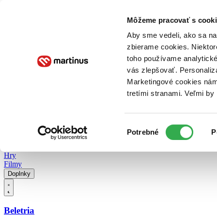
Doručenie
Kníhkupectvá
Knihovrátok
Poukážky
Knižný blog
Kontakt
Môžeme pracovať s cooki
Aby sme vedeli, ako sa na 
zbierame cookies. Niektor
E-knihy
Audioknihy
Hry
Filmy
Knihy
Doplnky
toho používame analytické
vás zlepšovať. Personaliz
Vyhľadávanie
Marketingové cookies nám 
tretími stranami. Veľmi b
Prihlásiť
Vyhľadávanie
Výber
Knihy
Potrebné
P
súhlasu
E-knihy
Audioknihy
Hry
Filmy
Doplnky
Beletria