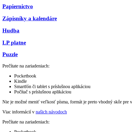
Papiernictvo
Zápisníky a kalendáre
Hudba
LP platne
Puzzle
Prečítate na zariadeniach:
Pocketbook
Kindle
Smartfón či tablet s príslušnou aplikáciou
Počítač s príslušnou aplikáciou
Nie je možné meniť veľkosť písma, formát je preto vhodný skôr pre 
Viac informácií v
našich návodoch
Prečítate na zariadeniach:
Pocketbook