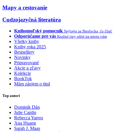
Mapy a cestovanie
Cudzojazyčná literatúra
Knihomoľský pomocník
Spýtajte sa Sherlocka, čo čítať
Odporúčame pre vás
Knižné tipy ušité na mieru vám
Všetky knihy
Knihy roka 2025
Bestsellery
Novinky
Pripravované
Akcie a zľavy
Kolekcie
BookTok
Mám záujem o titul
Top autori
Dominik Dán
Julie Caplin
Rebecca Yarros
Ana Huang
Sarah J. Maas