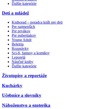
Ďalšie kategórie
Deti a mládež
Knihorad – poradca kníh pre deti
Pre najmenších
Pre prvákov
Pre pubertiakov
Young Adult
Beletria
Rozprávky
Sci-fi, fantasy a komiksy
Leporelá
Náučné knihy
Ďalšie kategórie
Životopisy a reportáže
Kuchárky
Učebnice a slovníky
Náboženstvo a ezoterika