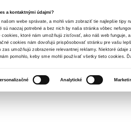
es a kontaktnými údajmi?
našom webe správate, a mohli vám zobraziť tie najlepšie tipy n
é sú naozaj potrebné a bez nich by naša stránka vôbec nefung
 cookies, ktoré nám umožňujú zisťovať, ako náš web funguje, a 
ačné cookies nám dovoľujú prispôsobovať stránku pre vašu lepši
zas umožňujú zobrazenie relevantnej reklamy. Niektoré údaje z
y nám pomohlo, keby sme mohli používať všetky tieto cookies. 
ersonalizačné
Analytické
Marketi