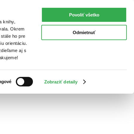
Povoliť všetko
a knihy,
ovala. Okrem
Odmietnuť
stále ho pre
u orientáciu.
dieľame aj s
Ďakujeme!
ngové
Zobraziť detaily