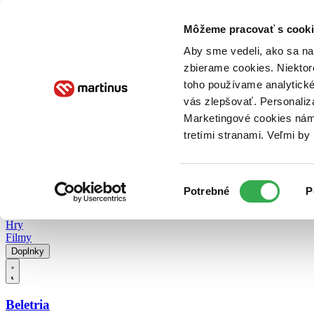
Doručenie
Kníhkupectvá
Knihovrátok
Poukážky
Knižný blog
Kontakt
Môžeme pracovať s cooki
Aby sme vedeli, ako sa na 
zbierame cookies. Niektor
E-knihy
Audioknihy
Hry
Filmy
Knihy
Doplnky
toho používame analytické
vás zlepšovať. Personaliz
Vyhľadávanie
Marketingové cookies nám 
tretími stranami. Veľmi b
Prihlásiť
Vyhľadávanie
Výber
Knihy
Potrebné
P
súhlasu
E-knihy
Audioknihy
Hry
Filmy
Doplnky
Beletria