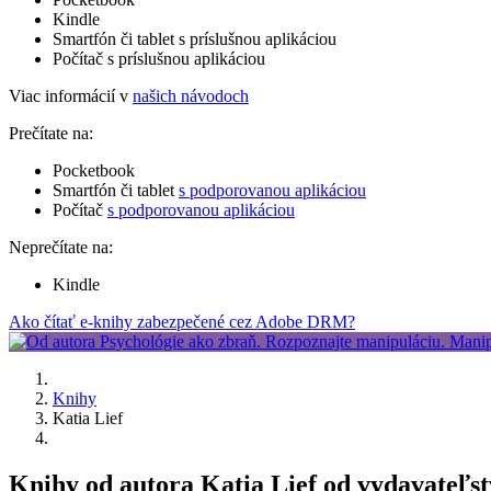
Kindle
Smartfón či tablet s príslušnou aplikáciou
Počítač s príslušnou aplikáciou
Viac informácií v
našich návodoch
Prečítate na:
Pocketbook
Smartfón či tablet
s podporovanou aplikáciou
Počítač
s podporovanou aplikáciou
Neprečítate na:
Kindle
Ako čítať e-knihy zabezpečené cez Adobe DRM?
Knihy
Katia Lief
Knihy od autora Katia Lief od vydavateľs