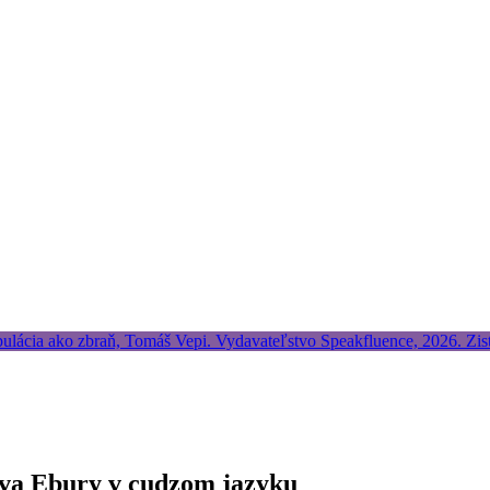
tva Ebury v cudzom jazyku