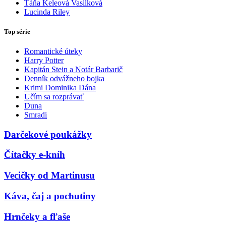
Táňa Keleová Vasilková
Lucinda Riley
Top série
Romantické úteky
Harry Potter
Kapitán Stein a Notár Barbarič
Denník odvážneho bojka
Krimi Dominika Dána
Učím sa rozprávať
Duna
Smradi
Darčekové poukážky
Čítačky e-kníh
Vecičky od Martinusu
Káva, čaj a pochutiny
Hrnčeky a fľaše