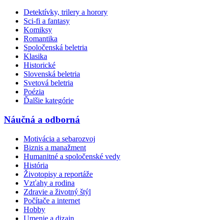
Detektívky, trilery a horory
Sci-fi a fantasy
Komiksy
Romantika
Spoločenská beletria
Klasika
Historické
Slovenská beletria
Svetová beletria
Poézia
Ďalšie kategórie
Náučná a odborná
Motivácia a sebarozvoj
Biznis a manažment
Humanitné a spoločenské vedy
História
Životopisy a reportáže
Vzťahy a rodina
Zdravie a životný štýl
Počítače a internet
Hobby
Umenie a dizajn