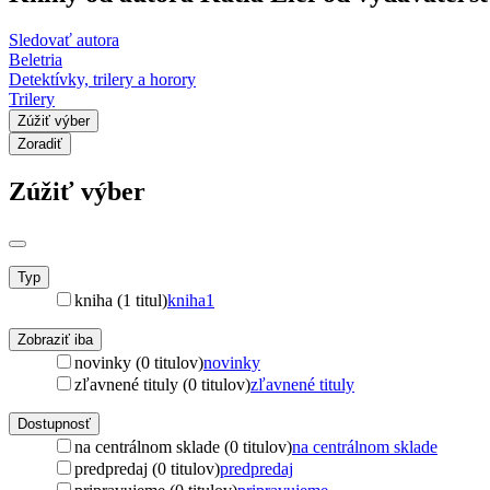
Sledovať autora
Beletria
Detektívky, trilery a horory
Trilery
Zúžiť výber
Zoradiť
Zúžiť výber
Typ
kniha (1 titul)
kniha
1
Zobraziť iba
novinky (0 titulov)
novinky
zľavnené tituly (0 titulov)
zľavnené tituly
Dostupnosť
na centrálnom sklade (0 titulov)
na centrálnom sklade
predpredaj (0 titulov)
predpredaj