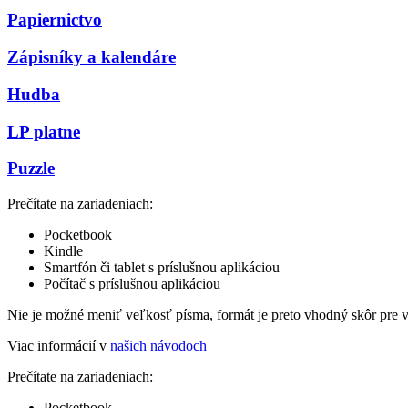
Papiernictvo
Zápisníky a kalendáre
Hudba
LP platne
Puzzle
Prečítate na zariadeniach:
Pocketbook
Kindle
Smartfón či tablet s príslušnou aplikáciou
Počítač s príslušnou aplikáciou
Nie je možné meniť veľkosť písma, formát je preto vhodný skôr pre 
Viac informácií v
našich návodoch
Prečítate na zariadeniach:
Pocketbook