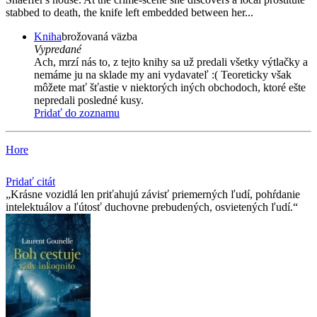
stabbed to death, the knife left embedded between her...
Kniha
brožovaná väzba
Vypredané
Ach, mrzí nás to, z tejto knihy sa už predali všetky výtlačky a
nemáme ju na sklade my ani vydavateľ :( Teoreticky však
môžete mať šťastie v niektorých iných obchodoch, ktoré ešte
nepredali posledné kusy.
Pridať do zoznamu
Hore
Pridať citát
Krásne vozidlá len priťahujú závisť priemerných ľudí, pohŕdanie
intelektuálov a ľútosť duchovne prebudených, osvietených ľudí.