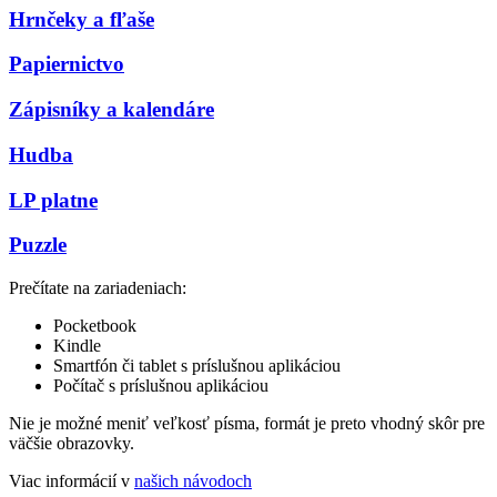
Hrnčeky a fľaše
Papiernictvo
Zápisníky a kalendáre
Hudba
LP platne
Puzzle
Prečítate na zariadeniach:
Pocketbook
Kindle
Smartfón či tablet s príslušnou aplikáciou
Počítač s príslušnou aplikáciou
Nie je možné meniť veľkosť písma, formát je preto vhodný skôr pre
väčšie obrazovky.
Viac informácií v
našich návodoch