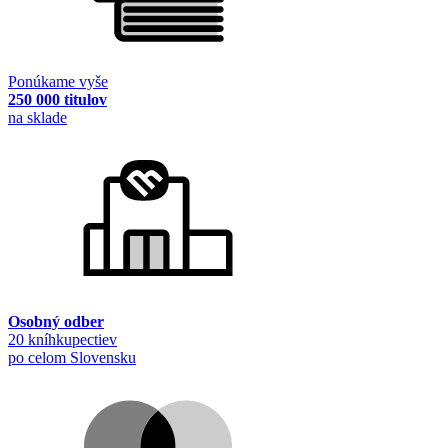
Ponúkame vyše
250 000 titulov
na sklade
Osobný odber
20 kníhkupectiev
po celom Slovensku