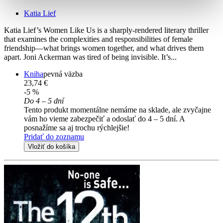
Katia Lief
Katia Lief’s Women Like Us is a sharply-rendered literary thriller
that examines the complexities and responsibilities of female
friendship—what brings women together, and what drives them
apart. Joni Ackerman was tired of being invisible. It’s...
Kniha
pevná väzba
23,74 €
-5 %
Do 4 – 5 dní
Tento produkt momentálne nemáme na sklade, ale zvyčajne
vám ho vieme zabezpečiť a odoslať do 4 – 5 dní. A
posnažíme sa aj trochu rýchlejšie!
Pridať do zoznamu
Vložiť do košíka