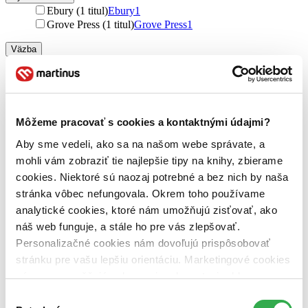
Ebury (1 titul)
Ebury
1
Grove Press (1 titul)
Grove Press
1
Väzba
brožovaná väzba (2 tituly)
brožovaná väzba
2
pevná väzba (1 titul)
pevná väzba
1
Zúžiť výber
Môžeme pracovať s cookies a kontaktnými údajmi?
Zoradiť
Aby sme vedeli, ako sa na našom webe správate, a
mohli vám zobraziť tie najlepšie tipy na knihy, zbierame
cookies. Niektoré sú naozaj potrebné a bez nich by naša
stránka vôbec nefungovala. Okrem toho používame
Bestsellery
Top hodnotené
analytické cookies, ktoré nám umožňujú zisťovať, ako
Novinky
náš web funguje, a stále ho pre vás zlepšovať.
Najdrahšie
Personalizačné cookies nám dovoľujú prispôsobovať
Najlacnejšie
Najvyššia zľava
stránku pre vašu lepšiu orientáciu. Marketingové cookies
nám zas umožňujú zobrazenie relevantnej reklamy.
Niektoré údaje zdieľame aj s tretími stranami. Veľmi by
Použité filtre
Výber
Zrušiť filtre