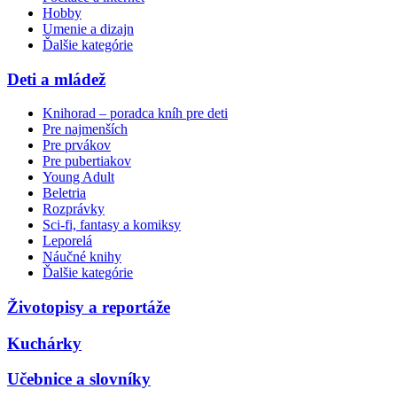
Hobby
Umenie a dizajn
Ďalšie kategórie
Deti a mládež
Knihorad – poradca kníh pre deti
Pre najmenších
Pre prvákov
Pre pubertiakov
Young Adult
Beletria
Rozprávky
Sci-fi, fantasy a komiksy
Leporelá
Náučné knihy
Ďalšie kategórie
Životopisy a reportáže
Kuchárky
Učebnice a slovníky