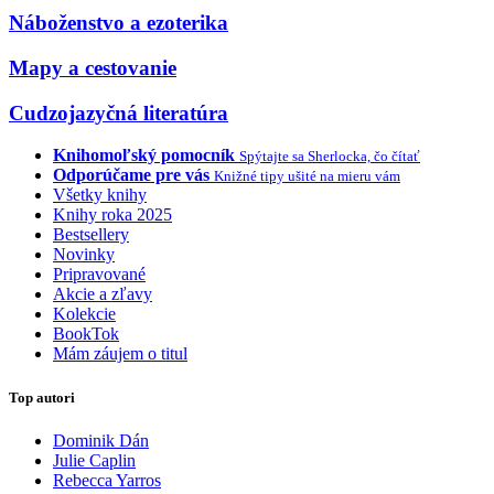
Náboženstvo a ezoterika
Mapy a cestovanie
Cudzojazyčná literatúra
Knihomoľský pomocník
Spýtajte sa Sherlocka, čo čítať
Odporúčame pre vás
Knižné tipy ušité na mieru vám
Všetky knihy
Knihy roka 2025
Bestsellery
Novinky
Pripravované
Akcie a zľavy
Kolekcie
BookTok
Mám záujem o titul
Top autori
Dominik Dán
Julie Caplin
Rebecca Yarros