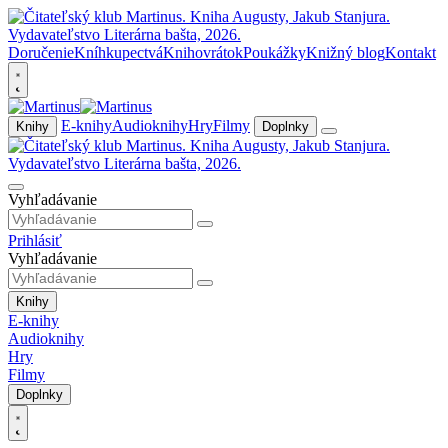
Doručenie
Kníhkupectvá
Knihovrátok
Poukážky
Knižný blog
Kontakt
E-knihy
Audioknihy
Hry
Filmy
Knihy
Doplnky
Vyhľadávanie
Prihlásiť
Vyhľadávanie
Knihy
E-knihy
Audioknihy
Hry
Filmy
Doplnky