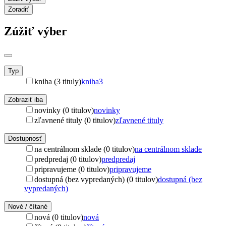
Zoradiť
Zúžiť výber
Typ
kniha (3 tituly)
kniha
3
Zobraziť iba
novinky (0 titulov)
novinky
zľavnené tituly (0 titulov)
zľavnené tituly
Dostupnosť
na centrálnom sklade (0 titulov)
na centrálnom sklade
predpredaj (0 titulov)
predpredaj
pripravujeme (0 titulov)
pripravujeme
dostupná (bez vypredaných) (0 titulov)
dostupná (bez
vypredaných)
Nové / čítané
nová (0 titulov)
nová