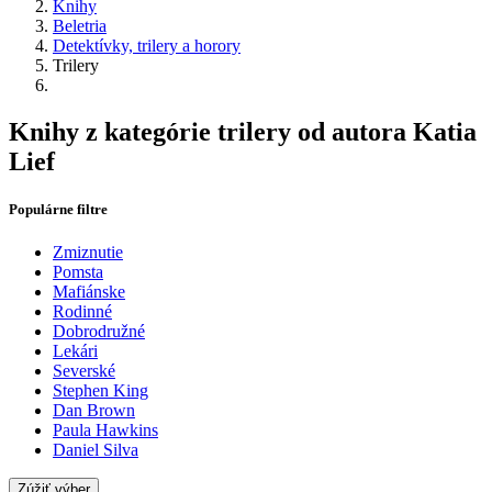
Knihy
Beletria
Detektívky, trilery a horory
Trilery
Knihy z kategórie trilery od autora Katia
Lief
Populárne filtre
Zmiznutie
Pomsta
Mafiánske
Rodinné
Dobrodružné
Lekári
Severské
Stephen King
Dan Brown
Paula Hawkins
Daniel Silva
Zúžiť výber