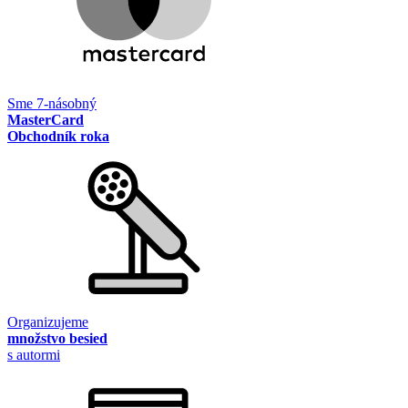
Sme 7-násobný
MasterCard
Obchodník roka
Organizujeme
množstvo besied
s autormi