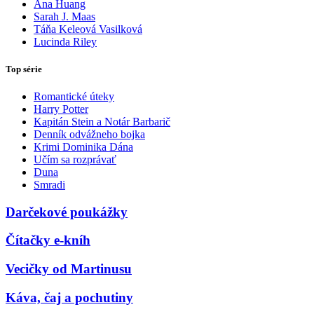
Ana Huang
Sarah J. Maas
Táňa Keleová Vasilková
Lucinda Riley
Top série
Romantické úteky
Harry Potter
Kapitán Stein a Notár Barbarič
Denník odvážneho bojka
Krimi Dominika Dána
Učím sa rozprávať
Duna
Smradi
Darčekové poukážky
Čítačky e-kníh
Vecičky od Martinusu
Káva, čaj a pochutiny