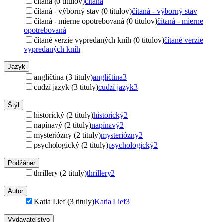
čítaná (0 titulov)
čítaná
čítaná - výborný stav (0 titulov)
čítaná - výborný stav
čítaná - mierne opotrebovaná (0 titulov)
čítaná - mierne
opotrebovaná
čítané verzie vypredaných kníh (0 titulov)
čítané verzie
vypredaných kníh
Jazyk
angličtina (3 tituly)
angličtina
3
cudzí jazyk (3 tituly)
cudzí jazyk
3
Štýl
historický (2 tituly)
historický
2
napínavý (2 tituly)
napínavý
2
mysteriózny (2 tituly)
mysteriózny
2
psychologický (2 tituly)
psychologický
2
Podžáner
thrillery (2 tituly)
thrillery
2
Autor
Katia Lief (3 tituly)
Katia Lief
3
Vydavateľstvo