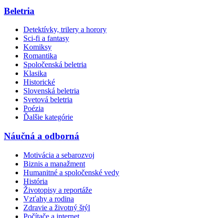
Beletria
Detektívky, trilery a horory
Sci-fi a fantasy
Komiksy
Romantika
Spoločenská beletria
Klasika
Historické
Slovenská beletria
Svetová beletria
Poézia
Ďalšie kategórie
Náučná a odborná
Motivácia a sebarozvoj
Biznis a manažment
Humanitné a spoločenské vedy
História
Životopisy a reportáže
Vzťahy a rodina
Zdravie a životný štýl
Počítače a internet