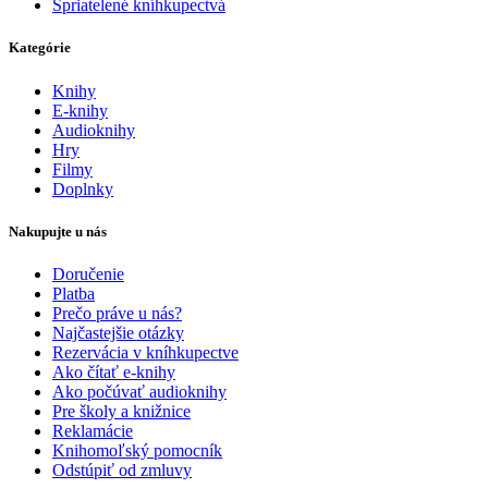
Spriatelené kníhkupectvá
Kategórie
Knihy
E-knihy
Audioknihy
Hry
Filmy
Doplnky
Nakupujte u nás
Doručenie
Platba
Prečo práve u nás?
Najčastejšie otázky
Rezervácia v kníhkupectve
Ako čítať e-knihy
Ako počúvať audioknihy
Pre školy a knižnice
Reklamácie
Knihomoľský pomocník
Odstúpiť od zmluvy