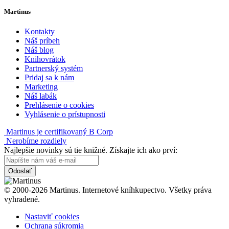
Martinus
Kontakty
Náš príbeh
Náš blog
Knihovrátok
Partnerský systém
Pridaj sa k nám
Marketing
Náš labák
Prehlásenie o cookies
Vyhlásenie o prístupnosti
Martinus je certifikovaný B Corp
Nerobíme rozdiely
Najlepšie novinky sú tie knižné. Získajte ich ako prví:
Odoslať
© 2000-2026 Martinus. Internetové kníhkupectvo. Všetky práva
vyhradené.
Nastaviť cookies
Ochrana súkromia