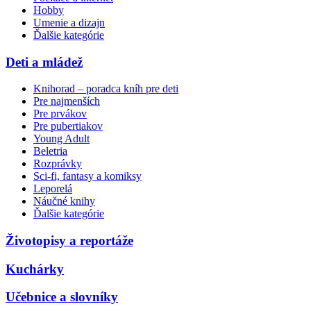
Hobby
Umenie a dizajn
Ďalšie kategórie
Deti a mládež
Knihorad – poradca kníh pre deti
Pre najmenších
Pre prvákov
Pre pubertiakov
Young Adult
Beletria
Rozprávky
Sci-fi, fantasy a komiksy
Leporelá
Náučné knihy
Ďalšie kategórie
Životopisy a reportáže
Kuchárky
Učebnice a slovníky