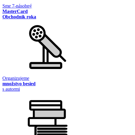
Sme 7-násobný
MasterCard
Obchodník roka
Organizujeme
množstvo besied
s autormi