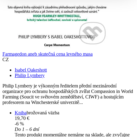
Farmagedon aneb skutečná cena levného masa
CZ
Isabel Oakeshott
Philip Lymbery
Philip Lymbery je výkonným ředitelem přední mezinárodní
organizace pro ochranu hospodářských zvířat Compassion in World
Farming (Soucit ve světovém zemědělství, CIWF) a hostujícím
profesorem na Winchesterské univerzitě...
Kniha
brožovaná väzba
19,70 €
-6 %
Do 1 – 6 dní
Tento produkt momentálne nemáme na sklade, ale zvyčajne