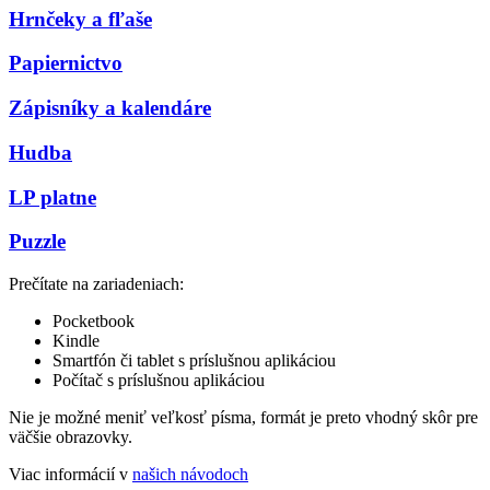
Hrnčeky a fľaše
Papiernictvo
Zápisníky a kalendáre
Hudba
LP platne
Puzzle
Prečítate na zariadeniach:
Pocketbook
Kindle
Smartfón či tablet s príslušnou aplikáciou
Počítač s príslušnou aplikáciou
Nie je možné meniť veľkosť písma, formát je preto vhodný skôr pre
väčšie obrazovky.
Viac informácií v
našich návodoch