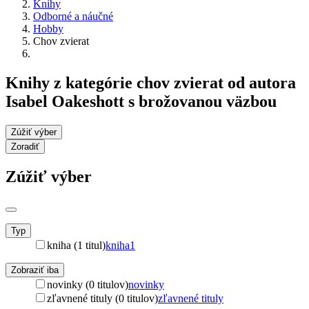
Knihy
Odborné a náučné
Hobby
Chov zvierat
Knihy z kategórie chov zvierat od autora
Isabel Oakeshott s brožovanou väzbou
Zúžiť výber
Zoradiť
Zúžiť výber
Typ
kniha (1 titul)
kniha
1
Zobraziť iba
novinky (0 titulov)
novinky
zľavnené tituly (0 titulov)
zľavnené tituly