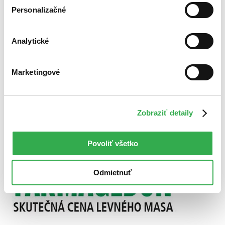
Použité filtre
Personalizačné
Zrušiť filtre
Autor Isabel Oakeshott
S brožovanou väzbou
Analytické
Marketingové
Zobraziť detaily
Povoliť všetko
Odmietnuť