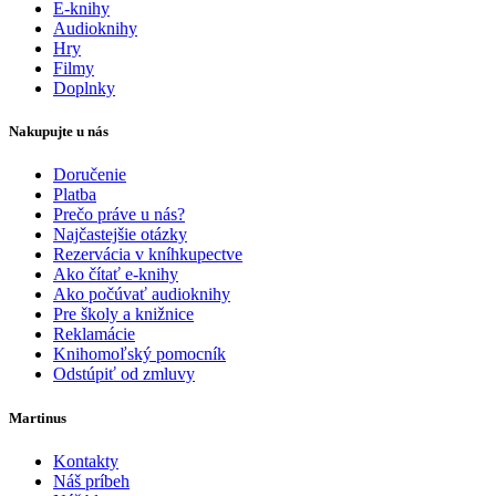
E-knihy
Audioknihy
Hry
Filmy
Doplnky
Nakupujte u nás
Doručenie
Platba
Prečo práve u nás?
Najčastejšie otázky
Rezervácia v kníhkupectve
Ako čítať e-knihy
Ako počúvať audioknihy
Pre školy a knižnice
Reklamácie
Knihomoľský pomocník
Odstúpiť od zmluvy
Martinus
Kontakty
Náš príbeh