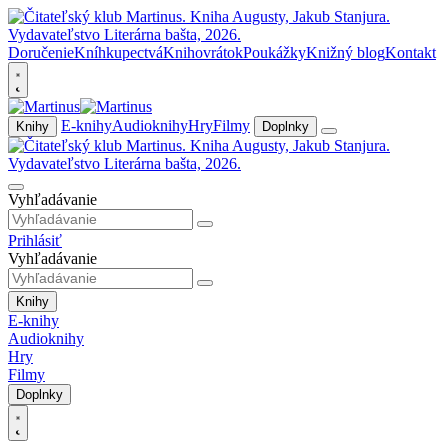
Doručenie
Kníhkupectvá
Knihovrátok
Poukážky
Knižný blog
Kontakt
E-knihy
Audioknihy
Hry
Filmy
Knihy
Doplnky
Vyhľadávanie
Prihlásiť
Vyhľadávanie
Knihy
E-knihy
Audioknihy
Hry
Filmy
Doplnky