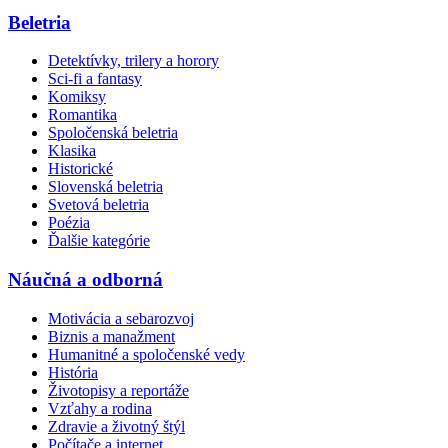
Beletria
Detektívky, trilery a horory
Sci-fi a fantasy
Komiksy
Romantika
Spoločenská beletria
Klasika
Historické
Slovenská beletria
Svetová beletria
Poézia
Ďalšie kategórie
Náučná a odborná
Motivácia a sebarozvoj
Biznis a manažment
Humanitné a spoločenské vedy
História
Životopisy a reportáže
Vzťahy a rodina
Zdravie a životný štýl
Počítače a internet