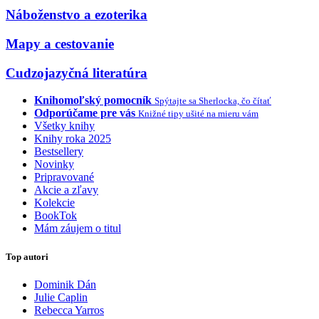
Náboženstvo a ezoterika
Mapy a cestovanie
Cudzojazyčná literatúra
Knihomoľský pomocník
Spýtajte sa Sherlocka, čo čítať
Odporúčame pre vás
Knižné tipy ušité na mieru vám
Všetky knihy
Knihy roka 2025
Bestsellery
Novinky
Pripravované
Akcie a zľavy
Kolekcie
BookTok
Mám záujem o titul
Top autori
Dominik Dán
Julie Caplin
Rebecca Yarros