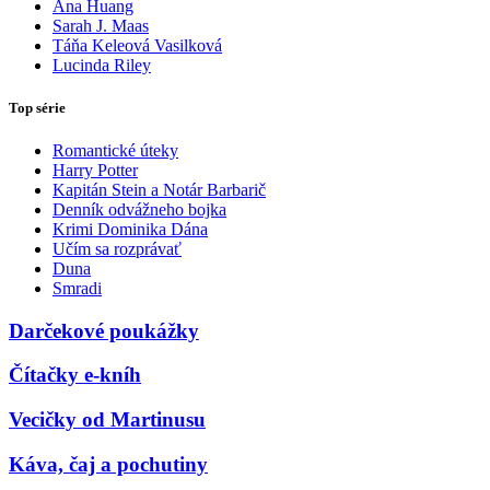
Ana Huang
Sarah J. Maas
Táňa Keleová Vasilková
Lucinda Riley
Top série
Romantické úteky
Harry Potter
Kapitán Stein a Notár Barbarič
Denník odvážneho bojka
Krimi Dominika Dána
Učím sa rozprávať
Duna
Smradi
Darčekové poukážky
Čítačky e-kníh
Vecičky od Martinusu
Káva, čaj a pochutiny