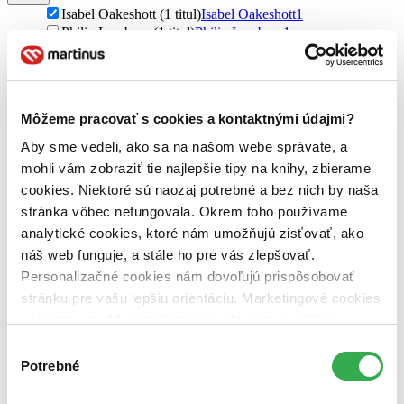
Isabel Oakeshott (1 titul)
Isabel Oakeshott
1
Philip Lymbery (1 titul)
Philip Lymbery
1
Vydavateľstvo
Carpe Momentum (1 titul)
Carpe Momentum
1
Väzba
Môžeme pracovať s cookies a kontaktnými údajmi?
brožovaná väzba (1 titul)
brožovaná väzba
1
Aby sme vedeli, ako sa na našom webe správate, a
Zúžiť výber
mohli vám zobraziť tie najlepšie tipy na knihy, zbierame
cookies. Niektoré sú naozaj potrebné a bez nich by naša
Zoradiť
stránka vôbec nefungovala. Okrem toho používame
analytické cookies, ktoré nám umožňujú zisťovať, ako
náš web funguje, a stále ho pre vás zlepšovať.
Personalizačné cookies nám dovoľujú prispôsobovať
Bestsellery
stránku pre vašu lepšiu orientáciu. Marketingové cookies
Top hodnotené
nám zas umožňujú zobrazenie relevantnej reklamy.
Novinky
Najdrahšie
Niektoré údaje zdieľame aj s tretími stranami. Veľmi by
Výber
Najlacnejšie
nám pomohlo, keby sme mohli používať všetky tieto
Potrebné
súhlasu
Najvyššia zľava
cookies. Ďakujeme!