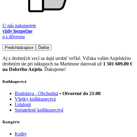
U nás nakupujete
vždy bezpečne
a s dôverou
Predchádzajúce
Ďalšie
Aj z drobných vecí sa dajú urobiť veľké. Vďaka vašim Anjelským
drobným ste pri nákupoch na Martinuse darovali už
1 501 609,00 €
na Dobrého Anjela
. Ďakujeme!
Kníhkupectvá
Bratislava - Obchodná
• Otvorené do 21:00
Všetky kníhkupectvá
Udalosti
Spriatelené kníhkupectvá
Kategórie
Knihy