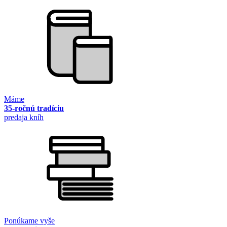
Máme
35-ročnú tradíciu
predaja kníh
Ponúkame vyše