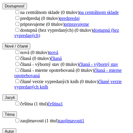
Dostupnosť
na centrálnom sklade (0 titulov)
na centrálnom sklade
predpredaj (0 titulov)
predpredaj
pripravujeme (0 titulov)
pripravujeme
dostupná (bez vypredaných) (0 titulov)
dostupná (bez
vypredaných)
Nové / čítané
nová (0 titulov)
nová
čítaná (0 titulov)
čítaná
čítaná - výborný stav (0 titulov)
čítaná - výborný stav
čítaná - mierne opotrebovaná (0 titulov)
čítaná - mierne
opotrebovaná
čítané verzie vypredaných kníh (0 titulov)
čítané verzie
vypredaných kníh
Jazyk
čeština (1 titul)
čeština
1
Téma
zaujímavosti (1 titul)
zaujímavosti
1
Autor