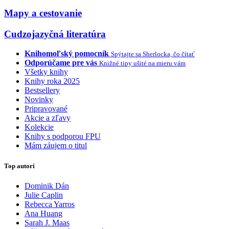
Mapy a cestovanie
Cudzojazyčná literatúra
Knihomoľský pomocník
Spýtajte sa Sherlocka, čo čítať
Odporúčame pre vás
Knižné tipy ušité na mieru vám
Všetky knihy
Knihy roka 2025
Bestsellery
Novinky
Pripravované
Akcie a zľavy
Kolekcie
Knihy s podporou FPU
Mám záujem o titul
Top autori
Dominik Dán
Julie Caplin
Rebecca Yarros
Ana Huang
Sarah J. Maas