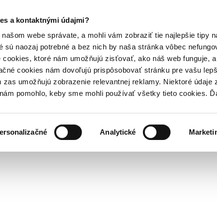
es a kontaktnými údajmi?
našom webe správate, a mohli vám zobraziť tie najlepšie tipy n
é sú naozaj potrebné a bez nich by naša stránka vôbec nefung
 cookies, ktoré nám umožňujú zisťovať, ako náš web funguje, a 
ačné cookies nám dovoľujú prispôsobovať stránku pre vašu lepši
zas umožňujú zobrazenie relevantnej reklamy. Niektoré údaje z
y nám pomohlo, keby sme mohli používať všetky tieto cookies. 
ersonalizačné
Analytické
Marketi