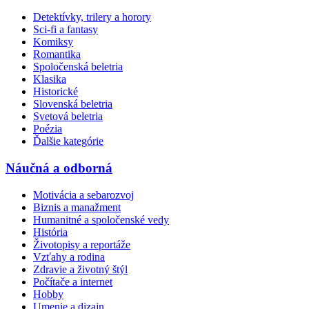
Detektívky, trilery a horory
Sci-fi a fantasy
Komiksy
Romantika
Spoločenská beletria
Klasika
Historické
Slovenská beletria
Svetová beletria
Poézia
Ďalšie kategórie
Náučná a odborná
Motivácia a sebarozvoj
Biznis a manažment
Humanitné a spoločenské vedy
História
Životopisy a reportáže
Vzťahy a rodina
Zdravie a životný štýl
Počítače a internet
Hobby
Umenie a dizajn