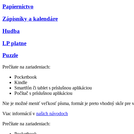
Papiernictvo
Zápisníky a kalendáre
Hudba
LP platne
Puzzle
Prečítate na zariadeniach:
Pocketbook
Kindle
Smartfón či tablet s príslušnou aplikáciou
Počítač s príslušnou aplikáciou
Nie je možné meniť veľkosť písma, formát je preto vhodný skôr pre 
Viac informácií v
našich návodoch
Prečítate na zariadeniach:
Pocketbook