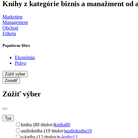
Knihy z kategórie biznis a manažment od 
Marketing
Management
Obchod
Etiketa
Populárne filtre
Ekonómia
Právo
Zúžiť výber
Zoradiť
Zúžiť výber
Typ
kniha (80 titulov)
kniha
80
audiokniha (19 titulov)
audiokniha
19
e-kniha (12 titulov)
e-kniha
12