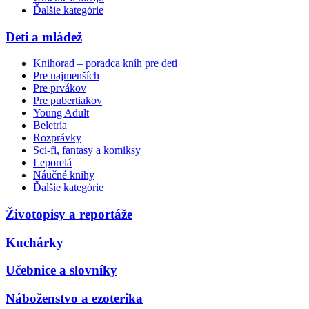
Ďalšie kategórie
Deti a mládež
Knihorad – poradca kníh pre deti
Pre najmenších
Pre prvákov
Pre pubertiakov
Young Adult
Beletria
Rozprávky
Sci-fi, fantasy a komiksy
Leporelá
Náučné knihy
Ďalšie kategórie
Životopisy a reportáže
Kuchárky
Učebnice a slovníky
Náboženstvo a ezoterika