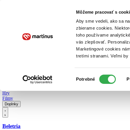
Doručenie
Kníhkupectvá
Knihovrátok
Poukážky
Knižný blog
Kontakt
Môžeme pracovať s cooki
Aby sme vedeli, ako sa na 
zbierame cookies. Niektor
E-knihy
Audioknihy
Hry
Filmy
Knihy
Doplnky
toho používame analytické
vás zlepšovať. Personaliz
Vyhľadávanie
Marketingové cookies nám 
tretími stranami. Veľmi b
Prihlásiť
Vyhľadávanie
Výber
Knihy
Potrebné
P
súhlasu
E-knihy
Audioknihy
Hry
Filmy
Doplnky
Beletria