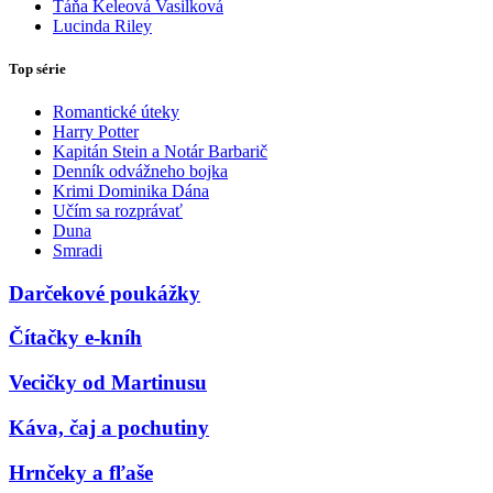
Táňa Keleová Vasilková
Lucinda Riley
Top série
Romantické úteky
Harry Potter
Kapitán Stein a Notár Barbarič
Denník odvážneho bojka
Krimi Dominika Dána
Učím sa rozprávať
Duna
Smradi
Darčekové poukážky
Čítačky e-kníh
Vecičky od Martinusu
Káva, čaj a pochutiny
Hrnčeky a fľaše