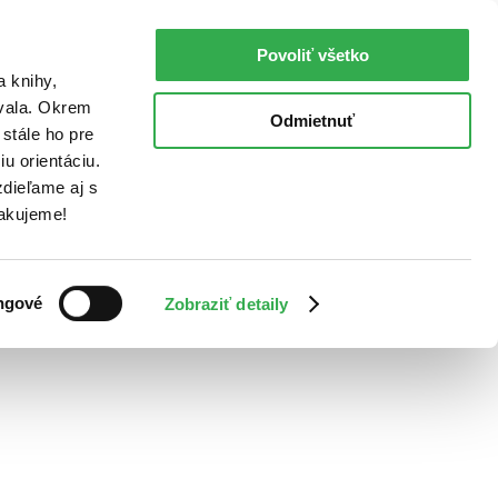
Povoliť všetko
a knihy,
ovala. Okrem
Odmietnuť
stále ho pre
u orientáciu.
dieľame aj s
Ďakujeme!
ngové
Zobraziť detaily