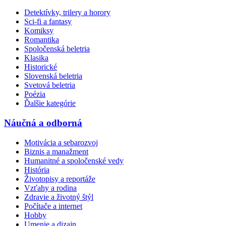
Detektívky, trilery a horory
Sci-fi a fantasy
Komiksy
Romantika
Spoločenská beletria
Klasika
Historické
Slovenská beletria
Svetová beletria
Poézia
Ďalšie kategórie
Náučná a odborná
Motivácia a sebarozvoj
Biznis a manažment
Humanitné a spoločenské vedy
História
Životopisy a reportáže
Vzťahy a rodina
Zdravie a životný štýl
Počítače a internet
Hobby
Umenie a dizajn