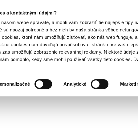
es a kontaktnými údajmi?
našom webe správate, a mohli vám zobraziť tie najlepšie tipy n
é sú naozaj potrebné a bez nich by naša stránka vôbec nefung
 cookies, ktoré nám umožňujú zisťovať, ako náš web funguje, a 
ačné cookies nám dovoľujú prispôsobovať stránku pre vašu lepši
zas umožňujú zobrazenie relevantnej reklamy. Niektoré údaje z
y nám pomohlo, keby sme mohli používať všetky tieto cookies. 
ersonalizačné
Analytické
Marketi