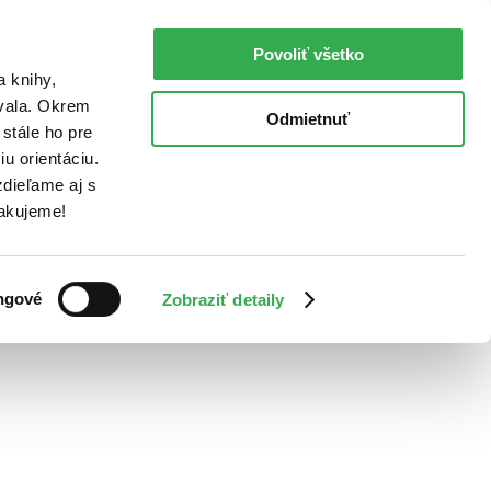
Povoliť všetko
a knihy,
ovala. Okrem
Odmietnuť
stále ho pre
u orientáciu.
dieľame aj s
Ďakujeme!
ngové
Zobraziť detaily