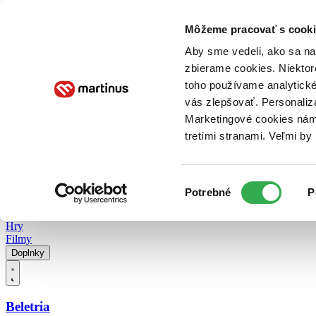
Doručenie
Kníhkupectvá
Knihovrátok
Poukážky
Knižný blog
Kontakt
Môžeme pracovať s cooki
Aby sme vedeli, ako sa na 
zbierame cookies. Niektor
E-knihy
Audioknihy
Hry
Filmy
Knihy
Doplnky
toho používame analytické
vás zlepšovať. Personaliz
Vyhľadávanie
Marketingové cookies nám 
tretími stranami. Veľmi b
Prihlásiť
Vyhľadávanie
Výber
Knihy
Potrebné
P
súhlasu
E-knihy
Audioknihy
Hry
Filmy
Doplnky
Beletria