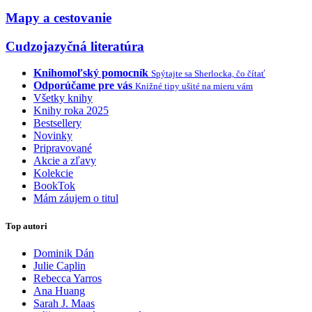
Mapy a cestovanie
Cudzojazyčná literatúra
Knihomoľský pomocník
Spýtajte sa Sherlocka, čo čítať
Odporúčame pre vás
Knižné tipy ušité na mieru vám
Všetky knihy
Knihy roka 2025
Bestsellery
Novinky
Pripravované
Akcie a zľavy
Kolekcie
BookTok
Mám záujem o titul
Top autori
Dominik Dán
Julie Caplin
Rebecca Yarros
Ana Huang
Sarah J. Maas