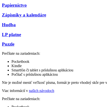
Papiernictvo
Zápisníky a kalendáre
Hudba
LP platne
Puzzle
Prečítate na zariadeniach:
Pocketbook
Kindle
Smartfón či tablet s príslušnou aplikáciou
Počítač s príslušnou aplikáciou
Nie je možné meniť veľkosť písma, formát je preto vhodný skôr pre 
Viac informácií v
našich návodoch
Prečítate na zariadeniach:
Pocketbook