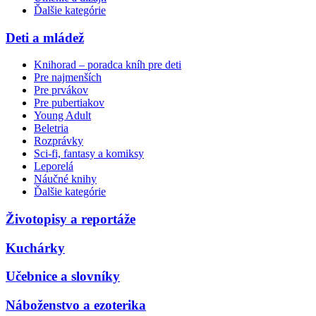
Ďalšie kategórie
Deti a mládež
Knihorad – poradca kníh pre deti
Pre najmenších
Pre prvákov
Pre pubertiakov
Young Adult
Beletria
Rozprávky
Sci-fi, fantasy a komiksy
Leporelá
Náučné knihy
Ďalšie kategórie
Životopisy a reportáže
Kuchárky
Učebnice a slovníky
Náboženstvo a ezoterika