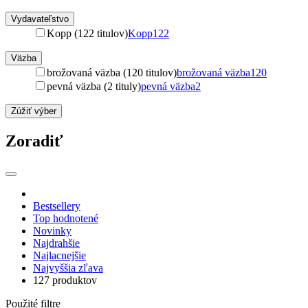
Vydavateľstvo
Kopp (122 titulov)
Kopp
122
Väzba
brožovaná väzba (120 titulov)
brožovaná väzba
120
pevná väzba (2 tituly)
pevná väzba
2
Zúžiť výber
Zoradiť
Bestsellery
Top hodnotené
Novinky
Najdrahšie
Najlacnejšie
Najvyššia zľava
127 produktov
Použité filtre