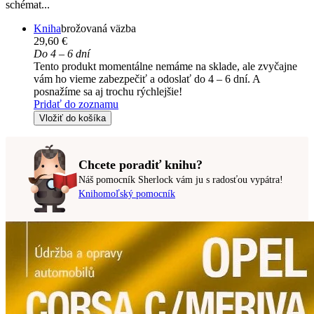
schémat...
Kniha
brožovaná väzba
29,60 €
Do 4 – 6 dní
Tento produkt momentálne nemáme na sklade, ale zvyčajne
vám ho vieme zabezpečiť a odoslať do 4 – 6 dní. A
posnažíme sa aj trochu rýchlejšie!
Pridať do zoznamu
Vložiť do košíka
Chcete poradiť knihu?
Náš pomocník Sherlock vám ju s radosťou vypátra!
Knihomoľský pomocník