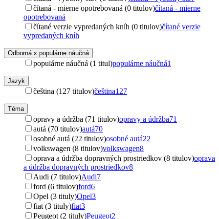
čítaná - mierne opotrebovaná (0 titulov)
čítaná - mierne
opotrebovaná
čítané verzie vypredaných kníh (0 titulov)
čítané verzie
vypredaných kníh
Odborná x populárne náučná
populárne náučná (1 titul)
populárne náučná
1
Jazyk
čeština (127 titulov)
čeština
127
Téma
opravy a údržba (71 titulov)
opravy a údržba
71
autá (70 titulov)
autá
70
osobné autá (22 titulov)
osobné autá
22
volkswagen (8 titulov)
volkswagen
8
oprava a údržba dopravných prostriedkov (8 titulov)
oprava
a údržba dopravných prostriedkov
8
Audi (7 titulov)
Audi
7
ford (6 titulov)
ford
6
Opel (3 tituly)
Opel
3
fiat (3 tituly)
fiat
3
Peugeot (2 tituly)
Peugeot
2