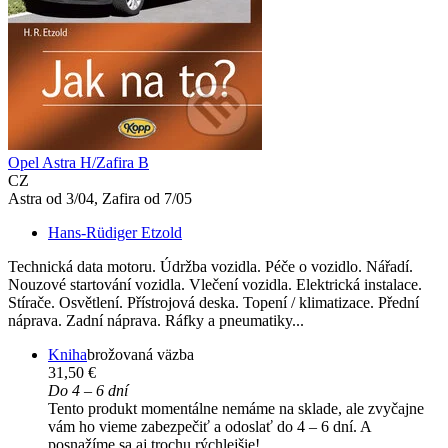
Opel Astra H/Zafira B
CZ
Astra od 3/04, Zafira od 7/05
Hans-Rüdiger Etzold
Technická data motoru. Údržba vozidla. Péče o vozidlo. Nářadí.
Nouzové startování vozidla. Vlečení vozidla. Elektrická instalace.
Stírače. Osvětlení. Přístrojová deska. Topení / klimatizace. Přední
náprava. Zadní náprava. Ráfky a pneumatiky...
Kniha
brožovaná väzba
31,50 €
Do 4 – 6 dní
Tento produkt momentálne nemáme na sklade, ale zvyčajne
vám ho vieme zabezpečiť a odoslať do 4 – 6 dní. A
posnažíme sa aj trochu rýchlejšie!