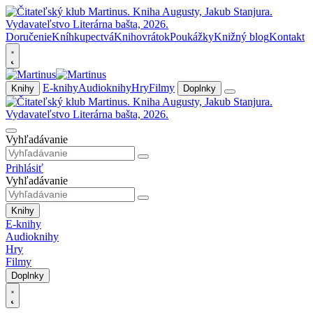
Doručenie
Kníhkupectvá
Knihovrátok
Poukážky
Knižný blog
Kontakt
E-knihy
Audioknihy
Hry
Filmy
Knihy
Doplnky
Vyhľadávanie
Prihlásiť
Vyhľadávanie
Knihy
E-knihy
Audioknihy
Hry
Filmy
Doplnky