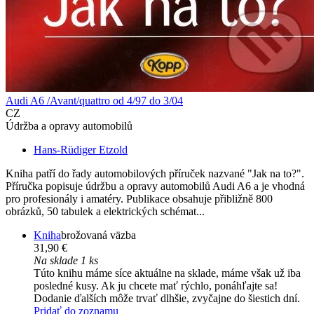
Audi A6 /Avant/quattro od 4/97 do 3/04
CZ
Údržba a opravy automobilů
Hans-Rüdiger Etzold
Kniha patří do řady automobilových příruček nazvané "Jak na to?".
Příručka popisuje údržbu a opravy automobilů Audi A6 a je vhodná
pro profesionály i amatéry. Publikace obsahuje přibližně 800
obrázků, 50 tabulek a elektrických schémat...
Kniha
brožovaná väzba
31,90 €
Na sklade 1 ks
Túto knihu máme síce aktuálne na sklade, máme však už iba
posledné kusy. Ak ju chcete mať rýchlo, ponáhľajte sa!
Dodanie ďalších môže trvať dlhšie, zvyčajne do šiestich dní.
Pridať do zoznamu