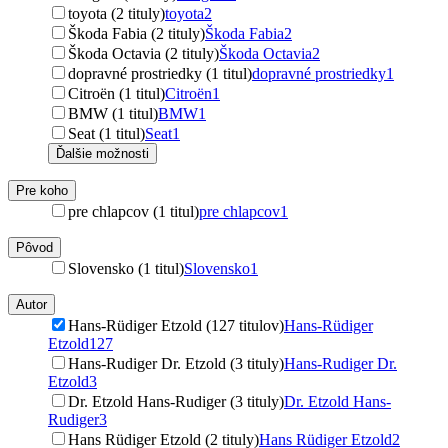
toyota (2 tituly)
toyota
2
Škoda Fabia (2 tituly)
Škoda Fabia
2
Škoda Octavia (2 tituly)
Škoda Octavia
2
dopravné prostriedky (1 titul)
dopravné prostriedky
1
Citroën (1 titul)
Citroën
1
BMW (1 titul)
BMW
1
Seat (1 titul)
Seat
1
Ďalšie možnosti
Pre koho
pre chlapcov (1 titul)
pre chlapcov
1
Pôvod
Slovensko (1 titul)
Slovensko
1
Autor
Hans-Rüdiger Etzold (127 titulov)
Hans-Rüdiger
Etzold
127
Hans-Rudiger Dr. Etzold (3 tituly)
Hans-Rudiger Dr.
Etzold
3
Dr. Etzold Hans-Rudiger (3 tituly)
Dr. Etzold Hans-
Rudiger
3
Hans Rüdiger Etzold (2 tituly)
Hans Rüdiger Etzold
2