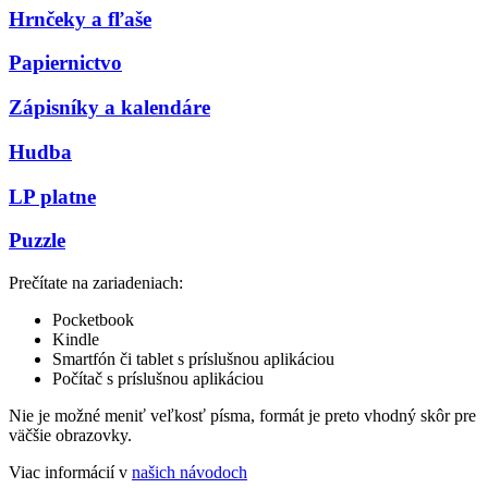
Hrnčeky a fľaše
Papiernictvo
Zápisníky a kalendáre
Hudba
LP platne
Puzzle
Prečítate na zariadeniach:
Pocketbook
Kindle
Smartfón či tablet s príslušnou aplikáciou
Počítač s príslušnou aplikáciou
Nie je možné meniť veľkosť písma, formát je preto vhodný skôr pre
väčšie obrazovky.
Viac informácií v
našich návodoch