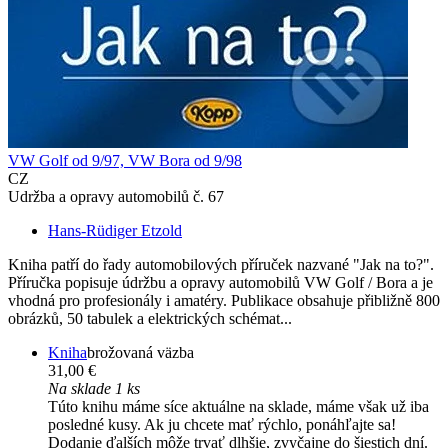
VW Golf od 9/97, VW Bora od 9/98
CZ
Udržba a opravy automobilů č. 67
Hans-Rüdiger Etzold
Kniha patří do řady automobilových příruček nazvané "Jak na to?".
Příručka popisuje údržbu a opravy automobilů VW Golf / Bora a je
vhodná pro profesionály i amatéry. Publikace obsahuje přibližně 800
obrázků, 50 tabulek a elektrických schémat...
Kniha
brožovaná väzba
31,00 €
Na sklade 1 ks
Túto knihu máme síce aktuálne na sklade, máme však už iba
posledné kusy. Ak ju chcete mať rýchlo, ponáhľajte sa!
Dodanie ďalších môže trvať dlhšie, zvyčajne do šiestich dní.