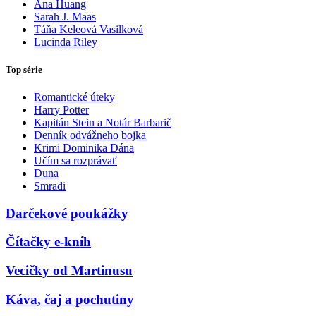
Ana Huang
Sarah J. Maas
Táňa Keleová Vasilková
Lucinda Riley
Top série
Romantické úteky
Harry Potter
Kapitán Stein a Notár Barbarič
Denník odvážneho bojka
Krimi Dominika Dána
Učím sa rozprávať
Duna
Smradi
Darčekové poukážky
Čítačky e-kníh
Vecičky od Martinusu
Káva, čaj a pochutiny