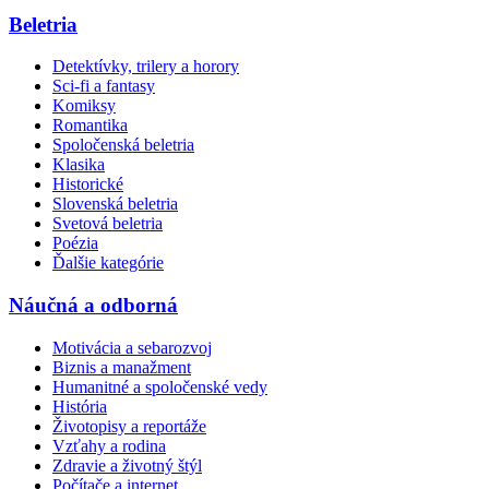
Beletria
Detektívky, trilery a horory
Sci-fi a fantasy
Komiksy
Romantika
Spoločenská beletria
Klasika
Historické
Slovenská beletria
Svetová beletria
Poézia
Ďalšie kategórie
Náučná a odborná
Motivácia a sebarozvoj
Biznis a manažment
Humanitné a spoločenské vedy
História
Životopisy a reportáže
Vzťahy a rodina
Zdravie a životný štýl
Počítače a internet