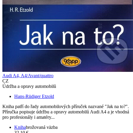
Audi A4, A4/Avant/quattro
CZ
Údržba a opravy automobilů
Hans-Rüdiger Etzold
Kniha patří do řady automobilových příruček nazvané "Jak na to?".
Příručka popisuje údržbu a opravy automobilů Audi A4 a je vhodná
pro profesionály i amatéry...
Kniha
brožovaná väzba
32,10 €