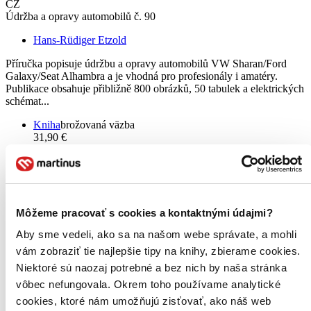
CZ
Údržba a opravy automobilů č. 90
Hans-Rüdiger Etzold
Příručka popisuje údržbu a opravy automobilů VW Sharan/Ford
Galaxy/Seat Alhambra a je vhodná pro profesionály i amatéry.
Publikace obsahuje přibližně 800 obrázků, 50 tabulek a elektrických
schémat...
Kniha
brožovaná väzba
31,90 €
-7 %
Na sklade 1 ks
Túto knihu máme síce aktuálne na sklade, máme však už iba
posledné kusy. Ak ju chcete mať rýchlo, ponáhľajte sa!
Dodanie ďalších môže trvať dlhšie, zvyčajne do 18 dní.
Pridať do zoznamu
Môžeme pracovať s cookies a kontaktnými údajmi?
Vložiť do košíka
Aby sme vedeli, ako sa na našom webe správate, a mohli
vám zobraziť tie najlepšie tipy na knihy, zbierame cookies.
Niektoré sú naozaj potrebné a bez nich by naša stránka
vôbec nefungovala. Okrem toho používame analytické
cookies, ktoré nám umožňujú zisťovať, ako náš web