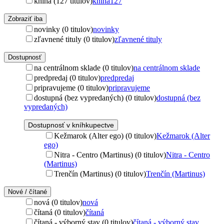
kniha (127 titulov)
kniha
127
Zobraziť iba
novinky (0 titulov)
novinky
zľavnené tituly (0 titulov)
zľavnené tituly
Dostupnosť
na centrálnom sklade (0 titulov)
na centrálnom sklade
predpredaj (0 titulov)
predpredaj
pripravujeme (0 titulov)
pripravujeme
dostupná (bez vypredaných) (0 titulov)
dostupná (bez
vypredaných)
Dostupnosť v kníhkupectve
Kežmarok (Alter ego) (0 titulov)
Kežmarok (Alter
ego)
Nitra - Centro (Martinus) (0 titulov)
Nitra - Centro
(Martinus)
Trenčín (Martinus) (0 titulov)
Trenčín (Martinus)
Nové / čítané
nová (0 titulov)
nová
čítaná (0 titulov)
čítaná
čítaná - výborný stav (0 titulov)
čítaná - výborný stav