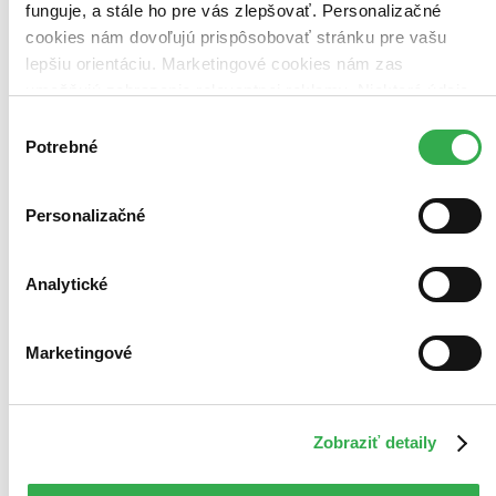
funguje, a stále ho pre vás zlepšovať. Personalizačné
cookies nám dovoľujú prispôsobovať stránku pre vašu
lepšiu orientáciu. Marketingové cookies nám zas
umožňujú zobrazenie relevantnej reklamy. Niektoré údaje
zdieľame aj s tretími stranami. Veľmi by nám pomohlo,
Výber
keby sme mohli používať všetky tieto cookies. Ďakujeme!
Potrebné
súhlasu
Personalizačné
Analytické
Marketingové
Zobraziť detaily