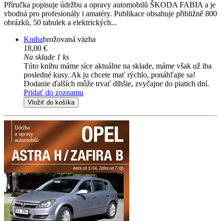
Příručka popisuje údržbu a opravy automobilů ŠKODA FABIA a je
vhodná pro profesionály i amatéry. Publikace obsahuje přibližně 800
obrázků, 50 tabulek a elektrických...
Kniha
brožovaná väzba
18,00 €
Na sklade 1 ks
Túto knihu máme síce aktuálne na sklade, máme však už iba
posledné kusy. Ak ju chcete mať rýchlo, ponáhľajte sa!
Dodanie ďalších môže trvať dlhšie, zvyčajne do piatich dní.
Pridať do zoznamu
Vložiť do košíka