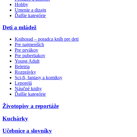
Hobby
Umenie a dizajn
Ďalšie kategórie
Deti a mládež
Knihorad – poradca kníh pre deti
Pre najmenších
Pre prvákov
Pre pubertiakov
Young Adult
Beletria
Rozprávky
Sci-fi, fantasy a komiksy
Leporelá
Náučné knihy
Ďalšie kategórie
Životopisy a reportáže
Kuchárky
Učebnice a slovníky