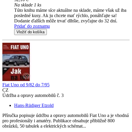
Na sklade 1 ks
Túto knihu máme síce aktuálne na sklade, máme však už iba
posledné kusy. Ak ju chcete mať rýchlo, ponáhľajte sa!
Dodanie ďalších môže trvať dlhšie, zvyčajne do 32 dní.
Pridať do zoznamu
Vložiť do košíka
Fiat Uno od 9/82 do 7/95
CZ
Údržba a opravy automobilů č. 3
Hans-Rüdiger Etzold
Příručka popisuje údržbu a opravy automobilů Fiat Uno a je vhodná
pro profesionály i amatéry. Publikace obsahuje přibližně 800
obrázků, 50 tabulek a elektrických schémat...