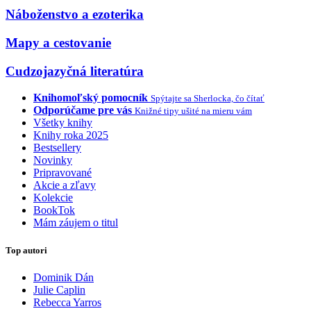
Náboženstvo a ezoterika
Mapy a cestovanie
Cudzojazyčná literatúra
Knihomoľský pomocník
Spýtajte sa Sherlocka, čo čítať
Odporúčame pre vás
Knižné tipy ušité na mieru vám
Všetky knihy
Knihy roka 2025
Bestsellery
Novinky
Pripravované
Akcie a zľavy
Kolekcie
BookTok
Mám záujem o titul
Top autori
Dominik Dán
Julie Caplin
Rebecca Yarros