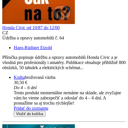
Honda Civic od 10/87 do 12/00
CZ
Údržba a opravy automobilů č. 64
Hans-Rüdiger Etzold
Příručka popisuje údržbu a opravy automobilů Honda Civic a je
vhodná pro profesionály i amatéry. Publikace obsahuje přibližně 800
obrázků, 50 tabulek a elektrických schémat...
Kniha
brožovaná väzba
30,50 €
Do 4 – 6 dní
Tento produkt momentálne nemáme na sklade, ale zvyčajne
vám ho vieme zabezpečiť a odoslať do 4 – 6 dní. A
posnažíme sa aj trochu rýchlejšie!
Pridať do zoznamu
Vložiť do košíka