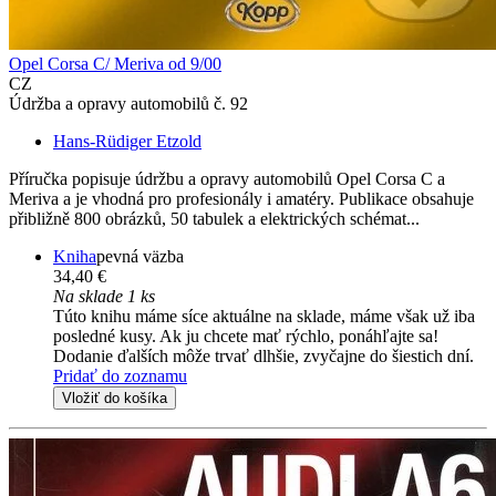
Opel Corsa C/ Meriva od 9/00
CZ
Údržba a opravy automobilů č. 92
Hans-Rüdiger Etzold
Příručka popisuje údržbu a opravy automobilů Opel Corsa C a
Meriva a je vhodná pro profesionály i amatéry. Publikace obsahuje
přibližně 800 obrázků, 50 tabulek a elektrických schémat...
Kniha
pevná väzba
34,40 €
Na sklade 1 ks
Túto knihu máme síce aktuálne na sklade, máme však už iba
posledné kusy. Ak ju chcete mať rýchlo, ponáhľajte sa!
Dodanie ďalších môže trvať dlhšie, zvyčajne do šiestich dní.
Pridať do zoznamu
Vložiť do košíka