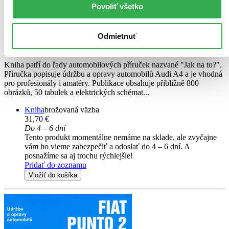
Povoliť všetko
Audi A4
CZ
A4 / Avant / Cabrio
Odmietnuť
Hans-Rüdiger Etzold
Kniha patří do řady automobilových příruček nazvané "Jak na to?".
Příručka popisuje údržbu a opravy automobilů Audi A4 a je vhodná
pro profesionály i amatéry. Publikace obsahuje přibližně 800
obrázků, 50 tabulek a elektrických schémat...
Kniha
brožovaná väzba
31,70 €
Do 4 – 6 dní
Tento produkt momentálne nemáme na sklade, ale zvyčajne
vám ho vieme zabezpečiť a odoslať do 4 – 6 dní. A
posnažíme sa aj trochu rýchlejšie!
Pridať do zoznamu
Vložiť do košíka