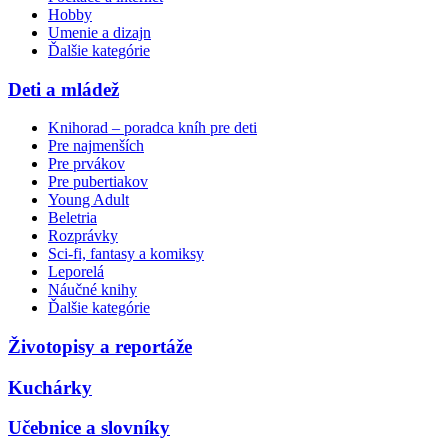
Hobby
Umenie a dizajn
Ďalšie kategórie
Deti a mládež
Knihorad – poradca kníh pre deti
Pre najmenších
Pre prvákov
Pre pubertiakov
Young Adult
Beletria
Rozprávky
Sci-fi, fantasy a komiksy
Leporelá
Náučné knihy
Ďalšie kategórie
Životopisy a reportáže
Kuchárky
Učebnice a slovníky