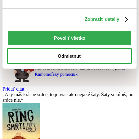
Najvyššia zľava
Použité filtre
Zobraziť detaily
Zrušiť filtre
čítané - výborný stav
E-knihy
Nebol nájdený
žiadny titul
vyhovujúci zadaným podmienkam.
Povoliť všetko
Skúste prosím zmeniť vyhľadávaný výraz.
Odmietnuť
Chcete poradiť knihu?
Náš pomocník Sherlock vám ju s radosťou vypátra!
Knihomoľský pomocník
Pridať citát
A ty máš krásne srdce, to je viac ako nejaké šaty. Šaty si kúpiš, no
srdce nie.