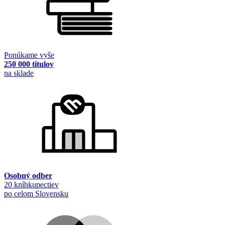
Ponúkame vyše
250 000 titulov
na sklade
Osobný odber
20 kníhkupectiev
po celom Slovensku