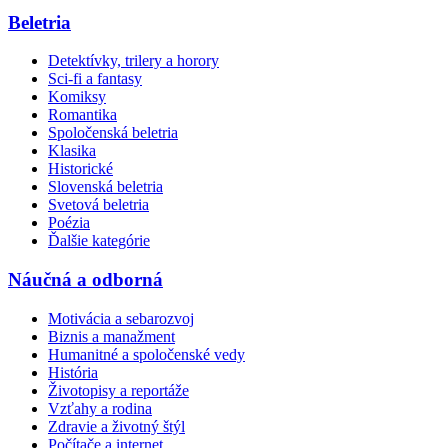
Beletria
Detektívky, trilery a horory
Sci-fi a fantasy
Komiksy
Romantika
Spoločenská beletria
Klasika
Historické
Slovenská beletria
Svetová beletria
Poézia
Ďalšie kategórie
Náučná a odborná
Motivácia a sebarozvoj
Biznis a manažment
Humanitné a spoločenské vedy
História
Životopisy a reportáže
Vzťahy a rodina
Zdravie a životný štýl
Počítače a internet