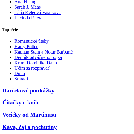
Ana Huang
Sarah J. Maas
Táňa Keleová Vasilková
Lucinda Riley
Top série
Romantické úteky
Harry Potter
Kapitán Stein a Notár Barbarič
Denník odvážneho bojka
Krimi Dominika Dána
Učím sa rozprávať
Duna
Smradi
Darčekové poukážky
Čítačky e-kníh
Vecičky od Martinusu
Káva, čaj a pochutiny