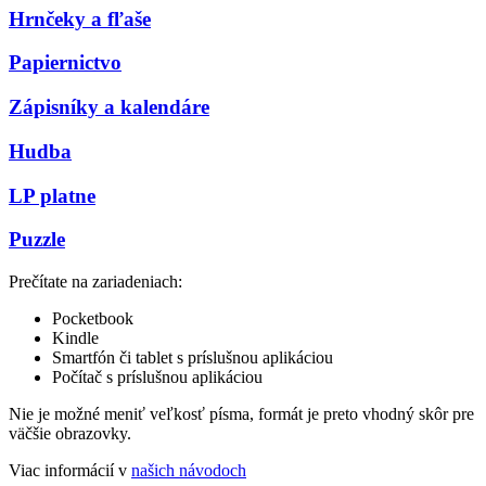
Hrnčeky a fľaše
Papiernictvo
Zápisníky a kalendáre
Hudba
LP platne
Puzzle
Prečítate na zariadeniach:
Pocketbook
Kindle
Smartfón či tablet s príslušnou aplikáciou
Počítač s príslušnou aplikáciou
Nie je možné meniť veľkosť písma, formát je preto vhodný skôr pre
väčšie obrazovky.
Viac informácií v
našich návodoch