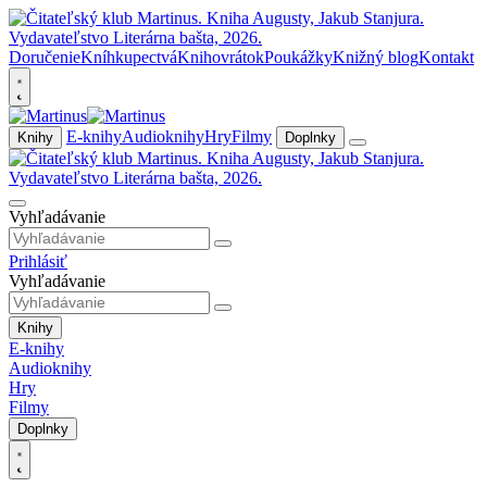
Doručenie
Kníhkupectvá
Knihovrátok
Poukážky
Knižný blog
Kontakt
E-knihy
Audioknihy
Hry
Filmy
Knihy
Doplnky
Vyhľadávanie
Prihlásiť
Vyhľadávanie
Knihy
E-knihy
Audioknihy
Hry
Filmy
Doplnky