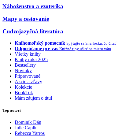
Náboženstvo a ezoterika
Mapy a cestovanie
Cudzojazyčná literatúra
Knihomoľský pomocník
Spýtajte sa Sherlocka, čo čítať
Odporúčame pre vás
Knižné tipy ušité na mieru vám
Všetky knihy
Knihy roka 2025
Bestsellery
Novinky
Pripravované
Akcie a zľavy
Kolekcie
BookTok
Mám záujem o titul
Top autori
Dominik Dán
Julie Caplin
Rebecca Yarros