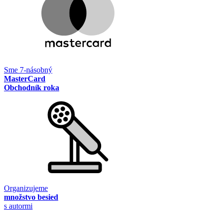
Sme 7-násobný
MasterCard
Obchodník roka
Organizujeme
množstvo besied
s autormi