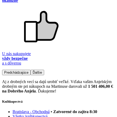
okamžite
U nás nakupujete
vždy bezpečne
a s dôverou
Predchádzajúce
Ďalšie
Aj z drobných vecí sa dajú urobiť veľké. Vďaka vašim Anjelským
drobným ste pri nákupoch na Martinuse darovali už
1 501 406,00 €
na Dobrého Anjela
. Ďakujeme!
Kníhkupectvá
Bratislava - Obchodná
• Zatvorené do zajtra 8:30
Všetky kníhkupectvá