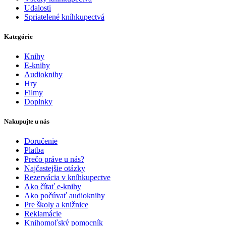
Udalosti
Spriatelené kníhkupectvá
Kategórie
Knihy
E-knihy
Audioknihy
Hry
Filmy
Doplnky
Nakupujte u nás
Doručenie
Platba
Prečo práve u nás?
Najčastejšie otázky
Rezervácia v kníhkupectve
Ako čítať e-knihy
Ako počúvať audioknihy
Pre školy a knižnice
Reklamácie
Knihomoľský pomocník