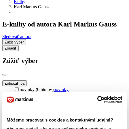
Knihy
Karl Markus Gauss
E-knihy od autora Karl Markus Gauss
Sledovať autora
Zúžiť výber
Zoradiť
Zúžiť výber
Zobraziť iba
novinky (0 titulov)
novinky
zľavnené tituly (0 titulov)
zľavnené tituly
Dostupnosť
na centrálnom sklade (0 titulov)
na centrálnom sklade
predpredaj (0 titulov)
predpredaj
Môžeme pracovať s cookies a kontaktnými údajmi?
pripravujeme (0 titulov)
pripravujeme
dostupná (bez vypredaných) (0 titulov)
dostupná (bez
Aby sme vedeli, ako sa na našom webe správate, a