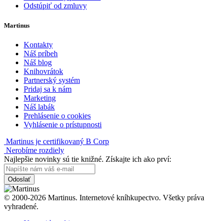
Odstúpiť od zmluvy
Martinus
Kontakty
Náš príbeh
Náš blog
Knihovrátok
Partnerský systém
Pridaj sa k nám
Marketing
Náš labák
Prehlásenie o cookies
Vyhlásenie o prístupnosti
Martinus je certifikovaný B Corp
Nerobíme rozdiely
Najlepšie novinky sú tie knižné. Získajte ich ako prví:
Odoslať
© 2000-2026 Martinus. Internetové kníhkupectvo. Všetky práva
vyhradené.