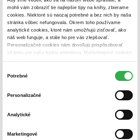
vypredaných)
mohli vám zobraziť tie najlepšie tipy na knihy, zbierame
cookies. Niektoré sú naozaj potrebné a bez nich by naša
Nové / čítané
stránka vôbec nefungovala. Okrem toho používame
nová (0 titulov)
nová
čítaná (0 titulov)
čítaná
analytické cookies, ktoré nám umožňujú zisťovať, ako
čítaná - výborný stav (0 titulov)
čítaná - výborný stav
náš web funguje, a stále ho pre vás zlepšovať.
čítaná - mierne opotrebovaná (0 titulov)
čítaná - mierne
Personalizačné cookies nám dovoľujú prispôsobovať
opotrebovaná
stránku pre vašu lepšiu orientáciu. Marketingové cookies
čítané verzie vypredaných kníh (0 titulov)
čítané verzie
vypredaných kníh
nám zas umožňujú zobrazenie relevantnej reklamy.
Niektoré údaje zdieľame aj s tretími stranami. Veľmi by
Výber
Zúžiť výber
nám pomohlo, keby sme mohli používať všetky tieto
Potrebné
súhlasu
cookies. Ďakujeme!
Zoradiť
Personalizačné
Bestsellery
Analytické
Top hodnotené
Novinky
Najdrahšie
Marketingové
Najlacnejšie