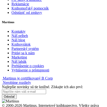
Reklamácie
Knihomoľský pomocník
Odstúpiť od zmluvy
Martinus
Kontakty
Náš príbeh
Náš blog
Knihovrátok
Partnerský systém
Pridaj sa k nám
Marketing
Náš labák
Prehlásenie o cookies
Vyhlásenie o prístupnosti
Martinus je certifikovaný B Corp
Nerobíme rozdiely
Najlepšie novinky sú tie knižné. Získajte ich ako prví:
Odoslať
© 2000-2026 Martinus. Internetové kníhkupectvo. Všetky práva