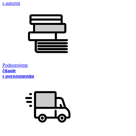
s autormi
Podporujeme
čítanie
s porozumením