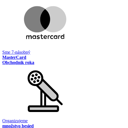
Sme 7-násobný
MasterCard
Obchodník roka
Organizujeme
množstvo besied