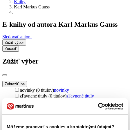
Knihy
Karl Markus Gauss
E-knihy od autora Karl Markus Gauss
Sledovať autora
Zúžiť výber
Zoradiť
Zúžiť výber
Zobraziť iba
novinky (0 titulov)
novinky
zľavnené tituly (0 titulov)
zľavnené tituly
Dostupnosť
na centrálnom sklade (0 titulov)
na centrálnom sklade
predpredaj (0 titulov)
predpredaj
pripravujeme (0 titulov)
pripravujeme
Môžeme pracovať s cookies a kontaktnými údajmi?
dostupná (bez vypredaných) (0 titulov)
dostupná (bez