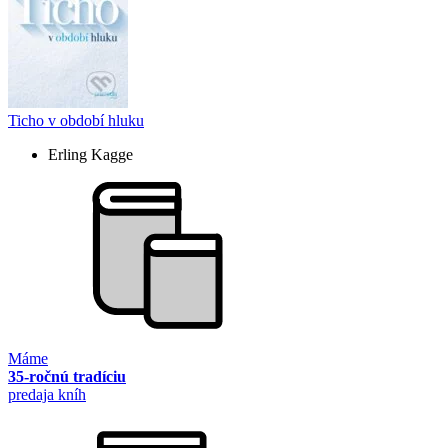
Ticho v období hluku
Erling Kagge
Máme
35-ročnú tradíciu
predaja kníh