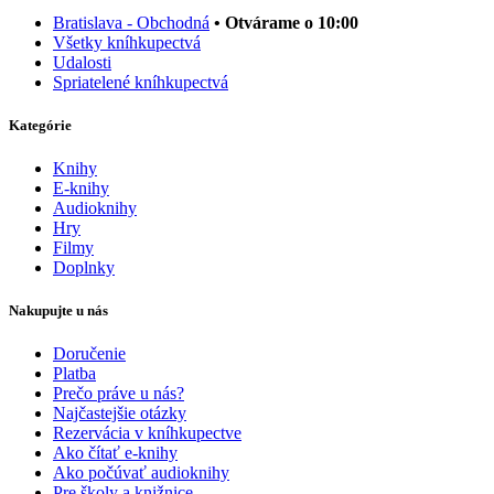
Bratislava - Obchodná
• Otvárame o 10:00
Všetky kníhkupectvá
Udalosti
Spriatelené kníhkupectvá
Kategórie
Knihy
E-knihy
Audioknihy
Hry
Filmy
Doplnky
Nakupujte u nás
Doručenie
Platba
Prečo práve u nás?
Najčastejšie otázky
Rezervácia v kníhkupectve
Ako čítať e-knihy
Ako počúvať audioknihy
Pre školy a knižnice