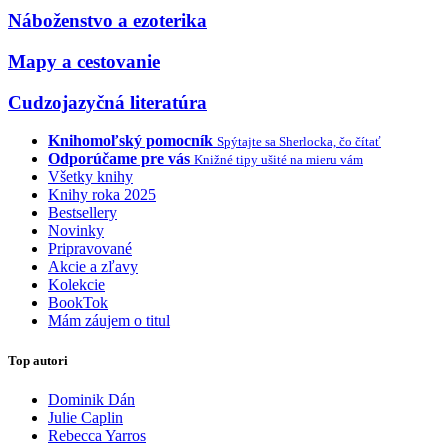
Náboženstvo a ezoterika
Mapy a cestovanie
Cudzojazyčná literatúra
Knihomoľský pomocník
Spýtajte sa Sherlocka, čo čítať
Odporúčame pre vás
Knižné tipy ušité na mieru vám
Všetky knihy
Knihy roka 2025
Bestsellery
Novinky
Pripravované
Akcie a zľavy
Kolekcie
BookTok
Mám záujem o titul
Top autori
Dominik Dán
Julie Caplin
Rebecca Yarros