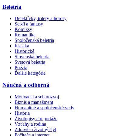
Beletria
Detektívky, trilery a horory
Sci-fi a fantasy
Komiksy
Romantika
Spoločenská beletria
Klasika
Historické
Slovenská beletria
Svetová beletria
Poézia
Ďalšie kategórie
Náučná a odborná
Motivácia a sebarozvoj
Biznis a manažment
Humanitné a spoločenské vedy
História
Životopisy a reportáže
Vzťahy a rodina
Zdravie a životný štýl
Počítače a internet