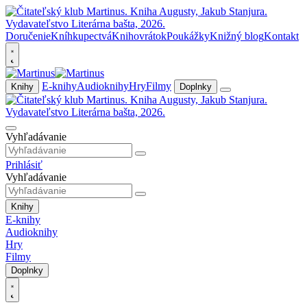
Doručenie
Kníhkupectvá
Knihovrátok
Poukážky
Knižný blog
Kontakt
E-knihy
Audioknihy
Hry
Filmy
Knihy
Doplnky
Vyhľadávanie
Prihlásiť
Vyhľadávanie
Knihy
E-knihy
Audioknihy
Hry
Filmy
Doplnky