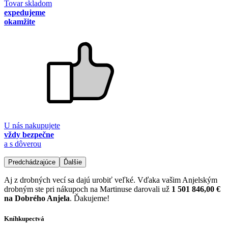
Tovar skladom
expedujeme
okamžite
U nás nakupujete
vždy bezpečne
a s dôverou
Predchádzajúce
Ďalšie
Aj z drobných vecí sa dajú urobiť veľké. Vďaka vašim Anjelským
drobným ste pri nákupoch na Martinuse darovali už
1 501 846,00 €
na Dobrého Anjela
. Ďakujeme!
Kníhkupectvá