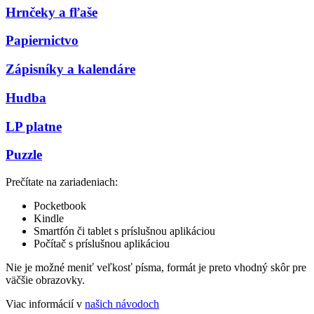
Hrnčeky a fľaše
Papiernictvo
Zápisníky a kalendáre
Hudba
LP platne
Puzzle
Prečítate na zariadeniach:
Pocketbook
Kindle
Smartfón či tablet s príslušnou aplikáciou
Počítač s príslušnou aplikáciou
Nie je možné meniť veľkosť písma, formát je preto vhodný skôr pre
väčšie obrazovky.
Viac informácií v
našich návodoch