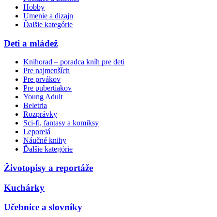
Hobby
Umenie a dizajn
Ďalšie kategórie
Deti a mládež
Knihorad – poradca kníh pre deti
Pre najmenších
Pre prvákov
Pre pubertiakov
Young Adult
Beletria
Rozprávky
Sci-fi, fantasy a komiksy
Leporelá
Náučné knihy
Ďalšie kategórie
Životopisy a reportáže
Kuchárky
Učebnice a slovníky