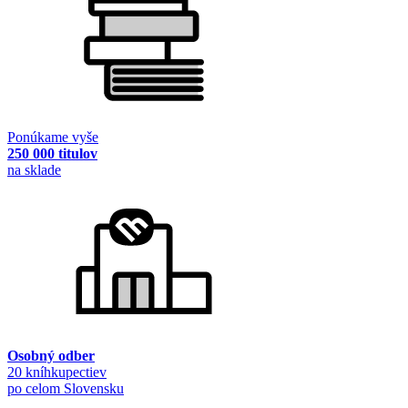
Ponúkame vyše
250 000 titulov
na sklade
Osobný odber
20 kníhkupectiev
po celom Slovensku