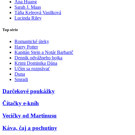
Ana Huang
Sarah J. Maas
Táňa Keleová Vasilková
Lucinda Riley
Top série
Romantické úteky
Harry Potter
Kapitán Stein a Notár Barbarič
Denník odvážneho bojka
Krimi Dominika Dána
Učím sa rozprávať
Duna
Smradi
Darčekové poukážky
Čítačky e-kníh
Vecičky od Martinusu
Káva, čaj a pochutiny