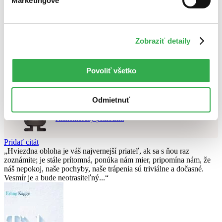
Marketingové
Najvyššia zľava
Použité filtre
Zrušiť filtre
Zobraziť detaily
dostupné
E-knihy
Nebol nájdený
žiadny titul
vyhovujúci zadaným podmienkam.
Skúste prosím zmeniť vyhľadávaný výraz.
Povoliť všetko
Chcete poradiť knihu?
Odmietnuť
Náš pomocník Sherlock vám ju s radosťou vypátra!
Knihomoľský pomocník
Pridať citát
Hviezdna obloha je váš najvernejší priateľ, ak sa s ňou raz
zoznámite; je stále prítomná, ponúka nám mier, pripomína nám, že
náš nepokoj, naše pochyby, naše trápenia sú triviálne a dočasné.
Vesmír je a bude neotrasiteľný...