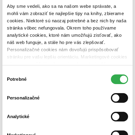
vypredaných)
Aby sme vedeli, ako sa na našom webe správate, a
mohli vám zobraziť tie najlepšie tipy na knihy, zbierame
Nové / čítané
cookies. Niektoré sú naozaj potrebné a bez nich by naša
nová (0 titulov)
nová
stránka vôbec nefungovala. Okrem toho používame
čítaná (0 titulov)
čítaná
čítaná - výborný stav (0 titulov)
čítaná - výborný stav
analytické cookies, ktoré nám umožňujú zisťovať, ako
čítaná - mierne opotrebovaná (0 titulov)
čítaná - mierne
náš web funguje, a stále ho pre vás zlepšovať.
opotrebovaná
Personalizačné cookies nám dovoľujú prispôsobovať
čítané verzie vypredaných kníh (0 titulov)
čítané verzie
stránku pre vašu lepšiu orientáciu. Marketingové cookies
vypredaných kníh
nám zas umožňujú zobrazenie relevantnej reklamy.
Zúžiť výber
Niektoré údaje zdieľame aj s tretími stranami. Veľmi by
Výber
nám pomohlo, keby sme mohli používať všetky tieto
Potrebné
Zoradiť
súhlasu
cookies. Ďakujeme!
Personalizačné
Bestsellery
Top hodnotené
Analytické
Novinky
Najdrahšie
Najlacnejšie